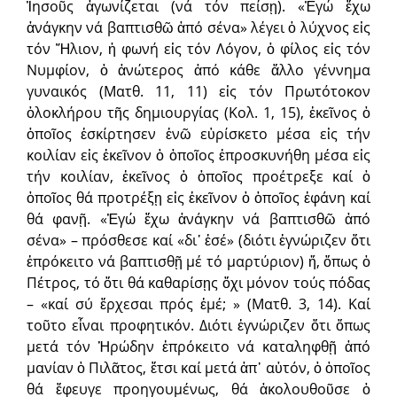
Ἰησοῦς ἀγωνίζεται (νά τόν πείσῃ). «Ἐγώ ἔχω
ἀνάγκην νά βαπτισθῶ ἀπό σένα» λέγει ὁ λύχνος εἰς
τόν Ἥλιον, ἡ φωνή εἰς τόν Λόγον, ὁ φίλος εἰς τόν
Νυμφίον, ὁ ἀνώτερος ἀπό κάθε ἄλλο γέννημα
γυναικός (Ματθ. 11, 11) εἰς τόν Πρωτότοκον
ὁλοκλήρου τῆς δημιουργίας (Κολ. 1, 15), ἐκεῖνος ὁ
ὁποῖος ἐσκίρτησεν ἐνῶ εὑρίσκετο μέσα εἰς τήν
κοιλίαν εἰς ἐκεῖνον ὁ ὁποῖος ἐπροσκυνήθη μέσα εἰς
τήν κοιλίαν, ἐκεῖνος ὁ ὁποῖος προέτρεξε καί ὁ
ὁποῖος θά προτρέξῃ εἰς ἐκεῖνον ὁ ὁποῖος ἐφάνη καί
θά φανῇ. «Ἐγώ ἔχω ἀνάγκην νά βαπτισθῶ ἀπό
σένα» – πρόσθεσε καί «δι᾿ ἐσέ» (διότι ἐγνώριζεν ὅτι
ἐπρόκειτο νά βαπτισθῇ μέ τό μαρτύριον) ἤ, ὅπως ὁ
Πέτρος, τό ὅτι θά καθαρίσῃς ὄχι μόνον τούς πόδας
– «καί σύ ἔρχεσαι πρός ἐμέ; » (Ματθ. 3, 14). Καί
τοῦτο εἶναι προφητικόν. Διότι ἐγνώριζεν ὅτι ὅπως
μετά τόν Ἡρώδην ἐπρόκειτο νά καταληφθῇ ἀπό
μανίαν ὁ Πιλᾶτος, ἔτσι καί μετά ἀπ᾿ αὐτόν, ὁ ὁποῖος
θά ἔφευγε προηγουμένως, θά ἀκολουθοῦσε ὁ