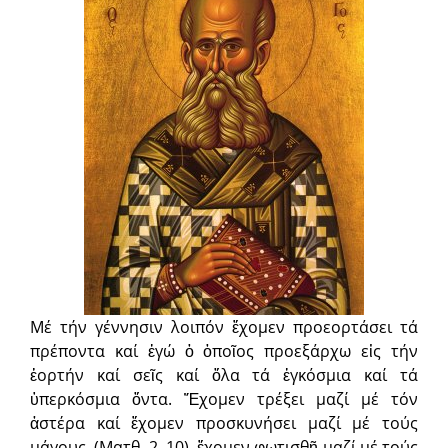
Μέ τήν γέννησιν λοιπόν ἔχομεν προεορτάσει τά
πρέποντα καί ἐγώ ὁ ὁποῖος προεξάρχω εἰς τήν
ἑορτήν καί σεῖς καί ὅλα τά ἐγκόσμια καί τά
ὑπερκόσμια ὄντα. Ἔχομεν τρέξει μαζί μέ τόν
ἀστέρα καί ἔχομεν προσκυνήσει μαζί μέ τούς
μάγους, (Ματθ. 2, 10), ἔχομεν φωτισθῆ μαζί μέ τούς