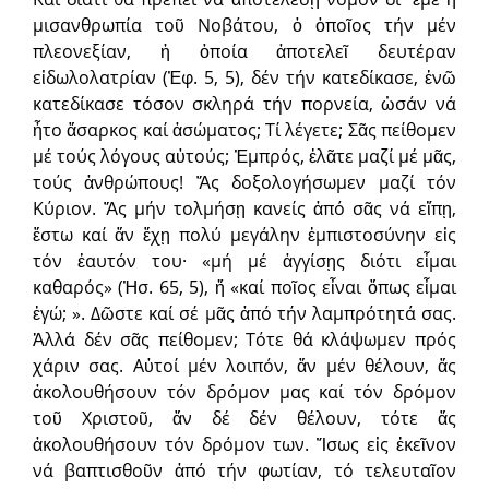
μισανθρωπία τοῦ Νοβάτου, ὁ ὁποῖος τήν μέν
πλεονεξίαν, ἡ ὁποία ἀποτελεῖ δευτέραν
εἰδωλολατρίαν (Ἐφ. 5, 5), δέν τήν κατεδίκασε, ἐνῶ
κατεδίκασε τόσον σκληρά τήν πορνεία, ὡσάν νά
ἦτο ἄσαρκος καί ἀσώματος; Τί λέγετε; Σᾶς πείθομεν
μέ τούς λόγους αὐτούς; Ἐμπρός, ἐλᾶτε μαζί μέ μᾶς,
τούς ἀνθρώπους! Ἄς δοξολογήσωμεν μαζί τόν
Κύριον. Ἄς μήν τολμήσῃ κανείς ἀπό σᾶς νά εἴπῃ,
ἔστω καί ἄν ἔχῃ πολύ μεγάλην ἐμπιστοσύνην εἰς
τόν ἑαυτόν του· «μή μέ ἀγγίσῃς διότι εἶμαι
καθαρός» (Ἠσ. 65, 5), ἤ «καί ποῖος εἶναι ὅπως εἶμαι
ἐγώ; ». Δῶστε καί σέ μᾶς ἀπό τήν λαμπρότητά σας.
Ἀλλά δέν σᾶς πείθομεν; Τότε θά κλάψωμεν πρός
χάριν σας. Αὐτοί μέν λοιπόν, ἄν μέν θέλουν, ἄς
ἀκολουθήσουν τόν δρόμον μας καί τόν δρόμον
τοῦ Χριστοῦ, ἄν δέ δέν θέλουν, τότε ἄς
ἀκολουθήσουν τόν δρόμον των. Ἴσως εἰς ἐκεῖνον
νά βαπτισθοῦν ἀπό τήν φωτίαν, τό τελευταῖον