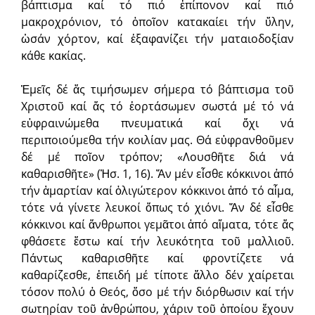
βάπτισμα καί τό πιό ἐπίπονον καί πιό
μακροχρόνιον, τό ὁποῖον κατακαίει τήν ὕλην,
ὡσάν χόρτον, καί ἐξαφανίζει τήν ματαιοδοξίαν
κάθε κακίας.
Ἐμεῖς δέ ἄς τιμήσωμεν σήμερα τό βάπτισμα τοῦ
Χριστοῦ καί ἄς τό ἑορτάσωμεν σωστά μέ τό νά
εὐφραινώμεθα πνευματικά καί ὄχι νά
περιποιούμεθα τήν κοιλίαν μας. Θά εὐφρανθοῦμεν
δέ μέ ποῖον τρόπον; «Λουσθῆτε διά νά
καθαρισθῆτε» (Ἠσ. 1, 16). Ἄν μέν εἶσθε κόκκινοι ἀπό
τήν ἁμαρτίαν καί ὀλιγώτερον κόκκινοι ἀπό τό αἷμα,
τότε νά γίνετε λευκοί ὅπως τό χιόνι. Ἄν δέ εἶσθε
κόκκινοι καί ἄνθρωποι γεμᾶτοι ἀπό αἵματα, τότε ἄς
φθάσετε ἔστω καί τήν λευκότητα τοῦ μαλλιοῦ.
Πάντως καθαρισθῆτε καί φροντίζετε νά
καθαρίζεσθε, ἐπειδή μέ τίποτε ἄλλο δέν χαίρεται
τόσον πολύ ὁ Θεός, ὅσο μέ τήν διόρθωσιν καί τήν
σωτηρίαν τοῦ ἀνθρώπου, χάριν τοῦ ὁποίου ἔχουν