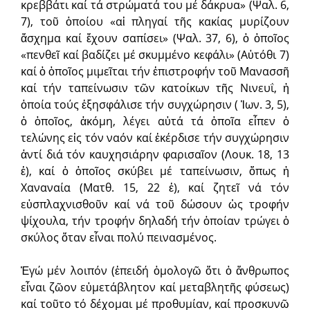
κρεββάτι καί τά στρώματά του μέ δάκρυα» (Ψαλ. 6,
7), τοῦ ὁποίου «αἱ πληγαί τῆς κακίας μυρίζουν
ἄσχημα καί ἔχουν σαπίσει» (Ψαλ. 37, 6), ὁ ὁποῖος
«πενθεῖ καί βαδίζει μέ σκυμμένο κεφάλι» (Αὐτόθι 7)
καί ὁ ὁποῖος μιμεῖται τήν ἐπιστροφήν τοῦ Μανασσῆ
καί τήν ταπείνωσιν τῶν κατοίκων τῆς Νινευΐ, ἡ
ὁποία τούς ἐξησφάλισε τήν συγχώρησιν ( Ἰων. 3, 5),
ὁ ὁποῖος, ἀκόμη, λέγει αὐτά τά ὁποῖα εἶπεν ὁ
τελώνης εἰς τόν ναόν καί ἐκέρδισε τήν συγχώρησιν
ἀντί διά τόν καυχησιάρην φαρισαῖον (Λουκ. 18, 13
ἑ), καί ὁ ὁποῖος σκύβει μέ ταπείνωσιν, ὅπως ἡ
Χαναναία (Ματθ. 15, 22 ἑ), καί ζητεῖ νά τόν
εὐσπλαχνισθοῦν καί νά τοῦ δώσουν ὡς τροφήν
ψίχουλα, τήν τροφήν δηλαδή τήν ὁποίαν τρώγει ὁ
σκύλος ὅταν εἶναι πολύ πεινασμένος.
Ἐγώ μέν λοιπόν (ἐπειδή ὁμολογῶ ὅτι ὁ ἄνθρωπος
εἶναι ζῶον εὐμετάβλητον καί μεταβλητῆς φύσεως)
καί τοῦτο τό δέχομαι μέ προθυμίαν, καί προσκυνῶ