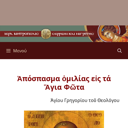
Μενού
Ἀπόσπασμα ὁμιλίας εἰς τά
Ἅγια Φῶτα
Ἁγίου Γρηγορίου τοῦ Θεολόγου