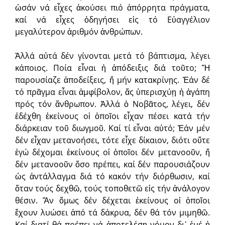
ὡσάν νά εἶχες ἀκούσει πιό ἀπόρρητα πράγματα,
καί νά εἶχες ὁδηγήσει εἰς τό Εὐαγγέλιον
μεγαλύτερον ἀριθμόν ἀνθρώπων.
Ἀλλά αὐτά δέν γίνονται μετά τό βάπτισμα, λέγει
κάποιος. Ποία εἶναι ἡ ἀπόδειξις διά τοῦτο; Ἤ
παρουσίαζε ἀποδείξεις, ἤ μήν κατακρίνῃς. Ἐάν δέ
τό πρᾶγμα εἶναι ἀμφίβολον, ἄς ὑπερισχύῃ ἡ ἀγάπη
πρός τόν ἄνθρωπον. Ἀλλά ὁ Νοβᾶτος, λέγει, δέν
ἐδέχθη ἐκείνους οἱ ὁποῖοι εἶχαν πέσει κατά τήν
διάρκειαν τοῦ διωγμοῦ. Καί τί εἶναι αὐτό; Ἐάν μέν
δέν εἶχαν μετανοήσει, τότε εἶχε δίκαιον, διότι οὔτε
ἐγώ δέχομαι ἐκείνους οἱ ὁποῖοι δέν μετανοοῦν, ἤ
δέν μετανοοῦν ὅσο πρέπει, καί δέν παρουσιάζουν
ὡς ἀντάλλαγμα διά τό κακόν τήν διόρθωσιν, καί
ὅταν τούς δεχθῶ, τούς τοποθετῶ εἰς τήν ἀνάλογον
θέσιν. Ἄν ὅμως δέν δέχεται ἐκείνους οἱ ὁποῖοι
ἔχουν λυώσει ἀπό τά δάκρυα, δέν θά τόν μιμηθῶ.
Καί διατί θά πρέπει νά ἀποτελέσῃ νόμον δι᾿ ἐμέ ἡ