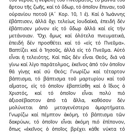
ἄρτου τῆς ζωῆς, καί τό ὕδωρ, τό ὁποῖον ἔπιναν, τοῦ
οὐρανίου ποτοῦ (Α´ Κορ. 10, 1 ἑ). Καί ὁ Ἰωάννης
ἐβάπτισεν, ἀλλά ὄχι τελείως ἰουδαϊκά, ἐπειδή δέν
ἐβάπτισεν μόνον εἰς τό ὕδωρ ἀλλά καί εἰς τήν
μετάνοιαν. Ὄχι ὅμως καί ὁλότελα πνευματικά,
ἐπειδή δέν προσθέτει καί τό «εἰς τό Πνεῦμα».
Βαπτίζει καί ὁ Ἰησοῦς, ἀλλά εἰς τό Πνεῦμα. Αὐτό
εἶναι ἡ τελειότης. Καί πῶς δέν εἶναι Θεός, διά νά
γίνω καί λίγο παράτολμος, ἐκεῖνος ἀπό τόν ὁποῖον
θά γίνῃς καί σύ Θεός; Γνωρίζω καί τέταρτον
βάπτισμα, τό βάπτισμα τοῦ μαρτυρίου καί τοῦ
αἵματος, εἰς τό ὁποῖον ἐβαπτίσθη καί ὁ ἴδιος ὁ
Χριστός, καί τό ὁποῖον εἶναι πολύ πιό
ἀξιοσέβαστον ἀπό τά ἄλλα, καθόσον δέν
μολύνεται ἀπό μεταγενέστερα ἁμαρτήματα.
Γνωρίζω καί πέμπτον ἀκόμη, τό βάπτισμα τῶν
δακρύων, τό ὁποῖον εἶναι ἀκόμη πιό ἐπίπονον,
ὅπως «ἐκεῖνος ὁ ὁποῖος βρέχει κάθε νύκτα τό