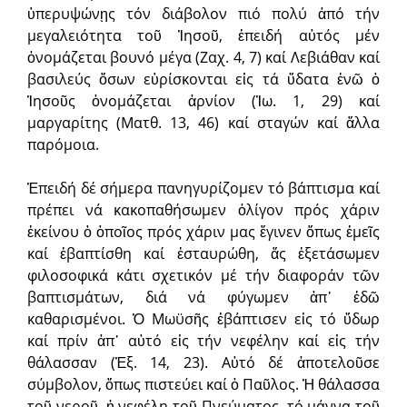
ὑπερυψώνῃς τόν διάβολον πιό πολύ ἀπό τήν
μεγαλειότητα τοῦ Ἰησοῦ, ἐπειδή αὐτός μέν
ὀνομάζεται βουνό μέγα (Ζαχ. 4, 7) καί Λεβιάθαν καί
βασιλεύς ὅσων εὑρίσκονται εἰς τά ὕδατα ἐνῶ ὁ
Ἰησοῦς ὀνομάζεται ἀρνίον (Ἰω. 1, 29) καί
μαργαρίτης (Ματθ. 13, 46) καί σταγών καί ἄλλα
παρόμοια.
Ἐπειδή δέ σήμερα πανηγυρίζομεν τό βάπτισμα καί
πρέπει νά κακοπαθήσωμεν ὀλίγον πρός χάριν
ἐκείνου ὁ ὁποῖος πρός χάριν μας ἔγινεν ὅπως ἐμεῖς
καί ἐβαπτίσθη καί ἐσταυρώθη, ἄς ἐξετάσωμεν
φιλοσοφικά κάτι σχετικόν μέ τήν διαφοράν τῶν
βαπτισμάτων, διά νά φύγωμεν ἀπ᾿ ἐδῶ
καθαρισμένοι. Ὁ Μωϋσῆς ἐβάπτισεν εἰς τό ὕδωρ
καί πρίν ἀπ᾿ αὐτό εἰς τήν νεφέλην καί εἰς τήν
θάλασσαν (Ἐξ. 14, 23). Αὐτό δέ ἀποτελοῦσε
σύμβολον, ὅπως πιστεύει καί ὁ Παῦλος. Ἡ θάλασσα
τοῦ νεροῦ, ἡ νεφέλη τοῦ Πνεύματος, τό μάννα τοῦ