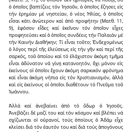
ὁ ὁποῖος βαπτίζεις τόν Ἰησοῦν, ὁ ὁποῖος ἔζησες εἰς
τήν ἐρημίαν μέ νηστείαν, ὁ νέος Ἠλίας, ὁ ὁποῖος
εἶσαι κάτι ἀνώτερον καί ἀπό προφήτην (Ματθ. 11,
9), ἐφόσον εἶδες καί ἐκεῖνον τόν ὁποῖον εἶχες
προφητεύσει καί ὁ ὁποῖος συνδέεις τήν Παλαιάν μέ
τήν Καινήν Διαθήκην; Τί εἶναι τοῦτο; Ἐνδεχομένως
ὁ λόγος περί τῆς ἐλεύσεως εἰς τήν γῆν καί περί τῆς
σαρκός, τοῦ ὁποίου καί τό ἐλάχιστον ἀκόμη τμῆμα
εἶναι ἀδύνατον νά γίνῃ κατανοητόν, ὄχι μόνον εἰς
ἐκείνους οἱ ὁποῖοι ἔχουν ἀκόμη σαρκικόν φρόνημα
καί εἶναι ἀκόμη νήπια εἰς τόν Χριστιανισμόν, ἀλλά
καί εἰς ἐκείνους οἱ ὁποῖοι διαθέτουν τό Πνεῦμα τοῦ
Ἰωάννου.
Ἀλλά καί ἀνεβαίνει ἀπό τό ὕδωρ ὁ Ἰησοῦς.
Ἀνεβάζει δέ μαζί του καί τόν κόσμον καί βλέπει νά
σχίζωνται οἱ οὐρανοί, τούς ὁποίους ὁ Ἀδάμ εἶχε
κλείσει διά τόν ἑαυτόν του καί διά τούς ἀπογόνους