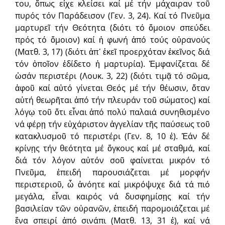
του, ὅπως εἶχε κλείσει καί μέ τήν μάχαιραν τοῦ
πυρός τόν Παράδεισον (Γεν. 3, 24). Καί τό Πνεῦμα
μαρτυρεῖ τήν Θεότητα (διότι τό ὅμοιον σπεύδει
πρός τό ὅμοιον) καί ἡ φωνή ἀπό τούς οὐρανούς
(Ματθ. 3, 17) (διότι ἀπ᾿ ἐκεῖ προερχόταν ἐκεῖνος διά
τόν ὁποῖον ἐδίδετο ἡ μαρτυρία). Ἐμφανίζεται δέ
ὡσάν περιστέρι (Λουκ. 3, 22) (διότι τιμᾷ τό σῶμα,
ἀφοῦ καί αὐτό γίνεται Θεός μέ τήν θέωσιν, ὅταν
αὐτή θεωρῆται ἀπό τήν πλευράν τοῦ σώματος) καί
λόγῳ τοῦ ὅτι εἶναι ἀπό πολύ παλαιά συνηθισμένο
νά φέρῃ τήν εὐχάριστον ἀγγελίαν τῆς παύσεως τοῦ
κατακλυσμοῦ τό περιστέρι (Γεν. 8, 10 ἑ). Ἐάν δέ
κρίνῃς τήν θεότητα μέ ὄγκους καί μέ σταθμά, καί
διά τόν λόγον αὐτόν σοῦ φαίνεται μικρόν τό
Πνεῦμα, ἐπειδή παρουσιάζεται μέ μορφήν
περιστεριοῦ, ὦ ἀνόητε καί μικρόψυχε διά τά πιό
μεγάλα, εἶναι καιρός νά δυσφημίσῃς καί τήν
βασιλείαν τῶν οὐρανῶν, ἐπειδή παρομοιάζεται μέ
ἕνα σπειρί ἀπό σινάπι (Ματθ. 13, 31 ἑ), καί νά