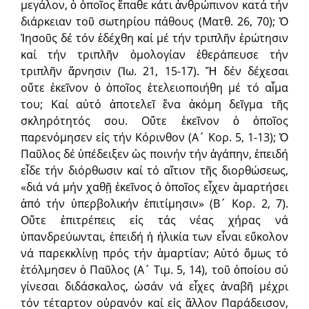
μεγάλον, ὁ ὁποῖος ἔπαθε κάτι ἀνθρώπινον κατά τήν
διάρκειαν τοῦ σωτηρίου πάθους (Ματθ. 26, 70); Ὁ
Ἰησοῦς δέ τόν ἐδέχθη καί μέ τήν τριπλῆν ἐρώτησιν
καί τήν τριπλῆν ὁμολογίαν ἐθεράπευσε τήν
τριπλῆν ἄρνησιν (Ἰω. 21, 15-17). Ἤ δέν δέχεσαι
οὔτε ἐκεῖνον ὁ ὁποῖος ἐτελειοποιήθη μέ τό αἷμα
του; Καί αὐτό ἀποτελεῖ ἕνα ἀκόμη δεῖγμα τῆς
σκληρότητός σου. Οὔτε ἐκεῖνον ὁ ὁποῖος
παρενόμησεν εἰς τήν Κόρινθον (Α´ Κορ. 5, 1-13); Ὁ
Παῦλος δέ ὑπέδειξεν ὡς ποινήν τήν ἀγάπην, ἐπειδή
εἶδε τήν διόρθωσιν καί τό αἴτιον τῆς διορθώσεως,
«διά νά μήν χαθῇ ἐκεῖνος ὁ ὁποῖος εἶχεν ἁμαρτήσει
ἀπό τήν ὑπερβολικήν ἐπιτίμησιν» (Β´ Κορ. 2, 7).
Οὔτε ἐπιτρέπεις εἰς τάς νέας χήρας νά
ὑπανδρεύωνται, ἐπειδή ἡ ἡλικία των εἶναι εὔκολον
νά παρεκκλίνῃ πρός τήν ἁμαρτίαν; Αὐτό ὅμως τό
ἐτόλμησεν ὁ Παῦλος (Α´ Τιμ. 5, 14), τοῦ ὁποίου σύ
γίνεσαι διδάσκαλος, ὡσάν νά εἶχες ἀναβῆ μέχρι
τόν τέταρτον οὐρανόν καί εἰς ἄλλον Παράδεισον,