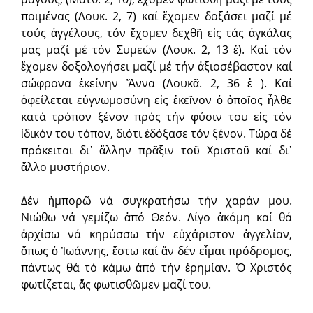
ποιμένας (Λουκ. 2, 7) καί ἔχομεν δοξάσει μαζί μέ
τούς ἀγγέλους, τόν ἔχομεν δεχθῆ εἰς τάς ἀγκάλας
μας μαζί μέ τόν Συμεών (Λουκ. 2, 13 ἑ). Καί τόν
ἔχομεν δοξολογήσει μαζί μέ τήν ἀξιοσέβαστον καί
σώφρονα ἐκείνην Ἄννα (Λουκᾶ. 2, 36 ἑ ). Καί
ὀφείλεται εὐγνωμοσύνη εἰς ἐκεῖνον ὁ ὁποῖος ἦλθε
κατά τρόπον ξένον πρός τήν φύσιν του εἰς τόν
ἰδικόν του τόπον, διότι ἐδόξασε τόν ξένον. Τώρα δέ
πρόκειται δι᾿ ἄλλην πρᾶξιν τοῦ Χριστοῦ καί δι᾿
ἄλλο μυστήριον.
Δέν ἠμπορῶ νά συγκρατήσω τήν χαράν μου.
Νιώθω νά γεμίζω ἀπό Θεόν. Λίγο ἀκόμη καί θά
ἀρχίσω νά κηρύσσω τήν εὐχάριστον ἀγγελίαν,
ὅπως ὁ Ἰωάννης, ἔστω καί ἄν δέν εἶμαι πρόδρομος,
πάντως θά τό κάμω ἀπό τήν ἐρημίαν. Ὁ Χριστός
φωτίζεται, ἄς φωτισθῶμεν μαζί του.