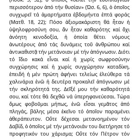
περισσότερον ἀπό τήν θυσίαν» (Ὠσ. 6, 6), ὁ ὁποῖος
συγχωρεῖ τά ἁμαρτήματα ἑβδομήντα ἑπτά φοράς
(Ματθ. 18, 22); Πόσο ἀξιομακάριστη θά ἦταν ἡ
ὑψηλοφροσύνη σου, ἄν ἦταν καθαρότης καί ὄχι
ἀνόητη κενοδοξία, ἡ ὁποία θέτει νόμους
ἀνωτέρους ἀπό τάς δυνάμεις τοῦ ἀνθρώπου καί
ἀντικαθιστᾷ τήν μετάνοιαν μέ τήν ἀπόγνωσιν. Διότι
τό ἴδιο κακά εἶναι καί ἡ χωρίς σωφροσύνην
συγχώρησις καί ἡ χωρίς συγχώρησιν καταδίκη,
ἐπειδή ἡ μέν πρώτη ἀφήνει τελείως ἐλεύθερα τά
χαλινάρια ἐνῶ ἡ δευτέρα προκαλεῖ ἀπόγνωσιν μέ
τήν σκληρότητά της. Δεῖξέ μου τήν καθαρότητά
σου, καί τότε θά δεχθῶ νά ὑπερηφανεύεσαι. Τώρα
ὅμως φοβοῦμαι μήπως, ἐνῶ εἶσαι γεμᾶτος ἀπό
πληγάς, βάλης μέσα ἐκεῖνο τό ὁποῖον παραμένει
ἀθεράπευτον. Οὔτε δέχεσαι μετανοημένον τόν
Δαβίδ, ὁ ὁποῖος μέ τήν μετάνοιάν του διετήρησε τό
προφητικόν του χάρισμα; Οὔτε τόν Πέτρον τόν