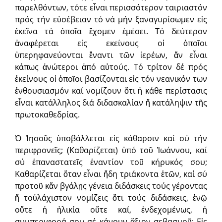
παρελθόντων, τότε εἶναι περισσότερον ταιριαστόν
πρός τήν εὐσέβειαν τό νά μήν ξαναγυρίσωμεν εἰς
ἐκεῖνα τά ὁποῖα ἔχομεν ἐμέσει. Τό δεύτερον
ἀναφέρεται εἰς εκείνους οἱ ὁποῖοι
ὑπερηφανεύονται ἔναντι τῶν ἱερέων, ἄν εἶναι
κάπως ἀνώτεροι ἀπό αὐτούς. Τό τρίτον δέ πρός
ἐκείνους οἱ ὁποῖοι βασίζονται εἰς τόν νεανικόν των
ἐνθουσιασμόν καί νομίζουν ὅτι ἡ κάθε περίστασις
εἶναι κατάλληλος διά διδασκαλίαν ἤ κατάληψιν τῆς
πρωτοκαθεδρίας.
Ὁ Ἰησοῦς ὑποβάλλεται εἰς κάθαρσιν καί σύ τήν
περιφρονεῖς; (Καθαρίζεται) ὑπό τοῦ Ἰωάννου, καί
σύ ἐπαναστατεῖς ἐναντίον τοῦ κήρυκός σου;
Καθαρίζεται ὅταν εἶναι ἤδη τριάκοντα ἐτῶν, καί σύ
προτοῦ κἄν βγάλῃς γένεια διδάσκεις τούς γέροντας
ἤ τοὐλάχιστον νομίζεις ὅτι τούς διδάσκεις, ἐνῷ
οὔτε ἡ ἡλικία οὔτε καί, ἐνδεχομένως, ἡ
συμπεριφορά σου σέ κάνουν ἄξιον σεβασμοῦ; Εἰς