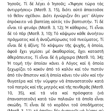
Ἰησοῦς. Τί δέ λέγει ὁ Ἰησοῦς; «Ἄφησε τώρα τάς
ἀντιρρήσεις» (Ματθ. 3, 15), διότι αὐτό ἀπαιτοῦσε
τό θεῖον σχέδιον. Διότι ἐγνώριζεν ὅτι μετ᾿ ὀλίγον
ἐπρόκειτο νά βαπτίσῃ αὐτός τόν βαπτιστήν. Τί δέ
εἶναι τό φτυάρι (Ματθ. 3, 12); Ἡ κάθαρσις. Τί εἶναι
δέ τό πῦρ (Ματθ. 3, 10); Τό κάψιμον κάθε ἀνοήτου
πράγματος καί ἡ ἀναζωπύρωσις τοῦ πνεύματος. Τί
εἶναι δέ ἡ ἀξίνη; Τό κόψιμον τῆς ψυχῆς, ἡ ὁποία,
ἀφοῦ ἔχει γεμίσει μέ ἀκαθαρσίας, ἔχει καταστῆ
ἀθεράπευτος. Τί εἶναι δέ ἡ μάχαιρα (Ματθ. 10, 34);
Ἡ τομή τήν ὁποίαν κάνει ὁ Λόγος καί ἡ ὁποία
ξεχωρίζει τό κακόν ἀπό τό καλόν καί τόν πιστόν
ἀπό τόν ἄπιστον καί ἡ ὁποία κάνει τόν υἱόν καί τήν
θυγατέρα καί τήν νύμφην νά ἐπαναστατοῦν κατά
τοῦ πατρός καί τῆς μητρός καί τῆς πενθερᾶς (Ματθ.
10, 35), καί τά νέα καί πρόσφατα (νά
ἐπαναστατοῦν) κατά τῶν παλαιῶν τά ὁποῖα εἶναι
σκιώδη. Τί εἶναι δέ τό κορδόνι τοῦ ὑποδήματος
(Ματθ. 3, 11), τό ὁποῖον δέν ἠμπορεῖς νά λύσῃς σύ