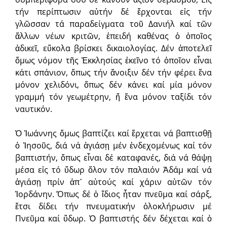
τήν περίπτωσιν αὐτήν δέ ἔρχονται εἰς τήν
γλῶσσαν τά παραδείγματα τοῦ Δανιήλ καί τῶν
ἄλλων νέων κριτῶν, ἐπειδή καθένας ὁ ὁποῖος
ἀδικεῖ, εὔκολα βρίσκει δικαιολογίας. Δέν ἀποτελεῖ
ὅμως νόμον τῆς Ἐκκλησίας ἐκεῖνο τό ὁποῖον εἶναι
κάτι σπάνιον, ὅπως τήν ἄνοιξιν δέν τήν φέρει ἕνα
μόνον χελιδόνι, ὅπως δέν κάνει καί μία μόνον
γραμμή τόν γεωμέτρην, ἤ ἕνα μόνον ταξίδι τόν
ναυτικόν.
Ὁ Ἰωάννης ὅμως βαπτίζει καί ἔρχεται νά βαπτισθῇ
ὁ Ἰησοῦς, διά νά ἁγιάσῃ μέν ἐνδεχομένως καί τόν
βαπτιστήν, ὅπως εἶναι δέ καταφανές, διά νά θάψῃ
μέσα εἰς τό ὕδωρ ὅλον τόν παλαιόν Ἀδάμ καί νά
ἁγιάσῃ πρίν ἀπ᾿ αὐτούς καί χάριν αὐτῶν τόν
Ἰορδάνην. Ὅπως δέ ὁ ἴδιος ἦταν πνεῦμα καί σάρξ,
ἔτσι δίδει τήν πνευματικήν ὁλοκλήρωσιν μέ
Πνεῦμα καί ὕδωρ. Ὁ βαπτιστής δέν δέχεται καί ὁ