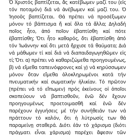
Ὁ Χριστός βαπτίζεται, ἄς κατέβωμεν μαζί του (εἰς
τόν ποταμόν) διά νά ἀνέβωμεν καί μαζί του. Ὁ
Ἰησοῦς βαπτίζεται. Θά πρέπει νά προσέξωμεν
μόνον τό βάπτισμα ἤ καί ὅλα τά ἄλλα; Δηλαδή
ποῖος ἦτο, ἀπό ποῖον ἐβαπτίσθη καί πότε
ἐβαπτίσθη; Ὅτι ἦτο καθαρός, ὅτι ἐβαπτίσθη ἀπό
τόν Ἰωάννην καί ὅτι μετά ἤρχισε τά θαύματα; Διά
νά μάθωμεν τί καί διά νά διαπαιδαγωγηθῶμεν εἰς
τί; Ὅτι α) πρέπει νά καθαριζώμεθα προηγουμένως,
β) νά εἴμεθα ταπεινόφρονες καί γ) νά κηρύσσωμεν
μόνον ὅταν εἴμεθα ὁλοκληρωμένοι κατά τήν
πνευματικήν καί σωματικήν ἡλικίαν. Τό πρῶτον
(πρέπει νά τό εἴπωμεν) πρός ἐκείνους οἱ ὁποῖοι
σκοπεύουν νά βαπτισθοῦν, ἐνῶ δέν ἔχουν
προηγουμένως προετοιμασθῆ καί ἐνῶ δέν
παρέχουν ἐγγυήσεις μέ τήν συνήθειάν των νά
πράττουν τό καλόν, ὅτι ἡ λύτρωσίς των θά
παραμείνῃ σταθερά. Διότι ἐάν τό χάρισμα (διότι
πράγματι εἶναι χάρισμα) παρέχει ἄφεσιν τῶν