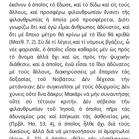
ἐκεῖνον ὁ ὁποῖος τό ἔδωσε, καί τό δίδω καί εἰς τούς
ἄλλους, καί προσφέρω φιλανθρωπίαν ἔναντι τῆς
φιλανθρωπίας ἡ ὁποία μοῦ προσφέρεται. Διότι
γνωρίζω ὅτι καί ἐγώ εἶμαι ἄνθρωπος ἀδύνατος, καί
ὅτι μέ ὅποιο μέτρο θά κρίνω μέ τό ἴδιο θά κριθῶ
(Ματθ. 7, 2). Σύ δέ τί λέγεις καί τί νόμους βγάζεις, ὦ
νέε φαρισαῖε, ὁ ὁποῖος εἶσαι καθαρός μέν ὡς πρός
τό ὄνομα ἀλλά ὄχι καί ὡς πρός τήν ψυχικήν
διάθεσιν, καί ὁ ὁποῖος, ἐνῶ εἶσαι τό ἴδιο ἀδύνατος
μέ τούς ἄλλους, διακηρύσσεις μέ ἔπαρσιν τάς
δοξασίας τοῦ Νοβάτου; Δέν δέχεσαι τήν
μετάνοιαν; Δέν συγκινεῖσαι μέ τούς ὀδυρμούς; Δέν
χύνεις οὔτε ἕνα δάκρυ; Μακάρι νά μήν συναντήσῃς
οὔτε σύ τέτοιον κριτήν. Δέν σέβεσαι τήν
φιλανθρωπίαν τοῦ Ἰησοῦ, ὁ ὁποῖος πῆρε τάς
ἀδυναμίας μας καί ἐσήκωσε τάς ἀσθενείας μας
(Πρβλ. Ἠσ. 53, 4), ὁ ὁποῖος ἦλθε ὄχι διά τούς
δικαίους, ἀλλά διά νά μετανοήσουν οἱ ἁμαρτωλοί
(Λουκ. 5, 32), ὁ ὁποῖος «θέλει τήν εὐσπλαγνίαν