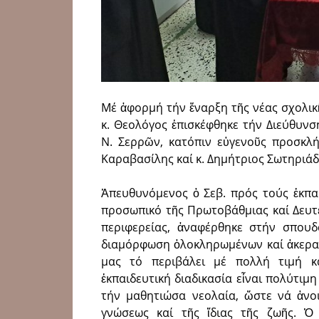
Μέ ἀφορμή τήν ἔναρξη τῆς νέας σχολικ
κ. Θεολόγος ἐπισκέφθηκε τήν Διεύθυν
Ν. Σερρῶν, κατόπιν εὐγενοῦς προσκλ
Καραβασίλης καί κ. Δημήτριος Σωτηριάδης
Ἀπευθυνόμενος ὁ Σεβ. πρός τούς ἐκπαι
προσωπικό τῆς Πρωτοβάθμιας καί Δευτ
περιφερείας, ἀναφέρθηκε στήν σπουδ
διαμόρφωση ὁλοκληρωμένων καί ἀκεραί
μας τό περιβάλει μέ πολλή τιμή 
ἐκπαιδευτική διαδικασία εἶναι πολύτιμη
τήν μαθητιώσα νεολαία, ὥστε νά ἀνοι
γνώσεως καί τῆς ἴδιας τῆς ζωῆς. Ὁ