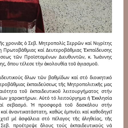
ῆς χρονιᾶς ὁ Σεβ. Μητροπολίς Σερρῶν καί Νιγρίτης
ση Πρωτοβάθμιας καί Δευτεροβάθμιας Ἐκπαίδευσης
ήσεως τῶν Προϊσταμένων Διευθυντῶν, κ. Ἰωάννης
, ὅπου τέλεσε τὴν ἀ­κο­λου­θί­α τοῦ ἁγιασμοῦ.
δευ­τικούς ὅλων τῶν βαθμίδων καί στό διοικητικό
εροβάθμιας ἐκπαιδεύσεως τῆς Μητροπολιτικῆς μας
αιότητα τοῦ ἐκπαιδευτικοῦ λειτουργήματος στήν
ων χαρακτήρων. Αὐτό τό λειτούργημα ἡ Ἐκκλησία
καί σεβασμό. Ἡ προσφορά τοῦ δασκάλου στήν
 καί ἀναντικατάστατη, καθώς ἐμπνέει καί καθοδηγεῖ
χτεῖ μέ ἀσφάλεια στό πέλαγος τῆς ἀληθείας, τῆς
 Σεβ. προέτρεψε ὅλους τούς ἐκπαιδευτικούς νά