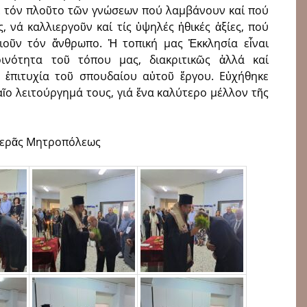
μέ τόν πλοῦτο τῶν γνώσεων πού λαμβάνουν καί πού
, νά καλλιεργοῦν καί τίς ὑψηλές ἠθικές ἀξίες, πού
ιοῦν τόν ἄνθρωπο. Ἡ τοπική μας Ἐκκλησία εἶναι
οινότητα τοῦ τόπου μας, διακριτικῶς ἀλλά καί
ήν ἐπιτυχία τοῦ σπουδαίου αὐτοῦ ἔργου. Εὐχήθηκε
ῖο λειτούργημά τους, γιά ἕνα καλύτερο μέλλον τῆς
Ἱερᾶς Μητροπόλεως