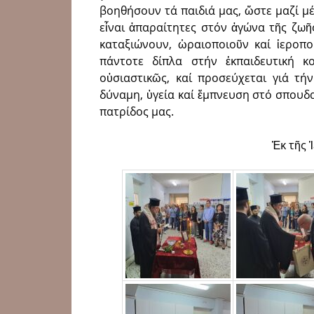
βοηθήσουν τά παιδιά μας, ὥστε μαζί 
εἶναι ἀπαραίτητες στόν ἀγώνα τῆς ζωῆς
καταξιώνουν, ὡραιοποιοῦν καί ἱεροπο
πάντοτε δίπλα στήν ἐκπαιδευτική κ
οὐσιαστικῶς, καί προσεύ­χεται γιά τ
δύναμη, ὑγεία καί ἔμπνευση στό σπουδα
πατρίδος μας.
Ἐκ τῆς 