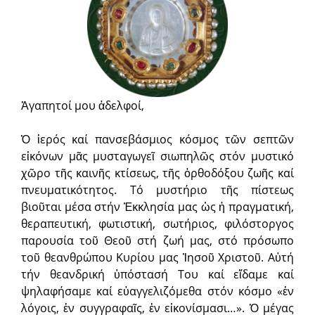
Ἀγαπητοί μου ἀδελφοί,
Ὁ ἱερός καί πανσεβάσμιος κόσμος τῶν σεπτῶν
εἰκόνων μᾶς μυσταγωγεῖ σιωπηλῶς στόν μυστικό
χῶρο τῆς καινῆς κτίσεως, τῆς ὀρθοδόξου ζωῆς καί
πνευματικότητος. Τό μυστήριο τῆς πίστεως
βιοῦται μέσα στήν Ἐκκλησία μας ὡς ἡ πραγματική,
θεραπευτική, φωτιστική, σωτήριος, φιλόστοργος
παρουσία τοῦ Θεοῦ στή ζωή μας, στό πρόσωπο
τοῦ θεανθρώπου Κυρίου μας Ἰησοῦ Χριστοῦ. Αὐτή
τήν θεανδρική ὑπόστασή Του καί εἴδαμε καί
ψηλαφήσαμε καί εὐαγγελιζόμεθα στόν κόσμο «ἐν
λόγοις, ἐν συγγραφαῖς, ἐν εἰκονίσμασι…». Ὁ μέγας