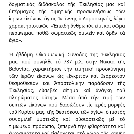
δογματικός διδάσκαλος τῆς Ἐκκλησίας μας καί
ὑπέρμαχος τῆς τιμητικῆς προσκυνήσεως τῶν
ἱερῶν εἰκόνων, ἅγιος Ἰωάννης ὁ Δαμασκηνός, λέγει
χαρακτηριστικῶς: «Ἐπειδή ἄνθρωπός εἰμι καί σῶμα
περίκειμαι, ποθῶ σωματικῶς ὁμιλεῖν καί ὁρᾶν τά
ἅγια».
Ἡ ἑβδόμη Οἰκουμενική Σύνοδος τῆς Ἐκκλησίας
μας, πού συνῆλθε τό 787 μ.Χ. στήν Νίκαια τῆς
Βιθυνίας, χαρακτήρισε τήν τιμητική προσκύνηση
τῶν ἱερῶν εἰκόνων ὡς «ἔγκριτον καί θεάρεστον
θεσμοθεσίαν καί Ἀποστολικήν παράδοσιν τῆς
Ἐκκλησίας, εὐσεβές αἴτημα καί ἀνάγκη τοῦ
πληρώματος αὐτῆς». Μέσα ἀπό τήν τιμή τῶν
σεπτῶν εἰκόνων πού διασώζουν τίς ἱερές μορφές
τοῦ Κυρίου μας, τῆς Θεοτόκου, τῶν ἁγίων, ὁ πιστός
συνομιλεῖ μυστικῶς καί οὐσιαστικῶς μέ τό
τιμώμενο πρόσωπο, ξεπερνᾶ τήν φθαρτότητα καί
ἐγκοσμιότητα καί εἰσέρχεται στό χῶρο τῆς καινῆς