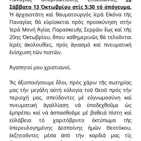
Σάββατο 13 Ὀκτωβρίου στίς 5:30 τό ἀπόγευμα.
Ἡ ἀρχαιοτάτη καί θαυματουργός ἱερά Εἰκόνα τῆς
Παναγίας θά εὑρίσκεται πρός προσκύνηση στήν
Ἱερά Μονή Ἁγίας Παρασκευῆς Σερρῶν ἕως καί τῆς
20ης Ὀκτωβρίου, ὅπου καθημερινῶς θά τελοῦνται
ἱερές ἀκολουθίες, πρός ἁγιασμό καί πνευματική
ἐνίσχυση τῶν πιστῶν.
Ἀγαπητοί μου χριστιανοί,
Ἄς ἀξιοποιήσουμε ὅλοι, πρός χάριν τῆς σωτηρίας
μας τήν μεγάλη αὐτή εὐλογία τοῦ Θεοῦ πρός τήν
περιοχή μας, σπεύδοντες μέ εὐγνωμοσύνη καί
πνευματική ἀγαλλίαση νά ὑποδεχθοῦμε ὡς
ἐμπρέπει καί νά ἀσπασθοῦμε μέ βαθειά πίστη καί
εὐλάβεια τό χαριτόβρυτο ἐκτύπωμα τῆς
ὑπερευλογημένης Δεσποίνης ἡμῶν Θεοτόκου,
ἐκζητοῦντες μέσα ἀπό τήν καρδιά μας τίς