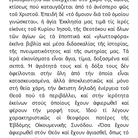
κτίσεως πού καταυγάζεται ἀπό τό ἀνέσπερο φῶς
τοῦ Χριστοῦ. Ἐπειδή δέ «τό ὅμοιον διά τοῦ ὁμοίου
γινώσκεται», ἡ ἁγία Ἐκκλησία μας τιμᾶ τίς ἱερές
εἰκόνες τοῦ Κυρίου Ἰησοῦ, τῆς Θεοτόκου καί ὅλων
τῶν ἁγίων ὡς τά ἐποπτικά καί «γλωττοφόρα»
ἐκεῖνα βιβλία καί μέσα διδασκαλίας τῆς ἱστορίας,
τῆς πνευματικότητος καί τῆς σωτηρίας μας. Τά
ἱερά εἰκονίσματα εἶναι ἅγια, τίμια, δοξασμένα καί
σεπτά. Ἡ ἁγιότητά τους καί ἡ δόξα τους δέν
ὀφείλονται στήν ὕλη ἀπό τήν ὁποία εἶναι
κατασκευασμένα, ἀλλά ἀποκλειστικῶς καί μόνο
στή θεία χάρη, τήν ἄκτιστη δηλαδή ἐνέργεια τοῦ
Θεοῦ πού τά περιβάλλει, καί στήν ἱερότητα
ἐκείνων στούς ὁποίους ἔχουν ἀφιερωθεῖ καί
φέρουν τήν μορφή τους. Ἰδού τί λέγουν
χαρακτηριστικῶς οἱ θεοφόροι πατέρες τῆς
Ἑβδόμης Οἰκουμενικῆς Συνόδου. «Ὅσα ἔχουν
ἀφιερωθεῖ στόν Θεόν καί ἔχουν ἁγιασθεῖ, ὅπως τό