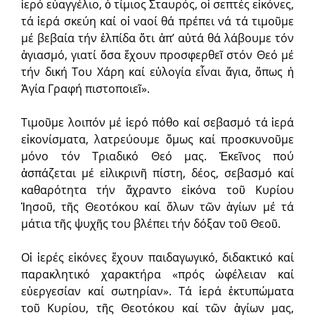
ἱερό εὐαγγέλιο, ὁ τίμιος Σταυρός, οἱ σεπτές εἰκόνες,
τά ἱερά σκεύη καί οἱ ναοί θά πρέπει νά τά τιμοῦμε
μέ βεβαία τήν ἐλπίδα ὅτι ἀπ’ αὐτά θά λάβουμε τόν
ἁγιασμό, γιατί ὅσα ἔχουν προσφερθεῖ στόν Θεό μέ
τήν δική Του Χάρη καί εὐλογία εἶναι ἅγια, ὅπως ἡ
Ἁγία Γραφή πιστοποιεῖ».
Τιμοῦμε λοιπόν μέ ἱερό πόθο καί σεβασμό τά ἱερά
εἰκονίσματα, λατρεύουμε ὅμως καί προσκυνοῦμε
μόνο τόν Τριαδικό Θεό μας. Ἐκεῖνος πού
ἀσπάζεται μέ εἰλικρινῆ πίστη, δέος, σεβασμό καί
καθαρότητα τήν ἄχραντο εἰκόνα τοῦ Κυρίου
Ἰησοῦ, τῆς Θεοτόκου καί ὅλων τῶν ἁγίων μέ τά
μάτια τῆς ψυχῆς του βλέπει τήν δόξαν τοῦ Θεοῦ.
Οἱ ἱερές εἰκόνες ἔχουν παιδαγωγικό, διδακτικό καί
παρακλητικό χαρακτήρα «πρός ὠφέλειαν καί
εὐεργεσίαν καί σωτηρίαν». Τά ἱερά ἐκτυπώματα
τοῦ Κυρίου, τῆς Θεοτόκου καί τῶν ἁγίων μας,