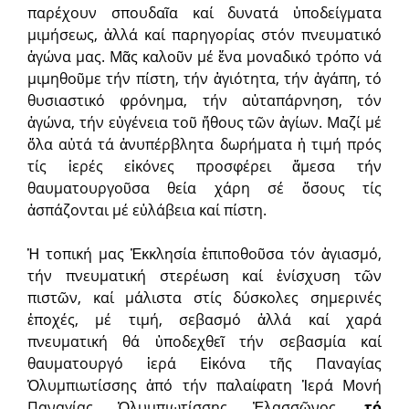
παρέχουν σπουδαῖα καί δυνατά ὑποδείγματα
μιμήσεως, ἀλλά καί παρηγορίας στόν πνευματικό
ἀγώνα μας. Μᾶς καλοῦν μέ ἕνα μοναδικό τρόπο νά
μιμηθοῦμε τήν πίστη, τήν ἁγιότητα, τήν ἀγάπη, τό
θυσιαστικό φρόνημα, τήν αὐταπάρνηση, τόν
ἀγώνα, τήν εὐγένεια τοῦ ἤθους τῶν ἁγίων. Μαζί μέ
ὅλα αὐτά τά ἀνυπέρβλητα δωρήματα ἡ τιμή πρός
τίς ἱερές εἰκόνες προσφέρει ἄμεσα τήν
θαυματουργοῦσα θεία χάρη σέ ὅσους τίς
ἀσπάζονται μέ εὐλάβεια καί πίστη.
Ἡ τοπική μας Ἐκκλησία ἐπιποθοῦσα τόν ἁγιασμό,
τήν πνευματική στερέωση καί ἐνίσχυση τῶν
πιστῶν, καί μάλιστα στίς δύσκολες σημερινές
ἐποχές, μέ τιμή, σεβασμό ἀλλά καί χαρά
πνευματική θά ὑποδεχθεῖ τήν σεβασμία καί
θαυματουργό ἱερά Εἰκόνα τῆς Παναγίας
Ὀλυμπιωτίσσης ἀπό τήν παλαίφατη Ἱερά Μονή
Παναγίας Ὀλυμπιωτίσσης Ἐλασσῶνος,
τό