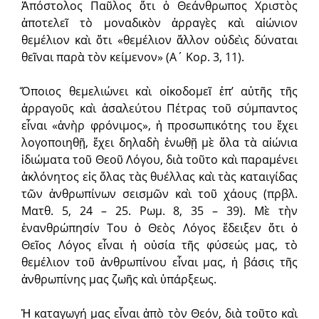
Ἀπόστολος Παῦλος ὅτι ὁ Θεάνθρωπος Χριστὸς
ἀποτελεῖ τὸ μοναδικὸν ἀρραγὲς καὶ αἰώνιον
θεμέλιον καὶ ὅτι «θεμέλιον ἄλλον οὐδεὶς δύναται
θεῖναι παρὰ τὸν κείμενον» (Α΄ Κορ. 3, 11).
Ὅποιος θεμελιώνει καὶ οἰκοδομεῖ ἐπ’ αὐτῆς τῆς
ἀρραγοῦς καὶ ἀσαλεύτου Πέτρας τοῦ σύμπαντος
εἶναι «ἀνὴρ φρόνιμος», ἡ προσωπικότης του ἔχει
λογοποιηθῇ, ἔχει δηλαδὴ ἑνωθῇ μὲ ὅλα τὰ αἰώνια
ἰδιώματα τοῦ Θεοῦ Λόγου, διὰ τοῦτο καὶ παραμένει
ἀκλόνητος εἰς ὅλας τὰς θυέλλας καὶ τὰς καταιγίδας
τῶν ἀνθρωπίνων σεισμῶν καὶ τοῦ χάους (πρβλ.
Ματθ. 5, 24 – 25. Ρωμ. 8, 35 – 39). Μὲ τὴν
ἐνανθρώπησίν Του ὁ Θεὸς Λόγος ἔδειξεν ὅτι ὁ
Θεῖος Λόγος εἶναι ἡ οὐσία τῆς φύσεώς μας, τὸ
θεμέλιον τοῦ ἀνθρωπίνου εἶναι μας, ἡ βάσις τῆς
ἀνθρωπίνης μας ζωῆς καὶ ὑπάρξεως.
Ἡ καταγωγή μας εἶναι ἀπὸ τὸν Θεόν, διὰ τοῦτο καὶ