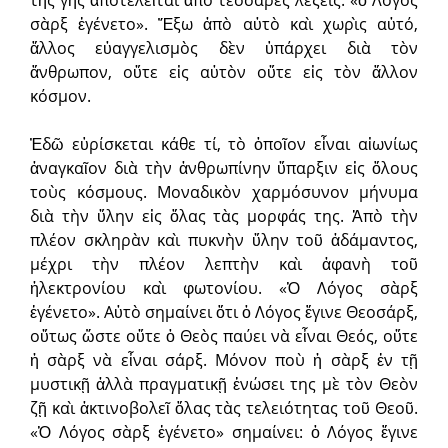
τῆς γῆς ἀποτελεῖται ἀπὸ τέσσαρες λέξεις: «ὁ Λόγος
σὰρξ ἐγένετο». Ἔξω ἀπὸ αὐτὸ καὶ χωρὶς αὐτό,
ἄλλος εὐαγγελισμὸς δὲν ὑπάρχει διὰ τὸν
ἄνθρωπον, οὔτε εἰς αὐτὸν οὔτε εἰς τὸν ἄλλον
κόσμον.
Ἐδῶ εὑρίσκεται κάθε τί, τὸ ὁποῖον εἶναι αἰωνίως
ἀναγκαῖον διὰ τὴν ἀνθρωπίνην ὕπαρξιν εἰς ὅλους
τοὺς κόσμους. Μοναδικὸν χαρμόσυνον μήνυμα
διὰ τὴν ὕλην εἰς ὅλας τὰς μορφάς της. Ἀπὸ τὴν
πλέον σκληρὰν καὶ πυκνὴν ὕλην τοῦ ἀδάμαντος,
μέχρι τὴν πλέον λεπτὴν καὶ ἀφανὴ τοῦ
ἠλεκτρονίου καὶ φωτονίου. «Ὁ Λόγος σὰρξ
ἐγένετο». Αὐτὸ σημαίνει ὅτι ὁ Λόγος ἔγινε Θεοσάρξ,
οὕτως ὥστε οὔτε ὁ Θεὸς παύει νὰ εἶναι Θεός, οὔτε
ἡ σὰρξ νὰ εἶναι σάρξ. Μόνον ποὺ ἡ σὰρξ ἐν τῇ
μυστικῇ ἀλλὰ πραγματικῇ ἑνώσει της μὲ τὸν Θεὸν
ζῇ καὶ ἀκτινοβολεῖ ὅλας τὰς τελειότητας τοῦ Θεοῦ.
«Ὁ Λόγος σὰρξ ἐγένετο» σημαίνει: ὁ Λόγος ἔγινε