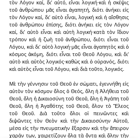
τὸν Λόγον καί, δι’ αὐτό, εἶναι λογική⋅καὶ ἡ σκέψις
τοῦ ἀνθρώπου μᾶς εἶναι ἀγαπητή, διότι ἀνήκει εἰς
τὸν Λόγον καί, δι’ αὐτὸ εἶναι, λογική καὶ ἡ αἴσθησις
τοῦ ἀνθρώπου ἐπίσης, διότι ἀνήκει εἰς τὸν Λόγον
καί, δι’ αὐτὸ εἶναι καὶ αὐτὴ λογική⋅κατὰ τὸν ἴδιον
τρόπον καὶ ἡ ζωὴ τοῦ ἀνθρώπου, διότι εἶναι τοῦ
Λόγου, καὶ δι’ αὐτὸ λογική⋅μᾶς εἶναι ἀγαπητὸς καὶ ὁ
κόσμος ἀκόμη, διότι εἶναι τοῦ Θεοῦ Λόγου, καὶ δι’
αὐτὸ καὶ αὐτὸς λογικός⋅καθὼς καὶ ὁ οὐρανός, διότι
καὶ αὐτὸς εἶναι τοῦ Λόγου, καὶ διὰ τοῦτο, λογικός.
Μὲ τὴν γέννησιν τοῦ Θεοῦ ἐν σώματι, ἐγεννήθη εἰς
αὐτὸν τὸν κόσμον ὅλος ὁ Θεός, ὅλη ἡ Ἀλήθεια τοῦ
Θεοῦ, ὅλη ἡ Δικαιοσύνη τοῦ Θεοῦ, ὅλη ἡ Ἀγάπη τοῦ
Θεοῦ, ὅλη ἡ Ἀγαθότης τοῦ Θεοῦ, ὅλον τὸ Ἔλεος
τοῦ Θεοῦ. Διὰ τοῦτο ὅλοι οἱ πεινῶντες καὶ
διψῶντες τὸν Θεὸν καὶ τὴν Δικαιοσύνην Αὐτοῦ,
μέσα εἰς τὴν πνευματικὴν ἔξαρσιν καὶ τὴν ἄπειρον
χαράν των, χαιρετίζουν ὅλα τὰ ὄντα καὶ ὅλην τὴν