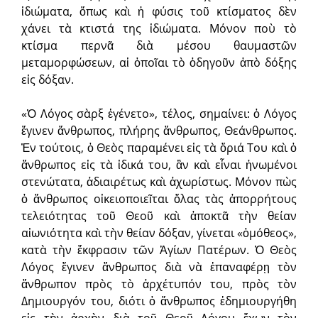
ἰδιώματα, ὅπως καὶ ἡ φύσις τοῦ κτίσματος δὲν
χάνει τὰ κτιστά της ἰδιώματα. Μόνον ποὺ τὸ
κτίσμα περνᾶ διὰ μέσου θαυμαστῶν
μεταμορφώσεων, αἱ ὁποῖαι τὸ ὁδηγοῦν ἀπὸ δόξης
εἰς δόξαν.
«Ὁ Λόγος σὰρξ ἐγένετο», τέλος, σημαίνει: ὁ Λόγος
ἔγινεν ἄνθρωπος, πλήρης ἄνθρωπος, Θεάνθρωπος.
Ἐν τούτοις, ὁ Θεὸς παραμένει εἰς τὰ ὅριά Του καὶ ὁ
ἄνθρωπος εἰς τὰ ἰδικά του, ἂν καὶ εἶναι ἡνωμένοι
στενώτατα, ἀδιαιρέτως καὶ ἀχωρίστως. Μόνον πὼς
ὁ ἄνθρωπος οἰκειοποιεῖται ὅλας τὰς ἀπορρήτους
τελειότητας τοῦ Θεοῦ καὶ ἀποκτᾶ τὴν θείαν
αἰωνιότητα καὶ τὴν θείαν δόξαν, γίνεται «ὁμόθεος»,
κατὰ τὴν ἔκφρασιν τῶν Ἁγίων Πατέρων. Ὁ Θεὸς
Λόγος ἔγινεν ἄνθρωπος διὰ νὰ ἐπαναφέρῃ τὸν
ἄνθρωπον πρὸς τὸ ἀρχέτυπόν του, πρὸς τὸν
Δημιουργόν του, διότι ὁ ἄνθρωπος ἐδημιουργήθη