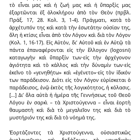
τὸ εἶναι μας καὶ ἡ ζωή μας καὶ ἡ ὕπαρξίς μας
ἐξαρτῶνται ἐξ ὁλοκλήρου ἀπὸ τὸν Θεὸν (πρβλ.
Πράξ. 17, 28. Κολ. 3, 1-4). Πράγματι, κατὰ τὸ
ἀρχέτυπόν της καὶ κατὰ τὴν ἐσωτάτην οὐσίαν της,
ὅλη ἡ κτίσις εἶναι ἀπὸ τὸν Λόγον καὶ διὰ τὸν Λόγον
(Κολ. 1, 16-17). Εἰς Αὐτόν, δι’ Αὐτοῦ καὶ ἐν Αὐτῷ τὰ
πάντα ἐπαναφέρονται εἰς τὴν ἔλλογον (logosni)
καταγωγὴν καὶ ὕπαρξίν των⋅εἰς τὴν ἀρχέγονον
ἁγιότητα καὶ τὸ κάλλος καὶ τὴν δύναμίν των⋅εἰς
ἐκεῖνο τὸ «γενηθήτω» καὶ «ἐγένετο»⋅εἰς τὸν ἰδικόν
των παράδεισον. Διότι εἰς τὸν Λόγον εὑρίσκεται ὁ
παράδεισος, ἐνῷ ἐκτὸς τῆς λογικότητος, ἡ κόλασις.
[…] Δι’ ὅλα αὐτὰ ἡ ἡμέρα τῆς Γεννήσεως τοῦ Θεοῦ
Λόγου ἐν σαρκὶ – τὰ Χριστούγεννα – εἶναι ἑορτὴ
θαυμαστὴ καὶ διὰ τὸ μεγαλεῖον της καὶ διὰ τὸ
μυστήριόν της καὶ διὰ τὸ νόημά της.
Ἑορτάζοντες τὰ Χριστούγεννα, οὐσιαστικῶς