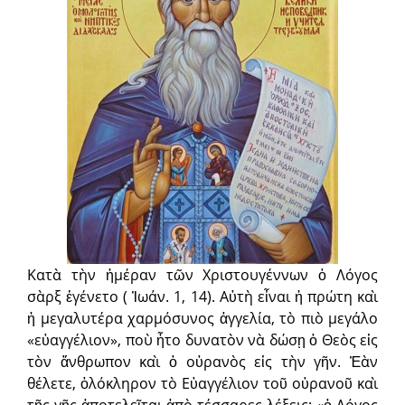
Κατὰ τὴν ἡμέραν τῶν Χριστουγέννων ὁ Λόγος
σὰρξ ἐγένετο ( Ἰωάν. 1, 14). Αὐτὴ εἶναι ἡ πρώτη καὶ
ἡ μεγαλυτέρα χαρμόσυνος ἀγγελία, τὸ πιὸ μεγάλο
«εὐαγγέλιον», ποὺ ἦτο δυνατὸν νὰ δώσῃ ὁ Θεὸς εἰς
τὸν ἄνθρωπον καὶ ὁ οὐρανὸς εἰς τὴν γῆν. Ἐὰν
θέλετε, ὁλόκληρον τὸ Εὐαγγέλιον τοῦ οὐρανοῦ καὶ