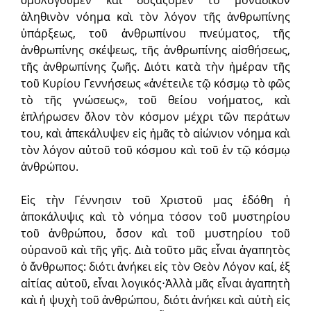
ὁμολογοῦμεν καὶ δοξάζομεν τὸ μοναδικὸν
ἀληθινὸν νόημα καὶ τὸν λόγον τῆς ἀνθρωπίνης
ὑπάρξεως, τοῦ ἀνθρωπίνου πνεύματος, τῆς
ἀνθρωπίνης σκέψεως, τῆς ἀνθρωπίνης αἰσθήσεως,
τῆς ἀνθρωπίνης ζωῆς. Διότι κατὰ τὴν ἡμέραν τῆς
τοῦ Κυρίου Γεννήσεως «ἀνέτειλε τῷ κόσμῳ τὸ φῶς
τὸ τῆς γνώσεως», τοῦ θείου νοήματος, καὶ
ἐπλήρωσεν ὅλον τὸν κόσμον μέχρι τῶν περάτων
του, καὶ ἀπεκάλυψεν εἰς ἡμᾶς τὸ αἰώνιον νόημα καὶ
τὸν λόγον αὐτοῦ τοῦ κόσμου καὶ τοῦ ἐν τῷ κόσμῳ
ἀνθρώπου.
Εἰς τὴν Γέννησιν τοῦ Χριστοῦ μας ἐδόθη ἡ
ἀποκάλυψις καὶ τὸ νόημα τόσον τοῦ μυστηρίου
τοῦ ἀνθρώπου, ὅσον καὶ τοῦ μυστηρίου τοῦ
οὐρανοῦ καὶ τῆς γῆς. Διὰ τοῦτο μᾶς εἶναι ἀγαπητὸς
ὁ ἄνθρωπος: διότι ἀνήκει εἰς τὸν Θεὸν Λόγον καί, ἐξ
αἰτίας αὐτοῦ, εἶναι λογικός⋅Ἀλλὰ μᾶς εἶναι ἀγαπητὴ
καὶ ἡ ψυχὴ τοῦ ἀνθρώπου, διότι ἀνήκει καὶ αὐτὴ εἰς