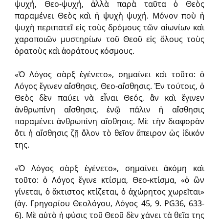
ψυχή, Θεο-ψυχή, ἀλλὰ παρὰ ταῦτα ὁ Θεὸς
παραμένει Θεὸς καὶ ἡ ψυχὴ ψυχή. Μόνον ποὺ ἡ
ψυχὴ περιπατεῖ εἰς τοὺς δρόμους τῶν αἰωνίων καὶ
χαροποιῶν μυστηρίων τοῦ Θεοῦ εἰς ὅλους τοὺς
ὁρατοὺς καὶ ἀοράτους κόσμους.
«Ὁ Λόγος σὰρξ ἐγένετο», σημαίνει καὶ τοῦτο: ὁ
Λόγος ἔγινεν αἴσθησις, Θεο-αἴσθησις. Ἐν τούτοις, ὁ
Θεὸς δὲν παύει νὰ εἶναι Θεός, ἂν καὶ ἔγινεν
ἀνθρωπίνη αἴσθησις, ἐνῷ πάλιν ἡ αἴσθησις
παραμένει ἀνθρωπίνη αἴσθησις. Μὲ τὴν διαφορὰν
ὅτι ἡ αἴσθησις ζῇ ὅλον τὸ θεῖον ἄπειρον ὡς ἰδικόν
της.
«Ὁ Λόγος σὰρξ ἐγένετο», σημαίνει ἀκόμη καὶ
τοῦτο: ὁ Λόγος ἔγινε κτίσμα, Θεο-κτίσμα, «ὁ ὢν
γίνεται, ὁ ἄκτιστος κτίζεται, ὁ ἀχώρητος χωρεῖται»
(ἁγ. Γρηγορίου Θεολόγου, Λόγος 45, 9. ΡG36, 633-
6). Μὲ αὐτὸ ἡ φύσις τοῦ Θεοῦ δὲν χάνει τὰ θεῖα της