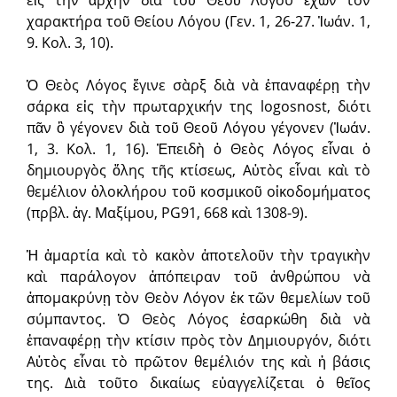
εἰς τὴν ἀρχὴν διὰ τοῦ Θεοῦ Λόγου ἔχων τὸν
χαρακτήρα τοῦ Θείου Λόγου (Γεν. 1, 26-27. Ἰωάν. 1,
9. Κολ. 3, 10).
Ὁ Θεὸς Λόγος ἔγινε σὰρξ διὰ νὰ ἐπαναφέρῃ τὴν
σάρκα εἰς τὴν πρωταρχικήν της logosnost, διότι
πᾶν ὃ γέγονεν διὰ τοῦ Θεοῦ Λόγου γέγονεν (Ἰωάν.
1, 3. Κολ. 1, 16). Ἐπειδὴ ὁ Θεὸς Λόγος εἶναι ὁ
δημιουργὸς ὅλης τῆς κτίσεως, Αὐτὸς εἶναι καὶ τὸ
θεμέλιον ὁλοκλήρου τοῦ κοσμικοῦ οἰκοδομήματος
(πρβλ. ἁγ. Μαξίμου, ΡG91, 668 καὶ 1308-9).
Ἡ ἁμαρτία καὶ τὸ κακὸν ἀποτελοῦν τὴν τραγικὴν
καὶ παράλογον ἀπόπειραν τοῦ ἀνθρώπου νὰ
ἀπομακρύνῃ τὸν Θεὸν Λόγον ἐκ τῶν θεμελίων τοῦ
σύμπαντος. Ὁ Θεὸς Λόγος ἐσαρκώθη διὰ νὰ
ἐπαναφέρῃ τὴν κτίσιν πρὸς τὸν Δημιουργόν, διότι
Αὐτὸς εἶναι τὸ πρῶτον θεμέλιόν της καὶ ἡ βάσις
της. Διὰ τοῦτο δικαίως εὐαγγελίζεται ὁ θεῖος