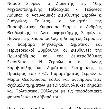
Νομού Σερρών, ο Διοικητής της 10ης
Μηχανοποιημένης Ταξιαρχίας κ. Γεώργιος
Λιάμπας, ο Αστυνομικός Διευθυντής Σερρών κ.
Ευάγγελος Τσιώτας, ο Διοικητής της
Πυροσβεστικής Υπηρεσίας Σερρών κ. Ανδρέας
Θεοδωρίδης, o Αντιπεριφερειάρχης Σερρών κ.
Παναγιώτης Σπυρόπουλος, η Δήμαρχος Σερραίων
κ. Βαρβάρα Μητλιάγκα, Δημοτικοί και
Περιφερειακοί Σύμβουλοι, οι Διευθυντές της
Πρωτοβάθμιας και της Δευτεροβάθμιας
Εκπαιδεύσεως Ν. Σερρών κ. κ. Ιωάννης
Καραβασίλης και Δημήτριος Σωτηριάδης, η
Πρόεδρος του Ε.Ε.Σ. Παραρτήματος Σερρών κ.
Μαρία Θεοδωρίδου, καθώς και αντιπροσωπείες
σχολικών τμημάτων με τις γαλανόλευκες σημαίες
και Πολιτιστικοί Σύλλογοι με τις παραδοσιακές
φορεσιές και τα λάβαρά τους.
Προ της απολύσεως της θ. Μυσταγωγίας