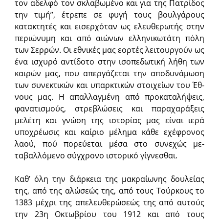
τον αδελφό τον σκλαβωμένο και για της Πα­τρίδος
την τι­μή’’, έτρεπε σε φυγή τους βουλγάρους
κατακτητές και ει­σερχό­ταν ως ελευθε­ρωτής στην
περιώνυμη και από αιώνων ελληνικωτά­τη πόλη
των Σερρών. Οι εθνικές μας εορτές λειτουργούν ως
ένα ισχυρό αντίδο­το στην ισοπεδωτική λήθη των
καιρών μας, που απεργάζε­ται την α­ποδυ­νά­μωση
των συνεκτικών και υπαρκτικών στοιχείων του Έθ­
νους μας. Η α­παλλαγμένη από προκατα­λήψεις,
φανατισμούς, στρε­βλώ­σεις και παρα­χαράξεις
μελέτη και γνώση της ιστορίας μας είναι ιερά
υποχρέωσις και καί­ριο μέλη­μα κάθε εχέφρονος
λαού, πού πορεύεται μέσα στο συνε­χώς με­
ταβαλλόμε­νο σύγχρονο ιστορικό γίγνε­σθαι.
Καθ’ όλη την διάρκεια της μακραίωνης δουλείας
της, από της αλώ­σεώς της, από τους Τούρκους το
1383 μέχρι της απελευθερώσεώς της από αυτούς
την 23η Οκτωβρίου του 1912 και από τους