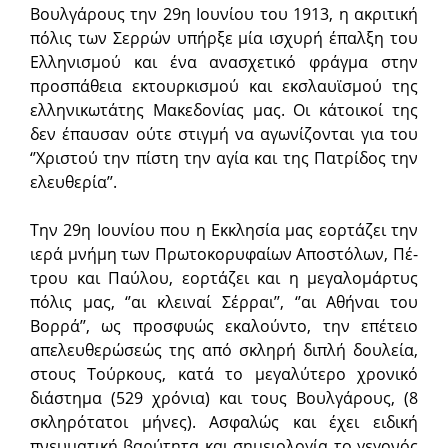
Βουλγάρους την 29η Ιουνίου του 1913, η ακριτική
πόλις των Σερρών υπήρξε μία ισχυρή έπαλξη του
Ελληνισμού και ένα ανασχετικό φράγμα στην
προσπάθεια εκτουρκισμού και εκσλαυϊσμού της
ελληνικωτάτης Μακεδονίας μας. Οι κάτοικοί της
δεν έπαυσαν ούτε στιγμή να αγωνίζονται για του
‘’Χριστού την πίστη την αγία και της Πατρίδος την
ελευθερία’’.
Την 29η Ιουνίου που η Εκκλη­σία μας εορτάζει την
ιερά μνήμη των Πρωτοκορυφαίων Αποστόλων, Πέ­
τρου και Παύλου, εορτάζει και η μεγαλομάρτυς
πόλις μας, ‘’αι κλειναί Σέρραι’’, ‘’αι Αθήναι του
Βορρά’’, ως προσφυώς εκαλούντο, την επέ­τειο
απελευθερώσεώς της από σκληρή διπλή δουλεία,
στους Τούρκους, κατά το μεγαλύτερο χρονικό
διάστημα (529 χρόνια) και τους Βουλγάρους, (8
σκληρότατοι μήνες). Ασφαλώς και έχει ειδική
πνευματική βαρύτητα και σημειολογία το γεγονός