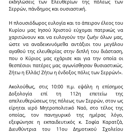
εκδηλώσεις των Ελευθερίων της πόλεως των
Σερρών, πάνδημος και ουσιαστική.
Η πλουσιόδωρος ευλογία και το άπειρον έλεος του
Κυρίου μας Ιησού Χριστού εύχομαι πατρικώς να
χαριτώνουν και να ευλογούν την ζω­ήν όλων μας,
ώστε να αναδεικνυόμεθα αντάξιοι του μεγάλου
αγα­θού της ελευθερίας στην διπλή του διάσταση,
που ο Κύριος μας εχάρισε και για την οποία οι
θεσπέσιοι πατέρες μας αγωνίσθησαν θυσιαστικώς.
Ζήτω η Ελλάς! Ζήτω η ένδοξος πόλις των Σερρών!».
Ακολούθως, στις 10:00 π.μ. εψάλη η επίσημος
Δοξολογία επί τη 112η επετείω της
απελευθερώσεως της πόλεως των Σερρών, στον ως
είρηται ιερό Μητροπολιτικό Ναό, στο τέλος της
οποίας, τον πανηγυρικό της ημέρας λόγο,
εξεφώνησε η εκπαιδευτικός κ. Σοφία Καρατζά,
Διευθύντρια του 11ου Δημοτικού Σχολείου