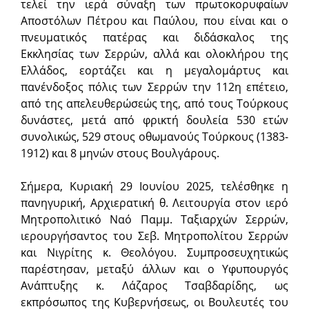
τελεί την ιερά σύναξη των πρωτοκορυφαίων
Αποστόλων Πέτρου και Παύλου, που είναι και ο
πνευματικός πατέρας και διδάσκαλος της
Εκκλησίας των Σερρών, αλλά και ολοκλήρου της
Ελλάδος, εορτάζει και η μεγαλομάρτυς και
πανένδοξος πόλις των Σερρών την 112η επέτειο,
από της απελευθερώσεώς της, από τους Τούρκους
δυνάστες, μετά από φρικτή δουλεία 530 ετών
συνολικώς, 529 στους οθωμανούς Τούρκους (1383-
1912) και 8 μηνών στους Βουλγάρους.
Σήμερα, Κυριακή 29 Ιουνίου 2025, τελέσθηκε η
πανηγυρική, Αρχιερατική θ. Λειτουργία στον ιερό
Μητροπολιτικό Ναό Παμμ. Ταξιαρχών Σερρών,
ιερουργήσαντος του Σεβ. Μητροπολίτου Σερρών
και Νιγρίτης κ. Θεολόγου. Συμπροσευχητικώς
παρέστησαν, μεταξύ άλλων και ο Υφυπουργός
Ανάπτυξης κ. Λάζαρος Τσαβδαρίδης, ως
εκπρόσωπος της Κυβερνήσεως, οι Βουλευτές του