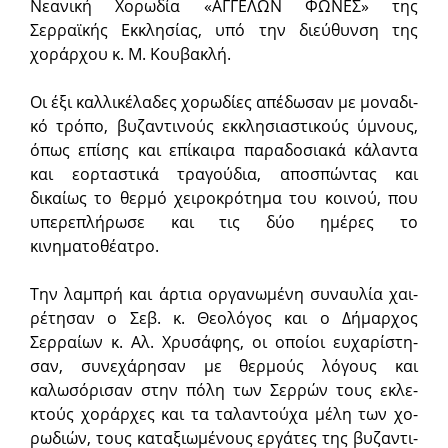
Νεανική Χορωδία «ΑΓΓΕΛΩΝ ΦΩΝΕΣ» της
Σερραϊκής Εκκλησίας, υπό την διεύθυνση της
χοράρχου κ. Μ. Κουβακλή.
Οι έξι καλ­λι­κέ­λα­δες χο­ρω­δί­ες α­πέ­δω­σαν με μο­να­δι­
κό τρό­πο, βυ­ζαν­τι­νούς εκ­κλη­σι­α­στι­κούς ύ­μνους,
ό­πως ε­πί­σης και επί­και­ρα παραδοσιακά κάλαντα
και ε­ορ­τα­στικά τρα­γού­δια, αποσπώντας και
δικαίως το θερμό χειροκρότημα του κοινού, που
υπερεπλήρωσε και τις δύο ημέρες το
κινηματοθέατρο.
Την λαμ­πρή και άρ­τι­α ορ­γα­νω­μέ­νη συ­ναυ­λί­α χαι­
ρέ­τη­σαν ο Σεβ. κ. Θε­ο­λό­γος και ο Δήμαρχος
Σερραίων κ. Αλ. Χρυσάφης, οι ο­ποί­οι ευ­χα­ρί­στη­
σαν, συ­νε­χά­ρησαν με θερ­μούς λό­γους και
καλωσόρισαν στην πόλη των Σερρών τους ε­κλε­
κτούς χοράρχες και τα τα­λαν­τού­χα μέ­λη των χο­
ρω­δι­ών, τους κα­τα­ξι­ω­μέ­νους ερ­γά­τες της βυ­ζαν­τι­