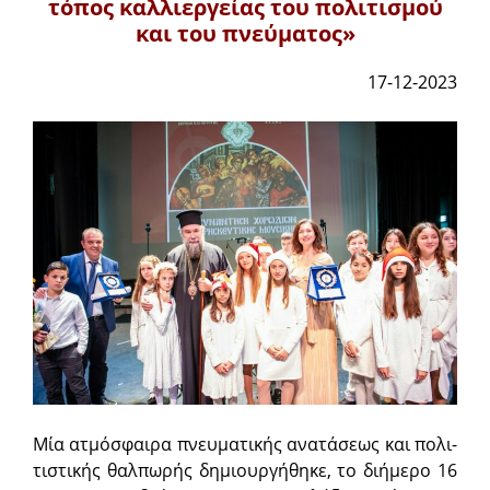
τόπος καλλιεργείας του πολιτισμού
και του πνεύματος»
17-12-2023
Μί­α α­τμό­σφαι­ρα πνευ­μα­τι­κής ανατάσεως και πο­λι­
τι­στι­κής θαλ­πω­ρής δη­μι­ουρ­γή­θη­κε, το διήμερο 16