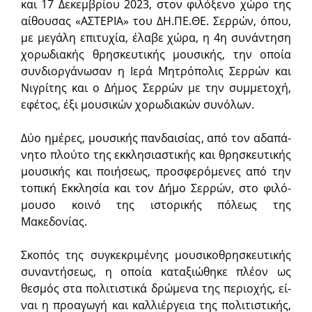
και 17 Δε­κεμ­βρί­ου 2023, στον φι­λό­ξε­νο χώ­ρο της
αίθουσας «ΑΣΤΕΡΙΑ» του ΔΗ.ΠΕ.ΘΕ. Σερ­ρών, ό­που,
με με­γά­λη ε­πι­τυ­χί­α, έλα­βε χώ­ρα, η 4η συ­νάν­τη­ση
χορωδιακής θρη­σκευ­τι­κής μου­σι­κής, την οποία
συν­δι­ορ­γά­νω­σαν η Ιερά Μητρόπολις Σερρών και
Νιγρίτης και ο Δή­μος Σερ­ρών με την συμμετοχή,
εφέτος, έξι μου­σι­κών χο­ρω­δι­α­κών συ­νό­λων.
Δύ­ο η­μέ­ρες, μου­σι­κής παν­δαι­σί­ας, α­πό τον α­δα­πά­
νη­το πλού­το της εκ­κλη­σι­α­στι­κής και θρη­σκευ­τι­κής
μου­σι­κής και ποι­ή­σε­ως, προ­σφε­ρό­με­νες α­πό την
το­πι­κή Εκ­κλη­σί­α και τον Δή­μο Σερ­ρών, στο φι­λό­
μου­σο κοι­νό της ιστορικής πόλεως της
Μακεδονίας.
Σκο­πός της συγ­κε­κρι­μέ­νης μουσικοθρησκευτικής
συναντήσεως, η οποία καταξιώθηκε πλέον ως
θεσμός στα πολιτιστικά δρώμενα της περιοχής, εί­
ναι η προ­α­γω­γή και καλ­λι­έρ­γει­α της πο­λι­τι­στι­κής,