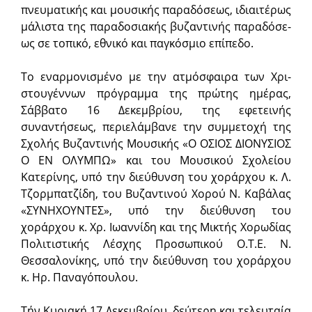
πνευ­μα­τι­κής και μου­σι­κής πα­ρα­δό­σε­ως, ιδι­αι­τέ­ρως
μά­λι­στα της πα­ρα­δο­σι­α­κής βυ­ζαν­τι­νής πα­ρα­δό­σε­
ως σε το­πι­κό, ε­θνικό και παγ­κό­σμι­ο ε­πί­πε­δο.
Το ε­ναρ­μο­νι­σμέ­νο με την α­τμό­σφαι­ρα των Χρι­
στου­γέν­νων πρό­γραμ­μα της πρώτης ημέρας,
Σάββατο 16 Δεκεμβρίου, της εφετεινής
συναντήσεως, πε­ρι­ε­λάμ­βα­νε την συμ­με­τοχή της
Σχολής Βυζαντινής Μουσικής «Ο ΟΣΙΟΣ ΔΙΟΝΥΣΙΟΣ
Ο ΕΝ ΟΛΥΜΠΩ» και του Μουσικού Σχολείου
Κατερίνης, υπό την διεύθυνση του χοράρχου κ. Λ.
Τζορμπατζίδη, του Βυζαντινού Χορού Ν. Καβάλας
«ΣΥΝΗΧΟΥΝΤΕΣ», υπό την διεύθυνση του
χοράρχου κ. Χρ. Ιωαννίδη και της Μικτής Χορωδίας
Πολιτιστικής Λέσχης Προσωπικού Ο.Τ.Ε. Ν.
Θεσσαλονίκης, υπό την διεύθυνση του χοράρχου
κ. Ηρ. Παναγόπουλου.
Τήν Κυ­ρι­α­κή 17 Δε­κεμ­βρί­ου, δεύ­τε­ρη και τε­λευ­ταί­α