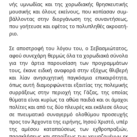
νής υμνω­δί­ας και της χο­ρω­δι­α­κής θρη­σκευ­τι­κής
μου­σι­κής και ό­λους ε­κεί­νους, που κο­πί­α­σαν συμ­
βάλ­λον­τας στην δι­ορ­γά­νω­ση της συναντήσεως,
που γο­ή­τευ­σε και εφέτος το πο­λυ­πλη­θές α­κρο­α­τή­
ρι­ο.
Σε αποστροφή του λόγου του, ο Σεβασμιώτατος,
αφού συνεχάρη θερμώς όλα τα χορωδιακά σύνολα
για την άρτια παρουσίαση των προγραμμάτων
τους, έκανε ειδική αναφορά στην εξόχως θλιβερή
και λίαν ανησυχητική παγκόσμια επικαιρότητα,
όπως αυτή διαμορφώνεται εξαιτίας της πολεμικής
συρράξεως στην περιοχή της Γάζας, της οποίας
θύματα είναι κυρίως τα αθώα παιδιά και οι άμαχοι
πολίτες και από τις δύο πλευρές και εκάλεσε όλους
σε πνευματικό συναγερμό ολοθύμου προσευχής
προς τον Άρχοντα της ειρήνης, Ιησού Χριστό, υπέρ
της αμέσου καταπαύσεως των εχθροπραξιών,
παρακλήσεως και στηρίξεως των χειμαζομένων εκ