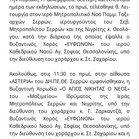
η­μέ­ρα των εκ­δη­λώ­σε­ων, το πρωΐ, τε­λέ­σθηκε θ. Λει­
τουρ­γί­α στον ι­ε­ρό Μη­τρο­πο­λι­τι­κό Ναό Παμμ. Τα­ξι­
αρ­χών Σερ­ρών, ι­ε­ρουρ­γούν­τος του Σεβ.
Μητροπολίτου Σερρών και της Νιγρίτης κ. Θε­ο­λό­
γου, κατά την διάρκεια της οποίας έψαλλε ο
Βυζαντινός Χορός «ΕΥΦΩΝΟΝ» του ιερού
Καθεδρικού Ναού Αγ. Σοφίας Θεσσαλονίκης, υπό
την διεύθυνση του χοράρχου κ. Στ. Ζαχαρίου.
Ακολούθως, στις 11:30 το πρωΐ, στην αί­θου­σα
«ΑΣΤΕΡΙΑ» του ΔΗ.ΠΕ.ΘΕ. Σερ­ρών εμ­φα­νίσθηκαν, η
Βυζαντινή Χορωδία «Ο ΑΓΙΟΣ ΝΙΚΗΤΑΣ Ο ΝΕΟΣ»
του «Μαξιμείου» Ιδρύματος της Ιεράς
Μητροπόλεως Σερρών και Νιγρίτης, υπό την
διεύθυνση του χοράρχου κ. Γ. Ζαρκαντζά, ο
Βυζαντινός Χορός «ΕΥΦΩΝΟΝ» του ιερού
Καθεδρικού Ναού Αγ. Σοφίας Θεσσαλονίκης, υπό
την διεύθυνση του χοράρχου κ. Στ. Ζαχαρίου και η