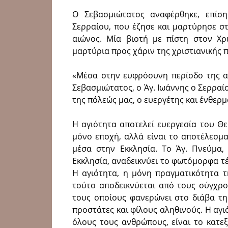
Ο Σεβασμιώτατος αναφέρθηκε, επίσ
Σερραίου, που έζησε και μαρτύρησε σ
αιώνος. Μία βιοτή με πίστη στον Χρι
μαρτύρια προς χάριν της χριστιανικής π
«Μέσα στην ευφρόσυνη περίοδο της α
Σεβασμιώτατος, ο Άγ. Ιωάννης ο Σερραί
της πόλεώς μας, ο ευεργέτης και ένθερ
Η αγιότητα αποτελεί ευεργεσία του Θε
μόνο εποχή, αλλά είναι το αποτέλεσμ
μέσα στην Εκκλησία. Το Άγ. Πνεύμα,
Εκκλησία, αναδεικνύει το φωτόμορφα τέκ
Η αγιότητα, η μόνη πραγματικότητα τ
τούτο αποδεικνύεται από τους σύγχρο
τους οποίους φανερώνει στο διάβα τη
προστάτες και φίλους αληθινούς. Η αγ
όλους τους ανθρώπους, είναι το κατε