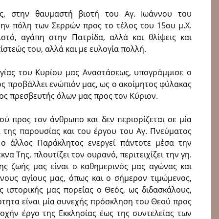
ης, στην θαυμαστή βιοτή του Αγ. Ιωάννου του
την πόλη των Σερρών προς το τέλος του 15ου μ.Χ.
στό, αγάπη στην Πατρίδα, αλλά και θλίψεις και
ίστεώς του, αλλά και με ευλογία πολλή.
γίας του Κυρίου μας Αναστάσεως, υπογράμμισε ο
ος προβάλλει ενώπιόν μας, ως ο ακοίμητος φύλακας
μος πρεσβευτής όλων μας προς τον Κύριον.
ού προς τον άνθρωπο και δεν περιορίζεται σε μία
α της παρουσίας και του έργου του Αγ. Πνεύματος
 ο άλλος Παράκλητος ενεργεί πάντοτε μέσα την
να Της, πλουτίζει τον ουρανό, περιτειχίζει την γη.
ης ζωής μας είναι ο καθημερινός μας αγώνας και
νους αγίους μας, όπως και ο σήμερον τιμώμενος,
ς ιστορικής μας πορείας ο Θεός, ως διδασκάλους,
ιότητα είναι μία συνεχής πρόσκληση του Θεού προς
ξοχήν έργο της Εκκλησίας έως της συντελείας των