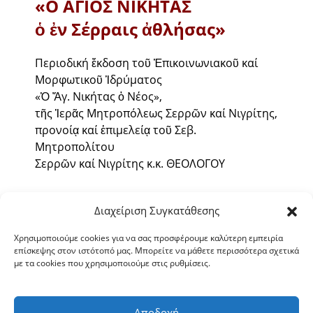
«Ο ΑΓΙΟΣ ΝΙΚΗΤΑΣ
ὁ ἐν Σέρραις ἀθλήσας»
Περιοδική ἔκδοση τοῦ Ἐπικοινωνιακοῦ καί
Μορφωτικοῦ Ἱδρύματος
«Ὁ Ἅγ. Νικήτας ὁ Νέος»,
τῆς Ἱερᾶς Μητροπόλεως Σερρῶν καί Νιγρίτης,
προνοίᾳ καί ἐπιμελείᾳ τοῦ Σεβ.
Μητροπολίτου
Σερρῶν καί Νιγρίτης κ.κ. ΘΕΟΛΟΓΟΥ
ΕΤΟΣ ΚΗ΄
Διαχείριση Συγκατάθεσης
ΤΕΥΧΟΣ 265
Χρησιμοποιούμε cookies για να σας προσφέρουμε καλύτερη εμπειρία
επίσκεψης στον ιστότοπό μας. Μπορείτε να μάθετε περισσότερα σχετικά
ΜΑΡΤΙΟΣ – ΑΠΡΙΛΙΟΣ 2016
με τα cookies που χρησιμοποιούμε στις ρυθμίσεις.
Διαβάστε περισσότερα »
Αποδοχή