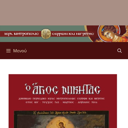
Μενού