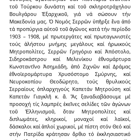
τοῦ Τούρκου δυνάστη καί τοῦ σκληροτράχηλου
Βουλγάρου Ἐξαρχικοῦ, γιά νά σώσουν τήν
Μακεδονία μας. Ὁ Νομός Σερρῶν ὑπῆρξε ἕνα ἀπό
τά προπύργια αὐτοῦ τοῦ ἀγῶνος κατά τήν περίοδο
1903 – 1908, μέ πρωτεργάτες καί πρωταγωνιστές
τούς ἀλήστου μνήμης μεγάλους καί ἡρωικούς
Μητροπολίτες, Σερρῶν Γρηγόριο καί Ἀπόστολο,
Σιδηροκάστρου καί Μελενίκου ἐθνομάρτυρα
Κωνσταντῖνο Ἀσημιάδη, ἀπό Ζιχνῶν καί Δράμας
ἐθνοϊερομάρτυρα Χρυσόστομο Σμύρνης, καί
Νευροκοπίου Θεοδώρητο, τούς θρυλικούς
Σερραίους ὀπλαρχηγούς Καπετάν Μητρούση καί
Καπετάν Γιαγκλῆ κ. ἄ. Ἄς ξαναδιαβάσουμε μέ
προσοχή τίς λαμπρές ἐκεῖνες σελίδες τῶν ἀγώνων
τοῦ Ἑλληνισμοῦ, ὅταν Μητροπολίτες καί
διπλωμάτες, κληρικοί, μοναχοί καί λαϊκοί,
δάσκαλοι καί ἁπλοί χωρικοί, μέ πίστη στόν Θεό καί
στήν Πατρίδα κράτησαν ὄρθιο τό ἐκκλησιαστικό