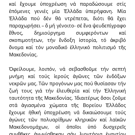
καί ἔχουμε ὑποχρέωση νά παραδώσουμε στίς
ἑπόμενες γενιές μία Ἑλλάδα ὑπερήφανη. Μία
Ἑλλάδα πού δέν θά ντρέπεται, διότι θά ἔχει
παραχωρήσει – ὅ μή γένοιτο- σέ ἕνα ψευδεπίγραφο
ἔθνος, δημιούργημα συμφερόντων καί
σκοπιμοτήτων, τήν ἔνδοξη ἱστορία, τό ἀκριβό
ὄνομα καί τόν μοναδικό ἑλληνικό πολιτισμό τῆς
Μακεδονίας.
Ὀφείλουμε, λοιπόν, νά σεβασθοῦμε τήν σεπτή
μνήμη καί τούς ἱερούς ἀγῶνες τῶν ἐνδόξων
νεκρῶν μας. Τῶν προγόνων μας πού θυσίασαν τήν
ζωή τους γιά τήν ἐλευθερία καί τήν Ἑλληνική
ταυτότητα τῆς Μακεδονίας. Ἰδιαιτέρως ὅσοι ζοῦμε
στά ἁγιασμένα χώματα τῆς Βορείου Ἑλλάδος
ἔχουμε ἠθική ὑποχρέωση νά δικαιώσουμε τούς
ἀγώνες τῶν πολυαρίθμων κληρικῶν καί λαϊκῶν
Μακεδονομάχων, οἱ ὁποῖοι ὑπό δυσχερεῖς
συνθῆκες ἀγωνίσθηκαν σάν λιοντάρια ἐναντίον