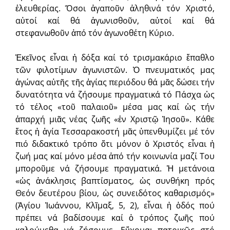
ἐλευθερίας. Ὅσοι ἀγαποῦν ἀληθινά τόν Χριστό,
αὐτοί καί θά ἀγωνισθοῦν, αὐτοί καί θά
στεφανωθοῦν ἀπό τόν ἀγωνοθέτη Κύριο.
Ἐκεῖνος εἶναι ἡ δόξα καί τό τρισμακάριο ἔπαθλο
τῶν φιλοτίμων ἀγωνιστῶν. Ὁ πνευματικός μας
ἀγώνας αὐτῆς τῆς ἁγίας περιόδου θά μᾶς δώσει τήν
δυνατότητα νά ζήσουμε πραγματικά τό Πάσχα ὡς
τό τέλος «τοῦ παλαιοῦ» μέσα μας καί ὡς τήν
ἀπαρχή μιᾶς νέας ζωῆς «ἐν Χριστῷ Ἰησοῦ». Κάθε
ἔτος ἡ ἁγία Τεσσαρακοστή μᾶς ὑπενθυμίζει μέ τόν
πιό διδακτικό τρόπο ὅτι μόνον ὁ Χριστός εἶναι ἡ
ζωή μας καί μόνο μέσα ἀπό τήν κοινωνία μαζί Του
μποροῦμε νά ζήσουμε πραγματικά. Ἡ μετάνοια
«ὡς ἀνάκλησις βαπτίσματος, ὡς συνθήκη πρός
Θεόν δευτέρου βίου, ὡς συνειδότος καθαρισμός»
(Ἁγίου Ἰωάννου, Κλῖμαξ, 5, 2), εἶναι ἡ ὁδός πού
πρέπει νά βαδίσουμε καί ὁ τρόπος ζωῆς πού
καλούμεθα νά ζήσουμε. Εὔχομαι πατρικῶς στό