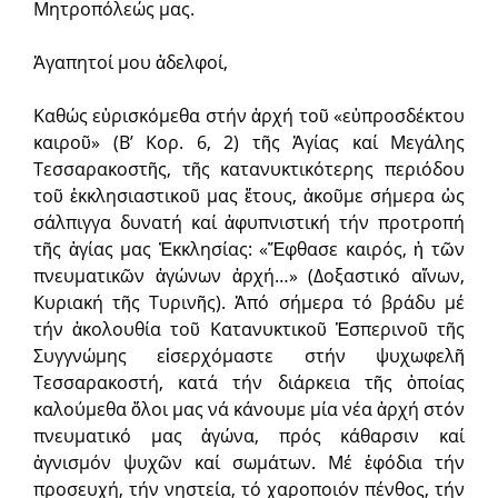
Μητροπόλεώς μας.
Ἀγαπητοί μου ἀδελφοί,
Καθώς εὑρισκόμεθα στήν ἀρχή τοῦ «εὐπροσδέκτου
καιροῦ» (Β’ Κορ. 6, 2) τῆς Ἁγίας καί Μεγάλης
Τεσσαρακοστῆς, τῆς κατανυκτικότερης περιόδου
τοῦ ἐκκλησιαστικοῦ μας ἔτους, ἀκοῦμε σήμερα ὡς
σάλπιγγα δυνατή καί ἀφυπνιστική τήν προτροπή
τῆς ἁγίας μας Ἐκκλησίας: «Ἔφθασε καιρός, ἡ τῶν
πνευματικῶν ἀγώνων ἀρχή…» (Δοξαστικό αἴνων,
Κυριακή τῆς Τυρινῆς). Ἀπό σήμερα τό βράδυ μέ
τήν ἀκολουθία τοῦ Κατανυκτικοῦ Ἑσπερινοῦ τῆς
Συγγνώμης εἰσερχόμαστε στήν ψυχωφελῆ
Τεσσαρακοστή, κατά τήν διάρκεια τῆς ὁποίας
καλούμεθα ὅλοι μας νά κάνουμε μία νέα ἀρχή στόν
πνευματικό μας ἀγώνα, πρός κάθαρσιν καί
ἁγνισμόν ψυχῶν καί σωμάτων. Μέ ἐφόδια τήν
προσευχή, τήν νηστεία, τό χαροποιόν πένθος, τήν