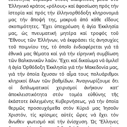
Ἑλληνικό κράτος «ρόλους» καί ἀφοσίωση πρός τήν
ἱστορία καί πρός τήν ἑλληνορθόδοξη κληρονομιά
μας τήν ἄποψή της, μακρυά ἀπό κάθε εἴδους
σκοπιμότητες. Ἔχει ὑποχρέωση ἡ ἁγία Ἐκκλησία
μας, ὡς πνευματική μητέρα καί τροφός τοῦ
Ἔθνους τῶν Ἑλλήνων, νά ἐκφράσει τίς ἀνησυχίες
τοῦ ποιμνίου της, τό ὁποῖο ἐνδιαφέρεται γιά τά
ἐθνικά μας θέματα καί γιά τήν εἰρηνική συμβίωση
τῶν Βαλκανικῶν λαῶν. Ἔχει καί δικαίωμα νά ὁμιλεῖ
ἡ ἁγία Ὀρθόδοξη Ἐκκλησία γιά τήν Μακεδονία μας,
γιά τήν ὁποία ἔχυσαν τό αἷμα τους πολυάριθμοι
κληρικοί ὅλων τῶν βαθμίδων. Ἀναγνωρίζουμε ὅτι
οἱ διπλωματικοί χειρισμοί ἀνήκουν κατ’
ἀποκλειστικότητα στόν τομέα εὐθύνης τῆς
ἑκάστοτε ἐκλεγμένης Κυβερνήσεως, γιά τήν ὁποία
θερμῶς προσευχόμεθα στόν Κύριό μας Ἰησοῦν
Χριστόν, τίς κρίσιμες αὐτές ὥρες νά ἔχει τόν
ἄνωθεν φωτισμό καί τήν ἐνίσχυση. Ὡς Ἕλληνες