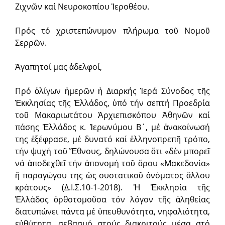
Ζιχνῶν καί Νευροκοπίου Ἱεροθέου.
Πρός τό χριστεπώνυμον πλήρωμα τοῦ Νομοῦ
Σερρῶν.
Ἀγαπητοί μας ἀδελφοί,
Πρό ὀλίγων ἡμερῶν ἡ Διαρκής Ἱερά Σύνοδος τῆς
Ἐκκλησίας τῆς Ἑλλάδος, ὑπό τήν σεπτή Προεδρία
τοῦ Μακαριωτάτου Ἀρχιεπισκόπου Ἀθηνῶν καί
πάσης Ἑλλάδος κ. Ἱερωνύμου Β΄, μέ ἀνακοίνωσή
της ἐξέφρασε, μέ δυνατό καί ἑλληνοπρεπῆ τρόπο,
τήν ψυχή τοῦ Ἔθνους, δηλώνουσα ὅτι «δέν μπορεῖ
νά ἀποδεχθεῖ τήν ἀπονομή τοῦ ὅρου «Μακεδονία»
ἤ παραγώγου της ὡς συστατικοῦ ὀνόματος ἄλλου
κράτους» (Δ.Ι.Σ.10-1-2018). Ἡ Ἐκκλησία τῆς
Ἑλλάδος ὀρθοτομοῦσα τόν λόγον τῆς ἀληθείας
διατυπώνει πάντα μέ ὑπευθυνότητα, νηφαλιότητα,
εὐθύτητα, σεβασμό στούς διακριτούς μέσα στό