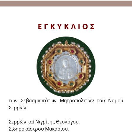
Ε Γ Κ Υ Κ Λ Ι Ο Σ
τῶν Σεβασμιωτάτων Μητροπολιτῶν τοῦ Νομοῦ
Σερρῶν:
Σερρῶν καί Νιγρίτης Θεολόγου,
Σιδηροκάστρου Μακαρίου,