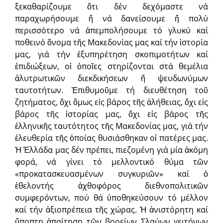
ξεκαθαρίζουμε ὅτι δέν δεχόμαστε νά
παραχωρήσουμε ἤ νά δανείσουμε ἤ πολύ
περισσότερο νά ἀπεμπολήσουμε τό γλυκύ καί
ποθεινό ὄνομα τῆς Μακεδονίας μας καί τήν ἱστορία
μας, γιά τήν ἐξυπηρέτηση σκοπιμοτήτων καί
ἐπιδιώξεων, οἱ ὁποῖες στηρίζονται στά θεμέλια
ἀλυτρωτικῶν διεκδικήσεων ἤ ψευδωνύμων
ταυτοτήτων. Ἐπιθυμοῦμε τή διευθέτηση τοῦ
ζητήματος, ὄχι ὅμως εἰς βάρος τῆς ἀλήθειας, ὄχι εἰς
βάρος τῆς ἱστορίας μας, ὄχι εἰς βάρος τῆς
ἑλληνικῆς ταυτότητος τῆς Μακεδονίας μας, γιά τήν
ἐλευθερία τῆς ὁποίας θυσιάσθηκαν οἱ πατέρες μας.
Ἡ Ἑλλάδα μας δέν πρέπει, πιεζομένη γιά μία ἀκόμη
φορά, νά γίνει τό μελλοντικό θύμα τῶν
«προκατασκευασμένων συγκυριῶν» καί ὁ
ἐθελοντής ἀχθοφόρος διεθνοπολιτικῶν
συμφερόντων, πού θά ὑποθηκεύσουν τό μέλλον
καί τήν ἀξιοπρέπεια τῆς χώρας. Ἡ ἀνιστόρητη καί
ὕποπτη ἀπαίτηση τῶν βορείων Σλαύων γειτόνων