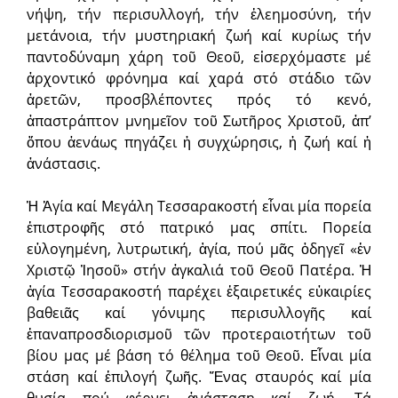
νήψη, τήν περισυλλογή, τήν ἐλεημοσύνη, τήν
μετάνοια, τήν μυστηριακή ζωή καί κυρίως τήν
παντοδύναμη χάρη τοῦ Θεοῦ, εἰσερχόμαστε μέ
ἀρχοντικό φρόνημα καί χαρά στό στάδιο τῶν
ἀρετῶν, προσβλέποντες πρός τό κενό,
ἀπαστράπτον μνημεῖον τοῦ Σωτῆρος Χριστοῦ, ἀπ’
ὅπου ἀενάως πηγάζει ἡ συγχώρησις, ἡ ζωή καί ἡ
ἀνάστασις.
Ἡ Ἁγία καί Μεγάλη Τεσσαρακοστή εἶναι μία πορεία
ἐπιστροφῆς στό πατρικό μας σπίτι. Πορεία
εὐλογημένη, λυτρωτική, ἁγία, πού μᾶς ὁδηγεῖ «ἐν
Χριστῷ Ἰησοῦ» στήν ἀγκαλιά τοῦ Θεοῦ Πατέρα. Ἡ
ἁγία Τεσσαρακοστή παρέχει ἐξαιρετικές εὐκαιρίες
βαθειᾶς καί γόνιμης περισυλλογῆς καί
ἐπαναπροσδιορισμοῦ τῶν προτεραιοτήτων τοῦ
βίου μας μέ βάση τό θέλημα τοῦ Θεοῦ. Εἶναι μία
στάση καί ἐπιλογή ζωῆς. Ἕνας σταυρός καί μία
θυσία πού φέρνει ἀνάσταση καί ζωή. Τά