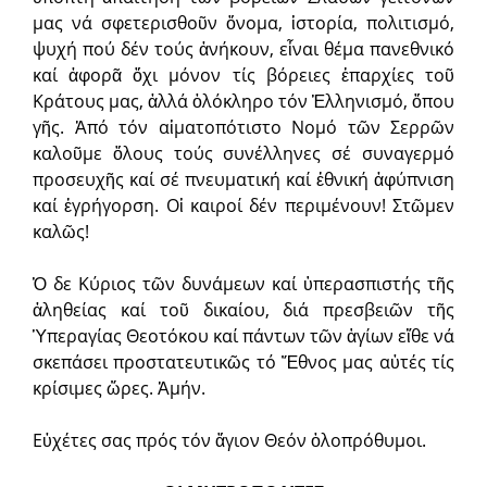
μας νά σφετερισθοῦν ὄνομα, ἱστορία, πολιτισμό,
ψυχή πού δέν τούς ἀνήκουν, εἶναι θέμα πανεθνικό
καί ἀφορᾶ ὄχι μόνον τίς βόρειες ἐπαρχίες τοῦ
Κράτους μας, ἀλλά ὁλόκληρο τόν Ἑλληνισμό, ὅπου
γῆς. Ἀπό τόν αἱματοπότιστο Νομό τῶν Σερρῶν
καλοῦμε ὅλους τούς συνέλληνες σέ συναγερμό
προσευχῆς καί σέ πνευματική καί ἐθνική ἀφύπνιση
καί ἐγρήγορση. Οἱ καιροί δέν περιμένουν! Στῶμεν
καλῶς!
Ὁ δε Κύριος τῶν δυνάμεων καί ὑπερασπιστής τῆς
ἀληθείας καί τοῦ δικαίου, διά πρεσβειῶν τῆς
Ὑπεραγίας Θεοτόκου καί πάντων τῶν ἁγίων εἴθε νά
σκεπάσει προστατευτικῶς τό Ἔθνος μας αὐτές τίς
κρίσιμες ὥρες. Ἀμήν.
Εὐχέτες σας πρός τόν ἅγιον Θεόν ὁλοπρόθυμοι.