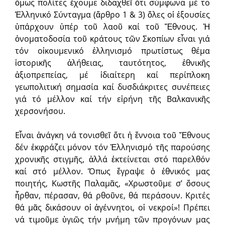
ὅμως πολίτες ἔχουμε διδαχθεῖ ὅτι σύμφωνα μέ το
Ἑλληνικό Σύνταγμα (ἄρθρο 1 & 3) ὅλες οἱ ἐξουσίες
ὑπάρχουν ὑπέρ τοῦ λαοῦ καί τοῦ Ἔθνους. Ἡ
ὀνοματοδοσία τοῦ κράτους τῶν Σκοπίων εἶναι γιά
τόν οἰκουμενικό ἑλληνισμό πρωτίστως θέμα
ἱστορικῆς ἀλήθειας, ταυτότητος, ἐθνικῆς
ἀξιοπρεπείας, μέ ἰδιαίτερη καί περίπλοκη
γεωπολιτική σημασία καί δυσδιάκριτες συνέπειες
γιά τό μέλλον καί τήν εἰρήνη τῆς Βαλκανικῆς
χερσονήσου.
Εἶναι ἀνάγκη νά τονισθεῖ ὅτι ἡ ἔννοια τοῦ Ἔθνους
δέν ἐκφράζει μόνον τόν Ἑλληνισμό τῆς παρούσης
χρονικῆς στιγμῆς, ἀλλά ἐκτείνεται στό παρελθόν
καί στό μέλλον. Ὅπως ἔγραψε ὁ ἐθνικός μας
ποιητής, Κωστῆς Παλαμᾶς, «Χρωστοῦμε σ’ ὅσους
ἦρθαν, πέρασαν, θά ρθοῦνε, θά περάσουν. Κριτές
θά μᾶς δικάσουν οἱ ἀγέννητοι, οἱ νεκροί»! Πρέπει
νά τιμοῦμε ὑγιῶς τήν μνήμη τῶν προγόνων μας