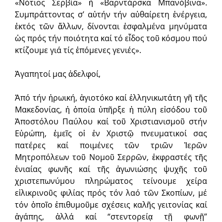
«Νότιος Σερβία» ἤ «Βαρντάρσκα Μπανόβινα».
Συμπράττοντας σ’ αὐτήν τήν αὐθαίρετη ἐνέργεια,
ἐκτός τῶν ἄλλων, δίνονται ἐσφαλμένα μηνύματα
ὡς πρός τήν ποιότητα καί τό εἶδος τοῦ κόσμου πού
κτίζουμε γιά τίς ἑπόμενες γενιές».
Ἀγαπητοί μας ἀδελφοί,
Ἀπό τήν ἡρωική, ἁγιοτόκο καί ἑλληνικωτάτη γῆ τῆς
Μακεδονίας, ἡ ὁποία ὑπῆρξε ἡ πύλη εἰσόδου τοῦ
Ἀποστόλου Παύλου καί τοῦ Χριστιανισμοῦ στήν
Εὐρώπη, ἐμεῖς οἱ ἐν Χριστῷ πνευματικοί σας
πατέρες καί ποιμένες τῶν τριῶν Ἱερῶν
Μητροπόλεων τοῦ Νομοῦ Σερρῶν, ἐκφραστές τῆς
ἑνιαίας φωνῆς καί τῆς ἀγωνιώσης ψυχῆς τοῦ
χριστεπωνύμου πληρώματος τείνουμε χείρα
εἰλικρινοῦς φιλίας πρός τόν λαό τῶν Σκοπίων, μέ
τόν ὁποῖο ἐπιθυμοῦμε σχέσεις καλῆς γειτονίας καί
ἀγάπης, ἀλλά καί “στεντορείᾳ τῇ φωνῇ”