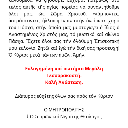
τέλος αὐτῆς τῆς ἁγίας πορείας νά συναντηθοῦμε
ὅλοι μας, ὡς Σῶμα Χριστοῦ, «λάμποντες,
ἀστράπτοντες, ἠλλοιωμένοι» στήν ἀνείπωτη χαρά
τοῦ Πάσχα, στήν ὁποία μᾶς μυσταγωγεῖ ὁ ἴδιος ὁ
Ἀναστημένος Χριστός μας, τό μυστικό καί αἰώνιο
Πάσχα. Ἔχετε ὅλοι σας τήν ὁλόθυμη Ἐπισκοπική
μου εὐλογία. Ζητῶ καί ἐγώ τήν δική σας προσευχή!
Ὁ Κύριος μετά πάντων ἡμῶν. Ἀμήν.
Εὐλογημένη καί σωτήρια Μεγάλη
Τεσσαρακοστή.
Καλή Ἀνάσταση.
Διάπυρος εὐχέτης ὅλων σας πρός τόν Κύριον
Ο ΜΗΤΡΟΠΟΛΙΤΗΣ
† Ὁ Σερρῶν καί Νιγρίτης Θεολόγος