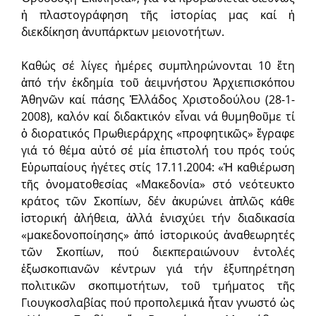
ἡ πλαστογράφηση τῆς ἱστορίας μας καί ἡ
διεκδίκηση ἀνυπάρκτων μειονοτήτων.
Καθώς σέ λίγες ἡμέρες συμπληρώνονται 10 ἔτη
ἀπό τήν ἐκδημία τοῦ ἀειμνήστου Ἀρχιεπισκόπου
Ἀθηνῶν καί πάσης Ἑλλάδος Χριστοδούλου (28-1-
2008), καλόν καί διδακτικόν εἶναι νά θυμηθοῦμε τί
ὁ διορατικός Πρωθιεράρχης «προφητικῶς» ἔγραφε
γιά τό θέμα αὐτό σέ μία ἐπιστολή του πρός τούς
Εὐρωπαίους ἡγέτες στίς 17.11.2004: «Ἡ καθιέρωση
τῆς ὀνοματοθεσίας «Μακεδονία» στό νεότευκτο
κράτος τῶν Σκοπίων, δέν ἀκυρώνει ἁπλῶς κάθε
ἱστορική ἀλήθεια, ἀλλά ἐνισχύει τήν διαδικασία
«μακεδονοποίησης» ἀπό ἱστορικούς ἀναθεωρητές
τῶν Σκοπίων, πού διεκπεραιώνουν ἐντολές
ἐξωσκοπιανῶν κέντρων γιά τήν ἐξυπηρέτηση
πολιτικῶν σκοπιμοτήτων, τοῦ τμήματος τῆς
Γιουγκοσλαβίας πού προπολεμικά ἦταν γνωστό ὡς