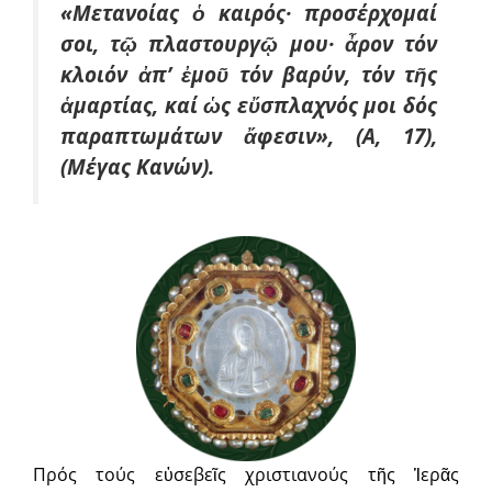
«Μετανοίας ὁ καιρός· προσέρχομαί
σοι, τῷ πλαστουργῷ μου· ἆρον τόν
κλοιόν ἀπ’ ἐμοῦ τόν βαρύν, τόν τῆς
ἁμαρτίας, καί ὡς εὔσπλαχνός μοι δός
παραπτωμάτων ἄφεσιν», (Α, 17),
(Μέγας Κανών).
Πρός τούς εὐσεβεῖς χριστιανούς τῆς Ἱερᾶς