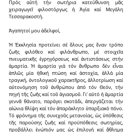
Πρός αὐτή τήν σωτήρια κατεύθυνση μᾶς
χειραγωγεῖ φιλοστόργως ἡ Ἁγία καί Μεγάλη
Τεσσαρακοστή.
Ἀγαπητοί μου ἀδελφοί,
Ἡ Ἐκκλησία προτείνει σέ ὅλους μας ἕναν τρόπο
ζωῆς φιλόθεο καί φιλάνθρωπο, μέ στοιχεῖα
πνευματικῆς ἐγρηγόρσεως καί ἀντιστάσεως στήν
ἁμαρτία. Ἡ ἁμαρτία γιά τόν ἄνθρωπο δέν εἶναι
ἁπλῶς μία ἠθική πτώση καί ἀστοχία, ἀλλά μία
τραγική, ὀντολογικοῦ χαρακτῆρος, ἀλλοτρίωση καί
αὐτονόμηση τοῦ ἀνθρώπου ἀπό τόν Θεόν, τήν
πηγή τῆς ζωῆς καί τοῦ ἁγιασμοῦ. Γι’ αὐτό ἡ ἁμαρτία
γεννᾶ θάνατο, παράγει σκοτάδι, ἀπεργάζεται τήν
αἰώνια θλίψη καί τόν ἀπαράκλητο ὑπαρξιακό πόνο.
Τό φρόνημα τῆς συνεχοῦς μετανοίας, ὡς ὑπόθεσις
τῆς παρούσης ζωῆς καί προϋπόθεσις σωτηρίας,
προβάλλει ἐνώπιόν μας ὡς ἐπιλογή καί ἄθλημα