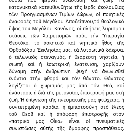
κατανυκτικά κατευθυνθήτω τῆς ἱερᾶς ἀκολουθίας
τῶν Προηγιασμένων Τιμίων Δώρων, οἱ ποιητικές
ἀναφορές τοῦ Μεγάλου Ἀποδείπνου,τό θεολογικό
ὕψος τοῦ Μεγάλου Κανόνος, οἱ πλήρεις λυρισμοῦ
στάσεις τῶν Χαιρετισμῶν πρός τήν Ὑπεραγία
Θεοτόκο, τό ἀσκητικό καί νηπτικό ἦθος τῆς
Ὀρθοδόξου Ἐκκλησίας μας, τά λυτρωτικά δάκρυα,
ὁ τελωνικός στεναγμός, ἡ θεάρεστη νηστεία, ἡ
σιωπή καί ἡ ἐσωτερική ἐνατένιση, χαρίζουν
δύναμη στήν ἀνθρώπινη ψυχή νά ἀγωνισθεῖ
ἐνάντια στήν φθορά καί τόν θάνατο. Θάνατος
λογίζεται ὁ χωρισμός μας ἀπό τόν Θεό, καί
ἀνάστασις ἡ διά τῆς μετανοίας ἐπιστροφή μας στή
ζωή. Ἡ ἐπίγνωση τῆς πνευματικῆς μας φτώχειας, ἡ
συντετριμένη καρδιά, ἡ ἐμπιστοσύνη στό ἔλεος
τοῦ Θεοῦ καί ἡ ἀπόφαση ἐπιστροφῆς στόν
«πατρικό μας Οἶκο» εἶναι οἱ πνευματικές
συνιστῶσες αὐτῆς τῆς ὄμορφης προσπάθειας.