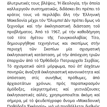
ἀλυτρωτικές τους βλέψεις. Ἡ ἰδεολογία, τήν ὁποία
καλλιεργοῦν συστηματικῶς, διδάσκει ὅτι πρέπει τό
κράτος τους νά περιλάβει ὅλη τήν Ἑλληνική
Μακεδονία μέχρι τόν Ὄλυμπο! Δέν πρέπει ὅμως νά
ξεχνοῦμε καί τήν ἐκκλησιαστική διάσταση τοῦ
προβλήματος. Ἀπό τό 1967, μέ τήν καθοδήγηση
τοῦ τότε ἡγέτου τῆς Γιουγκοσλαβίας Τίτο,
δημιουργήθηκε τεχνηέντως και σκοπίμως στήν
περιοχή τῶν Σκοπίων μία σχισματική
ἐκκλησιαστική κατάσταση, μέ τήν ἀπόσχιση τριῶν
ἐπαρχιῶν ἀπό τό Ὀρθόδοξο Πατριαρχεῖο Σερβίας.
Τό σχισματικό αὐτό μόρφωμα, πού ἐπ’ ἐσχάτων
πονηρῶς ἀναζητᾶ ἐκκλησιαστική κανονικότητα καί
ὑπόσταση στίς συνήθως πρόθυμες, ἀπό
ἀρχαιοτάτων χρόνων, πρός παραπικρασμόν
ὁμόδοξες, εὐεργετημένες καί γειτνιάζουσες
ἐκκλησιαστικές αὐλές, χρησιμοποιεῖται ἀκόμη καί
σήμερα, μέ τό ψευδεπίγραφο ὄνομα «Μακεδονική
Ὀρθόδοξη Ἐκκλησία», γιά νά προβάλλεται διεθνῶς