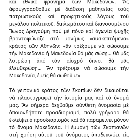
καί ἐθνικό φρόνημα τῶν Μακεδόνων. Ἄς
ἀφουγγρασθοῦμε μέ διάθεση μαθητείας τούς
πατριωτικούς καί προφητικούς λόγους τοῦ
μεγάλου πολιτικοῦ, διπλωμάτου καί διανοουμένου
Ἴωνος Δραγούμη πού μέ πόνο καί ἀγωνία ψυχῆς
βροντοφώναζε στό μονίμως «συσκεπτόμενο»
κράτος τῶν Ἀθηνῶν: «ἄν τρέξουμε νά σώσουμε
τήν Μακεδονία ἡ Μακεδονία θά μᾶς σώσῃ… θά μᾶς
λυτρώσῃ ἀπό τόν αἰσχρό ὕπνο, θά μᾶς
ἐλευθερώσῃ… Ἄν τρέξουμε νά σώσουμε τήν
Μακεδονία, ἐμεῖς θά σωθοῦμε».
Τό γειτονικό κράτος τῶν Σκοπίων δέν δικαιοῦται
νά πλαστογραφεῖ τήν ἱστορία μας καί τό ὄνομά
μας. Ἄν σήμερα δεχθοῦμε σύνθετη ὀνομασία μέ
ὁποιονδήποτε προσδιορισμό, πολύ γρήγορα θά
ἐκλείψει ὁ προσδιορισμός καί θά παραμείνει μόνον
τό ὄνομα Μακεδονία. Ἡ ἐμμονή τῶν Σκοπιανῶν
στή χρήση αὐτοῦ τοῦ ὀνόματος ἀποδεικνύει τίς