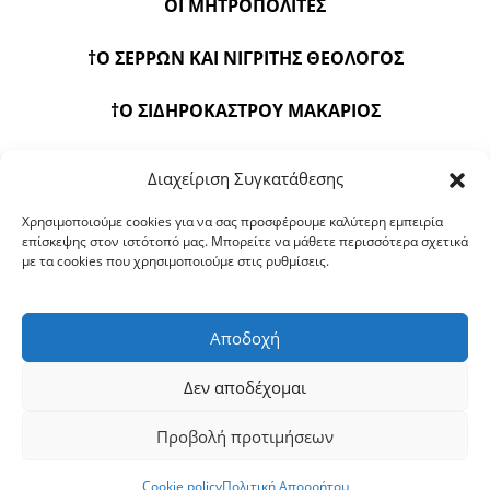
ΟΙ ΜΗΤΡΟΠΟΛΙΤΕΣ
†Ο ΣΕΡΡΩΝ ΚΑΙ ΝΙΓΡΙΤΗΣ ΘΕΟΛΟΓΟΣ
†Ο ΣΙΔΗΡΟΚΑΣΤΡΟΥ ΜΑΚΑΡΙΟΣ
†Ο ΖΙΧΝΩΝ ΚΑΙ ΝΕΥΡΟΚΟΠΙΟΥ ΙΕΡΟΘΕΟΣ
Διαχείριση Συγκατάθεσης
Χρησιμοποιούμε cookies για να σας προσφέρουμε καλύτερη εμπειρία
επίσκεψης στον ιστότοπό μας. Μπορείτε να μάθετε περισσότερα σχετικά
με τα cookies που χρησιμοποιούμε στις ρυθμίσεις.
←
Προηγούμενο
1
…
55
56
57
…
66
Αποδοχή
Επόμενο
→
Δεν αποδέχομαι
Προβολή προτιμήσεων
Copyright © 2026 ΙΕΡΑ ΜΗΤΡΟΠΟΛΙΣ ΣΕΡΡΩΝ ΚΑΙ ΝΙΓΡΙΤΗΣ
|
Πολιτική Απορρήτου
|
Πολιτική Cookies
Cookie policy
Πολιτική Απορρήτου