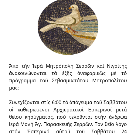
Ἀπό τήν Ἱερά Μητρόπολη Σερρῶν καί Νιγρίτης
ἀνακοινώνονται τά ἑξῆς ἀναφορικῶς μέ τό
πρόγραμμα τοῦ Σεβασμιωτάτου Μητροπολίτου
μας:
Συνεχίζονται στίς 6:00 τό ἀπόγευμα τοῦ Σαββάτου
οἱ καθιερωμένοι Ἀρχιερατικοί Ἑσπερινοί μετά
θείου κηρύγματος, πού τελοῦνται στήν ἀνδρώα
ἱερά Μονή Ἁγ. Παρασκευῆς Σερρῶν. Τόν θεῖο λόγο
στόν Ἑσπερινό αὐτοῦ τοῦ Σαββάτου 24