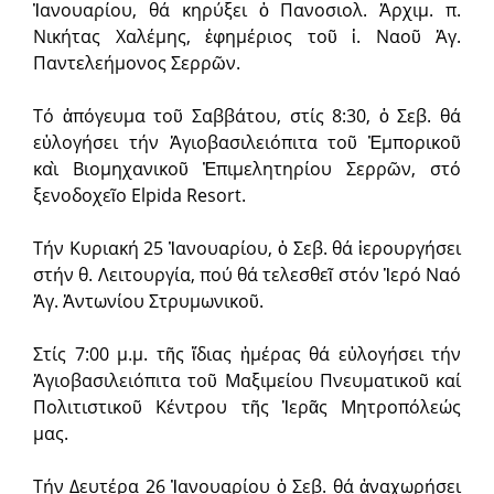
Ἰανουαρίου, θά κηρύξει ὁ Πανοσιολ. Ἀρχιμ. π.
Νικήτας Χαλέμης, ἐφημέριος τοῦ ἱ. Ναοῦ Ἁγ.
Παντελεήμονος Σερρῶν.
Τό ἀπόγευμα τοῦ Σαββάτου, στίς 8:30, ὁ Σεβ. θά
εὐλογήσει τήν Ἁ­γι­ο­βα­σι­λει­ό­πι­τα τοῦ Ἐμ­πο­ρι­κοῦ
καὶ Βι­ο­μη­χα­νι­κοῦ Ἐ­πι­με­λη­τη­ρί­ου Σερρῶν, στό
ξενοδοχεῖο Elpida Resort.
Τήν Κυριακή 25 Ἰανουαρίου, ὁ Σεβ. θά ἱερουργήσει
στήν θ. Λειτουργία, πού θά τελεσθεῖ στόν Ἱερό Ναό
Ἁγ. Ἀντωνίου Στρυμωνικοῦ.
Στίς 7:00 μ.μ. τῆς ἴδιας ἡμέρας θά εὐλογήσει τήν
Ἁγιοβασιλειόπιτα τοῦ Μαξιμείου Πνευματικοῦ καί
Πολιτιστικοῦ Κέντρου τῆς Ἱερᾶς Μητροπόλεώς
μας.
Τήν Δευτέρα 26 Ἰανουαρίου ὁ Σεβ. θά ἀναχωρήσει