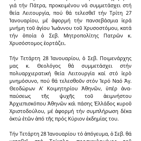
γιά τήν Πάτρα, προκειμένου νά συμμετάσχει στή
θεία Λειτουργία, πού θά τε­λεσθεῖ τήν Τρίτη 27
Ἰανουαρίου, μέ ἀφορμή τήν πανσεβάσμια ἱερά
μνήμη τοῦ ἁγίου Ἰωάννου τοῦ Χρυσοστόμου, κατά
τήν ὁποία ὁ Σεβ. Μητροπολίτης Πατρῶν κ.
Χρυσόστομος ἑορτάζει.
Τήν Τετάρτη 28 Ἰανουαρίου, ὁ Σεβ. Ποιμενάρχης
μας κ. Θεολόγος θά συμμετάσχει στήν
πολυαρχιερατική θεία Λειτουργία καί στό ἱ­ε­ρὸ
μνη­μόσυ­νο, πού θά τε­λε­σθοῦν στόν Ἱερό Ναό Ἁ­γ.
Θε­ο­δώ­ρων Α’ Κοι­μη­τη­ρί­ου Ἀ­θη­νῶν, ὑπέρ ἀνα­
παύσεως τῆς ψυχῆς τοῦ ἀειμνήστου
Ἀρχιεπισκόπου Ἀθηνῶν καὶ πά­σης Ἑλ­λά­δος κυροῦ
Χριστοδούλου, μέ ἀφορμή τήν συμπλήρωση δέκα
ὀκτώ ἐτῶν ἀπό τῆς πρός Κύριον ἐκδη­μίας του.
Τήν Τετάρτη 28 Ἰανουαρίου τό ἀπόγευμα, ὁ Σεβ. θά