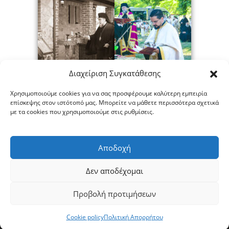
Διαχείριση Συγκατάθεσης
Χρησιμοποιούμε cookies για να σας προσφέρουμε καλύτερη εμπειρία
επίσκεψης στον ιστότοπό μας. Μπορείτε να μάθετε περισσότερα σχετικά
με τα cookies που χρησιμοποιούμε στις ρυθμίσεις.
Αποδοχή
Δεν αποδέχομαι
Προβολή προτιμήσεων
Copyright © 2026 ΙΕΡΑ ΜΗΤΡΟΠΟΛΙΣ ΣΕΡΡΩΝ ΚΑΙ ΝΙΓΡΙΤΗΣ
|
Πολιτική Απορρήτου
|
Πολιτική Cookies
Cookie policy
Πολιτική Απορρήτου