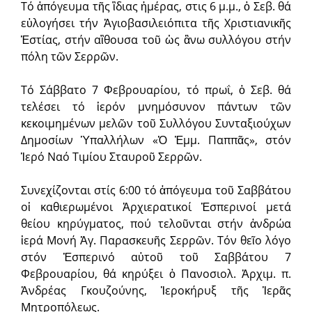
Τό ἀπόγευμα τῆς ἲδιας ἡμέρας, στις 6 μ.μ., ὁ Σεβ. θά
εὐλογήσει τήν Ἁ­γι­ο­βα­σι­λει­ό­πι­τα τῆς Χριστιανικῆς
Ἑστίας, στήν αἲθουσα τοῦ ὡς ἂνω συλλόγου στήν
πόλη τῶν Σερρῶν.
Τό Σάββατο 7 Φεβρουαρίου, τό πρωΐ, ὁ Σεβ. θά
τελέσει τό ἱερόν μνημόσυνον πάντων τῶν
κεκοιμημένων μελῶν τοῦ Συλλόγου Συνταξιούχων
Δημοσίων Ὑπαλλήλων «Ὁ Ἐμμ. Παππᾶς», στόν
Ἱερό Ναό Τιμίου Σταυροῦ Σερρῶν.
Συνεχίζονται στίς 6:00 τό ἀπόγευμα τοῦ Σαββάτου
οἱ καθιερωμένοι Ἀρχιερατικοί Ἑσπερινοί μετά
θείου κηρύγματος, πού τελοῦνται στήν ἀνδρώα
ἱερά Μονή Ἁγ. Παρασκευῆς Σερρῶν. Τόν θεῖο λόγο
στόν Ἑσπερινό αὐτοῦ τοῦ Σαββάτου 7
Φεβρουαρίου, θά κηρύξει ὁ Πανοσιολ. Ἀρχιμ. π.
Ἀνδρέας Γκουζούνης, Ἱεροκήρυξ τῆς Ἱερᾶς
Μητροπόλεως.