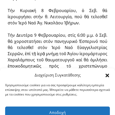
Τήν Κυριακή 8 Φεβρουαρίου, ὁ Σεβ. θά
ἱερουργήσει στήν θ. Λειτουργία, πού θά τελεσθεῖ
στόν Ἱερό Ναό Ἁγ. Νικολάου Ἰβήρων.
Τήν Δευτέρα 9 Φεβρουαρίου, στίς 6:00 μ.μ. ὁ Σεβ.
θά χοροστατήσει στόν πανηγυρικό Ἑσπερινό πού
θά τελεσθεῖ στόν Ἱερό Ναό Εὐαγγελιστρίας
Σερρῶν, ἐπί τῇ ἱερᾷ μνήμῃ τοῦ Ἁγίου ἱερομάρτυρος
Χαραλάμπους τοῦ θαυματουργοῦ καί θά ὁμιλήσει
ἐποικοδομητικῶς πρός τό χριστεπώνυμο
πλήρωμα.
Διαχείριση Συγκατάθεσης
Τήν Τρίτη 10 Φεβρουαρίου, ὁ Σεβ. θά ἱερουργήσει
Χρησιμοποιούμε cookies για να σας προσφέρουμε καλύτερη εμπειρία
επίσκεψης στον ιστότοπό μας. Μπορείτε να μάθετε περισσότερα σχετικά
στήν θ. Λειτουργία, πού θά τελεσθεῖ στόν Ἱερό Ναό
με τα cookies που χρησιμοποιούμε στις ρυθμίσεις.
Ἁγ. Παντελεήμονος Σερρῶν, ἐπί τῇ ἱερᾷ μνήμῃ τοῦ
Ἁγίου ἱερομάρτυρος Χαραλάμπους τοῦ
θαυματουργοῦ.
Αποδοχή