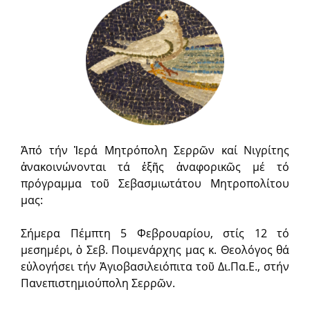
Ἀπό τήν Ἱερά Μητρόπολη Σερρῶν καί Νιγρίτης
ἀνακοινώνονται τά ἑξῆς ἀναφορικῶς μέ τό
πρόγραμμα τοῦ Σεβασμιωτάτου Μητροπολίτου
μας:
Σήμερα Πέμπτη 5 Φεβρουαρίου, στίς 12 τό
μεσημέρι, ὁ Σεβ. Ποιμενάρχης μας κ. Θεολόγος θά
εὐλογήσει τήν Ἁ­γι­ο­βα­σι­λει­ό­πι­τα τοῦ Δι.Πα.Ε., στήν
Πανεπιστημιούπολη Σερρῶν.