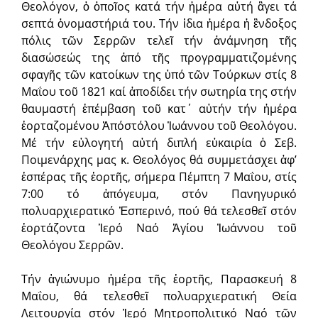
Θεολόγον, ὁ ὁποῖος κατά τήν ἡμέρα αὐτή ἂγει τά
σεπτά ὀνομαστήριά του. Τήν ἱδια ἡμέρα ἡ ἒνδοξος
πόλις τῶν Σερρῶν τελεῖ τήν ἀνάμνηση τῆς
διασώσεώς της ἀπό τῆς προγραμματιζομένης
σφαγῆς τῶν κατοίκων της ὑπό τῶν Τούρκων στίς 8
Μαΐου τοῦ 1821 καί ἀποδίδει τήν σωτηρία της στήν
θαυμαστή ἐπέμβαση τοῦ κατ΄ αὐτήν τήν ἡμέρα
ἑορταζομένου Ἀπόστόλου Ἰωάννου τοῦ Θεολόγου.
Μέ τήν εὐλογητή αὐτή διπλή εὐκαιρία ὁ Σεβ.
Ποιμενάρχης μας κ. Θεολόγος θά συμμετάσχει ἀφ’
ἑσπέρας τῆς ἑορτῆς, σήμερα Πέμπτη 7 Μαΐου, στίς
7:00 τό ἀπόγευμα, στόν Πανηγυρικό
πολυαρχιερατικό Ἑσπερινό, πού θά τελεσθεῖ στόν
ἑορτάζοντα Ἱερό Ναό Ἁγίου Ἰωάννου τοῦ
Θεολόγου Σερρῶν.
Τήν ἁγιώνυμο ἡμέρα τῆς ἑορτῆς, Παρασκευή 8
Μαΐου, θά τελεσθεῖ πολυαρχιερατική Θεία
Λειτουργία στόν Ἱερό Μητροπολιτικό Ναό τῶν