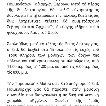
Παμμεγίστων Ταξιαρχῶν Σερρῶν. Μετά τό πέρας
τῆς Θ. Λειτουργίας θά ψαλεῖ εὐχαριστήριος
Δοξολογία ἐπί τῇ διασώσει τῆς πόλεως. Κατά τίς ὡς
ἂνω λατρευτικές τελετές θά συμμετάσχουν
Σεβασμιώτατοι Ἀρχιερεῖς, ὁ εὐαγής κλῆρος καί ὁ
φιλόχριστος λαός τοῦ Θεοῦ.
Ἀκολούθως, μετά τό τέλος τῆς Θείας Λειτουργίας,
ὁ Σεβ. θά δεχθεῖ στό Ἐπισκοπεῖο τίς εὐχές τοῦ
Ἱεροῦ Κλήρου, τῶν μοναχῶν, τῶν ἀρχῶν τῆς
πόλεως καί τοῦ χριστεπωνύμου πληρώματος, ἀπό
11:00 π.μ. ἕως τή 1:00 μ.μ. καί ἀπό τίς 6:00 μ.μ. ἕως
τίς 8:00 μ.μ.
Τήν Παρασκευή 8 Μαΐου στίς 8 τό ἀπόγευμα, ὁ Σεβ.
Ποιμενάρχης μας θά παραστεῖ στήν μουσική
συναυλία πού διοργανώνει ἡ παιδική καί νεανική
χορωδία «Ἀγγέλων Φωνές» τῆς Ἰερᾶς