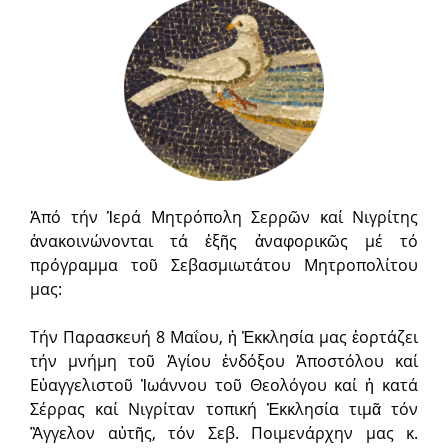
Ἀπό τήν Ἱερά Μητρόπολη Σερρῶν καί Νιγρίτης
ἀνακοινώνονται τά ἑξῆς ἀναφορικῶς μέ τό
πρόγραμμα τοῦ Σεβασμιωτάτου Μητροπολίτου
μας:
Τήν Παρασκευή 8 Μαΐου, ἡ Ἐκκλησία μας ἑορτάζει
τήν μνήμη τοῦ Ἁγίου ἐνδόξου Ἀποστόλου καί
Εὐαγγελιστοῦ Ἰωάννου τοῦ Θεολόγου καί ἡ κατά
Σέρρας καί Νιγρίταν τοπική Ἐκκλησία τιμᾶ τόν
Ἂγγελον αὐτῆς, τόν Σεβ. Ποιμενάρχην μας κ.