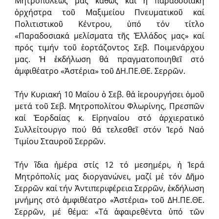
Μητροπόλεώς μας καθώς καί ἡ παραδοσιακή
ὀρχήστρα τοῦ Μαξιμείου Πνευματικοῦ καί
Πολιτιστικοῦ Κέντρου, ὑπό τόν τίτλο
«Παραδοσιακά μελίσματα τῆς Ἑλλάδος μας» καί
πρός τιμήν τοῦ ἑορτάζοντος Σεβ. Ποιμενάρχου
μας. Ἡ ἐκδήλωση θά πραγματοποιηθεῖ στό
ἀμφιθέατρο «Ἀστέρια» τοῦ ΔΗ.ΠΕ.ΘΕ. Σερρῶν.
Τήν Κυριακή 10 Μαΐου ὁ Σεβ. θά ἱερουργήσει ὁμοῦ
μετά τοῦ Σεβ. Μητροπολίτου Φλωρίνης, Πρεσπῶν
καί Ἐορδαίας κ. Εἰρηναίου στό ἀρχιερατικό
Συλλείτουργο πού θά τελεσθεῖ στόν Ἱερό Ναό
Τιμίου Σταυροῦ Σερρῶν.
Τήν ἲδια ἡμέρα στίς 12 τό μεσημέρι, ἡ Ἱερά
Μητρόπολίς μας διοργανώνει, μαζί μέ τόν Δῆμο
Σερρῶν καί τήν Ἀντιπεριφέρεια Σερρῶν, ἐκδήλωση
μνήμης στό ἀμφιθέατρο «Ἀστέρια» τοῦ ΔΗ.ΠΕ.ΘΕ.
Σερρῶν, μέ θέμα: «Τά ἀφαιρεθέντα ὑπό τῶν