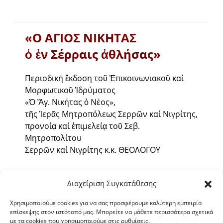
«Ο ΑΓΙΟΣ ΝΙΚΗΤΑΣ
ὁ ἐν Σέρραις ἀθλήσας»
Περιοδική ἔκδοση τοῦ Ἐπικοινωνιακοῦ καί
Μορφωτικοῦ Ἱδρύματος
«Ὁ Ἅγ. Νικήτας ὁ Νέος»,
τῆς Ἱερᾶς Μητροπόλεως Σερρῶν καί Νιγρίτης,
προνοίᾳ καί ἐπιμελείᾳ τοῦ Σεβ.
Μητροπολίτου
Σερρῶν καί Νιγρίτης κ.κ. ΘΕΟΛΟΓΟΥ
ΕΤΟΣ ΛΣΤ΄
Διαχείριση Συγκατάθεσης
ΤΕΥΧΟΣ 296
Χρησιμοποιούμε cookies για να σας προσφέρουμε καλύτερη εμπειρία
επίσκεψης στον ιστότοπό μας. Μπορείτε να μάθετε περισσότερα σχετικά
ΣΕΠΤΕΜΒΡΙΟΣ – ΔΕΚΕΜΒΡΙΟΣ 2025
με τα cookies που χρησιμοποιούμε στις ρυθμίσεις.