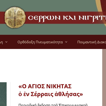
λη
Ορθόδοξη Πνευματικότητα
Ποιμαντική Διακ
«Ο ΑΓΙΟΣ ΝΙΚΗΤΑΣ
ὁ ἐν Σέρραις ἀθλήσας»
Περιοδική ἔκδοση τοῦ Ἐπικοινωνιακοῦ