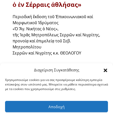
ὁ ἐν Σέρραις ἀθλήσας»
Περιοδική ἔκδοση τοῦ Ἐπικοινωνιακοῦ καί
Μορφωτικοῦ Ἱδρύματος
«Ὁ Ἅγ. Νικήτας ὁ Νέος»,
τῆς Ἱερᾶς Μητροπόλεως Σερρῶν καί Νιγρίτης,
προνοίᾳ καί ἐπιμελείᾳ τοῦ Σεβ.
Μητροπολίτου
Σερρῶν καί Νιγρίτης κ.κ. ΘΕΟΛΟΓΟΥ
ΕΤΟΣ ΛΓ΄
Διαχείριση Συγκατάθεσης
ΤΕΥΧΟΣ 285
Χρησιμοποιούμε cookies για να σας προσφέρουμε καλύτερη εμπειρία
επίσκεψης στον ιστότοπό μας. Μπορείτε να μάθετε περισσότερα σχετικά
ΣΕΠΤΕΜΒΡΙΟΣ – ΔΕΚΕΜΒΡΙΟΣ 2021
με τα cookies που χρησιμοποιούμε στις ρυθμίσεις.
Διαβάστε περισσότερα »
Αποδοχή