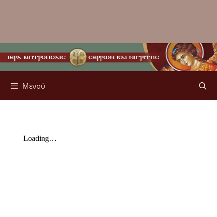
Μενού