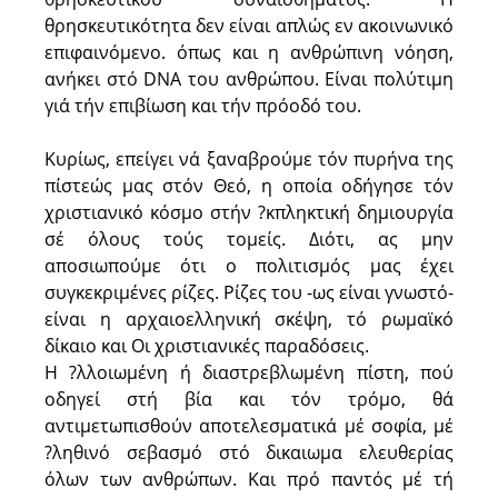
θρησκευτικότητα δεν είναι απλώς εν ακοινωνικό
επιφαινόμενο. όπως και η ανθρώπινη νόηση,
ανήκει στό DNA του ανθρώπου. Είναι πολύτιμη
γιά τήν επιβίωση και τήν πρόοδό του.
Κυρίως, επείγει νά ξαναβρούμε τόν πυρήνα της
πίστεώς μας στόν Θεό, η οποία οδήγησε τόν
χριστιανικό κόσμο στήν ?κπληκτική δημιουργία
σέ όλους τούς τομείς. Διότι, ας μην
αποσιωπούμε ότι ο πολιτισμός μας έχει
συγκεκριμένες ρίζες. Ρίζες του -ως είναι γνωστό-
είναι η αρχαιοελληνική σκέψη, τό ρωμαϊκό
δίκαιο και Οι χριστιανικές παραδόσεις.
Η ?λλοιωμένη ή διαστρεβλωμένη πίστη, πού
οδηγεί στή βία και τόν τρόμο, θά
αντιμετωπισθούν αποτελεσματικά μέ σοφία, μέ
?ληθινό σεβασμό στό δικαιωμα ελευθερίας
όλων των ανθρώπων. Και πρό παντός μέ τή