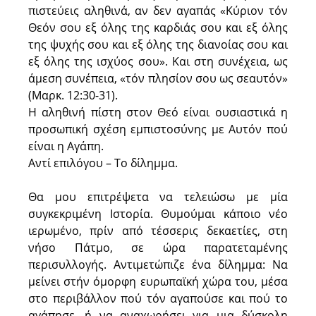
πιστεύεις αληθινά, αν δεν αγαπάς «Κύριον τόν
Θεόν σου εξ όλης της καρδιάς σου και εξ όλης
της ψυχής σου και εξ όλης της διανοίας σου και
εξ όλης της ισχύος σου». Και στη συνέχεια, ως
άμεση συνέπεια, «τόν πλησίον σου ως σεαυτόν»
(Μαρκ. 12:30-31).
Η αληθινή πίστη στον Θεό είναι ουσιαστικά η
προσωπική σχέση εμπιστοσύνης με Αυτόν πού
είναι η Αγάπη.
Αντί επιλόγου – Το δίλημμα.
Θα μου επιτρέψετα να τελειώσω με μία
συγκεκριμένη Ιστορία. Θυμούμαι κάποιο νέο
ιερωμένο, πρίν από τέσσερις δεκαετίες, στη
νήσο Πάτμο, σε ώρα παρατεταμένης
περισυλλογής. Αντιμετώπιζε ένα δίλημμα: Να
μείνει στήν όμορφη ευρωπαϊκή χώρα του, μέσα
στο περιβάλλον πού τόν αγαπούσε και πού το
αγάπησε, ή να αναχωρήσει για μια δύσκολη