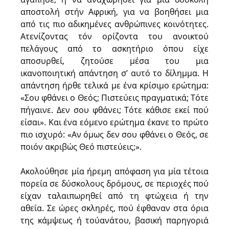
αποστολή στήν Αφρική, για να βοηθήσει μια
από τις πιο αδικημένες ανθρώπινες κοινότητες.
Ατενίζοντας τόν ορίζοντα του ανοικτού
πελάγους από το ασκητήριο όπου είχε
αποσυρθεί, ζητούσε μέσα του μια
ικανοποιητική απάντηση σ’ αυτό το δίλημμα. Η
απάντηση ήρθε τελικά με ένα κρίσιμο ερώτημα:
«Σου φθάνει ο Θεός; Πιστεύεις πραγματικά; Τότε
πήγαινε. Δεν σου φθάνει; Τότε κάθισε εκεί πού
είσαι». Και ένα εόμενο ερώτημα έκανε το πρώτο
πιο ισχυρό: «Αν όμως δεν σου φθάνει ο Θεός, σε
ποιόν ακριβώς Θεό πιστεύεις;».
Ακολούθησε μία ήρεμη απόφαση για μία τέτοια
πορεία σε δύσκολους δρόμους, σε περιοχές πού
είχαν ταλαιπωρηθεί από τη φτώχεια ή την
αθεΐα. Σε ώρες σκληρές, πού έφθαναν στα όρια
της κάμψεως ή τούανάτου, βασική παρηγοριά