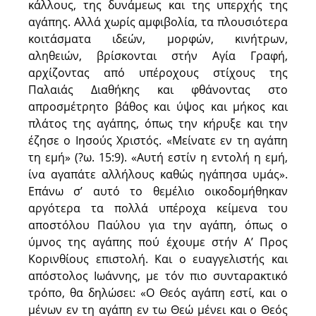
κάλλους, της δυνάμεως και της υπερχής της
αγάπης. Αλλά χωρίς αμφιβολία, τα πλουσιότερα
κοιτάσματα ιδεών, μορφών, κινήτρων,
αληθειών, βρίσκονται στήν Αγία Γραφή,
αρχίζοντας από υπέροχους στίχους της
Παλαιάς Διαθήκης και φθάνοντας στο
απροσμέτρητο βάθος και ύψος και μήκος και
πλάτος της αγάπης, όπως την κήρυξε και την
έζησε ο Ιησούς Χριστός. «Μείνατε εν τη αγάπη
τη εμή» (?ω. 15:9). «Αυτή εστίν η εντολή η εμή,
ίνα αγαπάτε αλλήλους καθώς ηγάπησα υμάς».
Επάνω σ’ αυτό το θεμέλιο οικοδομήθηκαν
αργότερα τα πολλά υπέροχα κείμενα του
αποστόλου Παύλου για την αγάπη, όπως ο
ύμνος της αγάπης πού έχουμε στήν Α’ Προς
Κορινθίους επιστολή. Και ο ευαγγελιστής και
απόστολος Ιωάννης, με τόν πιο συνταρακτικό
τρόπο, θα δηλώσει: «Ο Θεός αγάπη εστί, και ο
μένων εν τη αγάπη εν τω Θεώ μένει και ο Θεός