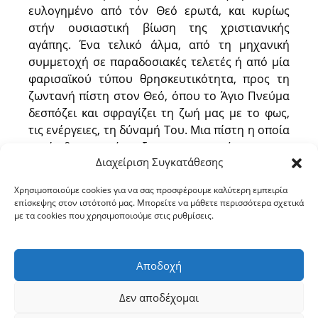
ευλογημένο από τόν Θεό ερωτά, και κυρίως
στήν ουσιαστική βίωση της χριστιανικής
αγάπης. Ένα τελικό άλμα, από τη μηχανική
συμμετοχή σε παραδοσιακές τελετές ή από μία
φαρισαϊκού τύπου θρησκευτικότητα, προς τη
ζωντανή πίστη στον Θεό, όπου το Άγιο Πνεύμα
δεσπόζει και σφραγίζει τη ζωή μας με το φως,
τις ενέργειες, τη δύναμή Του. Μια πίστη η οποία
ανοίγεθι την ύπαρξη μας στο άπειρο, με
Διαχείριση Συγκατάθεσης
συντροφιά την παρουσία Αυτού πού είναι
Αγάπη.
Χρησιμοποιούμε cookies για να σας προσφέρουμε καλύτερη εμπειρία
επίσκεψης στον ιστότοπό μας. Μπορείτε να μάθετε περισσότερα σχετικά
Σάς το εύχομαι με όλη μου την καρδιά.
με τα cookies που χρησιμοποιούμε στις ρυθμίσεις.
Αρχιεπίσκοπος Τιράνων και πάσης Αλβανίας
Αποδοχή
† Αναστάσιος
Δεν αποδέχομαι