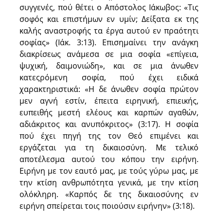
συγγενές, πού θέτει ο Απόστολος Ιάκωβος: «Τις
σοφός και επιστήμων εν υμίν; Δείξατα εκ της
καλής αναστροφής τα έργα αυτού εν πραότητι
σοφίας» (Ιάκ. 3:13). Επισημαίνει την ανάγκη
διακρίσεως ανάμεσα σε μια σοφία «επίγεια,
ψυχική, δαιμονιώδη», και σε μια άνωθεν
κατεςρόμενη σοφία, πού έχει ειδικά
χαρακτηριστικά: «Η δε άνωθεν σοφία πρώτον
μεν αγνή εστίν, έπειτα ειρηνική, επιεικής,
ευπειθής μεστή ελέους και καρπών αγαθών,
αδιάκριτος και ανυπόκριτος» (3:17). Η σοφία
πού έχει πηγή της τον Θεό επιμένει και
εργάζεται για τη δικαιοσύνη. Με τελικό
αποτέλεσμα αυτού του κόπου την ειρήνη.
Ειρήνη με τον εαυτό μας, με τούς γύρω μας, με
την κτίση ανθρωπότητα γενικά, με την κτίση
ολόκληρη. «Καρπός δε της δικαιοσύνης εν
ειρήνη σπείρεται τοις ποιούσιν ειρήνην» (3:18).