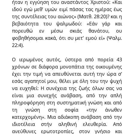
ήταν η εγγύηση του αναστάντος Χριστού: «Και
ιδού εγώ μεθ’ υμών ειμί πάσας τας ημέρας έως
της συντέλειας του αιώνος» (Ματθ. 28:20)? και η
βεβαιότητα του ψαλμωδού: «Εάν γάρ και
πορευθώ εν μέσω σκιάς θανάτου, ου
φοβηθήσομαι κακά, ότι συ μετ’ εμού εί» (Ψαλμ.
22:4).
Ο ιερωμένος αυτός, ύστερα από πορεία 43
χρόνων σε διάφορα μονοπάτια της οικουμένης
έχει την τιμή να απευθύνεται αυτή την ώρα σ’
εσάς αγαπητοί μου, θέλει με όλη του την ψυχή
να ευχηθεί: Η συνέχεια της ζωής όλων σας να
είναι μια συνεχής ανάβαση, από την απλή
πληροφόρηση στη συστηματική γνώση και από
τη γνώση στη σοφία «την άνωθεν
κατερχομένη». Μια αδιάκοπη ανάβαση από την
ιδιοτέλεια στήν αληθινή ελευθερία. Από
ανεύθυνες ερωτοτροπίες, στον γνήσιο και