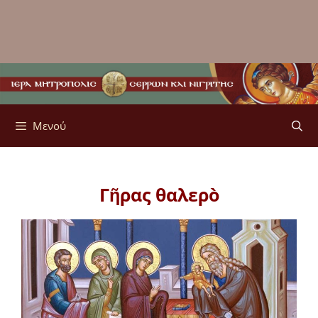
Μενού
Γῆρας θαλερὸ