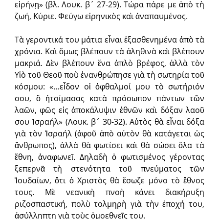
εἰρήνῃ» (βλ. Λουκ. β´ 27-29). Τώρα πάρε με ἀπὸ τὴ
ζωή, Κύριε. Φεύγω εἰρηνικὸς καὶ ἀναπαυμένος.
Τὰ γεροντικά του μάτια εἶναι ἐξασθενημένα ἀπὸ τὰ
χρόνια. Καὶ ὅμως βλέπουν τὰ ἀληθινὰ καὶ βλέπουν
μακριά. Δὲν βλέπουν ἕνα ἁπλὸ βρέφος, ἀλλὰ τὸν
Υἱὸ τοῦ Θεοῦ ποὺ ἐνανθρώπησε γιὰ τὴ σωτηρία τοῦ
κόσμου: «…εἶδον οἱ ὀφθαλμοί μου τὸ σωτήριόν
σου, ὃ ἡτοίμασας κατὰ πρόσωπον πάντων τῶν
λαῶν, φῶς εἰς ἀποκάλυψιν ἐθνῶν καὶ δόξαν λαοῦ
σου Ἰσραήλ» (Λουκ. β´ 30-32). Αὐτὸς θὰ εἶναι δόξα
γιὰ τὸν Ἰσραήλ (ἀφοῦ ἀπὸ αὐτὸν θὰ κατάγεται ὡς
ἄνθρωπος), ἀλλὰ θὰ φωτίσει καὶ θὰ σώσει ὅλα τὰ
ἔθνη, ἀναφωνεῖ. Δηλαδὴ ὁ φωτισμένος γέροντας
ξεπερνᾶ τὴ στενότητα τοῦ πνεύματος τῶν
Ἰουδαίων, ὅτι ὁ Χριστὸς θὰ ἔσωζε μόνο τὸ ἔθνος
τους. Μὲ νεανικὴ πνοὴ κάνει διακήρυξη
ριζοσπαστική, πολὺ τολμηρὴ γιὰ τὴν ἐποχή του,
ἀσύλληπτη γιὰ τοὺς ὁμοεθνεῖς του.