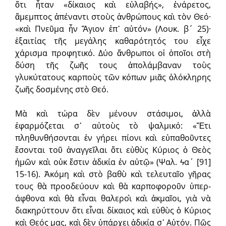
ὅτι ἦταν «δίκαιος καὶ εὐλαβής», ἐνάρετος,
ἄμεμπτος ἀπέναν­τι στοὺς ἀνθρώπους καὶ τὸν Θεό·
«καὶ Πνεῦμα ἦν Ἅγιον ἐπ᾿ αὐτόν» (Λουκ. β´ 25)·
ἐξαιτίας τῆς μεγάλης καθαρότητός του εἶχε
χάρισμα προφητικό. Δύο ἄνθρωποι οἱ ὁποῖοι στὴ
δύση τῆς ζωῆς τους ἀπολάμβαναν τοὺς
γλυκύτατους καρποὺς τῶν κόπων μιᾶς ὁλόκληρης
ζωῆς δοσμένης στὸ Θεό.
Μὰ καὶ τώρα δὲν μένουν στάσιμοι, ἀλλὰ
ἐφαρμόζεται σ᾿ αὐτοὺς τὸ ψαλμικό: «Ἔτι
πληθυνθήσονται ἐν γήρει πίονι καὶ εὐπαθοῦντες
ἔσονται τοῦ ἀναγγεῖλαι ὅτι εὐθὺς Κύριος ὁ Θεὸς
ἡμῶν καὶ οὐκ ἔστιν ἀδικία ἐν αὐτῷ» (Ψαλ. ϟα΄ [91]
15-16). Ἀκόμη καὶ στὸ βαθὺ καὶ τελευταῖο γῆρας
τους θὰ προοδεύουν καὶ θὰ καρποφοροῦν ὑπερ­
άφθονα καὶ θὰ εἶναι θαλεροὶ καὶ ἀκμαῖοι, γιὰ νὰ
διακηρύττουν ὅτι εἶναι δίκαιος καὶ εὐθὺς ὁ Κύριος
καὶ Θεός μας, καὶ δὲν ὑπάρχει ἀδικία σ᾿ Αὐτόν. Πῶς