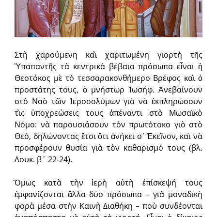
Στὴ χαρούμενη καὶ χαριτωμένη γιορ­τὴ τῆς
Ὑπαπαντῆς τὰ κεντρικὰ βέβαια πρόσωπα εἶναι ἡ
Θεοτόκος μὲ τὸ τεσσαρακονθήμερο Βρέφος καὶ ὁ
προστάτης τους, ὁ μνήστωρ Ἰωσήφ. Ἀνεβαίνουν
στὸ Ναὸ τῶν Ἱεροσολύμων γιὰ νὰ ἐκπληρώσουν
τὶς ὑποχρεώσεις τους ἀπέναντι στὸ Μωσαϊκὸ
Νόμο: νὰ παρουσιάσουν τὸν πρωτότοκο γιὸ στὸ
Θεό, δηλώνοντας ἔτσι ὅτι ἀνήκει σ᾿ Ἐκεῖνον, καὶ νὰ
προσφέρουν θυσία γιὰ τὸν καθαρισμό τους (βλ.
Λουκ. β´ 22-24).
Ὅμως κατὰ τὴν ἱερὴ αὐτὴ ἐπίσκεψή τους
ἐμφανίζονται ἄλλα δύο πρόσωπα – γιὰ μοναδικὴ
φορὰ μέσα στὴν Καινὴ Διαθήκη – ποὺ συνδέονται