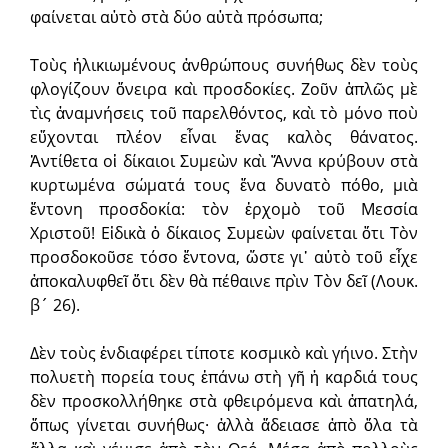
φαίνεται αὐτὸ στὰ δύο αὐτὰ πρόσωπα;
Τοὺς ἡλικιωμένους ἀνθρώπους συν­ήθως δὲν τοὺς
φλογίζουν ὄνειρα καὶ προσδοκίες. Ζοῦν ἁπλῶς μὲ
τὶς ἀναμνήσεις τοῦ παρελθόντος, καὶ τὸ μόνο ποὺ
εὔχονται πλέον εἶναι ἕνας καλὸς θάνατος.
Ἀντίθετα οἱ δίκαιοι Συμεὼν καὶ Ἄννα κρύβουν στὰ
κυρτωμένα σώματά τους ἕνα δυνατὸ πόθο, μιὰ
ἔντονη προσδοκία: τὸν ἐρχομὸ τοῦ Μεσσία
Χριστοῦ! Εἰδικὰ ὁ δίκαιος Συμεὼν φαίνεται ὅτι Τὸν
προσδοκοῦσε τόσο ἔντονα, ὥστε γι᾿ αὐτὸ τοῦ εἶχε
ἀποκαλυφθεῖ ὅτι δὲν θὰ πέθαινε πρὶν Τὸν δεῖ (Λουκ.
β´ 26).
Δὲν τοὺς ἐνδιαφέρει τίποτε κοσμικὸ καὶ γήινο. Στὴν
πολυετὴ πορεία τους ἐπάνω στὴ γῆ ἡ καρδιά τους
δὲν προσ­κολλήθηκε στὰ φθειρόμενα καὶ ἀπατηλά,
ὅπως γίνεται συνήθως· ἀλλὰ ἄδεια­σε ἀπὸ ὅλα τὰ