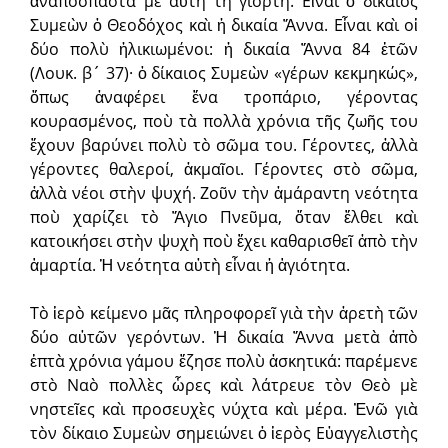
ἀναπόσπαστα μὲ αὐτὴ τὴ γιορτή. Εἶναι ὁ δίκαιος
Συμεὼν ὁ Θεοδόχος καὶ ἡ δικαία Ἄννα. Εἶναι καὶ οἱ
δύο πολὺ ἡλικιωμένοι: ἡ δικαία Ἄννα 84 ἐτῶν
(Λουκ. β´ 37)· ὁ δίκαιος Συμεὼν «γέρων κεκμηκώς»,
ὅπως ἀναφέρει ἕνα τροπάριο, γέροντας
κουρασμένος, ποὺ τὰ πολλὰ χρόνια τῆς ζωῆς του
ἔχουν βαρύνει πολὺ τὸ σῶμα του. Γέροντες, ἀλλὰ
γέροντες θαλεροί, ἀκμαῖοι. Γέροντες στὸ σῶμα,
ἀλλὰ νέοι στὴν ψυχή. Ζοῦν τὴν ἀμάραντη νεότητα
ποὺ χαρίζει τὸ Ἅγιο Πνεῦμα, ὅταν ἔλθει καὶ
κατοικήσει στὴν ψυχὴ ποὺ ἔχει καθαρισθεῖ ἀπὸ τὴν
ἁμαρτία. Ἡ νεότητα αὐτὴ εἶναι ἡ ἁγιότητα.
Τὸ ἱερὸ κείμενο μᾶς πληροφορεῖ γιὰ τὴν ἀρετὴ τῶν
δύο αὐτῶν γερόντων. Ἡ δικαία Ἄννα μετὰ ἀπὸ
ἑπτὰ χρόνια γάμου ἔζησε πολὺ ἀσκητικά: παρέμενε
στὸ Ναὸ πολλὲς ὧρες καὶ λάτρευε τὸν Θεὸ μὲ
νηστεῖες καὶ προσευχὲς νύχτα καὶ μέρα. Ἐνῶ γιὰ
τὸν δίκαιο Συμεὼν σημειώνει ὁ ἱερὸς Εὐαγγελιστὴς