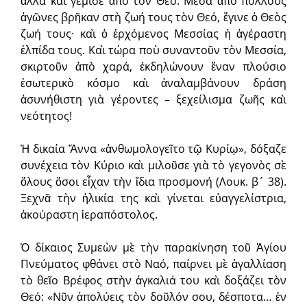
ἄλλα καὶ γέμισε ἀπὸ τὸν Θεό. Μέσα ἀπὸ πολλοὺς
ἀγῶνες βρῆκαν στὴ ζωή τους τὸν Θεό, ἔγινε ὁ Θεὸς
ζωή τους· καὶ ὁ ἐρχόμενος Μεσσίας ἡ ἀγέραστη
ἐλπίδα τους. Καὶ τώρα ποὺ συναντοῦν τὸν Μεσσία,
σκιρτοῦν ἀπὸ χαρά, ἐκδηλώνουν ἕναν πλούσιο
ἐσωτερικὸ κόσμο καὶ ἀναλαμβάνουν δράση
ἀσυνήθιστη γιὰ γέροντες – ξεχείλισμα ζωῆς καὶ
νεότητος!
Ἡ δικαία Ἄννα «ἀνθωμολογεῖτο τῷ Κυρίῳ», δόξαζε
συνέχεια τὸν Κύριο καὶ μιλοῦσε γιὰ τὸ γεγονὸς σὲ
ὅλους ὅσοι εἶχαν τὴν ἴδια προσμονή (Λουκ. β´ 38).
Ξεχνᾶ τὴν ἡλικία της καὶ γίνεται εὐαγγελίστρια,
ἀκούραστη ἱεραπόστολος.
Ὁ δίκαιος Συμεὼν μὲ τὴν παρακίνηση τοῦ Ἁγίου
Πνεύματος φθάνει στὸ Ναό, παίρνει μὲ ἀγαλλίαση
τὸ θεῖο Βρέφος στὴν ἀγκαλιά του καὶ δοξάζει τὸν
Θεό: «Νῦν ἀπολύεις τὸν δοῦλόν σου, δέσποτα… ἐν