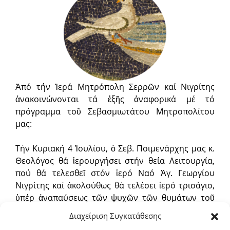
Ἀπό τήν Ἱερά Μητρόπολη Σερρῶν καί Νιγρίτης
ἀνακοινώνονται τά ἑξῆς ἀναφορικά μέ τό
πρόγραμμα τοῦ Σεβασμιωτάτου Μητροπολίτου
μας:
Τήν Κυριακή 4 Ἰουλίου, ὁ Σεβ. Ποιμενάρχης μας κ.
Θεολόγος θά ἱερουργήσει στήν θεία Λειτουργία,
πού θά τελεσθεῖ στόν ἱερό Ναό Ἁγ. Γεωργίου
Νιγρίτης καί ἀκολούθως θά τελέσει ἱερό τρισάγιο,
ὑπέρ ἀναπαύσεως τῶν ψυχῶν τῶν θυμάτων τοῦ
ὁλοκαυτώματος τῆς Νιγρίτης, μέ ἀφορμή τήν
Διαχείριση Συγκατάθεσης
ἐπέτειο συμπληρώσεως 108 ἐτῶν.