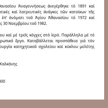
ανασίου Ἀναγεννήσεως ἀνεγέρθηκε τό 1891 καί
ατικές καί λατρευτικές ἀνάγκες τῶν κατοίκων τῆς
 ἐπ’ ὀνόματι τοῦ Ἁγίου Ἀθανασίου τό 1972 καί
ίς 30 Νοεμβρίου τοῦ 1982.
ου καί μέ τρεῖς κόγχες στό ἱερό. Παράλληλα μέ τό
νθρωπικό ἔργο. Καταβάλλεται προσπάθεια γιά τόν
ουργία κατηχητικοῦ σχολείου καί κύκλου μελέτης
 Καλκάνης
400