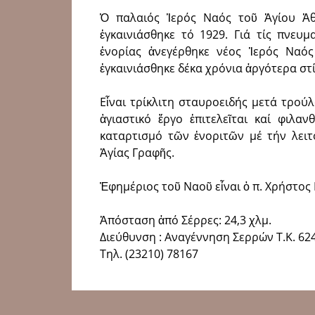
Ὁ παλαιός Ἱερός Ναός τοῦ Ἁγίου Ἀθ
ἐγκαινιάσθηκε τό 1929. Γιά τίς πνευμ
ἐνορίας ἀνεγέρθηκε νέος Ἱερός Ναός
ἐγκαινιάσθηκε δέκα χρόνια ἀργότερα στ
Εἶναι τρίκλιτη σταυροειδής μετά τρούλ
ἁγιαστικό ἔργο ἐπιτελεῖται καί φιλα
καταρτισμό τῶν ἐνοριτῶν μέ τήν λειτ
Ἁγίας Γραφῆς.
Ἐφημέριος τοῦ Ναοῦ εἶναι ὁ π. Χρήστος
Ἀπόσταση ἀπό Σέρρες: 24,3 χλμ.
Διεύθυνση : Αναγέννηση Σερρών Τ.Κ. 62
Τηλ. (23210) 78167