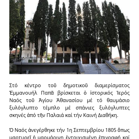
Στό κέντρο τοῦ δημοτικοῦ διαμερίσματος
Ἐμμανουήλ Παπᾶ βρίσκεται ὁ ἱστορικός Ἱερός
Ναός τοῦ Ἁγίου Ἀθανασίου μέ τό θαυμάσιο
ξυλόγλυπτο τέμπλο μέ σπάνιες ξυλόγλυπτες
σκηνές ἀπό τῆν Παλαιά καί τήν Καινή Διαθήκη.
Ὁ Ναός ἀνεγέρθηκε τήν 1η Σεπτεμβρίου 1805 ὅπως
μαρτυρεῖ ἡ μαρμάρινη ἐντοιχισμένη ἐπιγραφή καί