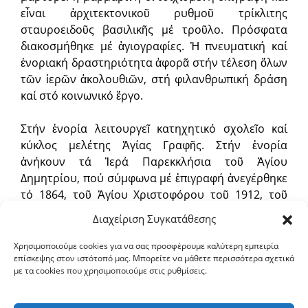
εἶναι ἀρχιτεκτονικοῦ ρυθμοῦ τρίκλιτης
σταυροειδοῦς βασιλικῆς μέ τροῦλο. Πρόσφατα
διακοσμήθηκε μέ ἁγιογραφίες. Ἡ πνευματική καί
ἐνοριακή δραστηριότητα ἀφορᾶ στήν τέλεση ὅλων
τῶν ἱερῶν ἀκολουθιῶν, στή φιλανθρωπική δράση
καί στό κοινωνικό ἔργο.
Στήν ἐνορία λειτουργεῖ κατηχητικό σχολεῖο καί
κύκλος μελέτης Ἁγίας Γραφῆς. Στήν ἐνορία
ἀνήκουν τά Ἱερά Παρεκκλήσια τοῦ Ἁγίου
Δημητρίου, πού σύμφωνα μέ ἐπιγραφή ἀνεγέρθηκε
τό 1864, τοῦ Ἁγίου Χριστοφόρου τοῦ 1912, τοῦ
Ἁγίου Γεωργίου τό ἔτος 1928, τῆς Ζωοδόχου Πηγῆς
Διαχείριση Συγκατάθεσης
καί τῆς Ἁγίας Τριάδος.
Χρησιμοποιούμε cookies για να σας προσφέρουμε καλύτερη εμπειρία
επίσκεψης στον ιστότοπό μας. Μπορείτε να μάθετε περισσότερα σχετικά
Ἐφημέριος τοῦ Ναοῦ εἶναι ὁ π. Μύρων
με τα cookies που χρησιμοποιούμε στις ρυθμίσεις.
Μποστανίδης.