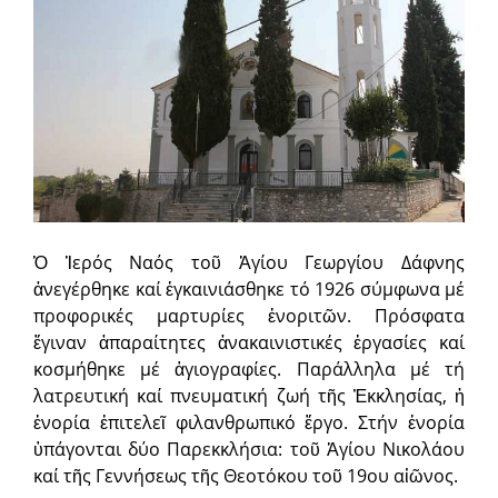
Ὁ Ἱερός Ναός τοῦ Ἁγίου Γεωργίου Δάφνης
ἀνεγέρθηκε καί ἐγκαινιάσθηκε τό 1926 σύμφωνα μέ
προφορικές μαρτυρίες ἐνοριτῶν. Πρόσφατα
ἔγιναν ἀπαραίτητες ἀνακαινιστικές ἐργασίες καί
κοσμήθηκε μέ ἁγιογραφίες. Παράλληλα μέ τή
λατρευτική καί πνευματική ζωή τῆς Ἐκκλησίας, ἡ
ἐνορία ἐπιτελεῖ φιλανθρωπικό ἔργο. Στήν ἐνορία
ὑπάγονται δύο Παρεκκλήσια: τοῦ Ἁγίου Νικολάου
καί τῆς Γεννήσεως τῆς Θεοτόκου τοῦ 19ου αἰῶνος.