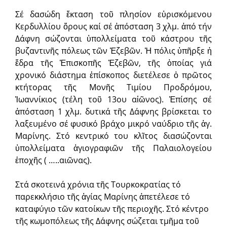
Σέ δασώδη ἔκταση τοῦ πλησίον εὑρισκόμενου
Κερδυλλίου ὄρους καί σέ ἀπόσταση 3 χλμ. ἀπό τήν
Δάφνη σώζονται ὑπολλείματα τοῦ κάστρου τῆς
βυζαντινῆς πόλεως τῶν Ἐζεβῶν. Ἡ πόλις ὑπῆρξε ἡ
ἕδρα τῆς Ἐπισκοπῆς Ἐζεβῶν, τῆς ὁποίας γιά
χρονικό διάστημα ἐπίσκοπος διετέλεσε ὁ πρῶτος
κτήτορας τῆς Μονῆς Τιμίου Προδρόμου,
Ἰωαννίκιος (τέλη τοῦ 13ου αἰῶνος). Ἐπίσης σέ
ἀπόσταση 1 χλμ. δυτικά τῆς Δάφνης βρίσκεται το
λαξευμένο σέ φυσικό βράχο μικρό ναύδριο τῆς ἁγ.
Μαρίνης. Στό κεντρικό του κλῖτος διασώζονται
ὑπολλείματα ἁγιογραφιῶν τῆς Παλαιολογείου
ἐποχῆς ( …..αιῶνας).
Στά σκοτεινά χρόνια τῆς Τουρκοκρατίας τό
παρεκκλήσιο τῆς ἁγίας Μαρίνης ἀπετέλεσε τό
καταφύγιο τῶν κατοίκων τῆς περιοχῆς. Στό κέντρο
τῆς κωμοπόλεως τῆς Δάφνης σώζεται τμῆμα τοῦ