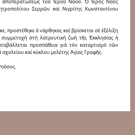
ς ἀποπερατώσεως τοῦ Ἱεροῦ Ναοῦ. Ὁ Ἱερός Ναός
ητροπολίτου Σερρῶν καί Νιγρίτης Κωνσταντίνου
ε, προστέθηκε ὁ νάρθηκας καί βρίσκεται σέ ἐξέλιξη
 συμμετοχή στή λατρευτική ζωή τῆς Ἐκκλησίας ἡ
Καταβάλλεται προσπάθεια γιά τόν καταρτισμό τῶν
ῦ σχολείου καί κύκλου μελέτης Ἁγίας Γραφῆς.
Ροῦσος.