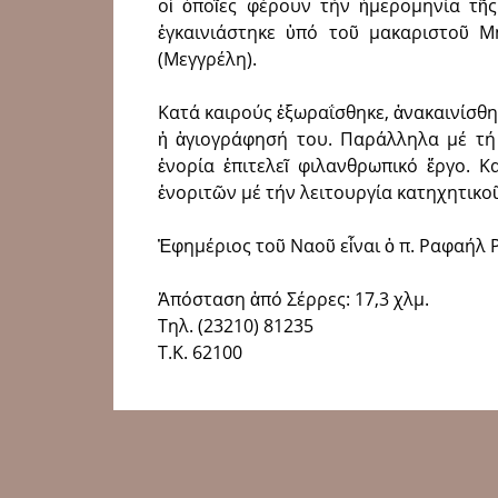
οἱ ὁποῖες φέρουν τήν ἡμερομηνία τῆ
ἐγκαινιάστηκε ὑπό τοῦ μακαριστοῦ Μ
(Μεγγρέλη).
Κατά καιρούς ἐξωραΐσθηκε, ἀνακαινίσθηκ
ἡ ἁγιογράφησή του. Παράλληλα μέ τή
ἐνορία ἐπιτελεῖ φιλανθρωπικό ἔργο. 
ἐνοριτῶν μέ τήν λειτουργία κατηχητικο
Ἐφημέριος τοῦ Ναοῦ εἶναι ὁ π. Ραφαήλ 
Ἀπόσταση ἀπό Σέρρες: 17,3 χλμ.
Τηλ. (23210) 81235
T.K. 62100