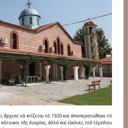
 ἄρχισε νά κτίζεται τό 1920 καί ἀποπερατώθηκε τό
κάτοικοι τῆς ἐνορίας, ἀλλά καί εἰκόνες τοῦ τέμπλου