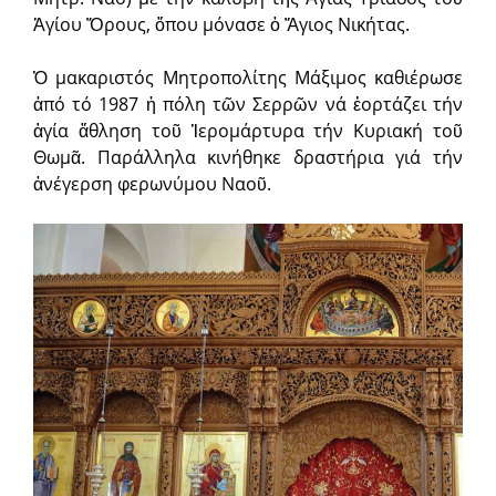
Ἁγίου Ὄρους, ὅπου μόνασε ὁ Ἅγιος Νικήτας.
Ὁ μακαριστός Μητροπολίτης Μάξιμος καθιέρωσε
ἀπό τό 1987 ἡ πόλη τῶν Σερρῶν νά ἑορτάζει τήν
ἁγία ἄθληση τοῦ Ἱερομάρτυρα τήν Κυριακή τοῦ
Θωμᾶ. Παράλληλα κινήθηκε δραστήρια γιά τήν
ἀνέγερση φερωνύμου Ναοῦ.