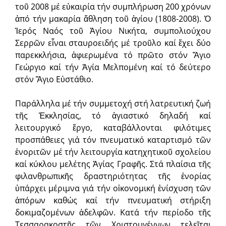
τοῦ 2008 μέ εὐκαιρία τήν συμπλήρωση 200 χρόνων
ἀπό τήν μακαρία ἄθληση τοῦ ἁγίου (1808-2008). Ὁ
Ἱερός Ναός τοῦ Ἁγίου Νικήτα, συμπολιούχου
Σερρῶν εἶναι σταυροειδής μέ τροῦλο καί ἔχει δύο
παρεκκλήσια, ἀφιερωμένα τό πρῶτο στόν Ἅγιο
Γεώργιο καί τήν Ἁγία Μελπομένη καί τό δεύτερο
στόν Ἅγιο Εὐστάθιο.
Παράλληλα μέ τήν συμμετοχή στή λατρευτική ζωή
τῆς Ἐκκλησίας, τό ἁγιαστικό δηλαδή καί
λειτουργικό ἔργο, καταβάλλονται φιλότιμες
προσπάθειες γιά τόν πνευματικό καταρτισμό τῶν
ἐνοριτῶν μέ τήν λειτουργία κατηχητικοῦ σχολείου
καί κύκλου μελέτης Ἁγίας Γραφῆς. Στά πλαίσια τῆς
φιλανθρωπικῆς δραστηριότητας τῆς ἐνορίας
ὑπάρχει μέριμνα γιά τήν οἰκονομική ἐνίσχυση τῶν
ἀπόρων καθώς καί τήν πνευματική στήριξη
δοκιμαζομένων ἀδελφῶν. Κατά τήν περίοδο τῆς
Τεσσαρακοστῆς τῶν Χριστουγέννων τελεῖται