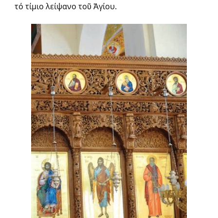
τό τίμιο λείψανο τοῦ Ἁγίου.