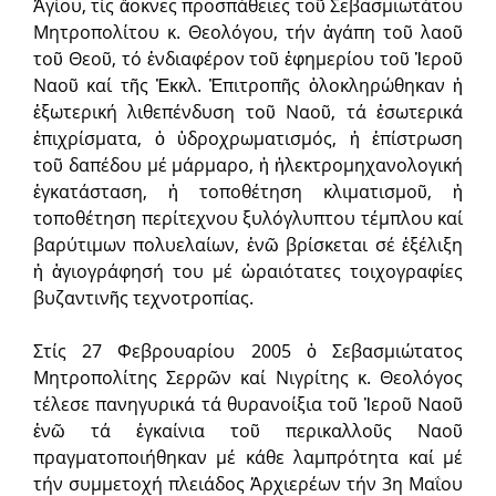
Ἁγίου, τίς ἄοκνες προσπάθειες τοῦ Σεβασμιωτάτου
Μητροπολίτου κ. Θεολόγου, τήν ἀγάπη τοῦ λαοῦ
τοῦ Θεοῦ, τό ἐνδιαφέρον τοῦ ἐφημερίου τοῦ Ἱεροῦ
Ναοῦ καί τῆς Ἐκκλ. Ἐπιτροπῆς ὁλοκληρώθηκαν ἡ
ἐξωτερική λιθεπένδυση τοῦ Ναοῦ, τά ἐσωτερικά
ἐπιχρίσματα, ὁ ὑδροχρωματισμός, ἡ ἐπίστρωση
τοῦ δαπέδου μέ μάρμαρο, ἡ ἠλεκτρομηχανολογική
ἐγκατάσταση, ἡ τοποθέτηση κλιματισμοῦ, ἡ
τοποθέτηση περίτεχνου ξυλόγλυπτου τέμπλου καί
βαρύτιμων πολυελαίων, ἐνῶ βρίσκεται σέ ἐξέλιξη
ἡ ἁγιογράφησή του μέ ὡραιότατες τοιχογραφίες
βυζαντινῆς τεχνοτροπίας.
Στίς 27 Φεβρουαρίου 2005 ὁ Σεβασμιώτατος
Μητροπολίτης Σερρῶν καί Νιγρίτης κ. Θεολόγος
τέλεσε πανηγυρικά τά θυρανοίξια τοῦ Ἱεροῦ Ναοῦ
ἐνῶ τά ἐγκαίνια τοῦ περικαλλοῦς Ναοῦ
πραγματοποιήθηκαν μέ κάθε λαμπρότητα καί μέ
τήν συμμετοχή πλειάδος Ἀρχιερέων τήν 3η Μαΐου