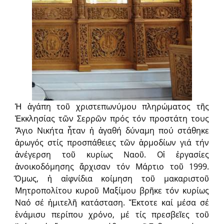
Ἡ ἀγάπη τοῦ χριστεπωνύμου πληρώματος τῆς
Ἐκκλησίας τῶν Σερρῶν πρός τόν προστάτη τους
Ἅγιο Νικήτα ἦταν ἡ ἀγαθή δύναμη πού στάθηκε
ἀρωγός στίς προσπάθειες τῶν ἁρμοδίων γιά τήν
ἀνέγερση τοῦ κυρίως Ναοῦ. Οἱ ἐργασίες
ἀνοικοδόμησης ἄρχισαν τόν Μάρτιο τοῦ 1999.
Ὅμως, ἡ αἰφνίδια κοίμηση τοῦ μακαριστοῦ
Μητροπολίτου κυροῦ Μαξίμου βρῆκε τόν κυρίως
Ναό σέ ἡμιτελῆ κατάσταση. Ἔκτοτε καί μέσα σέ
ἑνάμισυ περίπου χρόνο, μέ τίς πρεσβεῖες τοῦ