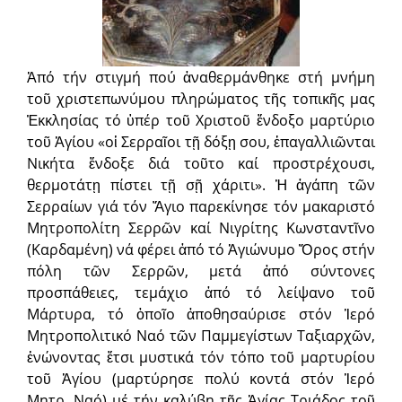
Ἀπό τήν στιγμή πού ἀναθερμάνθηκε στή μνήμη
τοῦ χριστεπωνύμου πληρώματος τῆς τοπικῆς μας
Ἐκκλησίας τό ὑπέρ τοῦ Χριστοῦ ἔνδοξο μαρτύριο
τοῦ Ἁγίου «οἱ Σερραῖοι τῇ δόξῃ σου, ἐπαγαλλιῶνται
Νικήτα ἔνδοξε διά τοῦτο καί προστρέχουσι,
θερμοτάτῃ πίστει τῇ σῇ χάριτι». Ἡ ἀγάπη τῶν
Σερραίων γιά τόν Ἅγιο παρεκίνησε τόν μακαριστό
Μητροπολίτη Σερρῶν καί Νιγρίτης Κωνσταντῖνο
(Καρδαμένη) νά φέρει ἀπό τό Ἁγιώνυμο Ὄρος στήν
πόλη τῶν Σερρῶν, μετά ἀπό σύντονες
προσπάθειες, τεμάχιο ἀπό τό λείψανο τοῦ
Μάρτυρα, τό ὁποῖο ἀποθησαύρισε στόν Ἱερό
Μητροπολιτικό Ναό τῶν Παμμεγίστων Ταξιαρχῶν,
ἑνώνοντας ἔτσι μυστικά τόν τόπο τοῦ μαρτυρίου
τοῦ Ἁγίου (μαρτύρησε πολύ κοντά στόν Ἱερό
Μητρ. Ναό) μέ τήν καλύβη τῆς Ἁγίας Τριάδος τοῦ