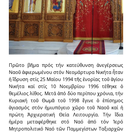
Πρῶτο βῆμα πρός τήν κατεύθυνση ἀνεγέρσεως
Ναοῦ ἀφιερωμένου στόν Νεομάρτυρα Νικήτα ἦταν
ἡ ἵδρυση στίς 25 Μαΐου 1994 τῆς ἐνορίας τοῦ ἁγίου
Νικήτα καί στίς 10 Νοεμβρίου 1996 τέθηκε ὁ
θεμέλιος λίθος. Μετά ἀπό δύο περίπου χρόνια, τήν
Κυριακή τοῦ Θωμᾶ τοῦ 1998 ἔγινε ὁ ἐπίσημος
ἁγιασμός στόν ἡμιυπόγειο χῶρο τοῦ Ναοῦ καί ἡ
πρώτη Ἀρχιερατική Θεία Λειτουργία. Τήν ἴδια
ἡμέρα μεταφέρθηκε στό Ναό ἀπό τόν Ἱερό
Μητροπολιτικό Ναό τῶν Παμμεγίστων Ταξιαρχῶν