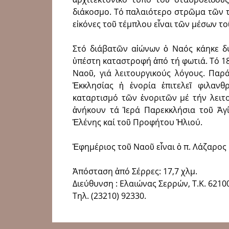
διάκοσμο. Τό παλαιότερο στρῶμα τῶν τ
εἰκόνες τοῦ τέμπλου εἶναι τῶν μέσων το
Στό διάβατῶν αἰώνων ὁ Ναός κάηκε δύ
ὑπέστη καταστροφή ἀπό τή φωτιά. Τό 1
Ναοῦ, γιά λειτουργικούς λόγους. Παρ
Ἐκκλησίας ἡ ἐνορία ἐπιτελεῖ φιλανθ
καταρτισμό τῶν ἐνοριτῶν μέ τήν λειτ
ἀνήκουν τά Ἱερά Παρεκκλήσια τοῦ Ἁγ
Ἑλένης καί τοῦ Προφήτου Ἠλιού.
Ἐφημέριος τοῦ Ναοῦ εἶναι ὁ π. Λάζαρο
Ἀπόσταση ἀπό Σέρρες: 17,7 χλμ.
Διεύθυνση : Ελαιώνας Σερρών, Τ.Κ. 6210
Τηλ. (23210) 92330.