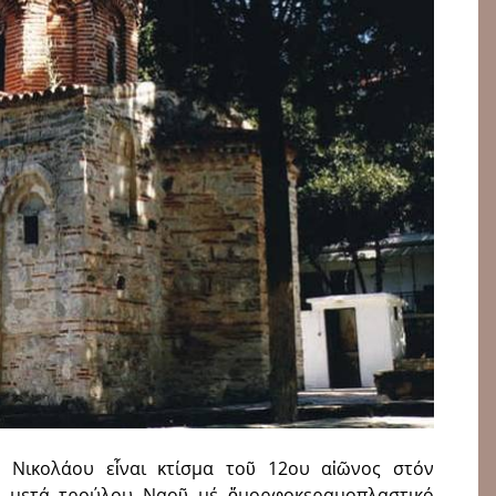
 Νικολάου εἶναι κτίσμα τοῦ 12ου αἰῶνος στόν
ῦς μετά τρούλου Ναοῦ μέ ὄμορφοκεραμοπλαστικό