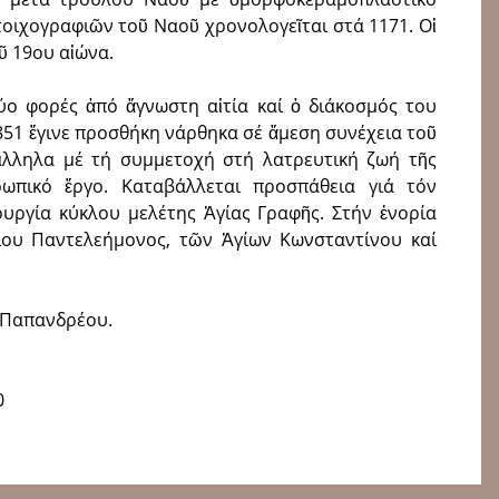
οιχογραφιῶν τοῦ Ναοῦ χρονολογεῖται στά 1171. Οἱ
ῦ 19ου αἰώνα.
ο φορές ἀπό ἄγνωστη αἰτία καί ὁ διάκοσμός του
851 ἔγινε προσθήκη νάρθηκα σέ ἄμεση συνέχεια τοῦ
άλληλα μέ τή συμμετοχή στή λατρευτική ζωή τῆς
ρωπικό ἔργο. Καταβάλλεται προσπάθεια γιά τόν
ουργία κύκλου μελέτης Ἁγίας Γραφῆς. Στήν ἐνορία
ίου Παντελεήμονος, τῶν Ἁγίων Κωνσταντίνου καί
ς Παπανδρέου.
0