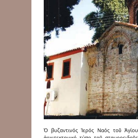
Ὁ βυζαντινός Ἱερός Ναός τοῦ Ἁγίου
ἀρχιτεκτονικό τύπο τοῦ σταυροειδο