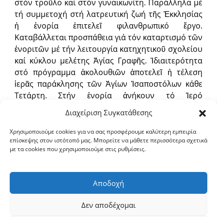
στόν τροῦλο καί στόν γυναικωνίτη. Παράλληλα μέ
τή συμμετοχή στή λατρευτική ζωή τῆς Ἐκκλησίας
ἡ ἐνορία ἐπιτελεῖ φιλανθρωπικό ἔργο.
Καταβάλλεται προσπάθεια γιά τόν καταρτισμό τῶν
ἐνοριτῶν μέ τήν λειτουργία κατηχητικοῦ σχολείου
καί κύκλου μελέτης Ἁγίας Γραφῆς. Ἰδιαιτερότητα
στό πρόγραμμα ἀκολουθιῶν ἀποτελεῖ ἡ τέλεση
ἱερᾶς παράκλησης τῶν Ἁγίων Ἰσαποστόλων κάθε
Τετάρτη. Στήν ἐνορία ἀνήκουν τό Ἱερό
Παρεκκλήσιο τῶν Εἰσοδίων Θεοτόκου καί ὁ
Διαχείριση Συγκατάθεσης
παλαιός ἐνοριακός Ναός τῶν Ἁγίων Κωνσταντίνου
καί Ἑλένης, κτίσμα τοῦ 1860, πού σήμερα εἶναι
Χρησιμοποιούμε cookies για να σας προσφέρουμε καλύτερη εμπειρία
επίσκεψης στον ιστότοπό μας. Μπορείτε να μάθετε περισσότερα σχετικά
κοιμητηριακός.
με τα cookies που χρησιμοποιούμε στις ρυθμίσεις.
Ἐφημέριος τοῦ Ναοῦ εἶναι ὁ π. Ἀντώνιος Κιοσσές.
Αποδοχή
Ἀπόσταση ἀπό Σέρρες: 20 χλμ
Τηλ. (23220) 25773.
Δεν αποδέχομαι