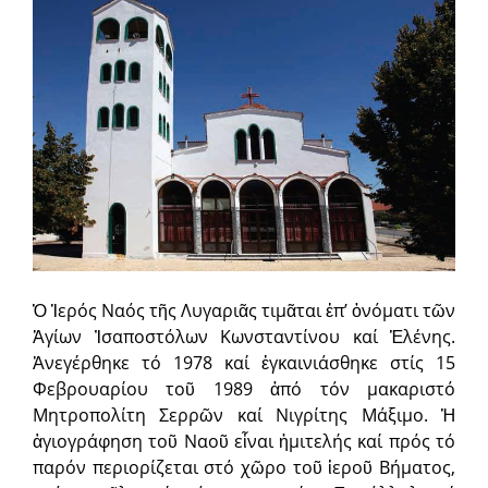
Ὁ Ἱερός Ναός τῆς Λυγαριᾶς τιμᾶται ἐπ’ ὀνόματι τῶν
Ἁγίων Ἰσαποστόλων Κωνσταντίνου καί Ἑλένης.
Ἀνεγέρθηκε τό 1978 καί ἐγκαινιάσθηκε στίς 15
Φεβρουαρίου τοῦ 1989 ἀπό τόν μακαριστό
Μητροπολίτη Σερρῶν καί Νιγρίτης Μάξιμο. Ἡ
ἁγιογράφηση τοῦ Ναοῦ εἶναι ἡμιτελής καί πρός τό
παρόν περιορίζεται στό χῶρο τοῦ ἱεροῦ Βήματος,