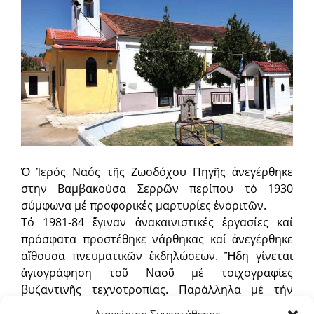
Ὁ Ἱερός Ναός τῆς Ζωοδόχου Πηγῆς ἀνεγέρθηκε
στην Βαμβακούσα Σερρῶν περίπου τό 1930
σύμφωνα μέ προφορικές μαρτυρίες ἐνοριτῶν.
Τό 1981-84 ἔγιναν ἀνακαινιστικές ἐργασίες καί
πρόσφατα προστέθηκε νάρθηκας καί ἀνεγέρθηκε
αἴθουσα πνευματικῶν ἐκδηλώσεων. Ἤδη γίνεται
ἁγιογράφηση τοῦ Ναοῦ μέ τοιχογραφίες
βυζαντινῆς τεχνοτροπίας. Παράλληλα μέ τήν
καλλιέργεια λειτουργικοῦ φρονήματος