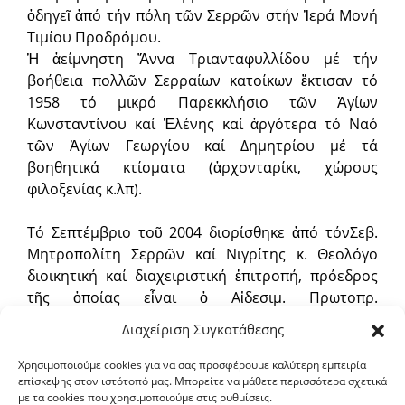
ὁδηγεῖ ἀπό τήν πόλη τῶν Σερρῶν στήν Ἱερά Μονή
Τιμίου Προδρόμου.
Ἡ ἀείμνηστη Ἄννα Τριανταφυλλίδου μέ τήν
βοήθεια πολλῶν Σερραίων κατοίκων ἔκτισαν τό
1958 τό μικρό Παρεκκλήσιο τῶν Ἁγίων
Κωνσταντίνου καί Ἑλένης καί ἀργότερα τό Ναό
τῶν Ἁγίων Γεωργίου καί Δημητρίου μέ τά
βοηθητικά κτίσματα (ἀρχονταρίκι, χώρους
φιλοξενίας κ.λπ).
Τό Σεπτέμβριο τοῦ 2004 διορίσθηκε ἀπό τόνΣεβ.
Μητροπολίτη Σερρῶν καί Νιγρίτης κ. Θεολόγο
διοικητική καί διαχειριστική ἐπιτροπή, πρόεδρος
τῆς ὁποίας εἶναι ὁ Αἰδεσιμ. Πρωτοπρ.
Κωνσταντῖνος Μαλάκος. Στό Μονύδριο τελεῖται
Διαχείριση Συγκατάθεσης
θεία Λειτουργία κάθε δεύτερη Κυριακή τοῦ μήνα,
ἱερά ἀγρυπνία κάθε Παρασκευή (9:30-12:30) καί
Χρησιμοποιούμε cookies για να σας προσφέρουμε καλύτερη εμπειρία
επίσκεψης στον ιστότοπό μας. Μπορείτε να μάθετε περισσότερα σχετικά
ἱερά παράκληση κάθε Δευτέρα στίς 5 τό ἀπόγευμα.
με τα cookies που χρησιμοποιούμε στις ρυθμίσεις.