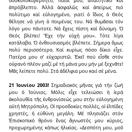
δυσκολοκυβέρνητο, παιδί μου, ἀπαιτητικό καί
ἀπρόβλεπτο. Ἀλλά ἀσφαλῶς καί ἀπείρως πιό
πολύτιμο καί εὐλογημένο, γιατί ὁ ἴδιος ὁ Θεός
θέλησε νά γίνη ὁ ποιμένας του. Νά θυμᾶσαι τόν
λόγο μου πάντοτε. Νά ἔχεις πίστη καί δύναμη. Ὁ
Θεός βλέπει! Ἔχε τήν εὐχή μου». Τότε λίγα
κατάλαβα. Ὁ ἐνθουσιασμός βλέπετε. Σήμερα ὅμως
πολύ περισσότερα. Καί κυρίως πόσο δίκιο εἶχε.
Πατέρα μου σ’ εὐχαριστῶ. Ἐκεῖ πού εἶσθε στόν
οὐρανό πλέον μαζί μέ τή μάνα μου μήν μέ ξεχνᾶτε!
Μᾶς λείπετε πολύ. Στά ἀδέλφια μου καιί σέ μένα.
21 Ἰουνίου 2003!
Σημαδιακός μῆνας γιά τήν ζωή
μου ὁ Ἰούνιος. Μόλις εἶχε τελειώσει ἡ ἱερά
ἀκολουθία τῆς ἐνθρονίσεώς μου στήν εὐλογημένη
αὐτή Μητρόπολη. Οἱ προσδοκίες πολλές, οἱ ἐλπίδες
χρηστές, ἡ εύθύνη μεγάλη. Μέ πλησιάζει στόν
Ἐπισκοπικό θρόνο ἕνας ἄγνωστός μου κύριος,
προχωρημένης κάπως ἡλικίας. «Δεσπότη μου, μοῦ