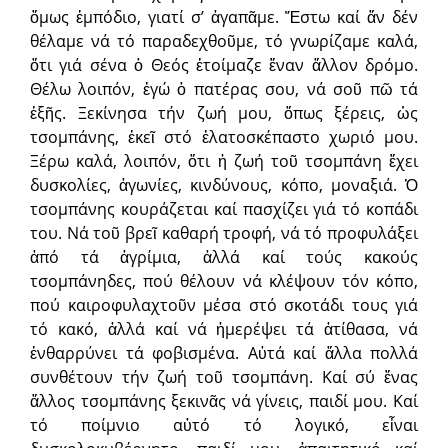
ὅμως ἐμπόδιο, γιατί σ’ ἀγαπᾶμε. Ἔστω καί ἄν δέν
θέλαμε νά τό παραδεχθοῦμε, τό γνωρίζαμε καλά,
ὅτι γιά σένα ὁ Θεός ἑτοίμαζε ἕναν ἄλλον δρόμο.
Θέλω λοιπόν, ἐγώ ὁ πατέρας σου, νά σοῦ πῶ τά
ἑξῆς. Ξεκίνησα τήν ζωή μου, ὅπως ξέρεις, ὡς
τσομπάνης, ἐκεῖ στό ἐλατοσκέπαστο χωριό μου.
Ξέρω καλά, λοιπόν, ὅτι ἡ ζωή τοῦ τσομπάνη ἔχει
δυσκολίες, ἀγωνίες, κινδύνους, κόπο, μοναξιά. Ὁ
τσομπάνης κουράζεται καί πασχίζει γιά τό κοπάδι
του. Νά τοῦ βρεῖ καθαρή τροφή, νά τό προφυλάξει
ἀπό τά ἀγρίμια, ἀλλά καί τούς κακούς
τσομπάνηδες, πού θέλουν νά κλέψουν τόν κόπο,
πού καιροφυλαχτοῦν μέσα στό σκοτάδι τους γιά
τό κακό, ἀλλά καί νά ἠμερέψει τά ἀτίθασα, νά
ἐνθαρρύνει τά φοβισμένα. Αὐτά καί ἄλλα πολλά
συνθέτουν τήν ζωή τοῦ τσομπάνη. Καί σύ ἕνας
ἄλλος τσομπάνης ξεκινᾶς νά γίνεις, παιδί μου. Καί
τό ποίμνιο αὐτό τό λογικό, εἶναι