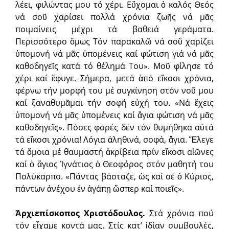
λέει, φιλώντας μου τό χέρι. Εὔχομαι ὁ καλός Θεός
νά σοῦ χαρίσει πολλά χρόνια ζωῆς νά μᾶς
ποιμαίνεις μέχρι τά βαθειά γεράματα.
Περισσότερο ὅμως Τόν παρακαλῶ νά σοῦ χαρίζει
ὑπομονή νά μᾶς ὑπομένεις καί φώτιση γιά νά μᾶς
καθοδηγεῖς κατά τό θέλημά Του». Μοῦ φίλησε τό
χέρι καί ἔφυγε. Σήμερα, μετά ἀπό εἴκοσι χρόνια,
φέρνω τήν μορφή του μέ συγκίνηση στόν νοῦ μου
καί ξαναθυμᾶμαι τήν σοφή εὐχή του. «Νά ἔχεις
ὑπομονή νά μᾶς ὑπομένεις καί ἅγια φώτιση νά μᾶς
καθοδηγεῖς». Πόσες φορές δέν τόν θυμήθηκα αὐτά
τά εἴκοσι χρόνια! Λόγια ἀληθινά, σοφά, ἅγια. Ἔλεγε
τά ὅμοια μέ θαυμαστή ἀκρίβεια πρίν εἴκοσι αἰῶνες
καί ὁ ἅγιος Ἰγνάτιος ὁ Θεοφόρος στόν μαθητή του
Πολύκαρπο. «Πάντας βάσταζε, ὡς καί σέ ὁ Κύριος,
πάντων ἀνέχου ἐν ἀγάπῃ ὥσπερ καί ποιεῖς».
Ἀρχιεπίσκοπος Χριστόδουλος.
Στά χρόνια πού
τόν εἶχαμε κοντά μας. Στίς κατ’ ἰδίαν συμβουλές,