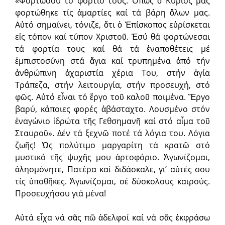
«Φορτώσου τό φορτίο τους. Ὅπως ὁ Κύριός μας
φορτώθηκε τίς ἁμαρτίες καί τά βάρη ὅλων μας.
Αὐτό σημαίνει, τόνιζε, ὅτι ὁ Ἐπίσκοπος εὑρίσκεται
εἰς τόπον καί τύπον Χριστοῦ. Ἐσύ θά φορτώνεσαι
τά φορτία τους καί θά τά ἐναποθέτεις μέ
ἐμπιστοσύνη στά ἅγια καί τρυπημένα ἀπό τήν
ἀνθρώπινη ἀχαριστία χέρια Του, στήν ἁγία
Τράπεζα, στήν λειτουργία, στήν προσευχή, στό
φῶς. Αὐτό εἶναι τό ἔργο τοῦ καλοῦ ποιμένα. Ἔργο
βαρύ, κάποιες φορές ἀβάσταχτο. Λουσμένο στόν
ἐναγώνιο ἱδρώτα τῆς Γεθσημανῆ καί στό αἷμα τοῦ
Σταυροῦ». Δέν τά ξεχνῶ ποτέ τά λόγια του. Λόγια
ζωῆς! Ὡς πολύτιμο μαργαρίτη τά κρατῶ στό
μυστικό τῆς ψυχῆς μου ἀρτοφόριο. Ἀγωνίζομαι,
ἀλησμόνητε, Πατέρα καί διδάσκαλε, γι’ αὐτές σου
τίς ὑποθῆκες. Ἀγωνίζομαι, σέ δύσκολους καιρούς.
Προσευχήσου γιά μένα!
Αὐτά εἶχα νά σᾶς πῶ ἀδελφοί καί νά σᾶς ἐκφράσω