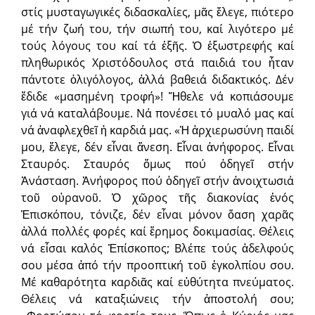
στίς μυσταγωγικές διδασκαλίες, μᾶς ἔλεγε, πιότερο
μέ τήν ζωή του, τήν σιωπή του, καί λιγότερο μέ
τούς λόγους του καί τά ἑξῆς. Ὁ ἐξωστρεφής καί
πληθωρικός Χριστόδουλος στά παιδιά του ἦταν
πάντοτε ὀλιγόλογος, ἀλλά βαθειά διδακτικός. Δέν
ἔδιδε «μασημένη τροφή»! Ἤθελε νά κοπιάσουμε
γιά νά καταλάβουμε. Νά πονέσει τό μυαλό μας καί
νά ἀναφλεχθεῖ ἡ καρδιά μας. «Ἡ ἀρχιερωσύνη παιδί
μου, ἔλεγε, δέν εἶναι ἄνεση. Εἶναι ἀνήφορος. Εἶναι
Σταυρός. Σταυρός ὅμως πού ὁδηγεῖ στήν
Ἀνάσταση. Ἀνήφορος πού ὁδηγεῖ στήν ἀνοιχτωσιά
τοῦ οὐρανοῦ. Ὁ χῶρος τῆς διακονίας ἑνός
Ἐπισκόπου, τόνιζε, δέν εἶναι μόνον ὄαση χαρᾶς
ἀλλά πολλές φορές καί ἔρημος δοκιμασίας. Θέλεις
νά εἶσαι καλός Ἐπίσκοπος; Βλέπε τούς ἀδελφούς
σου μέσα ἀπό τήν προοπτική τοῦ ἐγκολπίου σου.
Μέ καθαρότητα καρδιᾶς καί εὐθύτητα πνεύματος.
Θέλεις νά καταξιώνεις τήν ἀποστολή σου;