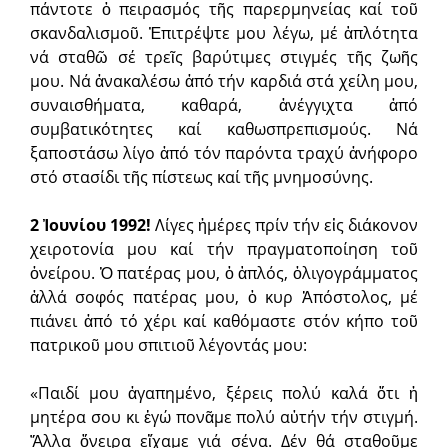
πάντοτε ὁ πειρασμός τῆς παρερμηνείας καί τοῦ
σκανδαλισμοῦ. Ἐπιτρέψτε μου λέγω, μέ ἁπλότητα
νά σταθῶ σέ τρεῖς βαρύτιμες στιγμές τῆς ζωῆς
μου. Νά ἀνακαλέσω ἀπό τήν καρδιά στά χείλη μου,
συναισθήματα, καθαρά, ἀνέγγιχτα ἀπό
συμβατικότητες καί καθωσπρεπισμούς. Νά
ξαποστάσω λίγο ἀπό τόν παρόντα τραχύ ἀνήφορο
στό στασίδι τῆς πίστεως καί τῆς μνημοσύνης.
2 Ἰουνίου 1992!
Λίγες ἡμέρες πρίν τήν εἰς διάκονον
χειροτονία μου καί τήν πραγματοποίηση τοῦ
ὀνείρου. Ὁ πατέρας μου, ὁ ἁπλός, ὀλιγογράμματος
ἀλλά σοφός πατέρας μου, ὁ κυρ Ἀπόστολος, μέ
πιάνει ἀπό τό χέρι καί καθόμαστε στόν κήπο τοῦ
πατρικοῦ μου σπιτιοῦ λέγοντάς μου:
«Παιδί μου ἀγαπημένο, ξέρεις πολύ καλά ὅτι ἡ
μητέρα σου κι ἐγώ πονᾶμε πολύ αὐτήν τήν στιγμή.
Ἄλλα ὄνειρα εἴχαμε γιά σένα. Δέν θά σταθοῦμε