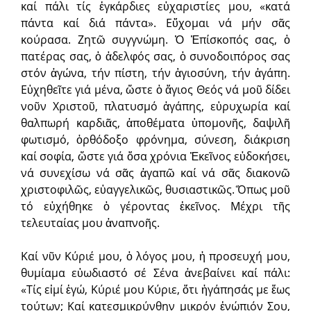
καί πάλι τίς ἐγκάρδιες εὐχαριστίες μου, «κατά
πάντα καί διά πάντα». Εὔχομαι νά μήν σᾶς
κούρασα. Ζητῶ συγγνώμη. Ὁ Ἐπίσκοπός σας, ὁ
πατέρας σας, ὁ ἀδελφός σας, ὁ συνοδοιπόρος σας
στόν ἀγώνα, τήν πίστη, τήν ἁγιοσύνη, τήν ἀγάπη.
Εὐχηθεῖτε γιά μένα, ὥστε ὁ ἅγιος Θεός νά μοῦ δίδει
νοῦν Χριστοῦ, πλατυσμό ἀγάπης, εὑρυχωρία καί
θαλπωρή καρδιᾶς, ἀποθέματα ὑπομονῆς, δαψιλῆ
φωτισμό, ὀρθόδοξο φρόνημα, σύνεση, διάκριση
καί σοφία, ὥστε γιά ὅσα χρόνια Ἐκεῖνος εὐδοκήσει,
νά συνεχίσω νά σᾶς ἀγαπῶ καί νά σᾶς διακονῶ
χριστοφιλῶς, εὐαγγελικῶς, θυσιαστικῶς. Ὅπως μοῦ
τό εὐχήθηκε ὁ γέροντας ἐκεῖνος. Μέχρι τῆς
τελευταίας μου ἀναπνοῆς.
Καί νῦν Κύριέ μου, ὁ λόγος μου, ἡ προσευχή μου,
θυμίαμα εὐωδιαστό σέ Σένα ἀνεβαίνει καί πάλι:
«Τίς εἰμί ἐγώ, Κύριέ μου Κύριε, ὅτι ἠγάπησάς με ἕως
τούτων; Καί κατεσμικρύνθην μικρόν ἐνώπιόν Σου,