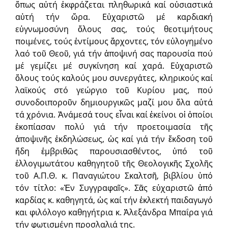
ὅπως αὐτή ἐκφράζεται πληθωρικά καί οὐσιαστικά
αὐτή τήν ὥρα. Εὐχαριστῶ μέ καρδιακή
εὐγνωμοσύνη ὅλους σας, τούς θεοτιμήτους
ποιμένες, τούς ἐντίμους ἄρχοντες, τόν εὐλογημένο
λαό τοῦ Θεοῦ, γιά τήν ἀποψινή σας παρουσία πού
μέ γεμίζει μέ συγκίνηση καί χαρά. Εὐχαριστῶ
ὅλους τούς καλούς μου συνεργάτες, κληρικούς καί
λαϊκούς στό γεώργιο τοῦ Κυρίου μας, πού
συνοδοιποροῦν δημιουργικῶς μαζί μου ὅλα αὐτά
τά χρόνια. Ἀνάμεσά τους εἶναι καί ἐκείνοι οἱ ὁποίοι
ἐκοπίασαν πολύ γιά τήν προετοιμασία τῆς
ἀποψινῆς ἐκδηλώσεως, ὡς καί γιά τήν ἔκδοση τοῦ
ἤδη ἐμβριθῶς παρουσιασθέντος, ὑπό τοῦ
ἐλλογιμωτάτου καθηγητοῦ τῆς Θεολογικῆς Σχολῆς
τοῦ Α.Π.Θ. κ. Παναγιώτου Σκαλτσῆ, βιβλίου ὑπό
τόν τίτλο: «Ἐν Συγγραφαῖς». Σᾶς εὐχαριστῶ ἀπό
καρδίας κ. καθηγητά, ὡς καί τήν ἐκλεκτή παιδαγωγό
και φιλόλογο καθη­γήτρια κ. Ἀλεξάνδρα Μπαΐρα γιά
τήν φωτισμένη προσλαλιά της.