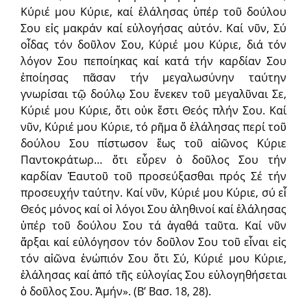
Κύριέ μου Κύριε, καί ἐλάλησας ὑπέρ τοῦ δούλου
Σου εἰς μακράν καί εὐλογήσας αὐτόν. Καί νῦν, Σύ
οἶδας τόν δοῦλον Σου, Κύριέ μου Κύριε, διά τόν
λόγον Σου πεποίηκας καί κατά τήν καρδίαν Σου
ἐποίησας πᾶσαν τήν μεγαλωσύνην ταύτην
γνωρίσαι τῷ δούλῳ Σου ἕνεκεν τοῦ μεγαλῦναι Σε,
Κύριέ μου Κύριε, ὅτι οὐκ ἔστι Θεός πλήν Σου. Καί
νῦν, Κύριέ μου Κύριε, τό ρῆμα ὅ ἐλάλησας περί τοῦ
δούλου Σου πίστωσον ἕως τοῦ αἰῶνος Κύριε
Παντοκράτωρ… ὅτι εὗρεν ὁ δοῦλος Σου τήν
καρδίαν Ἑαυτοῦ τοῦ προσεύξασθαι πρός Σέ τήν
προσευχήν ταύτην. Καί νῦν, Κύριέ μου Κύριε, σύ εἶ
Θεός μόνος καί οἱ λόγοι Σου ἀληθινοί καί ἐλάλησας
ὑπέρ τοῦ δούλου Σου τά ἀγαθά ταῦτα. Καί νῦν
ἄρξαι καί εὐλόγησον τόν δοῦλον Σου τοῦ εἶναι εἰς
τόν αἰῶνα ἐνώπιόν Σου ὅτι Σύ, Κύριέ μου Κύριε,
ἐλάλησας καί ἀπό τῆς εὐλογίας Σου εὐλογηθήσεται
ὁ δοῦλος Σου. Ἀμήν». (Β’ Βασ. 18, 28).