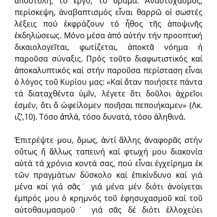
ἀποστολή, τό ἔργο, τό ὅραμα. Ἀναστοχασμός,
περίσκεψη, ἀναβαπτισμός εἶναι θαρρῶ οἱ σωστές
λέξεις πού ἐκφράζουν τό ἦθος τῆς ἀποψινῆς
ἐκδηλώσεως. Μόνο μέσα ἀπό αὐτήν τήν προοπτική
δικαιολογεῖται, φωτίζεται, ἀποκτᾶ νόημα ἡ
παροῦσα σύναξις. Πρός τοῦτο διαφωτιστικός καί
ἀποκαλυπτι­κός καί στήν παροῦσα περίσταση εἶναι
ὁ λόγος τοῦ Κυρίου μας: «Καί ὅταν ποιήσετε πάντα
τά διαταχθέντα ὑμῖν, λέγετε ὅτι δοῦλοι ἀχρεῖοι
ἐσμέν, ὅτι ὅ ὠφείλομεν ποιῆσαι πεποιήκαμεν» (Λκ.
ιζ’,10). Τόσο ἀπλά, τόσο δυνατά, τόσο ἀληθινά.
Ἐπιτρέψτε μου, ὅμως, ἀντί ἄλλης ἀναφορᾶς στήν
οὕτως ἤ ἄλλως ταπεινή καί φτωχή μου διακονία
αὐτά τά χρόνια κοντά σας, πού εἶναι ἐγχείρημα ἐκ
τῶν πραγμάτων δύσκολο καί ἐπικίνδυνο καί γιά
μένα καί γιά σᾶς˙ γιά μένα μέν διότι ἀνοίγεται
ἐμπρός μου ὁ κρημνός τοῦ ἐφησυχασμοῦ καί τοῦ
αὐτοθαυμασμοῦ˙ γιά σᾶς δέ διότι ἐλλοχεύει