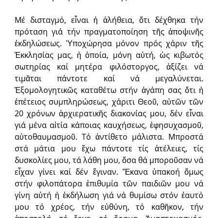
Μέ δισταγμό, εἶναι ἡ ἀλήθεια, ὅτι δέχθηκα τήν
πρόταση γιά τήν πραγματοποίηση τῆς ἀποψινῆς
ἐκδηλώσεως. Ὑποχώρη­σα μόνον πρός χάριν τῆς
Ἐκκλησίας μας, ἡ ὁποία, μόνη αὐτή, ὡς κιβωτός
σωτηρίας καί μητέρα φιλόστοργος, ἀξίζει νά
τιμᾶται πάντοτε καί νά μεγαλύνεται.
Ἐξομολογητικῶς καταθέτω στήν ἀγάπη σας ὅτι ἡ
ἐπέτειος συμπληρώσεως, χάριτι Θεοῦ, αὐτῶν τῶν
20 χρόνων ἀρχιερατικῆς διακονίας μου, δέν εἶναι
γιά μένα αἰτία κάποιας καυχήσεως, ἐφησυχασμοῦ,
αὐτοθαυμασμοῦ. Τό ἀντίθετο μάλιστα. Μπροστά
στά μάτια μου ἔχω πάντοτε τίς ἀτέλειες, τίς
δυσκολίες μου, τά λάθη μου, ὅσα θά μποροῦσαν νά
εἶχαν γίνει καί δέν ἔγιναν. Ἔκανα ὑπακοή ὅμως
στήν φιλοπάτορα ἐπιθυμία τῶν παιδιῶν μου νά
γίνη αὐτή ἡ ἐκδήλωση γιά νά θυμίσω στόν ἑαυτό
μου τό χρέος, τήν εὐθύνη, τό καθῆκον, τήν