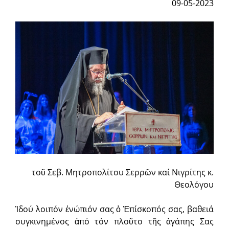
09-05-2023
τοῦ Σεβ. Μητροπολίτου Σερρῶν καί Νιγρίτης κ.
Θεολόγου
Ἰδού λοιπόν ἐνώπιόν σας ὁ Ἐπίσκοπός σας, βαθειά
συγκι­νημένος ἀπό τόν πλοῦτο τῆς ἀγάπης Σας