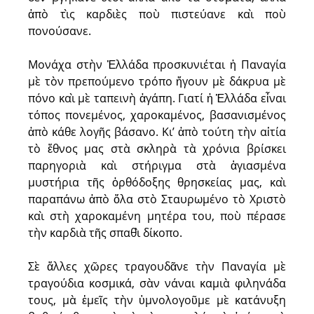
ἀπὸ τὶς καρδιὲς ποὺ πιστεύανε καὶ ποὺ
πονούσανε.
Μονάχα στὴν Ἑλλάδα προσκυνιέται ἡ Παναγία
μὲ τὸν πρεπούμενο τρόπο ἤγουν μὲ δάκρυα μὲ
πόνο καὶ μὲ ταπεινὴ ἀγάπη. Γιατί ἡ Ἑλλάδα εἶναι
τόπος πονεμένος, χαροκαμένος, βασανισμένος
ἀπὸ κάθε λογῆς βάσανο. Κι’ ἀπὸ τούτη τὴν αἰτία
τὸ ἔθνος μας στὰ σκληρὰ τὰ χρόνια βρίσκει
παρηγοριὰ καὶ στήριγμα στὰ ἁγιασμένα
μυστήρια τῆς ὀρθόδοξης θρησκείας μας, καὶ
παραπάνω ἀπὸ ὅλα στὸ Σταυρωμένο τὸ Χριστὸ
καὶ στὴ χαροκαμένη μητέρα του, ποὺ πέρασε
τὴν καρδιὰ τῆς σπαθὶ δίκοπο.
Σὲ ἄλλες χῶρες τραγουδᾶνε τὴν Παναγία μὲ
τραγούδια κοσμικά, σὰν νάναι καμιὰ φιληνάδα
τους, μὰ ἐμεῖς τὴν ὑμνολογοῦμε μὲ κατάνυξη