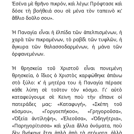
Ἐσένα μὲ θρῆνο πικρόν, καὶ λέγω: Πρόφτασε καὶ
δόσε τὴ βοήθειά σου σὲ μένα τὸν ταπεινὸ κι’
ἄθλιο δοῦλο σου».
Ἡ Παναγία εἶναι ἡ ἐλπίδα τῶν ἀπελπισμένων, ἡ
χαρὰ τῶν πικραμένων, τὸ ραβδὶ τῶν τυφλῶν, ἡ
ἄγκυρα τῶν θαλασσοδαρμένων, ἡ μάνα τῶν
ὀρφανεμένων.
Ἡ θρησκεία τοῦ Χριστοῦ εἶναι πονεμένη
θρησκεία, ὁ ἴδιος ὁ Χριστὸς καρφώθηκε ἀπάνω
στὸ ξύλο: κ’ ἡ μητέρα του ἡ Παναγία πέρασε
κάθε λύπη σὲ τοῦτον τὸν κόσμο. Γι’ αὐτὸ
καταφεύγουμε σὲ Κεiνη ποὺ τὴν εἴπανε οἱ
πατεράδες μας: «Καταφυγή», «Σκέπη τοῦ
κόσμου», «Γοργοεπήκοο», «Γρηγοροῦσα»,
«Ὀξεία ἀντίληψη», «Ἐλεοῦσα», «Ὁδηγήτρια»,
«Παρηγορίτισσα» καὶ χίλια ἄλλα ὀνόματα, ποὺ
δὲν βγήκανε ἔτσι ἁπλὰ ἀπὸ τὰ στόματα, ἀλλὰ