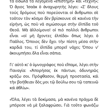
τὰ εἴδωλα τὰ λεγόμενα «ἐπιστήμη» καὶ «τέχνη»;
Ὁ ἅγιος Ἰσαὰκ ὁ ἀναχωρητὴς λέγει: «Σ’ ὅλους
τούς δρόμους ποὺ πορεύονται oἱ ἄνθρωποι σὲ
τοῦτον τὸν κόσμο δὲv βρίσκουνε σὲ κανένα τὴν
εἰρήνη, ὡς ποὺ vά σιμώσουμε στὴν ἐλπίδα τοῦ
Θεοῦ. Μὰ ἀλλοίμονο! οἱ πιὸ πολλοὶ ἄvθρωποι
εἶναι «οἱ μὴ ἔχοντες ἐλπίδα» ὅπως λέγει ὁ
Παῦλος. Ὅποιος δὲν ἔχει τὴν πίστη μέσα στὴν
καρδιά του, τί ἐλπίδα μπορεῖ νάχει; Ὅπου ν’
ἀκουμπήσει ὅλα εἶναι σάπια.
Γι’ αὐτὸ κι’ ὁ ὑμνογράφος ποὺ εἴπαμε, λέγει στὴν
Παναγία: «Ἀπορήσας ἐκ πάντων, ὀδυνηρῶς
κράζω σοι. Πρόφθασον, θερμὴ προστασία, καὶ
τὴν βοήθειαν δὸς μοι τῷ δούλω σου τῷ ταπεινῶ
καὶ ἀθλίω».
«Ὅλα, λέγει τὰ δοκίμασα, μὰ κανένα πράγμα δὲ
μπόρεσε νά μὲ ξαλαφρώσει. Γιὰ τοῦτο φωνάζω