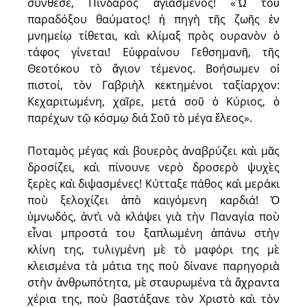
σύνθεσε, Πίνδαρος ἁγιασμένος! «Ὢ τοῦ
παραδόξου θαύματος! ἡ πηγὴ τῆς ζωῆς ἐν
μνημείῳ τίθεται, καὶ κλίμαξ πρὸς oυρανὸν ὁ
τάφος γίνεται! Εὐφραίνου Γεθσημανῆ, τῆς
Θεοτόκου τὸ ἅγιον τέμενος. Βοήσωμεν οἱ
πιστοί, τὸν Γαβριὴλ κεκτημένοι ταξίαρχον:
Κεχαριτωμένη, χαῖρε, μετά σοῦ ὁ Κύριος, ὁ
παρέχων τῷ κόσμῳ διά Σοῦ τὸ μέγα ἔλεος».
Ποταμὸς μέγας καὶ βουερὸς ἀναβρύζει καὶ μᾶς
δροσίζει, καὶ πίνουνε νερὸ δροσερὸ ψυχὲς
ξερὲς καὶ διψασμένες! Κύτταξε πάθος καὶ μεράκι
ποὺ ξελοχίζει ἀπὸ καιγόμενη καρδιά! Ὁ
ὑμνωδός, ἀντὶ νὰ κλάψει γιὰ τὴν Παναγία ποὺ
εἶναι μπροστά του ξαπλωμένη ἀπάνω στὴν
κλίνη της, τυλιγμένη μὲ τὸ μαφόρι της μὲ
κλεισμένα τὰ μάτια της ποὺ δίνανε παρηγοριὰ
στὴν ἀνθρωπότητα, μὲ σταυρωμένα τὰ ἄχραντα
χέρια της, ποὺ βαστάξανε τὸν Χριστὸ καὶ τὸν