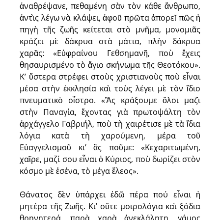
ἀναθρέψανε, πεθαμένη σὰν τὸν κάθε ἄνθρωπο,
ἀντὶς λέγω νὰ κλάψει, ἀφοῦ πρῶτα ἀπορεῖ πῶς ἡ
πηγὴ τῆς ζωῆς κείτεται στὸ μνῆμα, μονομιᾶς
κράζει μὲ δάκρυα στὰ μάτια, πλὴν δάκρυα
χαρᾶς: «Εὐφραίνου Γεθσημανῆ, ποὺ ἔχεις
θησαυρισμένο τὸ ἅγιο σκήνωμα τῆς Θεοτόκου».
Κ’ ὕστερα στρέφει στοὺς χριστιανοὺς ποὺ εἶναι
μέσα στὴν ἐκκλησία καὶ τοὺς λέγει μὲ τὸν ἴδιο
πνευματικὸ οἶστρο. «Ἂς κράξουμε ὅλοι μαζὶ
στὴν Παναγία, ἔχοντας γιὰ πρωτοψάλτη τὸν
ἀρχάγγελο Γαβριήλ, ποὺ τὴ χαιρέτισε μὲ τὰ ἴδια
λόγια κατὰ τὴ χαρoύμενη, μέρα τοῦ
Εὐαγγελισμοῦ κι’ ἂς ποῦμε: «Κεχαριτωμένη,
χαῖρε, μαζί σου εἶναι ὁ Κύριος, ποὺ δωρίζει στὸν
κόσμο μὲ ἐσένα, τὸ μέγα ἔλεος».
Θάνατος δὲν ὑπάρχει ἐδῶ πέρα πού εἶναι ἡ
μητέρα τῆς Ζωῆς. Κι’ οὔτε μοιρολόγια καὶ ξόδια
θρηνητερά, παρὰ χαρὰ ἀνεκλάλητη, γάμος