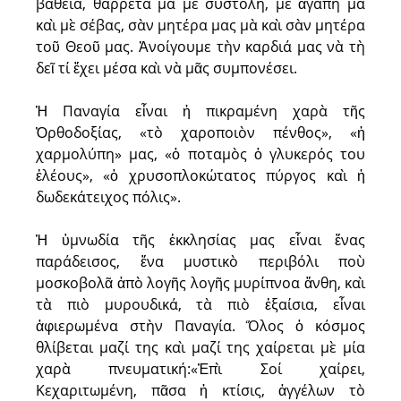
βαθειά, θαρρετὰ μὰ μὲ συστολή, μὲ ἀγάπη μὰ
καὶ μὲ σέβας, σὰν μητέρα μας μὰ καὶ σὰν μητέρα
τοῦ Θεοῦ μας. Ἀνοίγουμε τὴν καρδιά μας νὰ τὴ
δεῖ τί ἔχει μέσα καὶ νὰ μᾶς συμπονέσει.
Ἡ Παναγία εἶναι ἡ πικραμένη χαρὰ τῆς
Ὀρθοδοξίας, «τὸ χαροποιὸν πένθος», «ἡ
χαρμολύπη» μας, «ὁ ποταμὸς ὁ γλυκερός του
ἐλέους», «ὁ χρυσοπλοκώτατος πύργος καὶ ἡ
δωδεκάτειχος πόλις».
Ἡ ὑμνωδία τῆς ἐκκλησίας μας εἶναι ἕνας
παράδεισος, ἕνα μυστικὸ περιβόλι ποὺ
μοσκοβολᾶ ἀπὸ λογῆς λογῆς μυρίπνοα ἄνθη, καὶ
τὰ πιὸ μυρουδικά, τὰ πιὸ ἐξαίσια, εἶναι
ἀφιερωμένα στὴν Παναγία. Ὅλος ὁ κόσμος
θλίβεται μαζί της καὶ μαζί της χαίρεται μὲ μία
χαρὰ πνευματική:«Ἐπὶ Σοί χαίρει,
Κεχαριτωμένη, πᾶσα ἡ κτίσις, ἀγγέλων τὸ