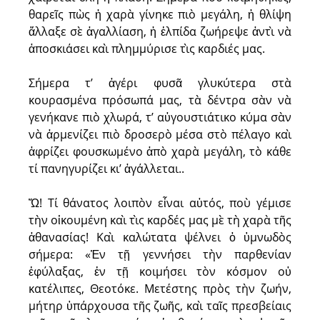
θαρεῖς πὼς ἡ χαρὰ γίνηκε πιὸ μεγάλη, ἡ θλίψη
ἄλλαξε σὲ ἀγαλλίαση, ἡ ἐλπίδα ζωήρεψε ἀντὶ νὰ
ἀποσκιάσει καὶ πλημμύρισε τὶς καρδιές μας.
Σήμερα τ’ ἀγέρι φυσᾶ γλυκύτερα στὰ
κουρασμένα πρόσωπά μας, τὰ δέντρα σὰν νὰ
γενήκανε πιὸ χλωρά, τ’ αὐγουστιάτικο κύμα σὰν
νὰ ἀρμενίζει πιὸ δροσερὸ μέσα στὸ πέλαγο καὶ
ἀφρίζει φουσκωμένο ἀπὸ χαρὰ μεγάλη, τὸ κάθε
τί πανηγυρίζει κι’ ἀγάλλεται..
Ὤ! Τί θάνατος λοιπὸν εἶναι αὐτός, ποὺ γέμισε
τὴν οἰκουμένη καὶ τὶς καρδές μας μὲ τὴ χαρὰ τῆς
ἀθανασίας! Καὶ καλώτατα ψέλνει ὁ ὑμνωδὸς
σήμερα: «Ἐν τῇ γεννήσει τὴν παρθενίαν
ἐφύλαξας, ἐν τῇ κοιμήσει τὸν κόσμον οὐ
κατέλιπες, Θεοτόκε. Μετέστης πρὸς τὴν ζωήν,
μήτηρ ὑπάρχουσα τῆς ζωῆς, καὶ ταῖς πρεσβείαις