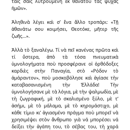
ταῖς σαῖς λυτρουμένη ἐκ θανάτου τὰς ψυχᾶς
ἡμῶν».
Ἀληθινὰ λέγει καὶ σ’ ἕνα ἄλλο τροπάρι: «Τῇ
ἀθανάτω σου κοιμήσει, Θεοτόκε, μῆτερ τῆς
ζωῆς…».
Ἀλλὰ τὸ ξαναλέγω. Τί νὰ πεῖ κανένας πρῶτα καὶ
τί ὕστερα, ἀπὸ τὰ τόσα πνευματικὰ
ὑμνολογήματα ποὺ προσφέρανε οἱ ὀρθόδοξες
καρδιὲς στὴν Παναγία, στὸ «Ρόδον τὸ
ἀμάραντον», ποὺ μοσκοβόλησε καὶ ἁγίασε τὴν
καταβασανισμένη τὴν Ἑλλάδα! Τὴν
ὑμνολογήσανε μὲ τὰ λόγια, μὲ τὴν ψαλμωδία, μὲ
τὴ ζωγραφική, μὲ τὸ σκαλισμένο ξύλο, μὲ τ’
ἀσήμι, μὲ τὸ μάλαμα, μὲ τὸ κηρομάστιχο, μὲ
κάθε τίμιο κι’ ἁγιασμέvο πράγμα ποὺ μπορεῖ νὰ
χρησιμέψει στὸν ἄνθρωπο γιὰ νά μπορέσει νά
δείξει τὴν ἀγάπη του, τὸ σέβας του, τὴ χαρά