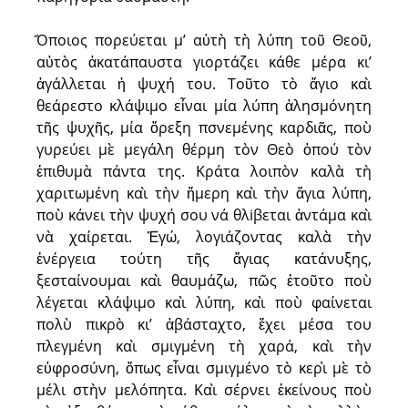
Ὅποιος πορεύεται μ’ αὐτὴ τὴ λύπη τοῦ Θεοῦ,
αὐτὸς ἀκατάπαυστα γιορτάζει κάθε μέρα κι’
ἀγάλλεται ἡ ψυχή του. Τοῦτο τὸ ἅγιο καὶ
θεάρεστο κλάψιμο εἶναι μία λύπη ἀλησμόνητη
τῆς ψυχῆς, μία ὄρεξη πσνεμένης καρδιᾶς, ποὺ
γυρεύει μὲ μεγάλη θέρμη τὸν Θεὸ ὁπού τὸν
ἐπιθυμὰ πάντα της. Κράτα λοιπὸν καλὰ τὴ
χαριτωμένη καὶ τὴν ἥμερη καὶ τὴν ἅγια λύπη,
ποὺ κάνει τὴν ψυχή σου νά θλiβεται ἀντάμα καὶ
νὰ χαίρεται. Ἐγώ, λογιάζοντας καλὰ τὴν
ἐνέργεια τούτη τῆς ἅγιας κατάνυξης,
ξεσταίνουμαι καὶ θαυμάζω, πῶς ἐτοῦτο ποὺ
λέγεται κλάψιμο καὶ λύπη, καὶ ποὺ φαίνεται
πολὺ πικρὸ κι’ ἀβάσταχτο, ἔχει μέσα του
πλεγμένη καὶ σμιγμένη τὴ χαρά, καὶ τὴν
εὐφροσύνη, ὅπως εἶναι σμιγμένο τὸ κερὶ μὲ τὸ
μέλι στὴν μελόπητα. Καὶ σέρνει ἐκείνους ποὺ