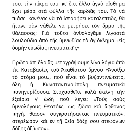
του, τὴν πίκρα του, κι’ ὅ,τι ἄλλο ἁγνὸ αἴσθημα
ἔχει μέσα στὰ φύλλα τῆς καρδιᾶς του. Τὸ νὰ
πιάσει κανένας νὰ τὰ ἱστορήσει καταλεπτῶς, θὰ
ἤτανε σὰν νάθελε vα μετρήσει τὸν ἄμμο τῆς
θάλασσας; Γιὰ τοῦτο ἀνθολογᾶμε λιγοστὰ
λουλούδια ἀπὸ τῆς ὑμνωδίας τὸ ἁγιόκλημα «εἰς
ὀσμὴν εὐωδίας πνευματικῆς»
Πρῶτα ἀπ’ ὅλα ἂς μεταγράψουμε λίγα λόγια ἀπὸ
τὶς Καταβασίες τοῦ Ἀκαθίστου ὕμνου «Ἀνοίξω
τὸ στόμα μου», ποὺ εἶναι τὸ βυζαντινώτατο,
ὅλη ἡ Κωνσταντινούπολη πνευματικὰ
πανηγυρίζουσα. Στοχασθεῖτε καλὰ ἐκείνη τὴν
ἐξαίσια γ’ ὠδὴ ποὺ λέγει: «Τοὺς σοὺς
ὑμνολόγους Θεοτόκε, ὡς ζῶσα καὶ ἄφθονος
πηγή, θίασον συγκροτήσαντας πνευματικόν,
στερέωσον καὶ ἐν τῇ θεία δόξῃ σου στεφάνων
δόξης ἀξίωσον».