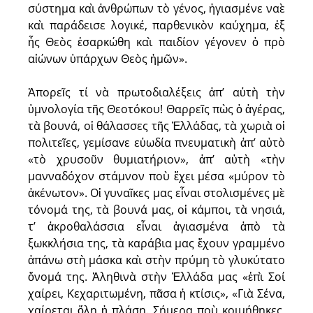
σύστημα καὶ ἀνθρώπων τὸ γένος, ἡγιασμένε ναὲ
καὶ παράδεισε λογικέ, παρθενικὸν καύχημα, ἐξ
ἧς Θεὸς ἐσαρκώθη καὶ παιδίον γέγονεν ὁ πρὸ
αἰώνων ὑπάρχων Θεὸς ἡμῶν».
Ἀπορεῖς τί νὰ πρωτοδιαλέξεις ἀπ’ αὐτὴ τὴν
ὑμνολογία τῆς Θεοτόκου! Θαρρεῖς πὼς ὁ ἀγέρας,
τὰ βουνά, oἱ θάλασσες τῆς Ἑλλάδας, τὰ χωριὰ oἱ
πολιτεῖες, γεμίσαvε εὐωδία πνευματικὴ ἀπ’ αὐτὸ
«τὸ χρυσοῦν θυμιατήριον», ἀπ’ αὐτὴ «τὴν
μανναδόχον στάμνον ποὺ ἔχει μέσα «μύρον τὸ
ἀκένωτον». Οἱ γυναῖκες μας εἶναι στολισμένες μὲ
τόνομά της, τὰ βουνά μας, οἱ κάμποι, τὰ νησιά,
τ’ ἀκροθαλάσσια εἶναι ἁγιασμένα ἀπὸ τὰ
ξωκκλήσια της, τὰ καράβια μας ἔχουν γραμμένο
ἀπάνω στὴ μάσκα καὶ στὴν πρύμη τὸ γλυκύτατο
ὄνομά της. Ἀληθινὰ στὴν Ἑλλάδα μας «ἐπὶ Σοί
χαίρει, Κεχαριτωμένη, πᾶσα ἡ κτίσις», «Γιὰ Σένα,
χαίρεται ὅλη ἡ πλάση. Σήμερα ποὺ κοιμήθηκες,