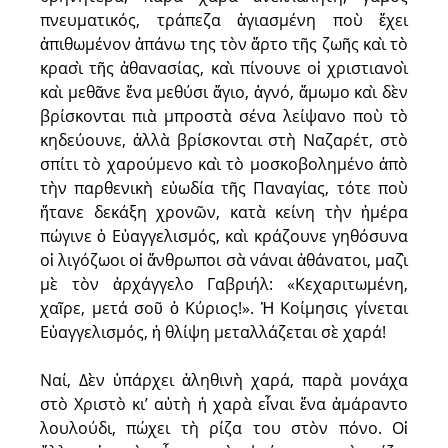
πνευματικός, τράπεζα ἁγιασμένη ποὺ ἔχει
ἀπιθωμένον ἀπάνω της τὸν ἄρτο τῆς ζωῆς καὶ τὸ
κρασὶ τῆς ἀθανασίας, καὶ πίνουνε οἱ χριστιανοὶ
καὶ μεθᾶνε ἕνα μεθύσι ἅγιο, ἁγνό, ἄμωμο καὶ δὲν
βρίσκονται πιὰ μπροστὰ σένα λείψανο ποὺ τὸ
κηδεύουνε, ἀλλὰ βρίσκονται στὴ Ναζαρέτ, στὸ
σπίτι τὸ χαρούμενο καὶ τὸ μοσκοβολημένο ἀπὸ
τὴν παρθενικὴ εὐωδία τῆς Παναγίας, τότε ποὺ
ἤτανε δεκάξη χρονῶν, κατὰ κείνη τὴν ἡμέρα
πώγινε ὁ Εὐαγγελισμός, καὶ κράζουνε γηθόσυνα
οἱ λιγόζωοι οἱ ἄνθρωποι σὰ νάναι ἀθάνατοι, μαζὶ
μὲ τὸν ἀρχάγγελο Γαβριήλ: «Κεχαριτωμένη,
χαῖρε, μετά σοῦ ὁ Κύριος!». Ἡ Κοίμησις γίνεται
Εὐαγγελισμός, ἡ θλίψη μεταλλάζεται σὲ χαρά!
Ναί, Δὲν ὑπάρχει ἀληθινὴ χαρά, παρὰ μονάχα
στὸ Χριστὸ κι’ αὐτὴ ἡ χαρὰ εἶναι ἕνα ἀμάραντο
λουλούδι, πώχει τὴ ρίζα του στὸν πόνο. Οἱ