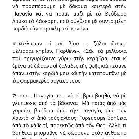
νὰ προσπέσουμε μὲ δάκρυα καυτερὰ στὴν
Παναγία καὶ νὰ ποῦμε μαζὶ μὲ τὸ Θεόδωρο
Δούκα τὸ Λάσκαρη, ποὺ σύνθεσε μὲ συντριμένη
καρδιὰ τὸν παρακλητικὸ κανόνα:
«Ἐκύκλωσαν αἱ τοῦ βίου με ζάλαι ὥσπερ
μέλισσαι κηρίον, Παρθένε». «Σὰν τὰ μελίσσια
ποὺ τριγυρίζουνε γύρω στὴν κερήθρα, ἔτσι κ’
ἐμένα μὲ ζώσανε οἱ ζαλάδες τῆς ζωῆς καὶ πέσανε
ἀπάνω στὴν καρδιά μου καὶ τὴν κατατρυπᾶνε μὲ
τὶς φαρμακερὲς σαγίτες τους.
Ἄμποτε, Παναγiα μου, νὰ σὲ βρῶ βοηθό, νὰ μὲ
γλυτώσεις ἀπὸ τὰ βάσανα». Μὰ ποιὸς ἀπὸ μᾶς
γυρεύει βοήθεια ἀπὸ τὴν Παναγία, ἀπὸ τὸν
Χριστὸ κι’ ἀπὸ τοὺς ἁγίους; Γυρεύουμε βoήθεια
ἀπὸ τὸ κάθε τί, παρεκτῶς ἀπὸ τὸν Θεό. Ἀλλὰ τί
βοήθεια μποροῦνε νὰ δώσουνε στὸν ἄνθρωπο