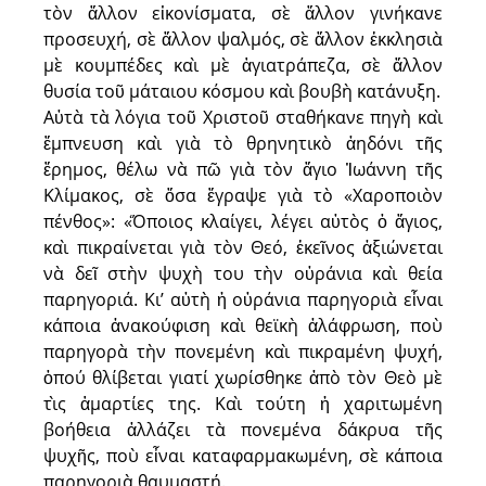
τὸν ἄλλον εἰκονίσματα, σὲ ἄλλον γινήκανε
προσευχή, σὲ ἄλλον ψαλμός, σὲ ἄλλον ἐκκλησιὰ
μὲ κουμπέδες καὶ μὲ ἁγιατράπεζα, σὲ ἄλλον
θυσία τοῦ μάταιου κόσμου καὶ βουβὴ κατάνυξη.
Αὐτὰ τὰ λόγια τοῦ Χριστοῦ σταθήκανε πηγὴ καὶ
ἔμπνευση καὶ γιὰ τὸ θρηνητικὸ ἀηδόνι τῆς
ἔρημος, θέλω νὰ πῶ γιὰ τὸν ἅγιο Ἰωάννη τῆς
Κλίμακος, σὲ ὅσα ἔγραψε γιὰ τὸ «Χαροποιὸν
πένθος»: «Ὅποιος κλαίγει, λέγει αὐτὸς ὁ ἅγιος,
καὶ πικραίνεται γιὰ τὸν Θεό, ἐκεῖνος ἀξιώνεται
νὰ δεῖ στὴν ψυχὴ του τὴν oὐράνια καὶ θεία
παρηγοριά. Κι’ αὐτὴ ἡ οὐράνια παρηγοριὰ εἶναι
κάποια ἀνακούφιση καὶ θεϊκὴ ἀλάφρωση, ποὺ
παρηγορὰ τὴν πονεμένη καὶ πικραμένη ψυχή,
ὁπού θλίβεται γιατί χωρίσθηκε ἀπὸ τὸν Θεὸ μὲ
τὶς ἁμαρτίες της. Καὶ τούτη ἡ χαριτωμένη
βοήθεια ἀλλάζει τὰ πονεμένα δάκρυα τῆς
ψυχῆς, ποὺ εἶναι καταφαρμακωμένη, σὲ κάποια
παρηγοριὰ θαυμαστή.