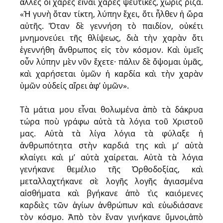
ἄλλες οἱ χαρὲς εἶναι χαρὲς ψεύτικες, χωρὶς ρίζα.
«Ἡ γυνὴ ὅταν τίκτη, λύπην ἔχει, ὅτι ἦλθεν ἡ ὥρα
αὐτῆς. Ὅταν δὲ γεννήση τὸ παιδίον, οὐκέτι
μνημονεύει τῆς θλίψεως, διὰ τὴν χαρὰν ὅτι
ἐγεννήθη ἄνθρωπος εἰς τὸν κόσμον. Καὶ ὑμεῖς
οὖν λύπην μὲν νῦν ἔχετε· πάλιν δὲ ὄψομαι ὑμᾶς,
καὶ χαρήσεται ὑμῶν ἡ καρδία καὶ τὴν χαρὰν
ὑμῶν oὐδείς αἴρει ἀφ’ ὑμῶν».
Τὰ μάτια μου εἶναι θολωμένα ἀπὸ τὰ δάκρυα
τώρα ποὺ γράφω αὐτὰ τὰ λόγια τοῦ Χριστοῦ
μας. Αὐτὰ τὰ λίγα λόγια τὰ φύλαξε ἡ
ἀνθρωπότητα στὴν καρδιά της καὶ μ’ αὐτὰ
κλαίγει καὶ μ’ αὐτὰ χαίρεται. Αὐτὰ τὰ λόγια
γενήκανε θεμέλιο τῆς Ὀρθοδοξίας, καὶ
μεταλλαχτήκανε σὲ λογῆς λογῆς ἁγιασμένα
αἰσθήματα καὶ βγήκανε ἀπὸ τὶς καιόμενες
καρδιὲς τῶν ἁγίων ἀνθρώπων καὶ εὐωδιάσανε
τὸν κόσμο. Ἀπὸ τὸν ἕναν γινήκανε ὕμνοι,ἀπὸ