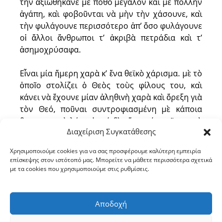
τὴν ἀξιωθήκανε μὲ πόθο μεγάλον καὶ μὲ πολλὴν
ἀγάπη, καὶ φοβοῦνται νὰ μὴν τὴν χάσουνε, καὶ
τὴν φυλάγουνε περισσότερο ἀπ’ ὅσο φυλάγουνε
οἱ ἄλλοι ἄνθρωποι τ’ ἀκριβὰ πετράδια καὶ τ’
ἀσημοχρύσαφα.
Εἶναι μία ἥμερη χαρὰ κ’ ἕνα θεϊκὸ χάρισμα. μὲ τὸ
ὁποῖο στολίζει ὁ Θεὸς τοὺς φίλους του, καὶ
κάνει νὰ ἔχουνε μίαν ἀληθιvὴ χαρὰ καὶ ὄρεξη γιὰ
τὸν Θεό, ποῦναι συντροφιασμένη μὲ κάποια
θεραπευτικὴ λύπη ὁπού δὲν ἔχει μέσα τῆς καμιὰ
Διαχείριση Συγκατάθεσης
σαρκικὴ ἀγάπη, παρὰ μονάχα μία παρηγοριὰ
ἀγγελικὴ καὶ οὐράνια. Μὲ τὴν ὁποία παρηγορὰ ὁ
Χρησιμοποιούμε cookies για να σας προσφέρουμε καλύτερη εμπειρία
Θεὸς κρυφὰ ἐκείνους ποὺ συντρίβουνε μὲ πόνο
επίσκεψης στον ιστότοπό μας. Μπορείτε να μάθετε περισσότερα σχετικά
καὶ μὲ ταπείνωση τὴν καρδιά τους».
με τα cookies που χρησιμοποιούμε στις ρυθμίσεις.
Ἄμποτε νὰ τὴν ἀξιωθοῦμε κ’ ἐμεῖς, μὲ τὴ χάρη
Αποδοχή
τῆς Παναγίας ποὺ γιορτάζουμε σήμερα. Ἀμήν.