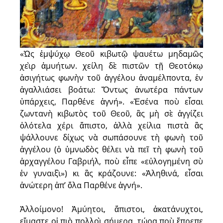
«Ὡς ἐμψύχῳ Θεοῦ κιβωτῷ ψαυέτω μηδαμῶς
χεὶρ ἀμυήτων. χείλη δὲ πιστῶν τῇ Θεοτόκῳ
ἀσιγήτως φωνὴν τοῦ ἀγγέλου ἀναμέλποντα, ἐν
ἀγαλλιάσει βοάτω: Ὄντως ἀνωτέρα πάντων
ὑπάρχεις, Παρθένε ἁγνή». «Ἐσένα ποὺ εἶσαι
ζωντανὴ κιβωτὸς τοῦ Θεοῦ, ἂς μὴ σὲ ἀγγίζει
ὁλότελα χέρι ἄπιστο, ἀλλὰ χείλια πιστὰ ἂς
ψάλλουνε δίχως νὰ σωπάσουνε τὴ φωνὴ τοῦ
ἀγγέλου (ὁ ὑμνωδὸς θέλει νὰ πεῖ τὴ φωνὴ τοῦ
ἀρχαγγέλου Γαβριήλ, ποὺ εἶπε «εὐλογημένη σὺ
ἐν γυναιξὶ») κι ἂς κράζουνε: «Ἀληθινά, εἶσαι
ἀνώτερη ἀπ’ ὅλα Παρθένε ἁγνή».
Ἀλλοίμονο! Ἀμύητοι, ἄπιστοι, ἀκατάνυχτοι,
εἴμαστε οἱ πιὸ πολλοὶ σήμερα, τώρα ποὺ ἔπρεπε