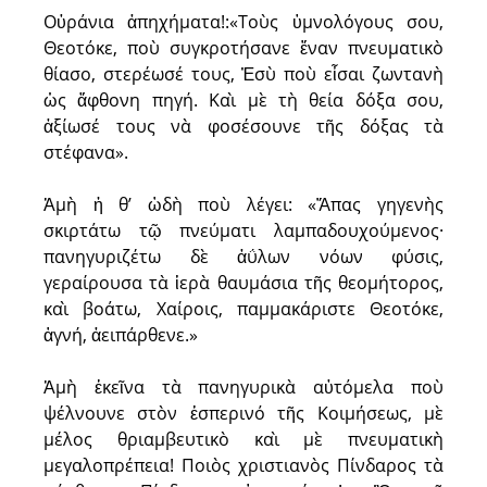
Οὐράνια ἀπηχήματα!:«Τοὺς ὑμνολόγους σου,
Θεοτόκε, ποὺ συγκροτήσανε ἕναν πνευματικὸ
θίασο, στερέωσέ τους, Ἐσὺ ποὺ εἶσαι ζωντανὴ
ὡς ἄφθονη πηγή. Καὶ μὲ τὴ θεία δόξα σου,
ἀξίωσέ τους νὰ φοσέσουνε τῆς δόξας τὰ
στέφανα».
Ἀμὴ ἡ θ’ ὠδὴ ποὺ λέγει: «Ἅπας γηγενὴς
σκιρτάτω τῷ πνεύματι λαμπαδουχούμενος·
πανηγυριζέτω δὲ ἀΰλων νόων φύσις,
γεραίρουσα τὰ ἱερὰ θαυμάσια τῆς θεομήτορος,
καὶ βοάτω, Χαίροις, παμμακάριστε Θεοτόκε,
ἁγνή, ἀειπάρθενε.»
Ἀμὴ ἐκεῖνα τὰ πανηγυρικὰ αὐτόμελα ποὺ
ψέλνουνε στὸν ἑσπερινό τῆς Κοιμήσεως, μὲ
μέλος θριαμβευτικὸ καὶ μὲ πνευματικὴ
μεγαλοπρέπεια! Ποιὸς χριστιανὸς Πίνδαρος τὰ