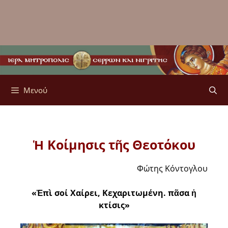
Μενού
Ἡ Κοίμησις τῆς Θεοτόκου
Φώτης Κόντογλου
«Ἐπὶ σοί Χαίρει, Κεχαριτωμένη. πᾶσα ἡ
κτίσις»