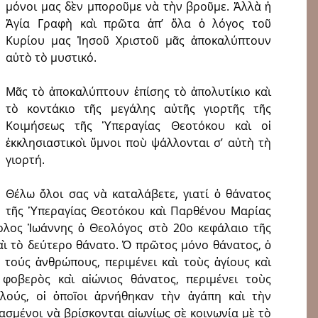
μόνοι μας δὲν μποροῦμε νὰ τὴν βροῦμε. Ἀλλὰ ἡ
Ἁγία Γραφὴ καὶ πρῶτα ἀπ’ ὅλα ὁ λόγος τοῦ
Κυρίου μας Ἰησοῦ Χριστοῦ μᾶς ἀποκαλύπτουν
αὐτὸ τὸ μυστικό.
Μᾶς τὸ ἀποκαλύπτουν ἐπίσης τὸ ἀπολυτίκιο καὶ
τὸ κοντάκιο τῆς μεγάλης αὐτῆς γιορτῆς τῆς
Κοιμήσεως τῆς Ὑπεραγίας Θεοτόκου καὶ οἱ
ἐκκλησιαστικοὶ ὕμνοι ποὺ ψάλλονται σ’ αὐτὴ τὴ
γιορτή.
Θέλω ὅλοι σας νὰ καταλάβετε, γιατί ὁ θάνατος
τῆς Ὑπεραγίας Θεοτόκου καὶ Παρθένου Μαρίας
ολος Ἰωάννης ὁ Θεολόγος στὸ 20ο κεφάλαιο τῆς
αὶ τὸ δεύτερο θάνατο. Ὁ πρῶτος μόνο θάνατος, ὁ
 τούς ἀνθρώπους, περιμένει καὶ τοὺς ἁγίους καὶ
 φοβερὸς καὶ αἰώνιος θάνατος, περιμένει τοὺς
λούς, οἱ ὁποῖοι ἀρνήθηκαν τὴν ἀγάπη καὶ τὴν
κασμένοι νὰ βρίσκονται αἰωνίως σὲ κοινωνία μὲ τὸ