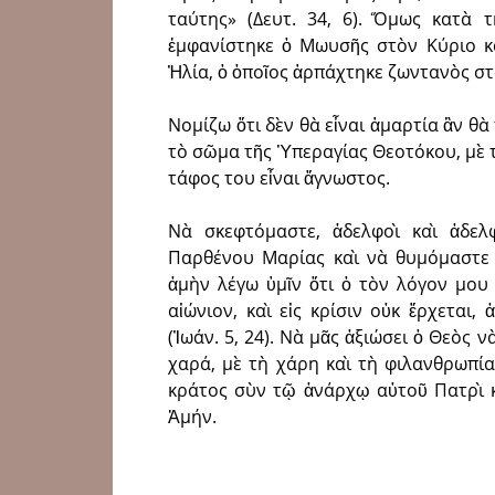
ταύτης» (Δευτ. 34, 6). Ὅμως κατ
ἐμφανίστηκε ὁ Μωυσῆς στὸν Κύριο κ
Ἠλία, ὁ ὁποῖος ἁρπάχτηκε ζωντανὸς σ
Νομίζω ὅτι δὲν θὰ εἶναι ἁμαρτία ἂν θ
τὸ σῶμα τῆς Ὑπεραγίας Θεοτόκου, μὲ τὴ
τάφος του εἶναι ἄγνωστος.
Νὰ σκεφτόμαστε, ἀδελφοὶ καὶ ἀδελ
Παρθένου Μαρίας καὶ νὰ θυμόμαστε 
ἀμὴν λέγω ὑμῖν ὅτι ὁ τὸν λόγον μου
αἰώνιον, καὶ εἰς κρίσιν οὐκ ἔρχεται
(Ἰωάν. 5, 24). Νὰ μᾶς ἀξιώσει ὁ Θεὸς 
χαρά, μὲ τὴ χάρη καὶ τὴ φιλανθρωπία
κράτος σὺν τῷ ἀνάρχῳ αὐτοῦ Πατρὶ κ
Ἀμήν.