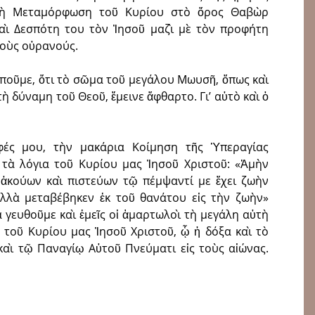
ὰ τὴ Μεταμόρφωση τοῦ Κυρίου στὸ ὅρος Θαβὼρ
αὶ Δεσπότη του τὸν Ἰησοῦ μαζὶ μὲ τὸν προφήτη
τοὺς οὐρανούς.
ὰ ποῦμε, ὅτι τὸ σῶμα τοῦ μεγάλου Μωυσῆ, ὅπως καὶ
 δύναμη τοῦ Θεοῦ, ἔμεινε ἄφθαρτο. Γι’ αὐτὸ καὶ ὁ
φές μου, τὴν μακάρια Κοίμηση τῆς Ὑπεραγίας
τὰ λόγια τοῦ Κυρίου μας Ἰησοῦ Χριστοῦ: «Ἀμὴν
 ἀκούων καὶ πιστεύων τῷ πέμψαντί με ἔχει ζωὴν
, ἀλλὰ μεταβέβηκεν ἐκ τοῦ θανάτου εἰς τὴν ζωὴν»
νὰ γευθοῦμε καὶ ἐμεῖς οἱ ἁμαρτωλοὶ τὴ μεγάλη αὐτὴ
 τοῦ Κυρίου μας Ἰησοῦ Χριστοῦ, ᾧ ἡ δόξα καὶ τὸ
αὶ τῷ Παναγίῳ Αὐτοῦ Πνεύματι εἰς τοὺς αἰώνας.