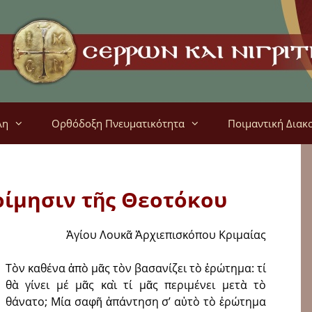
λη
Ορθόδοξη Πνευματικότητα
Ποιμαντική Διακ
Κοίμησιν τῆς Θεοτόκου
Ἁγίου Λουκᾶ Ἀρχιεπισκόπου Κριμαίας
Τὸν καθένα ἀπὸ μᾶς τὸν βασανίζει τὸ ἐρώτημα: τί
θὰ γίνει μέ μᾶς καὶ τί μᾶς περιμένει μετὰ τὸ
θάνατο; Μία σαφῆ ἀπάντηση σ’ αὐτὸ τὸ ἐρώτημα