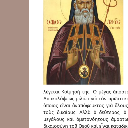
λέγεται Κοίμησή της. Ὁ μέγας ἀπόστ
Ἀποκαλύψεως μιλάει γιὰ τὸν πρῶτο κ
ὁποῖος εἶναι ἀναπόφευκτος γιὰ ὅλους
τοὺς δικαίους. Ἀλλὰ ὁ δεύτερος, ὁ
μεγάλους καὶ ἀμετανόητους ἁμαρτω
δικαιοσύνη τοῦ Θεοῦ καὶ εἶναι καταδι