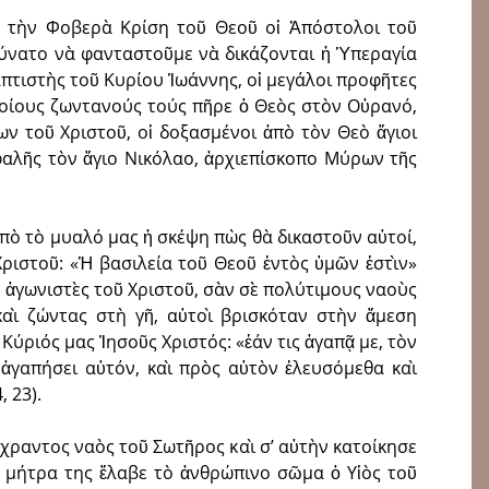
τὰ τὴν Φοβερὰ Κρίση τοῦ Θεοῦ οἱ Ἀπόστολοι τοῦ
ἀδύνατο νὰ φανταστοῦμε νὰ δικάζονται ἡ Ὑπεραγία
πτιστὴς τοῦ Κυρίου Ἰωάννης, οἱ μεγάλοι προφῆτες
ποίους ζωντανούς τούς πῆρε ὁ Θεὸς στὸν Οὐρανό,
ν τοῦ Χριστοῦ, οἱ δοξασμένοι ἀπὸ τὸν Θεὸ ἅγιοι
εφαλῆς τὸν ἅγιο Νικόλαο, ἀρχιεπίσκοπο Μύρων τῆς
ἀπὸ τὸ μυαλό μας ἡ σκέψη πὼς θὰ δικαστοῦν αὐτοί,
Χριστοῦ: «Ἡ βασιλεία τοῦ Θεοῦ ἐντὸς ὑμῶν ἐστὶν»
υς ἀγωνιστὲς τοῦ Χριστοῦ, σὰν σὲ πολύτιμους ναοὺς
αὶ ζώντας στὴ γῆ, αὐτοὶ βρισκόταν στὴν ἄμεση
ὁ Κύριός μας Ἰησοῦς Χριστός: «ἐάν τις ἀγαπᾷ με, τὸν
 ἀγαπήσει αὐτόν, καὶ πρὸς αὐτὸν ἐλευσόμεθα καὶ
 23).
ραντος ναὸς τοῦ Σωτῆρος καὶ σ’ αὐτὴν κατοίκησε
η μήτρα της ἔλαβε τὸ ἀνθρώπινο σῶμα ὁ Υἱὸς τοῦ