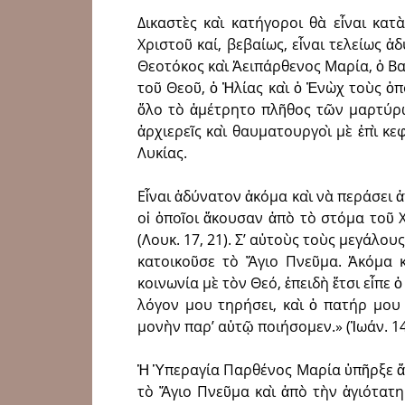
Δικαστὲς καὶ κατήγοροι θὰ εἶναι κα
Χριστοῦ καί, βεβαίως, εἶναι τελείως 
Θεοτόκος καὶ Ἀειπάρθενος Μαρία, ὁ Βα
τοῦ Θεοῦ, ὁ Ἠλίας καὶ ὁ Ἐνὼχ τοὺς ὁ
ὅλο τὸ ἀμέτρητο πλῆθος τῶν μαρτύρω
ἀρχιερεῖς καὶ θαυματουργοὶ μὲ ἐπὶ κ
Λυκίας.
Εἶναι ἀδύνατον ἀκόμα καὶ νὰ περάσει 
οἱ ὁποῖοι ἄκουσαν ἀπὸ τὸ στόμα τοῦ 
(Λουκ. 17, 21). Σ’ αὐτοὺς τοὺς μεγάλο
κατοικοῦσε τὸ Ἅγιο Πνεῦμα. Ἀκόμα κ
κοινωνία μὲ τὸν Θεό, ἐπειδὴ ἔτσι εἶπε 
λόγον μου τηρήσει, καὶ ὁ πατήρ μου
μονὴν παρ’ αὐτῷ ποιήσομεν.» (Ἰωάν. 14,
Ἡ Ὑπεραγία Παρθένος Μαρία ὑπῆρξε ἄχ
τὸ Ἅγιο Πνεῦμα καὶ ἀπὸ τὴν ἁγιότατ