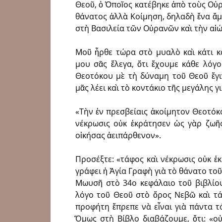
Θεοῦ, ὁ Ὁποῖος κατέβηκε ἀπὸ τοὺς Οὐρ
θάνατος ἀλλὰ Κοίμηση, δηλαδὴ ἕνα ἄμ
στὴ Βασιλεία τῶν Οὐρανῶν καὶ τὴν αἰώ
Μοῦ ἦρθε τώρα στὸ μυαλὸ καὶ κάτι κ
μου σᾶς ἔλεγα, ὅτι ἔχουμε κάθε λόγ
Θεοτόκου μὲ τὴ δύναμη τοῦ Θεοῦ ἔγι
μᾶς λέει καὶ τὸ κοντάκιο τῆς μεγάλης 
«Τὴν ἐν πρεσβείαις ἀκοίμητον Θεοτόκο
νέκρωσις οὐκ ἐκράτησεν ὡς γὰρ ζωῆ
οἰκήσας ἀειπάρθενον».
Προσέξτε: «τάφος καὶ νέκρωσις οὐκ ἐκ
γράφει ἡ Ἁγία Γραφὴ γιὰ τὸ θάνατο το
Μωυσῆ στὸ 34ο κεφάλαιο τοῦ βιβλίου
λόγο τοῦ Θεοῦ στὸ ὅρος Νεβῶ καὶ τ
προφήτη ἔπρεπε νὰ εἶναι γιὰ πάντα 
Ὅμως στὴ Βίβλο διαβάζουμε, ὅτι: «ο