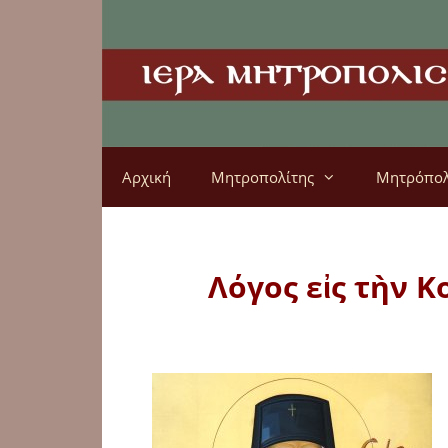
Αρχική
Μητροπολίτης
Μητρόπο
Λόγος εἰς τὴν 