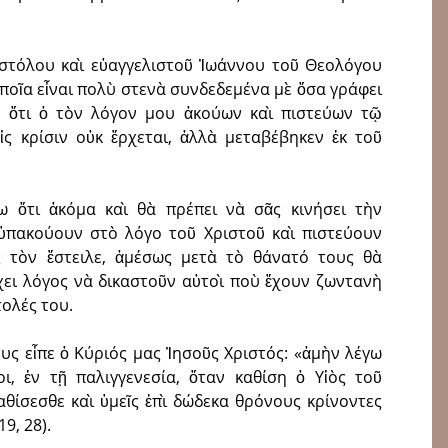
οστόλου καὶ εὐαγγελιστοῦ Ἰωάννου τοῦ Θεολόγου
ὁποῖα εἶναι πολὺ στενὰ συνδεδεμένα μὲ ὅσα γράφει
 ὅτι ὁ τὸν λόγον μου ἀκούων καὶ πιστεύων τῷ
ἰς κρίσιν οὐκ ἔρχεται, ἀλλὰ μεταβέβηκεν ἐκ τοῦ
ω ὅτι ἀκόμα καὶ θὰ πρέπει νὰ σᾶς κινήσει τὴν
ι ὑπακούουν στὸ λόγο τοῦ Χριστοῦ καὶ πιστεύουν
 τὸν ἔστειλε, ἀμέσως μετὰ τὸ θάνατό τους θὰ
χει λόγος νὰ δικαστοῦν αὐτοὶ ποὺ ἔχουν ζωντανὴ
τολές του.
ς εἶπε ὁ Κύριός μας Ἰησοῦς Χριστός: «ἀμὴν λέγω
οι, ἐν τῇ παλιγγενεσία, ὅταν καθίση ὁ Υἱὸς τοῦ
θίσεσθε καὶ ὑμεῖς ἐπὶ δώδεκα θρόνους κρίνοντες
9, 28).