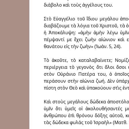
διάβολο καὶ τοὺς ἀγγέλους του.
Στὸ Εὐαγγέλιο τοῦ ἴδιου μεγάλου ἀπ
διαβάζουμε τὰ λόγια τοῦ Χριστοῦ, τὰ 
ἡ Ἀποκάλυψη: «ἀμὴν ἀμὴν λέγω ὑμῖν
πέμψαντί με ἔχει ζωὴν αἰώνιον καὶ ε
θανάτου εἰς τὴν ζωὴν» (Ἰωάν. 5, 24).
Τὸ ἀκοῦτε, τὸ καταλαβαίνετε; Νομίζ
περιέργεια τὸ γεγονὸς ὅτι ὅλοι ὅσο
στὸν Οὐράνιο Πατέρα του, ὁ ὁποῖος
περάσουν στὴν αἰώνια ζωή. Δὲν ὑπάρ
πίστη στὸν Θεὸ καὶ ὑπακούουν στὶς ἐν
Καὶ στοὺς μεγάλους δώδεκα ἀποστόλου
ὑμῖν ὅτι ὑμεῖς οἱ ἀκολουθήσαντές μ
ἀνθρώπου ἐπὶ θρόνου δόξης αὐτοῦ, κα
τὰς δώδεκα φυλάς τοῦ Ἰσραὴλ» (Ματθ. 1