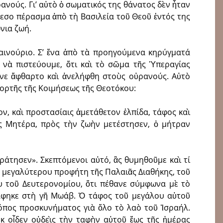
ανούς. Γι’ αὐτὸ ὁ σωματικός της θάνατος δὲν ἦταν
εσο πέρασμα ἀπὸ τὴ Βασιλεία τοῦ Θεοῦ ἐντός της
νια ζωή.
αινούριο. Σ’ ἕνα ἀπὸ τὰ προηγούμενα κηρύγματά
ο νὰ πιστεύουμε, ὅτι καὶ τὸ σῶμα τῆς Ὑπεραγίας
νε ἄφθαρτο καὶ ἀνελήφθη στοὺς οὐρανούς. Αὐτὸ
γιορτῆς τῆς Κοιμήσεως τῆς Θεοτόκου:
ν, καὶ προστασίαις ἀμετάθετον ἐλπίδα, τάφος καὶ
ς Μητέρα, πρὸς τὴν ζωὴν μετέστησεν, ὁ μήτραν
ράτησεν». Σκεπτόμενοι αὐτό, ἂς θυμηθοῦμε καὶ τί
ῦ μεγαλύτερου προφήτη τῆς Παλαιᾶς Διαθήκης, τοῦ
 τοῦ Δευτερονομίου, ὅτι πέθανε σύμφωνα μὲ τὸ
άφηκε στὴ γῆ Μωάβ. Ὁ τάφος τοῦ μεγάλου αὐτοῦ
τόπος προσκυνήματος γιὰ ὅλο τὸ λαὸ τοῦ Ἰσραήλ.
ὐκ οἶδεν οὐδεὶς τὴν ταφὴν αὐτοῦ ἕως τῆς ἡμέρας