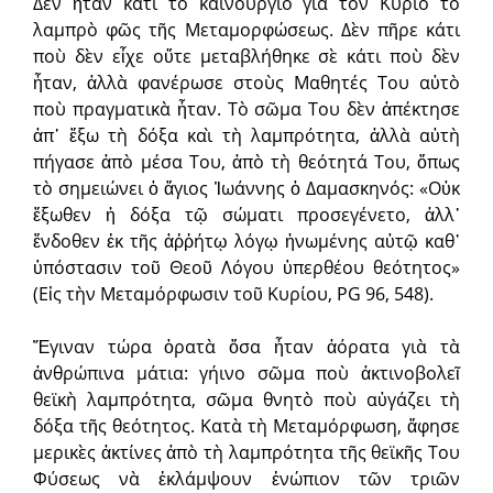
Δὲν ἦταν κάτι τὸ καινούργιο γιὰ τὸν Κύριο τὸ
λαμπρὸ φῶς τῆς Μεταμορφώσεως. Δὲν πῆρε κάτι
ποὺ δὲν εἶχε οὔτε μεταβλήθηκε σὲ κάτι ποὺ δὲν
ἦταν, ἀλλὰ φανέρωσε στοὺς Μαθητές Του αὐτὸ
ποὺ πρα­γματικὰ ἦταν. Τὸ σῶμα Του δὲν ἀπέκτησε
ἀπ᾿ ἔξω τὴ δόξα καὶ τὴ λαμπρότητα, ἀλλὰ αὐτὴ
πήγασε ἀπὸ μέσα Του, ἀπὸ τὴ θεότητά Του, ὅπως
τὸ σημειώνει ὁ ἅγιος Ἰωάννης ὁ Δαμασκηνός: «Οὐκ
ἔξωθεν ἡ δόξα τῷ σώματι προσεγένετο, ἀλλ᾽
ἔνδοθεν ἐκ τῆς ἀῤῥήτῳ λόγῳ ἡνωμένης αὐτῷ καθ᾽
ὑπόστασιν τοῦ Θεοῦ Λόγου ὑπερθέου θεότητος»
(Εἰς τὴν Μεταμόρφωσιν τοῦ Κυρίου, PG 96, 548).
Ἔγιναν τώρα ὁρατὰ ὅσα ἦταν ἀόρατα γιὰ τὰ
ἀνθρώπινα μάτια: γήινο σῶμα ποὺ ἀκτινοβολεῖ
θεϊκὴ λαμπρότητα, σῶμα θνητὸ ποὺ αὐγάζει τὴ
δόξα τῆς θεότητος. Κατὰ τὴ Μεταμόρφωση, ἄφησε
μερικὲς ἀκτίνες ἀπὸ τὴ λαμπρότητα τῆς θεϊκῆς Του
Φύσεως νὰ ἐκλάμψουν ἐνώπιον τῶν τριῶν