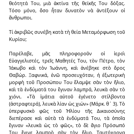
θεότητά Του, μιὰ ἀκτίνα τῆς θεϊκῆς Του δόξας.
Τόσο μόνο, ὅσο ἦταν δυνατὸν νὰ ἀντέξουν οἱ
ἄνθρωποι.
Τί ἀκριβῶς συνέβη κατὰ τὴ θεία Μεταμόρφωση τοῦ
Κυρίου;
Παρέλαβε, μᾶς πληροφοροῦν οἱ ἱεροὶ
Εὐαγγελιστές, τρεῖς Μαθητές Του, τὸν Πέ­­­τρο, τὸν
Ἰάκωβο καὶ τὸν Ἰωάννη, καὶ ἀνέ­βηκε στὸ ὄρος
Θαβώρ. Ξαφνικά, ἐνῶ προσευχόταν, ἡ ἐξωτερικὴ
μορφὴ τοῦ Προσώπου Του ἔλαμψε σὰν τὸν ἥλιο,
καὶ τὰ ἐνδύματά του ἔγιναν λαμπρά, λευκὰ σὰν τὸ
χιόνι. «Τὰ ἱμάτια αὐτοῦ ἐγένετο στίλ­βοντα
(ἀστραφτερά), λευκὰ λίαν ὡς χιών» (Μάρκ. θ΄ 3). Τὸ
ὑπερφυσκὸ φῶς τοῦ Ἡλίου τῆς Δικαιοσύνης
διεπέρασε καὶ αὐτὰ τὰ ἐνδύματά Του, τὰ ὁποῖα
ἔγιναν «λευκὰ ὡς τὸ φῶς», τὸ δὲ ἅγιο Πρόσωπό
Του ἔγινε λαμπρὸ σὰν τὸν ἥλιο. Ταυτόχρονα