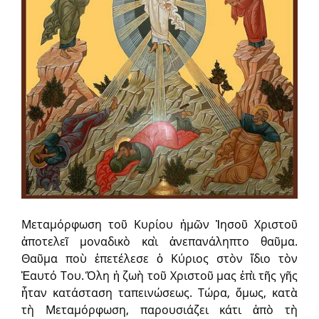
Μεταμόρφωση τοῦ Κυρίου ἡμῶν Ἰησοῦ Χριστοῦ
ἀποτελεῖ μοναδικὸ καὶ ἀνεπανάληπτο θαῦμα.
Θαῦμα ποὺ ἐπετέλεσε ὁ Κύριος στὸν ἴδιο τὸν
Ἑαυτό Του. Ὅλη ἡ ζωὴ τοῦ Χριστοῦ μας ἐπὶ τῆς γῆς
ἦταν κατάσταση ταπεινώσεως. Τώρα, ὅμως, κατὰ
τὴ Μεταμόρφωση, παρουσιάζει κάτι ἀπὸ τὴ