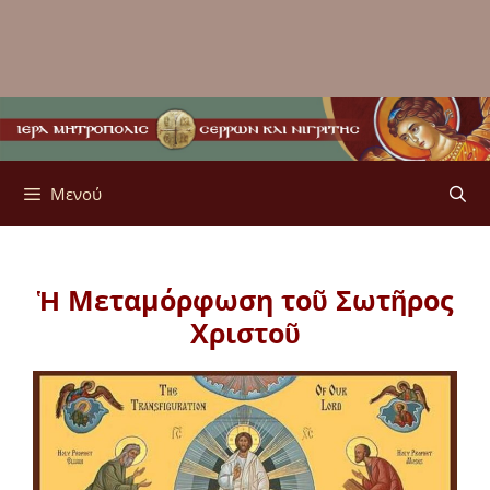
Μενού
Ἡ Μεταμόρφωση τοῦ Σωτῆρος
Χριστοῦ