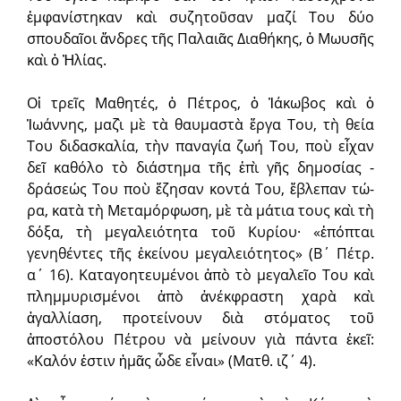
ἐμφανίστηκαν καὶ συζητοῦσαν μαζί Του δύο
σπουδαῖοι ἄνδρες τῆς Παλαιᾶς Διαθήκης, ὁ Μωυσῆς
καὶ ὁ Ἠλίας.
Οἱ τρεῖς Μαθητές, ὁ Πέτρος, ὁ Ἰάκωβος καὶ ὁ
Ἰωάννης, μαζὶ μὲ τὰ θαυμαστὰ ἔργα Του, τὴ θεία
Του διδασκαλία, τὴν παναγία ζωή Του, ποὺ εἶχαν
δεῖ καθόλο τὸ διάστημα τῆς ἐπὶ γῆς δημοσίας ­
δράσεώς Του ποὺ ἔζησαν κοντά Του, ἔβλεπαν τώ­
ρα, κατὰ τὴ Μεταμόρφωση, μὲ τὰ μάτια τους καὶ τὴ
δόξα, τὴ μεγαλειότητα τοῦ Κυρίου· «ἐπόπται
γενηθέντες τῆς ἐκείνου μεγαλειότητος» (Β΄ Πέτρ.
α΄ 16). Καταγοητευμένοι ἀπὸ τὸ μεγαλεῖο Του καὶ
πλημμυρισμένοι ἀπὸ ἀνέκφραστη χαρὰ καὶ
ἀγαλλίαση, προτείνουν διὰ στόματος τοῦ
ἀποστόλου Πέτρου νὰ μείνουν γιὰ πάν­τα ἐκεῖ:
«Καλόν ἐστιν ἡμᾶς ὧδε εἶναι» (Ματθ. ιζ΄ 4).