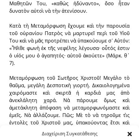
Μαθητῶν Του, «καθὼς ἠδύναντο», ὅσο ἦταν
δυνατὸν αὐτοὶ νὰ τὴν ἀτενίσουν.
Κατὰ τὴ Μεταμόρφωση ἔχουμε καὶ τὴν παρουσία
τοῦ οὐρανίου Πατρὸς νὰ μαρτυρεῖ περὶ τοῦ Υἱοῦ
Του καὶ νὰ μᾶς προτρέπει νὰ ὑπακούουμε σ᾿ Αὐτόν:
«Ἦλθε φωνὴ ἐκ τῆς νεφέλης λέγουσα· οὗτός ἐστιν
ὁ υἱός μου ὁ ἀγαπητός· αὐτοῦ ἀκούετε» (Μάρκ. θ΄
7).
Μεταμόρφωση τοῦ Σωτῆρος Χριστοῦ! Μεγάλο τὸ
θαῦ­μα, μεγάλη Δεσποτικὴ γιορτή. Δικαιολογημένα
χαιρόμαστε καὶ σκιρτᾶ ἡ καρδιά μας ἀπὸ
ἀνεκλάλητη χαρά. Νὰ πάρουμε ὅμως καὶ
ἀμετάκλητη ἀπόφαση νὰ μεταμορφωνόμαστε καὶ
ἐμεῖς. Νὰ ἀλλάζουμε. Πῶς; Μὲ τὸ νὰ τηροῦμε τὶς
ἐντολὲς τοῦ Χριστοῦ μας, ὑπακούοντας ἔτσι καὶ
στὴ φωνὴ τοῦ οὐράνιου Πατέρα. «Αὐτοῦ ἀκούετε»,
Διαχείριση Συγκατάθεσης
παρήγγειλε (Ματθ. ιζ΄ 5). Ἂς ἀπομακρύνουμε