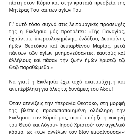
πίστη στον Κύριο και στην κραταιά πρεσβεία της
Μητέρας Του και των αγίων Του.
Γι’ αυτό τόσο συχνά στις λειτουργικές προσευχές
της η Εκκλησία μάς προτρέπει: «Τῆς Παναγίας,
ἀχράντου, ὑπερευλογημένης, ἐνδόξου, Δεσποίνης
ἡμῶν Θεοτόκου καί ἀειπαρθένου Μαρίας, μετά
πάντων τῶν ἁγίων μνημονεύσαντες, ἑαυτούς καί
ἀλλήλους καί πᾶσαν τήν ζωήν ἡμῶν Χριστῷ τῷ
Θεῷ παραθώμεθα.»
Να γιατί η Εκκλησία έχει ισχύ ακαταμάχητη και
ανυπέρβλητη για όλες τις δυνάμεις του Άδου!
Όταν ατενίζεις την Υπεραγία Θεοτόκο, στη μορφή
της βλέπεις προσωποποιημένη ολόκληρη την
Εκκλησία: τον Κύριό μας, αφού υπήρξε η «σκηνή
του Θεού και Λόγου» Ιησού Χριστού· τον αγγελικό
κόσμο, ως «των αγγέλων τον βίον εμφαίνουσαν»·