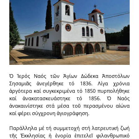
Ὁ Ἱερός Ναός τῶν Ἁγίων Δώδεκα Ἀποστόλων
Σησαμιᾶς ἀνεγέρθηκε τό 1836. Λίγα χρόνια
ἀργότερα καί συγκεκριμένα τό 1850 πυρπολήθηκε
καί ἀνακατασκευάστηκε τό 1856. Ὁ Ναός
ἀνακαινίστηκε στά μέσα τοῦ περασμένου αἰώνα
καί φέρει σύγχρονη ἁγιογράφηση.
Παράλληλα μέ τή συμμετοχή στή λατρευτική ζωή
τῆς Ἐκκλησίας ἡ ἐνορία ἐπιτελεῖ φιλανθρωπικό