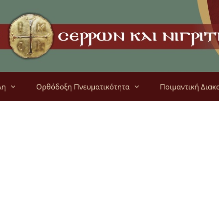
λη
Ορθόδοξη Πνευματικότητα
Ποιμαντική Διακ