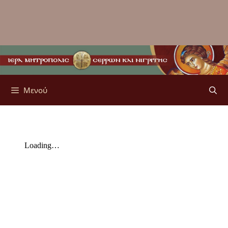
Μενού