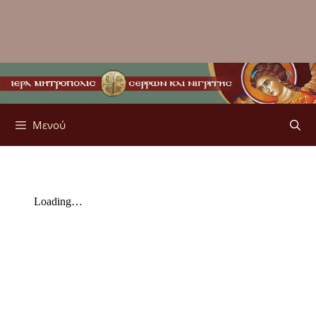
Μενού