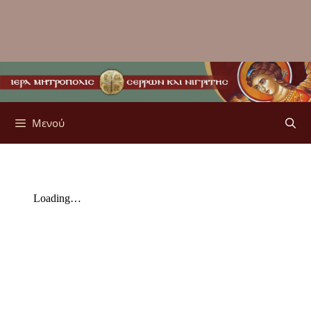
Μενού