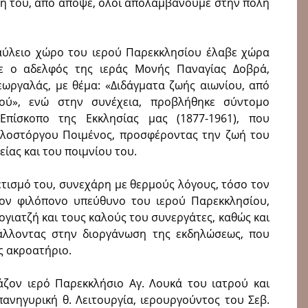
υχή του, από απόψε, όλοι απολαμβάνουμε στην πόλη
 αύλειο χώρο του ιερού Παρεκκλησίου έλαβε χώρα
σε ο αδελφός της ιεράς Μονής Παναγίας Δοβρά,
Γεωργαλάς, με θέμα: «Διδάγματα ζωής αιωνίου, από
ού», ενώ στην συνέχεια, προβλήθηκε σύντομο
Επίσκοπο της Εκκλησίας μας (1877-1961), που
ιλοστόργου Ποιμέ­νος, προσφέροντας την ζωή του
είας και του ποιμνίου του.
ετισμό του, συνεχάρη με θερμούς λόγους, τόσο τον
 τον φιλόπονο υπεύθυνο του ιερού Παρεκκλησίου,
γιατζή και τους καλούς του συνεργάτες, καθώς και
άλλοντας στην διοργάνωση της εκδηλώσεως, που
ς ακροατήριο.
άζον ιερό Παρεκκλήσιο Αγ. Λουκά του ιατρού και
πανηγυρική θ. Λειτουργία, ιερουργούντος του Σεβ.