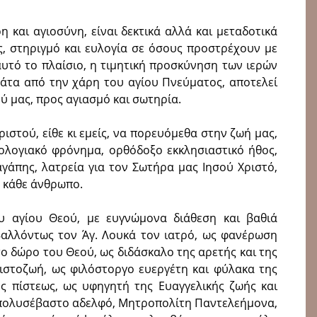
η και αγιοσύνη, είναι δεκτικά αλλά και μεταδοτικά
ς, στηριγμό και ευλογία σε όσους προστρέχουν με
αυτό το πλαίσιο, η τιμητική προσκύνηση των ιερών
μάτα από την χάρη του αγίου Πνεύματος, αποτελεί
ύ μας, προς αγιασμό και σωτηρία.
ιστού, είθε κι εμείς, να πορευόμεθα στην ζωή μας,
μολογιακό φρόνημα, ορθόδοξο εκκλησιαστικό ήθος,
γάπης, λατρεία για τον Σωτήρα μας Ιησού Χριστό,
α κάθε άνθρωπο.
 αγίου Θεού, με ευγνώμονα διάθεση και βαθιά
βαλλόντως τον Άγ. Λουκά τον ιατρό, ως φανέρωση
το δώρο του Θεού, ως διδάσκαλο της αρετής και της
ιστοζωή, ως φιλόστοργο ευεργέτη και φύλακα της
 πίστεως, ως υφηγητή της Ευαγγελικής ζωής και
ν πολυσέβαστο αδελφό, Μητροπολίτη Παντελεήμονα,