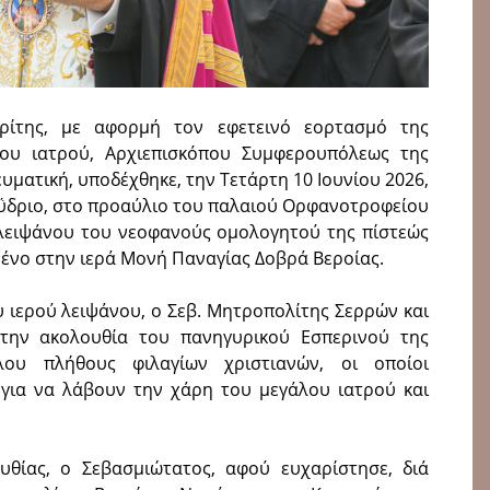
ρίτης, με αφορμή τον εφετεινό εορτασμό της
ου ιατρού, Αρχιεπισκόπου Συμφερουπόλεως της
ευματική, υποδέχθηκε, την Τετάρτη 10 Ιουνίου 2026,
αΰδριο, στο προ­αύλιο του παλαιού Ορφανοτροφείου
λειψάνου του νεοφανούς ομολογητού της πίστεώς
μένο στην ιερά Μονή Παναγίας Δοβρά Βεροίας.
 ιερού λειψάνου, ο Σεβ. Μητροπολίτης Σερρών και
στην ακολουθία του πανηγυρικού Εσπερινού της
ου πλήθους φιλαγίων χριστιανών, οι οποίοι
για να λάβουν την χάρη του μεγάλου ιατρού και
θίας, ο Σεβασμιώτατος, αφού ευχαρίστησε, διά