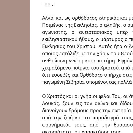
τους.
Αλλά, και ως ορθόδοξος κληρικός και μ
Ποιμένας της Εκκλησίας, ο αληθής, ο 
αγωνιστής, ο αντιστασιακός υπέρ 
εκκλησιαστικού ήθους, ο μάρτυρας ο π
Εκκλησίας του Χριστού. Αυτός ήτο ο Άγ
οποίος εστόλιζε με την χάριν του Θεο
ανθρώπινη γνώση και επιστήμη. Εφρόντ
χειμαζόμενο ποίμνιο του Χριστού, από 
ό,τι ευσεβές και Ορθόδοξο υπήρχε στι
παγωμένη Σιβηρία, υπομένοντας πολλά 
Ο Χριστός και οι γνήσιοι φίλοι Του, οι ά
Λουκάς, ζουν εις τον αιώνα και δίδο
διανοίγουν δρόμους προς την σωτηρία. 
από την ζωή και το παράδειγμά τους
φρονήματός τους, από την θυσιαστ
ακεραιότητα του χαρακτήρος τους.