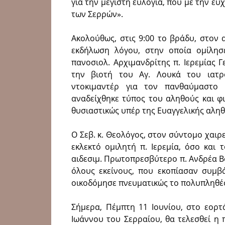
για την μεγίστη ευλογία, που με την ε
των Σερρών».
Ακολούθως, στις 9:00 το βράδυ, στον
εκδήλωση λόγου, στην οποία ομίλη­
πανοσιολ. Αρχιμανδρίτης π. Ιερεμίας 
την βιοτή του Αγ. Λουκά του ιατρ
ντοκιμαντέρ για τον πανθαύμαστο 
αναδείχθηκε τύπος του αληθούς και φ
θυσιαστικώς υπέρ της Ευαγγελικής αλη­θ
Ο Σεβ. κ. Θεολόγος, στον σύντομο χαιρ
εκλεκτό ομιλητή π. Ιερεμία, όσο και
αιδεσιμ. Πρωτοπρεσβύτερο π. Ανδρέα Βο
όλους εκείνους, που εκοπίασαν συμβ
οικοδόμησε πνευματικώς το πολυπληθέ
Σήμερα, Πέμπτη 11 Ιουνίου, στο εορτ
Ιωάννου του Σερραίου, θα τελεσθεί η 