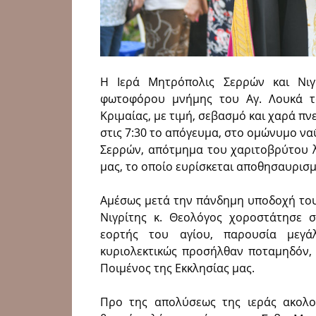
Η Ιερά Μητρόπολις Σερρών και Νιγ
φωτοφόρου μνήμης του Αγ. Λουκά τ
Κριμαίας, με τιμή, σεβασμό και χαρά πν
στις 7:30 το απόγευμα, στο ομώνυμο ν
Σερρών, απότμημα του χαριτοβρύτου 
μας, το οποίο ευρίσκεται αποθησαυ­ρισ
Αμέσως μετά την πάνδημη υποδοχή του
Νιγρίτης κ. Θεολόγος χοροστάτησε 
εορτής του αγίου, παρουσία μεγάλ
κυριολεκτικώς προσήλθαν ποταμηδόν, 
Ποιμένος της Εκκλησίας μας.
Προ της απολύσεως της ιεράς ακολου