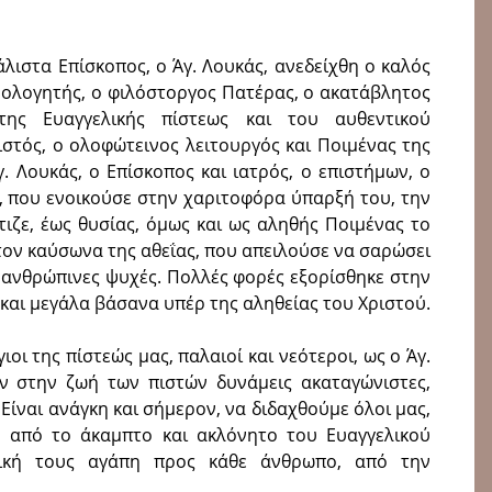
άλιστα Επίσκοπος, ο Άγ. Λουκάς, ανεδείχθη ο καλός
ομολογητής, ο φιλόστοργος Πατέρας, ο ακατάβλητος
της Ευαγγελικής πίστεως και του αυθεντικού
ιστός, ο ολοφώτεινος λειτουργός και Ποιμένας της
. Λουκάς, ο Επίσκοπος και ιατρός, ο επιστήμων, ο
ύ, που ενοικούσε στην χαριτοφόρα ύπαρξή του, την
ιζε, έως θυσίας, όμως και ως αληθής Ποιμένας το
τον καύσωνα της αθεΐας, που απειλούσε να σαρώσει
ς ανθρώπινες ψυχές. Πολλές φορές εξορίσθηκε στην
και μεγάλα βάσανα υπέρ της αληθείας του Χριστού.
γιοι της πίστεώς μας, παλαιοί και νεότεροι, ως ο Άγ.
υν στην ζωή των πιστών δυνάμεις ακαταγώνιστες,
Είναι ανάγκη και σήμερον, να διδαχθούμε όλοι μας,
, από το άκαμπτο και ακλόνητο του Ευαγγελικού
ική τους αγάπη προς κάθε άνθρωπο, από την