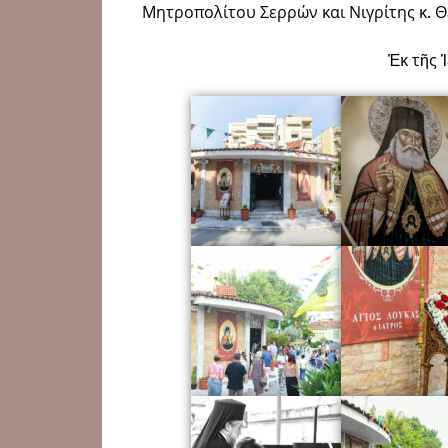
Μητροπολίτου Σερρών και Νιγρίτης κ. 
Ἐκ τῆς 