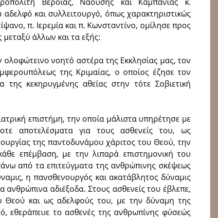
οπολίτη Βεροίας, Ναούσης και Καμπανίας κ.
 αδελφό και συλλειτουργό, όπως χαρακτηριστικώς
είψανο, π. Ιερεμία και π. Κωνσταντίνο, ομίλησε προς
 μεταξύ άλλων και τα εξής:
ν ολοφώτεινο νοητό αστέρα της Εκκλησίας μας, τον
υμφερουπόλεως της Κριμαίας, ο οποίος έζησε τον
 της κεκηρυγμένης αθεΐας στην τότε Σοβιετική
 ιατρική επιστήμη, την οποία μάλιστα υπηρέτησε με
οτε αποτελέσματα για τους ασθενείς του, ως
τουργίας της παντοδυνάμου χάριτος του Θεού, την
κάθε επέμβαση, με την λιπαρά επιστημονική του
 πάνω από τα επιτεύγματα της ανθρώπινης σκέψεως
ύναμις, η πανσθενουργός και ακατάβλητος δύναμις
τα ανθρώπινα αδιέξοδα. Στους ασθενείς του έβλεπε,
υ Θεού και ως αδελφούς του, με την δύναμη της
τό, εθεράπευε το ασθενές της ανθρωπίνης φύσεώς