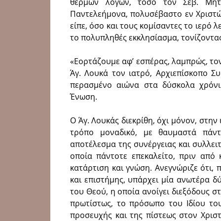
θερμών λόγων, τόσο τον Σεβ. Μητρ
Παντελεήμονα, πολυσέβαστο εν Χριστώ
είπε, όσο και τους κομίσαντες το ιερό λ
το πολυπληθές εκκλησίασμα, τονίζοντας
«Εορτάζουμε αφ’ εσπέρας, λαμπρώς, το
Άγ. Λουκά τον ιατρό, Αρχιεπίσκοπο Σ
περασμένο αιώνα στα δύσκολα χρόνια
Ένωση.
Ο Άγ. Λουκάς διεκρίθη, όχι μόνον, στην
τρόπο μοναδικό, με θαυμαστά πάντ
αποτέλεσμα της συνέργειας και συλλει
οποία πάντοτε επεκαλείτο, πριν από 
κατάρτιση και γνώση. Ανεγνώριζε ότι,
και επιστήμης, υπάρχει μία ανωτέρα δ
του Θεού, η οποία ανοίγει διεξόδους σ
πρωτίστως, το πρόσωπο του Ιδίου το
προσευχής και της πίστεως στον Χρισ