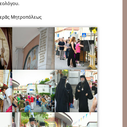
Θεολόγου.
Ἱερᾶς Μητροπόλεως