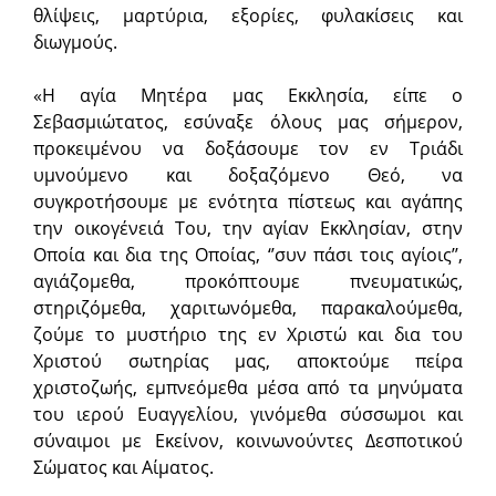
θλίψεις, μαρτύρια, εξορίες, φυλακίσεις και
διωγμούς.
«Η αγία Μητέρα μας Εκκλησία, είπε ο
Σεβασμιώτατος, εσύναξε όλους μας σήμερον,
προκειμένου να δοξάσουμε τον εν Τριάδι
υμνούμενο και δοξαζόμενο Θεό, να
συγκροτήσουμε με ενότητα πίστεως και αγάπης
την οικογένειά Του, την αγίαν Εκκλησίαν, στην
Οποία και δια της Οποίας, ‘’συν πάσι τοις αγίοις’’,
αγιάζομεθα, προκόπτουμε πνευματικώς,
στηριζόμεθα, χαριτωνόμεθα, παρακαλούμεθα,
ζούμε το μυστήριο της εν Χριστώ και δια του
Χριστού σωτηρίας μας, αποκτούμε πείρα
χριστοζωής, εμπνεόμεθα μέσα από τα μηνύματα
του ιερού Ευαγγελίου, γινόμεθα σύσσωμοι και
σύναιμοι με Εκείνον, κοινωνούντες Δεσποτικού
Σώματος και Αίματος.