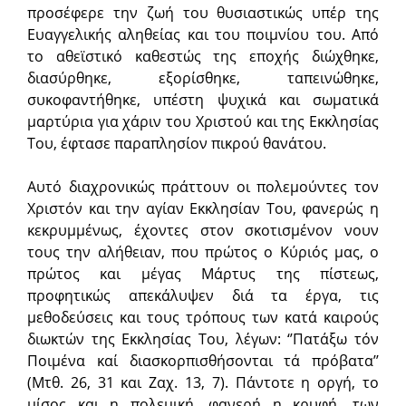
προσέφερε την ζωή του θυσιαστικώς υπέρ της
Ευαγγελικής αλη­θείας και του ποιμνίου του. Από
το αθεϊστικό καθεστώς της εποχής διώ­χθηκε,
διασύρθηκε, εξορίσθηκε, ταπεινώθηκε,
συκοφαντήθηκε, υπέστη ψυχικά και σω­ματικά
μαρτύρια για χάριν του Χριστού και της Εκκλησίας
Του, έφτασε παραπλησίον πικρού θανάτου.
Αυτό διαχρονικώς πράττουν οι πολεμούντες τον
Χριστόν και την αγίαν Εκκλησίαν Του, φανερώς η
κεκρυμμένως, έχοντες στον σκοτισμένον νουν
τους την αλήθειαν, που πρώτος ο Κύριός μας, ο
πρώτος και μέγας Μάρτυς της πίστεως,
προφητικώς απεκάλυψεν διά τα έργα, τις
μεθοδεύσεις και τους τρόπους των κατά καιρούς
διωκτών της Εκκλησίας Του, λέγων: ‘’Πατάξω τόν
Ποιμένα καί διασκορπισθήσονται τά πρόβατα’’
(Μτθ. 26, 31 και Ζαχ. 13, 7). Πάντοτε η οργή, το
μίσος και η πολεμική, φανερή η κρυφή, των