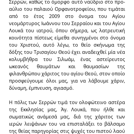
Σερρών, καθώς το όμορφο αυτό ναΰδριο στο προ­
αύλιο του παλαιού Ορφανοτροφείου, που τιμάται
από το έτος 2009 στο όνομα του Αγίου
νεομάρτυρος Ιωάννου του Σερραίου και του Αγίου
Λουκά του ιατρού, όπου σήμερα, ως λατρευτική
κοινότητα πίστεως είμεθα συνηγμένοι στο όνομα
του Χριστού, αυτό λέγω, το θείο σκήνωμα της
δόξης του Τρισαγίου Θεού έχει αναδειχθεί μία νέα
κολυμβήθρα του Σιλωάμ, ένας αστείρευτος
ωκεανός θαυμάτων και θαυμασίων της
φιλανθρώπου χάριτος του αγίου Θεού, στον οποίο
προσφεύγουμε όλοι μας, για να λάβουμε χάριν,
δύναμη, έμπνευση, αγιασμό.
Η πόλις των Σερρών τιμά τον ολοφώτεινο αστέρα
της Εκκλησίας μας, Άγ. Λουκά, που ήλθε και
σωματικώς ανάμεσά μας, διά της χάριτος των
ιερών λειψάνων του να επισταλάξει το βάλσαμο
της θείας παρηγορίας στις ψυχές του πιστού λαού