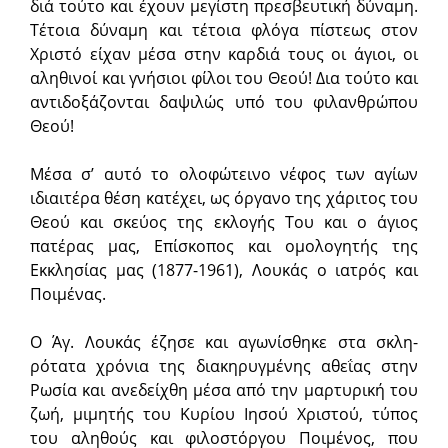
διά τούτο και έχουν μεγίστη πρεσβευτική δύναμη.
Τέτοια δύναμη και τέτοια φλόγα πίστεως στον
Χριστό είχαν μέσα στην καρδιά τους οι άγιοι, οι
αληθινοί και γνήσιοι φίλοι του Θεού! Δια τούτο και
αντιδοξάζονται δαψιλώς υπό του φιλανθρώπου
Θεού!
Μέσα σ’ αυτό το ολοφώτεινο νέφος των αγίων
ιδιαιτέρα θέση κατέ­χει, ως όργανο της χάριτος του
Θεού και σκεύος της εκλογής Του και ο άγιος
πατέρας μας, Επίσκοπος και ομολογητής της
Εκκλησίας μας (1877-1961), Λουκάς ο ιατρός και
Ποιμένας.
Ο Άγ. Λουκάς έζησε και αγωνίσθηκε στα σκλη­
ρότατα χρόνια της διακηρυγμένης αθεΐας στην
Ρωσία και ανεδείχθη μέσα από την μαρτυρική του
ζωή, μιμητής του Κυρίου Ιησού Χριστού, τύπος
του αληθούς και φιλοστόργου Ποιμέ­νος, που