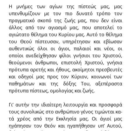
Η μνήμες των αγίων της πίστεώς μας, μας
υπενθυμίζουν με τον πιο δυνατό τρόπο τον
πραγματικό σκοπό της ζωής μας, που δεν είναι
άλλος από τον αγιασμό μας, που αποτελεί το
αγιώτατο θέλημα του Κυ­ρίου μας. Αυτό το θέλημα
του Θεού πίστευσαν, υπηρέτησαν και εβί­ωσαν
αυθεντι­κώς όλοι οι άγιοι, παλαιοί και νέοι, οι
οποίοι ανε­δείχθησαν φίλοι γνήσιοι του Χριστού,
θεούμενοι άνθρωποι, επιστολή Χριστού, γνήσια
πρό­τυπα αρετής και ήθους, ακοίμητοι πρεσβευτές
και οδηγοί μας προς τον Κύριον, κοινωνοί των
παθημάτων και της δόξης Του, αξεπέραστα
πρότυπα πίστεως, ομολογίας και ζωής.
Γι’ αυτήν την ιδιαίτερη λει­τουργία και προ­σφορά
τους συνολικώς στο ανθρώ­πινο γένος τιμώνται κα­
τά χρέος από την Εκκλησία μας. Οι άγιοί μας
ηγάπησαν τον Θεόν και ηγαπήθησαν υπ’ Αυτού,