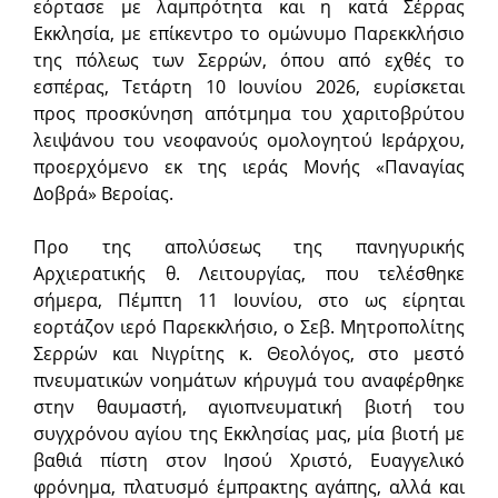
εόρτασε με λαμπρότητα και η κατά Σέρρας
Εκκλησία, με επίκεντρο το ομώνυμο Παρεκκλήσιο
της πόλεως των Σερρών, όπου από εχθές το
εσπέρας, Τετάρτη 10 Ιουνίου 2026, ευρίσκεται
προς προσκύνηση απότμημα του χαριτοβρύτου
λειψάνου του νεοφανούς ομολογητού Ιεράρχου,
προερχόμενο εκ της ιεράς Μονής «Παναγίας
Δοβρά» Βεροίας.
Προ της απολύσεως της πανηγυρικής
Αρχιερατικής θ. Λειτουργίας, που τελέσθηκε
σήμερα, Πέμπτη 11 Ιουνίου, στο ως είρηται
εορτάζον ιερό Παρεκκλήσιο, ο Σεβ. Μητροπολίτης
Σερρών και Νιγρίτης κ. Θεολόγος, στο μεστό
πνευματικών νοημάτων κήρυγμά του αναφέρθηκε
στην θαυμαστή, αγιοπνευματική βιοτή του
συγχρόνου αγίου της Εκκλησίας μας, μία βιοτή με
βαθιά πίστη στον Ιησού Χριστό, Ευαγγελικό
φρόνημα, πλατυσμό έμπρακτης αγάπης, αλλά και