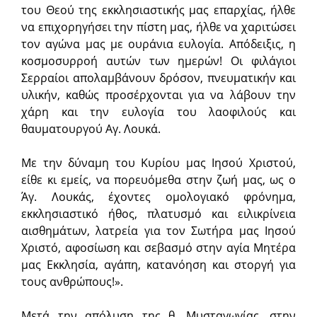
του Θεού της εκκλησιαστικής μας επαρχίας, ήλθε
να επιχορηγήσει την πίστη μας, ήλθε να χαριτώσει
τον αγώνα μας με ουράνια ευλογία. Απόδειξις, η
κοσμοσυρροή αυτών των ημερών! Οι φιλάγιοι
Σερραίοι απολαμβάνουν δρόσον, πνευματικήν και
υλικήν, καθώς προσέρχονται για να λάβουν την
χάρη και την ευλογία του λαοφιλούς και
θαυματουργού Αγ. Λουκά.
Με την δύναμη του Κυρίου μας Ιησού Χριστού,
είθε κι εμείς, να πορευόμεθα στην ζωή μας, ως ο
Άγ. Λουκάς, έχοντες ομολογιακό φρόνημα,
εκκλησιαστικό ήθος, πλατυσμό και ειλικρίνεια
αισθημάτων, λατρεία για τον Σωτήρα μας Ιησού
Χριστό, αφοσίωση και σεβασμό στην αγία Μητέρα
μας Εκκλησία, αγάπη, κατανόηση και στοργή για
τους ανθρώπους!».
Μετά την απόλυση της θ. Μυσταγωγίας, στην