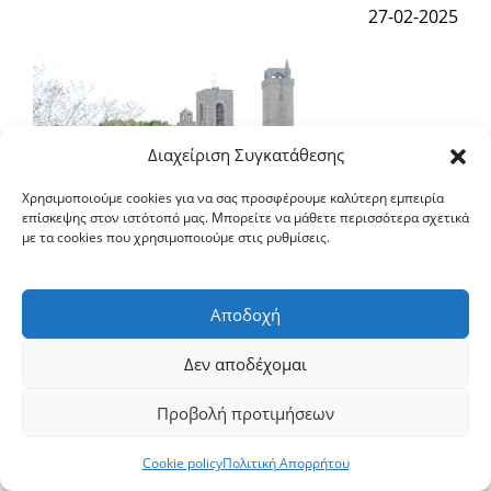
27-02-2025
Διαχείριση Συγκατάθεσης
Χρησιμοποιούμε cookies για να σας προσφέρουμε καλύτερη εμπειρία
επίσκεψης στον ιστότοπό μας. Μπορείτε να μάθετε περισσότερα σχετικά
με τα cookies που χρησιμοποιούμε στις ρυθμίσεις.
Αποδοχή
Δεν αποδέχομαι
Στην γειτονική αποστολοβάδιστο και αγιοτόκο
Ιταλία μετέβη την παρελθούσα εβδομάδα ο Σεβ.
Προβολή προτιμήσεων
Μητροπολίτης Σερρών και Νιγρίτης κ. Θεολόγος,
επικεφαλής μικρής ομάδος συνεργατών του.
Cookie policy
Πολιτική Απορρήτου