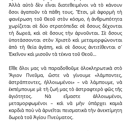
Ἀλλὰ αὐτὸ δὲν εἶ­ναι διατεθειμένοι νὰ τὸ κάνουν
ὅσοι ἀ­γαποῦν τὰ πάθη τους. Ἔτσι, μὲ ἀ­φορμὴ τὴ
φανέρωση τοῦ Θεοῦ στὸν κόσμο, ἡ ἀνθρωπότητα
χωρίζεται σὲ δύο στρατόπεδα: σὲ ὅσους δέχονται
τὴ δωρεά, καὶ σὲ ὅσους τὴν ἀρνοῦνται. Σὲ ὅσους
ὑποτάσσονται στὸν Χριστὸ καὶ μεταμορφώνονται
ἀπὸ τὴ θεία ἀγάπη, καὶ σὲ ὅσους ἀντιτίθενται σ᾿
Ἐκεῖνον καὶ μισοῦν τὰ τέκνα τοῦ Θεοῦ…
Εἴθε ὅλοι μας νὰ παραδοθοῦμε ὁλοκληρωτικὰ στὸ
Ἅγιον Πνεῦμα, ὥστε νὰ γί­νουμε «λάμποντες,
ἀστράπτοντες, ἠλ­­­­λοιωμένοι» – νὰ λάμπουμε, νὰ
ἐκπέμ­πουμε μὲ τὴ ζωή μας τὸ ἀστραφτερὸ φῶς τῆς
ἁγιότητος. Νὰ εἴμαστε ἀλλοιωμένοι,
μεταμορφωμένοι – καὶ νὰ μὴν ὑπάρχει καμιὰ
καρδιὰ ποὺ νὰ ἀρνεῖται πεισματικὰ τὴν ἀνεκτίμητη
δωρεὰ τοῦ Ἁγίου Πνεύματος.