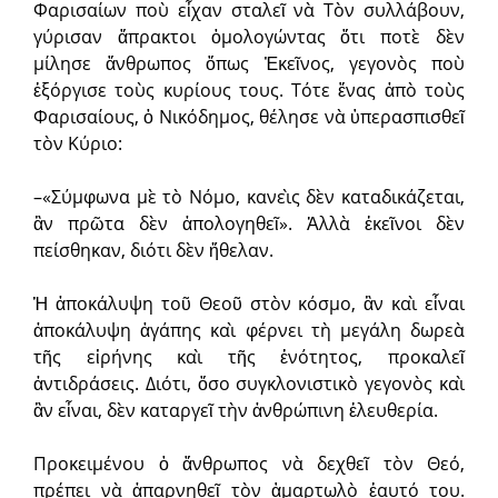
Φαρισαίων ποὺ εἶχαν σταλεῖ νὰ Τὸν συλλάβουν,
γύρισαν ἄπρακτοι ὁμολογώντας ὅτι ποτὲ δὲν
μίλησε ἄνθρωπος ὅπως Ἐκεῖνος, γεγονὸς ποὺ
ἐξόργισε τοὺς κυρίους τους. Τότε ἕνας ἀπὸ τοὺς
Φαρισαίους, ὁ Νικόδημος, θέλησε νὰ ὑπερ­ασπισθεῖ
τὸν Κύριο:
–«Σύμφωνα μὲ τὸ Νόμο, κανεὶς δὲν καταδικάζεται,
ἂν πρῶτα δὲν ἀπολογηθεῖ». Ἀλλὰ ἐκεῖνοι δὲν
πείσθηκαν, διότι δὲν ἤθελαν.
Ἡ ἀποκάλυψη τοῦ Θεοῦ στὸν κόσμο, ἂν καὶ εἶναι
ἀποκάλυψη ἀγάπης καὶ φέρνει τὴ μεγάλη δωρεὰ
τῆς εἰρήνης καὶ τῆς ἑνότητος, προκαλεῖ
ἀντιδράσεις. Διότι, ὅσο συγκλονιστικὸ γεγονὸς καὶ
ἂν εἶναι, δὲν καταργεῖ τὴν ἀνθρώπινη ἐλευθερία.
Προκειμένου ὁ ἄνθρωπος νὰ ­δεχθεῖ τὸν Θεό,
πρέπει νὰ ἀπαρνηθεῖ τὸν ἁ­μαρτωλὸ ἑαυτό του.