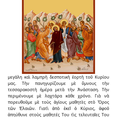
μεγάλη καὶ λαμπρὴ δεσποτικὴ ἑορτὴ τοῦ Κυρίου
μας. Τὴν πανηγυρίζουμε μὲ ὕμνους τὴν
τεσσαρακοστὴ ἡμέρα μετὰ τὴν Ἀνάσταση. Τὴν
περιμένουμε μὲ λαχτάρα κάθε χρόνο. Γιὰ νὰ
πορευθοῦμε μὲ τοὺς ἁγίους μαθητὲς στὸ Ὄρος
τῶν Ἐλαιῶν. Γιατὶ ἀπὸ ἐκεῖ ὁ Κύριος, ἀφοῦ
ἀπηύθυνε στοὺς μαθητές Του τὶς τελευταῖες Του