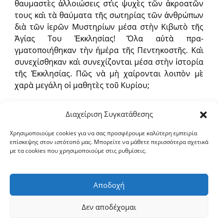
θαυμαστὲς ἀλλοιώσεις στὶς ψυ­χὲς τῶν ἀκροατῶν
τους καὶ τὰ θαύμα­τα τῆς σωτηρίας τῶν ἀνθρώπων
διὰ τῶν ἱερῶν Μυστηρίων μέσα στὴν Κιβωτὸ τῆς
Ἁγίας Του Ἐκκλησίας! Ὅλα αὐτὰ πρα­
γματοποιήθηκαν τὴν ἡμέρα τῆς Πεντηκοστῆς. Καὶ
συνε­χίσθηκαν καὶ συνεχίζον­ται μέσα στὴν ἱστορία
τῆς Ἐκκλησίας. Πῶς νὰ μὴ χαίρονται λοιπὸν μὲ
χαρὰ μεγάλη οἱ μαθητὲς τοῦ Κυρίου;
Ἂς χαροῦμε κι ἐμεῖς μαζί τους. Γιατὶ μέσα στὴν
Διαχείριση Συγκατάθεσης
Ἁγία μας Ὀρθόδοξη Ἐκκλησία γευόμαστε καὶ ἐμεῖς
τὶς ἴδιες χαρές, τὰ πανάκριβα δῶρα τοῦ
Χρησιμοποιούμε cookies για να σας προσφέρουμε καλύτερη εμπειρία
επίσκεψης στον ιστότοπό μας. Μπορείτε να μάθετε περισσότερα σχετικά
ἀναληφθέντος Κυρίου: τὴν παντοδύναμη
με τα cookies που χρησιμοποιούμε στις ρυθμίσεις.
προστασία Του, τὴν πλούσια εὐλογία Του, τὴν
χάρη τοῦ Ἁγίου Πνεύματος καὶ τέλος τὸν δοξασμό
μας μαζί Του στὸν Παράδεισο!
Αποδοχή
Πηγή: https://www.osotir.org/2016/06/08/xar-megali-t-s-nalipseos/
Δεν αποδέχομαι