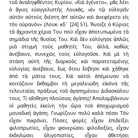
τοῦ ἀναληφθέν­τος Κυρίου. «Καὶ ἐγένετο», μᾶς λέει
ὁ ἅγιος εὐαγγελιστὴς Λουκᾶς, «ἐν τῷ εὐ­λογεῖν
αὐτὸν αὐτοὺς διέστη ἀπ’ αὐτῶν καὶ ἀνεφέρετο εἰς
τὸν οὐρανόν» (Λουκ. κδ΄ [24] 51). Ἄνοιξε ὁ Κύριος
τὰ ἄχραντα χέρια Του ποὺ εἶχαν ἀποτυπωμένα τὰ
σημάδια τῆς θυσίας Του. Καὶ δὲν εὐλόγησε ἁπλῶς
μιὰ στιγμὴ τοὺς μαθητές Του, ἀλλά, καθὼς
ἀνέβαινε, συνεχῶς τοὺς εὐλογοῦσε. Καὶ μὲ τὴ
στάση αὐτὴ τῆς διαρκοῦς καὶ παρατεταμένης
εὐλογίας ἀ­νέ­βαινε, ἕως ὅτου ἔσβησε καὶ χάθηκε
ἀπὸ τὰ μάτια τους. Καὶ αὐτοὶ ἀπέμειναν νὰ
κοιτάζουν ἔκθαμβοι τὴ μεγαλειώδη εἰκόνα τῆς
τελευταίας πράξεως τοῦ ἀγαπημένου Διδασκάλου
τους. Τί αἴσθηση πλούσιας ἀγάπης! Ἀπολαμβάνουν
οἱ μαθητὲς ἐκείνη τὴν ὥρα τοῦ ἀποχωρισμοῦ
μοναδικὴ ἀγάπη. Γνωρίζουν πολὺ καλὰ πόσο Τὸν
εἶχαν πικράνει. Πόσες φορὲς εἶχαν ἐπιδείξει
φιλοπρωτίες, εἶχαν φανερώσει φιλοδοξίες, εἶχαν
ἐκδηλώσει ὀλιγοπιστίες, εἶχαν ἀθετήσει