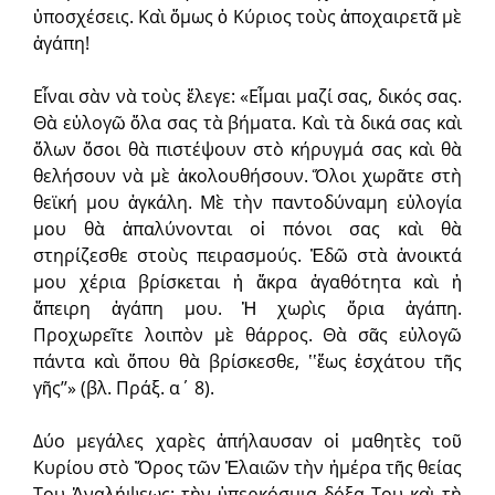
ὑποσχέσεις. Καὶ ὅμως ὁ Κύριος τοὺς ἀποχαιρετᾶ μὲ
ἀγάπη!
Εἶναι σὰν νὰ τοὺς ἔλεγε: «Εἶμαι μαζί σας, δικός σας.
Θὰ εὐλογῶ ὅλα σας τὰ βήματα. Καὶ τὰ δικά σας καὶ
ὅλων ὅσοι θὰ πιστέψουν στὸ κήρυγμά σας καὶ θὰ
θελήσουν νὰ μὲ ἀκολουθήσουν. Ὅλοι χωρᾶτε στὴ
θεϊκή μου ἀγκάλη. Μὲ τὴν παντοδύναμη εὐλογία
μου θὰ ἁπαλύνον­ται οἱ πόνοι σας καὶ θὰ
στηρίζεσθε στοὺς πειρασμούς. Ἐδῶ στὰ ἀνοικτά
μου χέρια βρίσκεται ἡ ἄκρα ἀγαθότητα καὶ ἡ
ἄπειρη ἀγάπη μου. Ἡ χωρὶς ὅρια ἀγάπη.
Προχωρεῖτε λοιπὸν μὲ θάρρος. Θὰ σᾶς εὐλογῶ
πάντα καὶ ὅπου θὰ βρίσκεσθε, ʽʽἕως ἐσχάτου τῆς
γῆςʼʼ» (βλ. Πράξ. α΄ 8).
Δύο μεγάλες χαρὲς ἀπήλαυσαν οἱ μαθητὲς τοῦ
Κυρίου στὸ Ὄρος τῶν Ἐλαιῶν τὴν ἡμέρα τῆς θείας
Του Ἀναλήψεως: τὴν ὑπερκόσμια δόξα Του καὶ τὴ