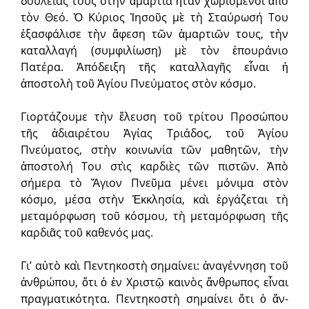
δουλείας τους στὴν ἁμαρτία ἦταν χωρισμένοι ἀπὸ
τὸν Θεό. Ὁ Κύριος Ἰησοῦς μὲ τὴ Σταύρωσή Του
ἐξασφάλισε τὴν ἄφεση τῶν ἁμαρτιῶν τους, τὴν
καταλλαγή (συμφιλίωση) μὲ τὸν ἐπουράνιο
Πατέρα. Ἀπόδειξη τῆς καταλλαγῆς εἶναι ἡ
ἀποστολὴ τοῦ Ἁγίου Πνεύματος στὸν κόσμο.
Γιορτάζουμε τὴν ἔλευση τοῦ τρίτου Προσώπου
τῆς ἀδιαιρέτου Ἁγίας Τριάδος, τοῦ Ἁγίου
Πνεύματος, στὴν κοινωνία τῶν μαθητῶν, τὴν
ἀποστολή Του στὶς καρδιὲς τῶν πιστῶν. Ἀπὸ
σήμερα τὸ Ἅγιον Πνεῦμα μένει μόνιμα στὸν
κόσμο, μέσα στὴν Ἐκκλησία, καὶ ἐργάζεται τὴ
μεταμόρφωση τοῦ κόσμου, τὴ μεταμόρφωση τῆς
καρδιᾶς τοῦ καθενός μας.
Γι’ αὐτὸ καὶ Πεντηκοστὴ σημαίνει: ἀ­ναγέννηση τοῦ
ἀνθρώπου, ὅτι ὁ ἐν Χρι­στῷ καινὸς ἄνθρωπος εἶναι
πραγματικότητα. Πεντηκοστὴ σημαίνει ὅτι ὁ ἄν­