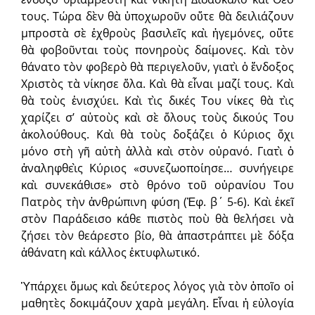
τους. Τώρα δὲν θὰ ὑποχωροῦν οὔτε θὰ δειλιάζουν
μπροστὰ σὲ ἐχθροὺς βασιλεῖς καὶ ἡγεμόνες, οὔτε
θὰ φοβοῦνται τοὺς πονηροὺς δαίμονες. Καὶ τὸν
θάνατο τὸν φοβερὸ θὰ περιγελοῦν, γιατὶ ὁ ἔνδοξος
Χριστὸς τὰ νίκησε ὅλα. Καὶ θὰ εἶναι μαζί τους. Καὶ
θὰ τοὺς ἐνισχύει. Καὶ τὶς δικές Του νίκες θὰ τὶς
χαρίζει σ’ αὐτοὺς καὶ σὲ ὅλους τοὺς δικούς Του
ἀκολούθους. Καὶ θὰ τοὺς δοξάζει ὁ Κύριος ὄχι
μόνο στὴ γῆ αὐτὴ ἀλλὰ καὶ στὸν οὐρανό. Γιατὶ ὁ
ἀναληφθεὶς Κύριος «συνεζωοποίησε… συνήγειρε
καὶ συνεκάθισε» στὸ θρόνο τοῦ οὐρανίου Του
Πατρὸς τὴν ἀνθρώπινη φύση (Ἐφ. β΄ 5-6). Καὶ ἐκεῖ
στὸν Παράδεισο κάθε πιστὸς ποὺ θὰ θελήσει νὰ
ζήσει τὸν θεάρεστο βίο, θὰ ἀ­παστράπτει μὲ δόξα
ἀθάνατη καὶ κάλλος ἐκτυφλωτικό.
Ὑπάρχει ὅμως καὶ δεύτερος λόγος γιὰ τὸν ὁποῖο οἱ
μαθητὲς δοκιμάζουν χαρὰ μεγάλη. Εἶναι ἡ εὐλογία