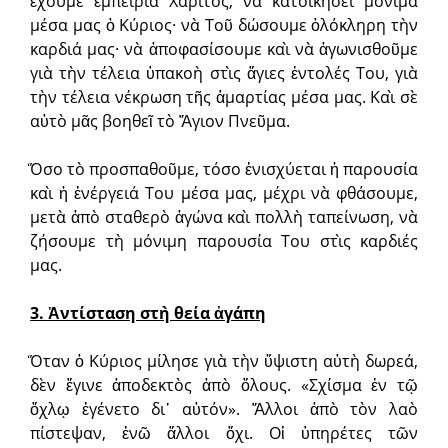
ἔχουμε ἐμπειρία Χάριτος, νὰ κατοικήσει μόνιμα
μέσα μας ὁ Κύριος· νὰ Τοῦ δώσουμε ὁλόκληρη τὴν
καρδιά μας· νὰ ἀποφασίσουμε καὶ νὰ ἀγωνισθοῦμε
γιὰ τὴν τέλεια ὑπακοὴ στὶς ἅγιες ἐντολές Του, γιὰ
τὴν τέλεια νέκρωση τῆς ἁμαρτίας μέσα μας. Καὶ σὲ
αὐτὸ μᾶς βοηθεῖ τὸ Ἅγιον Πνεῦμα.
Ὅσο τὸ προσπαθοῦμε, τόσο ἐνισχύεται ἡ παρουσία
καὶ ἡ ἐνέργειά Του μέσα μας, μέχρι νὰ φθάσουμε,
μετὰ ἀπὸ σταθερὸ ἀγώνα καὶ πολλὴ ταπείνωση, νὰ
ζήσουμε τὴ μόνιμη παρουσία Του στὶς καρδιές
μας.
3. Ἀντίσταση στὴ θεία ἀγάπη
Ὅταν ὁ Κύριος μίλησε γιὰ τὴν ὕψιστη αὐτὴ δωρεά,
δὲν ἔγινε ἀποδεκτὸς ἀπὸ ὅλους. «Σχίσμα ἐν τῷ
ὄχλῳ ἐγένετο δι᾿ αὐτόν». Ἄλλοι ἀπὸ τὸν λαὸ
πίστεψαν, ἐνῶ ἄλλοι ὄχι. Οἱ ὑπηρέτες τῶν