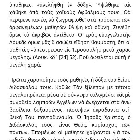
ὑποθῆκες, «ἀνελήφθη ἐν δόξῃ». Ὑψώθηκε καὶ
χάθηκε ἀπὸ τοὺς χοϊκοὺς ὀφθαλμούς τους. Θὰ
περίμενε κανεὶς νὰ ζωγραφισθεῖ στὰ πρόσωπα τῶν
ὀρφανεμένων μαθητῶν θλίψη καὶ ὀδύνη. Συνέβη
ὅμως τὸ ἀκριβῶς ἀντίθετο. Ὁ ἱερὸς εὐαγγελιστὴς
Λουκᾶς ὅμως μᾶς διασώζει εἴδηση θαυμαστή, ὅτι οἱ
μαθητὲς «ὑπέστρεψαν εἰς Ἱερουσαλὴμ μετὰ χαρᾶς
μεγάλης» (Λουκ. κδ΄ [24] 52). Ποῦ ὀφείλεται αὐτὴ ἡ
μεγάλη χαρά;
Πρῶτα χαροποίησε τοὺς μαθητὲς ἡ δό­­ξα τοῦ θείου
Διδασκάλου τους. Καθὼς Τὸν ἔβλεπαν μὲ τέτοια
μεγαλοπρέπεια μέσα σὲ σύννεφο τυλιγμένο, καὶ μὲ
συνοδεία λαμπρῶν Ἀγγέλων νὰ ἀνέρχεται στὰ ἄνω
βασίλεια δοξασμένος, πίστεψαν ἀκράδαντα στὴ
θεϊκή Του παντοδυναμία. Ὁ Ἰησοῦς Χριστός, ὁ
Διδάσκαλός τους, εἶναι Θεός, κυρίαρχος τῶν
πάντων. Ἑπομένως οἱ μαθητὲς χαίρονται γιὰ τὸν
ἔν­δοξο θριαμβευτὴ καὶ νικητὴ Διδάσκαλο καὶ Θεό