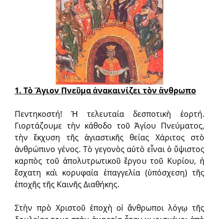
1. Τὸ Ἅγιον Πνεῦμα ἀνακαινίζει τὸν ἄνθρωπο
Πεντηκοστή! Ἡ τελευταία δεσποτικὴ ἑορτή.
Γιορτάζουμε τὴν κάθοδο τοῦ Ἁγίου Πνεύματος,
τὴν ἔκχυση τῆς ἁγιαστικῆς θείας Χάριτος στὸ
ἀνθρώπινο γένος. Τὸ γεγονὸς αὐτὸ εἶναι ὁ ὕψιστος
καρπὸς τοῦ ἀπολυτρωτικοῦ ἔργου τοῦ Κυρίου, ἡ
ἔσχατη καὶ κορυφαία ἐπαγγελία (ὑπόσχεση) τῆς
ἐποχῆς τῆς Καινῆς Διαθήκης.
Στὴν πρὸ Χριστοῦ ἐποχὴ οἱ ἄνθρωποι λόγῳ τῆς