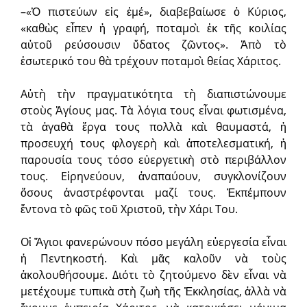
–«Ὁ πιστεύων εἰς ἐμέ», διαβεβαίωσε ὁ Κύριος,
«καθὼς εἶπεν ἡ γραφή, ποταμοὶ ἐκ τῆς κοιλίας
αὐτοῦ ρεύσουσιν ὕδατος ζῶντος». Ἀπὸ τὸ
ἐσωτερικό του θὰ τρέχουν ποταμοὶ θείας Χάριτος.
Αὐτὴ τὴν πραγματικότητα τὴ διαπιστώνουμε
στοὺς Ἁγίους μας. Τὰ λόγια τους εἶναι φωτισμένα,
τὰ ἀγαθὰ ἔργα τους πολλὰ καὶ θαυμαστά, ἡ
προσευχή τους φλογερὴ καὶ ἀποτελεσματική, ἡ
παρουσία τους τόσο εὐεργετικὴ στὸ περιβάλλον
τους. Εἰρηνεύουν, ἀναπαύουν, συγκλονίζουν
ὅσους ἀναστρέφον­ται μαζί τους. Ἐκπέμπουν
ἔντονα τὸ φῶς τοῦ Χριστοῦ, τὴν Χάρι Του.
Οἱ Ἅγιοι φανερώνουν πόσο μεγάλη εὐεργεσία εἶναι
ἡ Πεντηκοστή. Καὶ μᾶς καλοῦν νὰ τοὺς
ἀκολουθήσουμε. Διότι τὸ ζητούμενο δὲν εἶναι νὰ
μετέχουμε τυπικὰ στὴ ζωὴ τῆς Ἐκκλησίας, ἀλλὰ νὰ