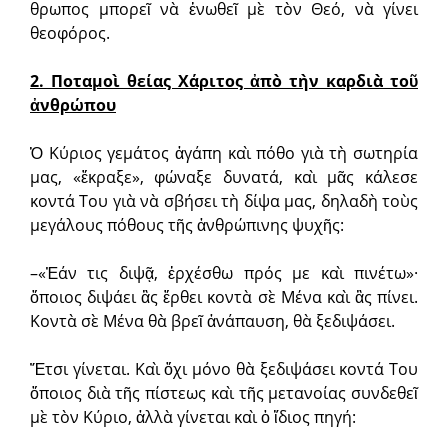
θρωπος μπορεῖ νὰ ἑνωθεῖ μὲ τὸν Θεό, νὰ γίνει
θεοφόρος.
2. Ποταμοὶ θείας Χάριτος ἀπὸ τὴν καρδιὰ τοῦ
ἀνθρώπου
Ὁ Κύριος γεμάτος ἀγάπη καὶ πόθο γιὰ τὴ σωτηρία
μας, «ἔκραξε», φώναξε δυ­νατά, καὶ μᾶς κάλεσε
κοντά Του γιὰ νὰ σβήσει τὴ δίψα μας, δηλαδὴ τοὺς
μεγάλους πόθους τῆς ἀνθρώπινης ψυ­χῆς:
–«Ἐάν τις διψᾷ, ἐρχέσθω πρός με καὶ πινέτω»·
ὅποιος διψάει ἂς ἔρθει κοντὰ σὲ Μένα καὶ ἂς πίνει.
Κοντὰ σὲ Μένα θὰ βρεῖ ἀνάπαυση, θὰ ξεδιψάσει.
Ἔτσι γίνεται. Καὶ ὄχι μόνο θὰ ξεδιψάσει κοντά Του
ὅποιος διὰ τῆς πίστεως καὶ τῆς μετανοίας συνδεθεῖ
μὲ τὸν Κύριο, ἀλλὰ γίνεται καὶ ὁ ἴδιος πηγή: