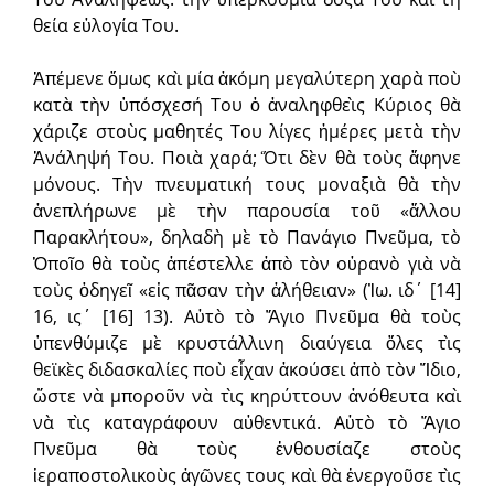
θεία εὐλογία Του.
Ἀπέμενε ὅμως καὶ μία ἀκόμη μεγαλύτερη χαρὰ ποὺ
κατὰ τὴν ὑπόσχεσή Του ὁ ἀναληφθεὶς Κύριος θὰ
χάριζε στοὺς μαθητές Του λίγες ἡμέρες μετὰ τὴν
Ἀνάληψή Του. Ποιὰ χαρά; Ὅτι δὲν θὰ τοὺς ἄφηνε
μόνους. Τὴν πνευματική τους μοναξιὰ θὰ τὴν
ἀνεπλήρωνε μὲ τὴν παρουσία τοῦ «ἄλλου
Παρακλήτου», δηλαδὴ μὲ τὸ Παν­άγιο Πνεῦμα, τὸ
Ὁποῖο θὰ τοὺς ἀπέστελλε ἀπὸ τὸν οὐρανὸ γιὰ νὰ
τοὺς ὁδηγεῖ «εἰς πᾶσαν τὴν ἀλήθειαν» (Ἰω. ιδ΄ [14]
16, ις΄ [16] 13). Αὐτὸ τὸ Ἅγιο Πνεῦμα θὰ τοὺς
ὑπενθύμιζε μὲ κρυστάλλινη διαύγεια ὅλες τὶς
θεϊκὲς διδασκαλίες ποὺ εἶχαν ἀκούσει ἀπὸ τὸν Ἴδιο,
ὥστε νὰ μποροῦν νὰ τὶς κηρύττουν ἀνόθευτα καὶ
νὰ τὶς ­καταγράφουν αὐθεντικά. Αὐτὸ τὸ Ἅγιο
Πνεῦμα θὰ τοὺς ἐνθουσίαζε στοὺς
ἱεραποστολικοὺς ἀγῶνες τους καὶ θὰ ἐνεργοῦσε τὶς