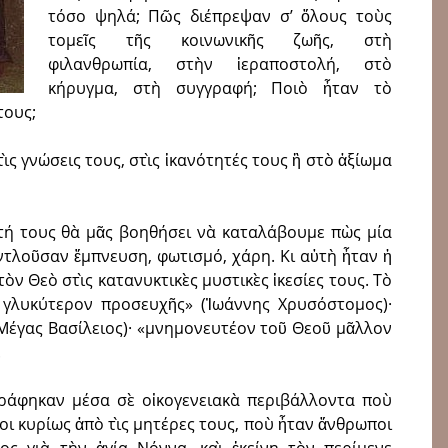
τόσο ψηλά; Πῶς διέπρεψαν σʼ ὅλους τοὺς
τομεῖς τῆς κοινωνικῆς ζωῆς, στὴ
φιλανθρωπία, στὴν ἱεραποστολή, στὸ
κήρυγμα, στὴ συγγραφή; Ποιὸ ἦταν τὸ
τους;
ς γνώσεις τους, στὶς ἱκανότητές τους ἢ στὸ ἀξίωμα
τή τους θὰ μᾶς βοηθήσει νὰ καταλάβουμε πὼς μία
ἀντλοῦσαν ἔμπνευση, φωτισμό, χάρη. Κι αὐτὴ ἦταν ἡ
ν Θεὸ στὶς κατανυκτικὲς μυστικὲς ἱκεσίες τους. Τὸ
ὲν γλυκύτερον προσευχῆς» (Ἰωάννης Χρυσόστομος)·
» (Μέγας Βασίλειος)· «μνημονευτέον τοῦ Θεοῦ μᾶλλον
.
ατράφηκαν μέσα σὲ οἰκογενειακὰ περιβάλλοντα ποὺ
ι κυρίως ἀπὸ τὶς μητέρες τους, ποὺ ἦταν ἄνθρωποι