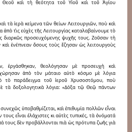
ῦ Θεοῦ καὶ τὴ θεότητα τοῦ Υἱοῦ καὶ τοῦ Ἁγίου
αὶ τὰ ἱερὰ κείμενα τῶν θείων Λειτουργιῶν, ποὺ καὶ
 ἀπὸ τὶς εὐχὲς τῆς Λει­τουργίας καταλαβαίνουμε τὸ
ς διαρκῶς προσ­ευχόμενης ψυχῆς τους. Ζοῦ­σαν τὴ
ν καὶ ἐνέπνεαν ὅσους τοὺς ἔζησαν ὡς λειτουργοὺς
ν, ἐργάσθηκαν, θεολόγησαν μὲ προσ­ευχὴ καὶ
αχώρησαν ἀπὸ τὸν μάταιο αὐτὸ κόσμο μὲ λόγια
κὸ τὸ παράδει­γμα τοῦ ἱεροῦ Χρυσοστόμου, ποὺ
 μὲ τὰ δοξολογητικὰ λόγια: «Δόξα τῷ Θεῷ πάντων
συνεχῶς ὑποβαθμίζεται, καὶ ἐπιθυμία πολλῶν εἶναι
ν τους εἶναι ἐλάχιστες κι αὐτὲς τυπικές, τὰ ὀνόματά
πά τους δὲν προβάλλονται πιὰ ὡς πρότυπα ζωῆς γιὰ