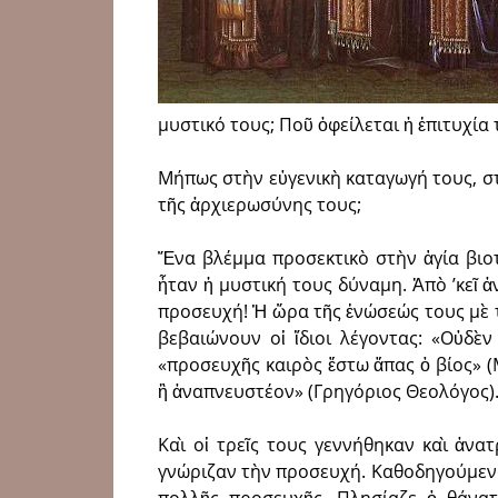
μυστικό τους; Ποῦ ὀφείλεται ἡ ἐπιτυχία 
Μήπως στὴν εὐγενικὴ καταγωγή τους, στὶ
τῆς ἀρχιερωσύνης τους;
Ἕνα βλέμμα προσεκτικὸ στὴν ἁγία βιο
ἦταν ἡ μυστική τους δύναμη. Ἀπὸ ’κεῖ 
προσευχή! Ἡ ὥρα τῆς ἑνώσεώς τους μὲ τὸ
βεβαιώνουν οἱ ἴδιοι λέ­γοντας: «Οὐ­δ
«προσευχῆς και­­ρὸς ἔ­στω ἅ­πας ὁ βίος
ἢ ἀναπνευστέον» (Γρηγόριος Θεολόγος)
Καὶ οἱ τρεῖς τους γεννήθηκαν καὶ ἀν
γνώριζαν τὴν προσευχή. Καθοδηγούμενο