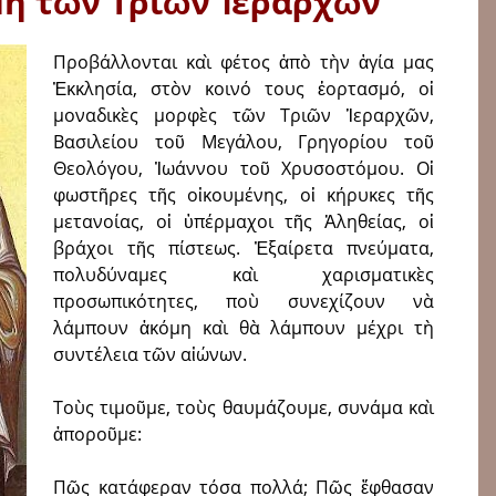
η τῶν Τριῶν Ἱεραρχῶν
Προβάλλονται καὶ φέτος ἀπὸ τὴν ἁγία μας
Ἐκκλησία, στὸν κοινό τους ἑορτασμό, οἱ
μοναδικὲς μορ­­φὲς τῶν Τριῶν Ἱεραρχῶν,
Βασιλείου τοῦ Μεγάλου, Γρηγορίου τοῦ
Θεολόγου, Ἰωάν­νου τοῦ Χρυσοστόμου. Οἱ
φωστῆρες τῆς οἰκουμένης, οἱ κήρυκες τῆς
μετανοίας, οἱ ὑπέρμαχοι τῆς Ἀληθείας, οἱ
βράχοι τῆς πίστεως. Ἐξαίρετα πνεύματα,
πολυδύναμες καὶ χαρισματικὲς
προσωπικότητες, ποὺ συνεχίζουν νὰ
λάμπουν ἀκόμη καὶ θὰ λάμπουν μέχρι τὴ
συντέλεια τῶν αἰώνων.
Τοὺς τιμοῦμε, τοὺς θαυμάζουμε, συν­άμα καὶ
ἀποροῦμε:
Πῶς κατάφεραν τόσα πολλά; Πῶς ἔ­φθασαν