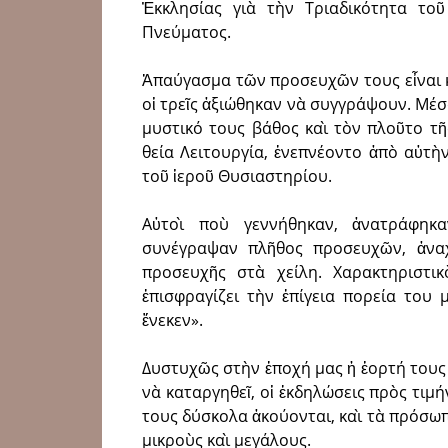
Ἐκκλησίας γιὰ τὴν Τριαδικότητα το
Πνεύματος.
Ἀπαύγασμα τῶν προσευχῶν τους εἶ­ναι κ
οἱ τρεῖς ἀξιώθηκαν νὰ συγγράψουν. Μέσα
μυστικό τους βάθος καὶ τὸν πλοῦτο τῆ
θεία Λειτουργία, ἐνεπνέοντο ἀπὸ αὐτὴ
τοῦ ἱεροῦ Θυσιαστηρίου.
Αὐτοὶ ποὺ γεννήθηκαν, ἀνατράφηκα
συνέγραψαν πλῆθος προσευχῶν, ἀ­ν
προσευχῆς στὰ χείλη. Χαρακτηριστι
ἐπισφραγίζει τὴν ἐπίγεια πορεία του
ἕνεκεν».
Δυστυχῶς στὴν ἐποχή μας ἡ ἑορτή τους 
νὰ καταρ­γηθεῖ, οἱ ἐκδηλώσεις πρὸς τιμή
τους δύσκολα ἀκούον­ται, καὶ τὰ πρόσω
μικροὺς καὶ μεγάλους.