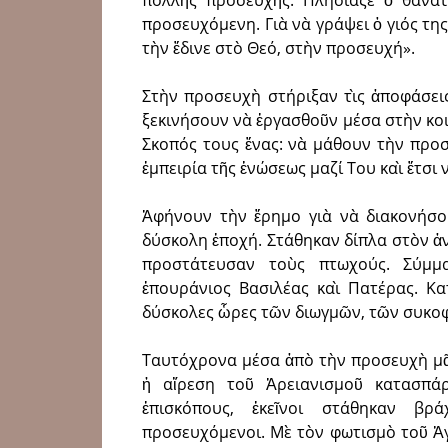
πολλῆς προσ­ευχῆς. Πλησίαζε ὁ θάνατ
προσευχόμενη. Γιὰ νὰ γράψει ὁ γιός της 
τὴν ἔδινε στὸ Θεό, στὴν προσευχή».
Στὴν προσευχὴ στήριξαν τὶς ἀποφάσεις 
ξεκινήσουν νὰ ἐργασθοῦν μέσα στὴν κοι
Σκοπός τους ἕνας: νὰ μάθουν τὴν προ
ἐμπειρία τῆς ἑνώσεως μαζί Του καὶ ἔτσ
Ἀφήνουν τὴν ἔρημο γιὰ νὰ διακονήσο
δύσκολη ἐποχή. Στάθηκαν δίπλα στὸν ἀ
προστάτευσαν τοὺς πτωχούς. Σύμμα
ἐπουράνιος Βασιλέας καὶ Πατέρας. Κα
δύσκολες ὧρες τῶν διωγμῶν, τῶν συκοφα
Ταυτόχρονα μέσα ἀπὸ τὴν προσευχὴ μᾶ
ἡ αἵρεση τοῦ Ἀρειανισμοῦ κατασπάρ
ἐπισκόπους, ἐ­κεῖνοι στάθηκαν β
προσευχόμενοι. Μὲ τὸν φωτισμὸ τοῦ Ἁ