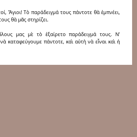
ί, Ἅγιοι! Τὸ παράδειγμά τους πάν­τοτε θὰ ἐμπνέει,
τους θὰ μᾶς στηρίζει.
­λους μας μὲ τὸ ἐξαίρετο παράδειγμά τους. Ν’
νὰ καταφεύγουμε πάντοτε, καὶ αὐτὴ νὰ εἶναι καὶ ἡ