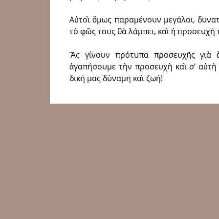
Αὐτοὶ ὅμως παραμένουν μεγάλοι, δυ­νατο
τὸ φῶς τους θὰ λάμπει, καὶ ἡ προσευχή 
Ἂς γίνουν πρότυπα προσευχῆς γιὰ ὅ­
ἀγαπήσουμε τὴν προ­σευχὴ καὶ σʼ αὐτὴ 
δική μας δύναμη καὶ ζωή!