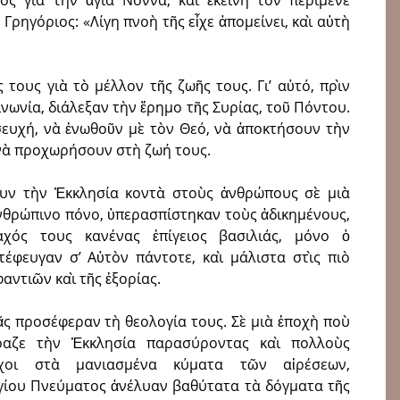
ος γιὰ τὴν ἁγία Νόννα, καὶ ἐκείνη τὸν περίμενε
Γρηγόριος: «Λίγη πνοὴ τῆς εἶχε ἀπομείνει, καὶ αὐτὴ
τους γιὰ τὸ μέλλον τῆς ζωῆς τους. Γι’ αὐτό, πρὶν
νωνία, διάλεξαν τὴν ἔρημο τῆς Συρίας, τοῦ Πόντου.
σευχή, νὰ ἑνωθοῦν μὲ τὸν Θεό, νὰ ἀποκτήσουν τὴν
ι νὰ προχωρήσουν στὴ ζωή τους.
υν τὴν Ἐκκλησία κοντὰ στοὺς ἀνθρώπους σὲ μιὰ
νθρώπινο πόνο, ὑπερασπίστηκαν τοὺς ἀδικημένους,
χός τους κανένας ἐπίγειος βασιλιάς, μόνο ὁ
τέφευγαν σʼ Αὐτὸν πάντοτε, καὶ μάλιστα στὶς πιὸ
ντιῶν καὶ τῆς ἐξορίας.
ς προσέφεραν τὴ θεολογία τους. Σὲ μιὰ ἐποχὴ ποὺ
αζε τὴν Ἐκκλησία πα­ρα­σύρον­τας καὶ πολλοὺς
ράχοι στὰ μανιασμένα κύματα τῶν αἱρέσεων,
γίου Πνεύματος ἀνέλυαν βαθύτατα τὰ δόγματα τῆς