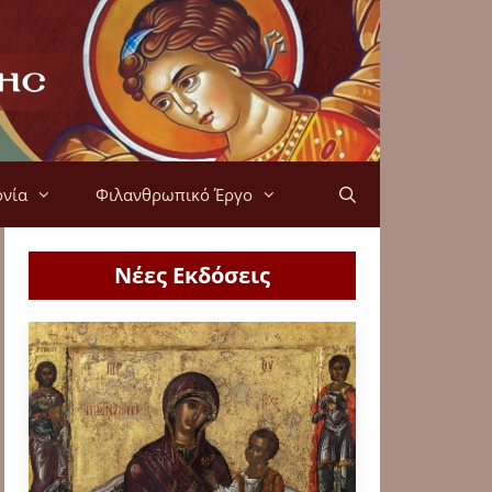
ονία
Φιλανθρωπικό Έργο
Νέες Εκδόσεις