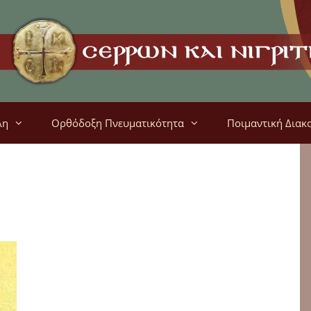
λη
Ορθόδοξη Πνευματικότητα
Ποιμαντική Διακ