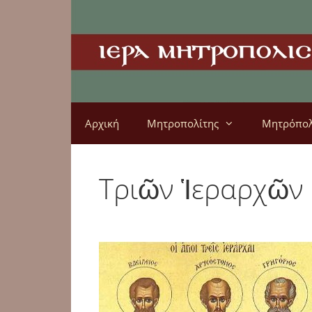
Αρχική
Μητροπολίτης
Μητρόπο
Τριῶν Ἱεραρχῶν