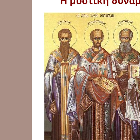
Ἡ μυστικὴ δύναμ