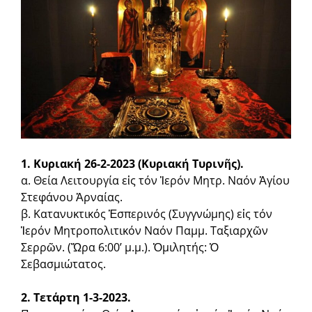
1. Κυριακή 26-2-2023 (Κυριακή Τυρινῆς).
α. Θεία Λειτουργία εἰς τόν Ἱερόν Μητρ. Ναόν Ἁγίου
Στεφάνου Ἀρναίας.
β. Κατανυκτικός Ἑσπερινός (Συγγνώμης) εἰς τόν
Ἱερόν Μητρο­πολιτικόν Ναόν Παμμ. Ταξιαρχῶν
Σερρῶν. (Ὥρα 6:00’ μ.μ.). Ὁμιλητής: Ὁ
Σεβασμιώτατος.
2. Τετάρτη 1-3-2023.