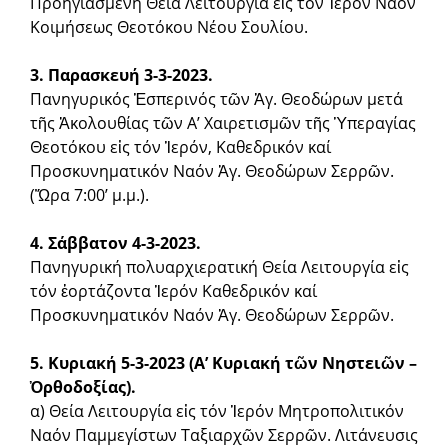
Προηγιασμένη Θεία Λειτουργία εἰς τόν Ἱερόν Ναόν
Κοιμήσεως Θεοτόκου Νέου Σουλίου.
3. Παρασκευή 3-3-2023.
Πανηγυρικός Ἑσπερινός τῶν Ἁγ. Θεοδώρων μετά
τῆς Ἀκολουθίας τῶν Α’ Χαιρετισμῶν τῆς Ὑπεραγίας
Θεοτόκου εἰς τόν Ἱε­ρόν, Καθεδρικόν καί
Προσκυνηματικόν Ναόν Ἁγ. Θεοδώ­ρων Σερρῶν.
(Ὥρα 7:00’ μ.μ.).
4. Σάββατον 4-3-2023.
Πανηγυρική πολυαρχιερατική Θεία Λειτουργία εἰς
τόν ἑορ­τάζοντα Ἱερόν Καθεδρικόν καί
Προσκυνηματικόν Ναόν Ἁγ. Θεοδώρων Σερρῶν.
5. Κυριακή 5-3-2023 (Α’ Κυριακή τῶν Νηστειῶν –
Ὀρθοδοξίας).
α) Θεία Λειτουργία εἰς τόν Ἱερόν Μητροπολιτικόν
Ναόν Παμ­μεγίστων Ταξιαρχῶν Σερρῶν. Λιτάνευσις