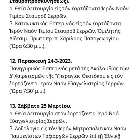
Σταυροπροσκυνήσεως).
α. Θεία Λειτουργία εἰς τόν ἑορτάζοντα Ἱερόν Ναόν
Τιμίου Σταυροῦ Σερρῶν.
β. Κατανυκτικός Ἑσπερινός εἰς τόν ἑορ­τάζοντα
Ἱερόν Ναόν Τιμίου Σταυροῦ Σερρῶν. Ὁμιλητής:
Αἰδεσιμ. Πρωτοπρ. π. Χαρίλαος Πα­παγεωργίου.
(Ὥρα 6:30 μ.μ.).
12. Παρασκευή 24-3-2023.
Πανηγυρικός Ἑσπερινός μετά τῆς Ἀκολουθίας τῶν
Δ’ Χαιρετι­σμῶν τῆς Ὑπεραγίας Θεοτόκου εἰς τόν
ἑορ­τάζοντα Ἱε­ρόν Ναόν Εὐαγγελι­στρίας Σερρῶν.
(Ὥρα 7:30’ μ.μ.).
13. Σάββατο 25 Μαρτίου.
α. Θεία Λειτουργία στόν ἑορτάζοντα Ἱερό Ναό
Εὐαγγελιστρίας Σερρῶν.
β. Δοξολογία εἰς τόν Ἱερόν Μητροπολιτικόν Ναόν
Παμμεγί­στων Ταξιαρχῶν Σερρῶν ἐπί τῇ Ἐθνικῇ