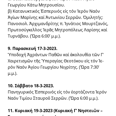
Γεωργίου Κάτω Μητρουσίου.
β) Κατανυκτικός Ἑσπερινός εἰς τόν Ἱερόν Ναόν
Ἁγίων Μαρίνης καί Ἀντωνίου Σερρῶν. Ὁμιλητής:
Πανοσιολ. Ἀρχιμαν­δρίτης π. Ἰγνάτι­ος Μουρτζανός,
Πρωτοσύγκελλος Ἱερᾶς Μητροπόλεως Λαρί­σης καί
Τυρνάβου. (Ὥρα 6:00’ μ.μ.).
9. Παρασκευή 17-3-2023.
Ὑποδοχή Ἀχράντων Παθῶν καί ἀκολουθία τῶν Γ’
Χαιρετισμῶν τῆς Ὑπεραγίας Θεοτόκου εἰς τόν Ἱε­
ρόν Ναόν Ἁγίου Γεωργίου Νιγρίτης. (Ὥρα 7:30’
μ.μ.).
10. Σάββατο 18-3-2023.
Πανηγυρικός Ἑσπερινός εἰς τόν ἑορτάζοντα Ἱερόν
Ναόν Τιμίου Σταυροῦ Σερρῶν. (Ὥρα 6:00 μ.μ.).
11. Κυριακή 19-3-2023 (Κυριακή Γ’ Νηστειῶν –