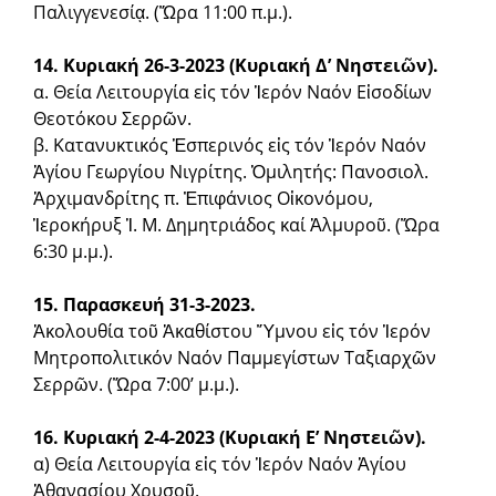
Παλιγγενεσίᾳ. (Ὥρα 11:00 π.μ.).
14. Κυριακή 26-3-2023 (Κυριακή Δ’ Νηστειῶν).
α. Θεία Λειτουργία εἰς τόν Ἱερόν Ναόν Εἰσοδίων
Θεοτόκου Σερρῶν.
β. Κατανυκτικός Ἑσπερινός εἰς τόν Ἱερόν Ναόν
Ἁγίου Γεωργίου Νιγρίτης. Ὁμιλητής: Πανοσιολ.
Ἀρχιμανδρίτης π. Ἐπιφάνιος Οἰ­κονόμου,
Ἱεροκήρυξ Ἱ. Μ. Δημητριάδος καί Ἁλμυροῦ. (Ὥρα
6:30 μ.μ.).
15. Παρασκευή 31-3-2023.
Ἀκολουθία τοῦ Ἀκαθίστου Ὕμνου εἰς τόν Ἱερόν
Μητροπολιτι­κόν Ναόν Παμμεγίστων Ταξιαρχῶν
Σερρῶν. (Ὥρα 7:00’ μ.μ.).
16. Κυριακή 2-4-2023 (Κυριακή Ε’ Νηστειῶν).
α) Θεία Λειτουργία εἰς τόν Ἱερόν Ναόν Ἁγίου
Ἀθανασίου Χρυσοῦ.