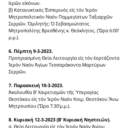
ἱερῶν εἰκόνων.
β) Κατανυκτικός Ἑσπερινός εἰς τόν Ἱερόν
Μητροπολιτικόν Να­όν Παμμεγίστων Ταξιαρχῶν
Σερρῶν. Ὁμιλητής: Ὁ Σεβασμιώ­τατος
Μητροπολίτης Βρεσθένης κ. Θεόκλητος. (Ὥρα 6:00’
μ.μ.).
6. Πέμπτη 9-3-2023.
Προηγιασμένη Θεία Λειτουργία εἰς τόν ἑορτάζοντα
Ἱερόν Ναόν Ἁγίων Τεσσαράκοντα Μαρτύρων
Σερρῶν.
7. Παρασκευή 10-3-2023.
Ἀκολουθία Β’ Χαιρετισμῶν τῆς Ὑπεραγίας
Θεοτόκου εἰς τόν Ἱε­ρόν Ναόν Κοιμ. Θεοτόκου Ἄνω
Μητρουσίου (Ὥρα 7:30’μ.μ.).
8. Κυριακή 12-3-2023 (Β’ Κυριακή Νηστειῶν).
α. Θεία Λειτουργία εἰς τόν Ἱερόν Ναόν Ἁγίου