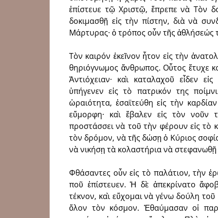
ἐπίστευε τῷ Χριστῷ, ἔπρεπε νὰ Τὸν δ
δοκιμασθῇ εἰς τὴν πίστην, διὰ νὰ συ
Μάρτυρας· ὁ τρόπος οὖν τῆς ἀθλήσεώς τ
Τὸν καιρόν ἐκεῖνον ἦτον εἰς τὴν ἀνατο
θηριόγνωμος ἄνθρωπος. Οὗτος ἔτυχε καὶ
Ἀντιόχειαν· καὶ καταλαχοῦ εἶδεν εἰ
ὑπήγενεν εἰς τὸ πατρικόν της ποίμνι
ὡραιότητα, ἐσαϊτεύθη εἰς τὴν καρδία
εὔμορφη· καὶ ἔβαλεν εἰς τὸν νοῦν 
προστάσσει νὰ τοῦ τὴν φέρουν εἰς τὸ κ
τὸν δρόμον, νὰ τῆς δώσῃ ὁ Κύριος σοφία
νὰ νικήσῃ τὰ κολαστήρια νὰ στεφανωθῇ
Φθάσαντες οὖν εἰς τὸ παλάτιον, τὴν ἐρ
ποῦ ἐπίστευεν. Ἡ δὲ ἀπεκρίνατο ἄφοβ
τέκνον, καὶ εὔχομαι νὰ γένω δούλη τοῦ
ὅλον τὸν κόσμον. Ἐθαύμασαν οἱ παρ