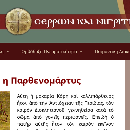
λη
Ορθόδοξη Πνευματικότητα
Ποιμαντική Διακ
 η Παρθενομάρτυς
Αὕτη ἡ μακαρία Κόρη καὶ καλλιπάρθενος
ἦτον ἀπὸ τὴν Ἀντιόχειαν τῆς Πισιδίας, τὸν
καιρόν Διοκλητιανοῦ, γεννηθείσα κατά τὸ
σῶμα ἀπὸ γονεῖς περιφανεῖς. Ἐπειδὴ ὁ
πατὴρ αὐτῆς ἦτον τὸν καιρόν ἐκεῖνον