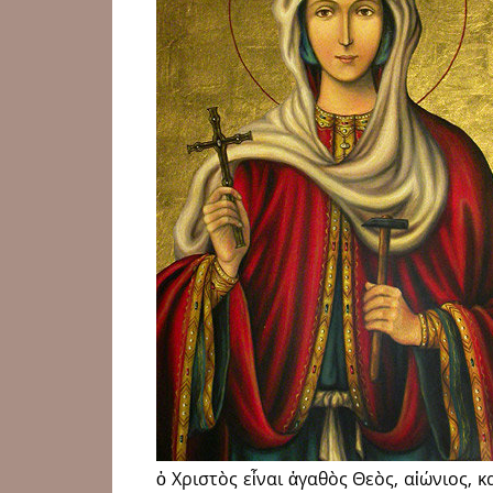
ὁ Χριστὸς εἶναι ἀγαθὸς Θεὸς, αἰώνιος, 