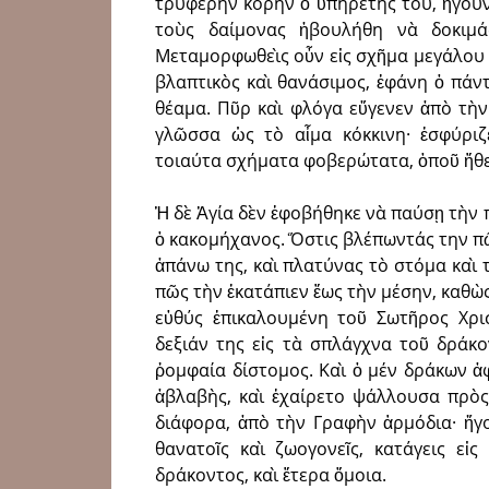
τρυφερὴν κόρην ὁ ὑπηρέτης του, ἤγου
τοὺς δαίμονας ἠβουλήθη νὰ δοκιμά
Μεταμορφωθεὶς οὖν εἰς σχῆμα μεγάλου κ
βλαπτικὸς καὶ θανάσιμος, ἐφάνη ὁ πάν
θέαμα. Πῦρ καὶ φλόγα εὔγενεν ἀπὸ τὴν
γλῶσσα ὡς τὸ αἶμα κόκκινη· ἐσφύριζε
τοιαύτα σχήματα φοβερώτατα, ὁποῦ ἥθε
Ἡ δὲ Ἁγία δὲν ἐφοβήθηκε νὰ παύσῃ τὴν 
ὁ κακομήχανος. Ὅστις βλέπωντάς την π
ἀπάνω της, καὶ πλατύνας τὸ στόμα καὶ τ
πῶς τὴν ἐκατάπιεν ἕως τὴν μέσην, καθὼς
εὐθύς ἐπικαλουμένη τοῦ Σωτῆρος Χρι
δεξιάν της εἰς τὰ σπλάγχνα τοῦ δράκο
ῥομφαία δίστομος. Καὶ ὁ μέν δράκων ἀφ
ἀβλαβὴς, καὶ ἐχαίρετο ψάλλουσα πρὸς
διάφορα, ἀπὸ τὴν Γραφὴν ἁρμόδια· ἤγ
θανατοῖς καὶ ζωογονεῖς, κατάγεις εἰ
δράκοντος, καὶ ἕτερα ὅμοια.