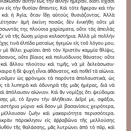
λάκωσαν αὐτὴν ἕως τὴν ἄλλην ἡμέραν, διατὶ εἴχασι
 εἰς τὴν θυσίαν ἅπαντες. Καὶ τότε ἤφεραν καὶ τὴν
ι καὶ ἡ Ἁγία, ὅταν ἴδῃ αὐτοὺς θυσιάζοντας. Ἀλλὰ
λέτησαν· ἀμὴ ἐκείνη ποσῶς δὲν ἐνικήθη οὔτε μὲ
άσσωντάς της πλούσια χαρίσματα, οὔτε τὰς ἀπειλάς
ζε νὰ τῆς δώσῃ μύρια κολαστήρια. Ἀλλὰ μὲ πολλήν
χῃς τινὰ ἐλπίδα ματαίως ἠγεμὼν εἰς τοῦ λόγου μου,
 μὲ θέλει χωρίσει ἀπὸ τὸν Χριστὸν καμμία θλίψις,
άσανος, οὔτε βίαιος καὶ πολυόδυνος θάνατος· οὔτε
 καὶ ἄλλου πλούτου καὶ τιμῆς, νὰ μὲ δελεάσωσιν·
αιρα ἡ δὲ ψυχή εἶναι ἀθάνατος, καὶ ποθεῖ τὰ αἰώνια.
ρονοῦμεν ὡς φρόνιμοι τὰ παρόντα ἀπολαυστικὰ, ὡς
ς τὰ λυπηρὰ καὶ ὀδυνηρὰ τῆς μιᾶς ἡμέρας, διὰ νὰ
ὶ ἀπόλαυσιν αἰώνιον. Καὶ ἄν νομίζῃς ὅτι ψεύδομαι
σῃς μὲ, τὸ ἔργον τὴν ἀλήθειαν. Δεῖρέ με, σφάξαι,
λαστήρια μύρια· καὶ ὅσον μὲ βασανίσεις χειρότερα,
 μέλλουσαν ζωὴν καὶ μακαριότητα περισσότερα.
μικρὰν πάρακλησιν εἰς ἀῤῥαβῶνα τῆς μελλούσης
βυθόν τῆς θαλάσσης, μᾶς λυτρώνει ἀπὸ τὸ πῦρ, καὶ