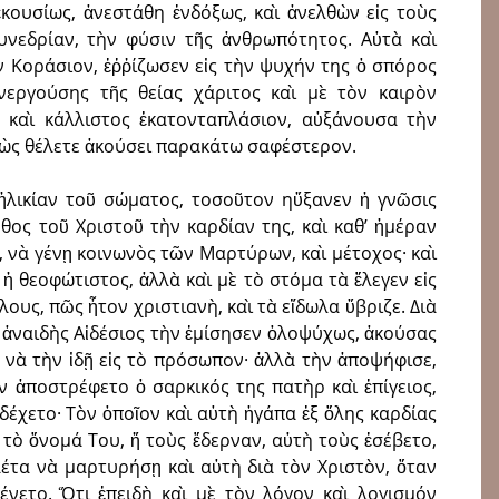
κουσίως, ἀνεστάθη ἐνδόξως, καὶ ἀνελθὼν εἰς τοὺς
υνεδρίαν, τὴν φύσιν τῆς ἀνθρωπότητος. Αὐτὰ καὶ
 Κοράσιον, ἐῤῥίζωσεν εἰς τὴν ψυχήν της ὁ σπόρος
νεργούσης τῆς θείας χάριτος καὶ μὲ τὸν καιρὸν
 καὶ κάλλιστος ἑκατονταπλάσιον, αὐξάνουσα τὴν
θὼς θέλετε ἀκούσει παρακάτω σαφέστερον.
ἡλικίαν τοῦ σώματος, τοσοῦτον ηὔξανεν ἡ γνῶσις
όθος τοῦ Χριστοῦ τὴν καρδίαν της, καὶ καθ’ ἡμέραν
 νὰ γένῃ κοινωνὸς τῶν Μαρτύρων, καὶ μέτοχος· καὶ
ἡ θεοφώτιστος, ἀλλὰ καὶ μὲ τὸ στόμα τὰ ἔλεγεν εἰς
ὅλους, πῶς ἦτον χριστιανὴ, καὶ τὰ εἴδωλα ὕβριζε. Διὰ
 ἀναιδὴς Αἰδέσιος τὴν ἐμίσησεν ὁλοψύχως, ἀκούσας
ν νὰ τὴν ἰδῇ εἰς τὸ πρόσωπον· ἀλλὰ τὴν ἀποψήφισε,
ν ἀποστρέφετο ὁ σαρκικός της πατὴρ καὶ ἐπίγειος,
δέχετο· Τὸν ὁποῖον καὶ αὐτὴ ἠγάπα ἐξ ὅλης καρδίας
 τὸ ὄνομά Του, ἤ τοὺς ἔδερναν, αὐτὴ τοὺς ἐσέβετο,
λέτα νὰ μαρτυρήσῃ καὶ αὐτὴ διὰ τὸν Χριστὸν, ὅταν
ένετο. Ὅτι ἐπειδὴ καὶ μὲ τὸν λόγον καὶ λογισμόν