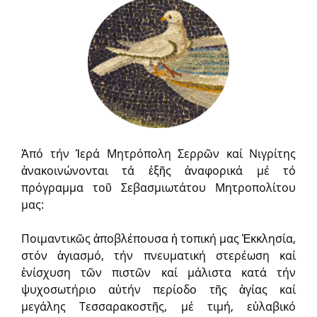
Ἀπό τήν Ἱερά Μητρόπολη Σερρῶν καί Νιγρίτης
ἀνακοινώνονται τά ἑξῆς ἀναφορικά μέ τό
πρόγραμμα τοῦ Σεβασμιωτάτου Μητροπολίτου
μας:
Ποιμαντικῶς ἀποβλέπουσα ἡ τοπική μας Ἐκκλησία,
στόν ἁγιασμό, τήν πνευματική στερέωση καί
ἐνίσχυση τῶν πιστῶν καί μάλιστα κατά τήν
ψυχοσωτήριο αὐτήν περίοδο τῆς ἁγίας καί
μεγάλης Τεσσαρακοστῆς, μέ τιμή, εὐλαβικό