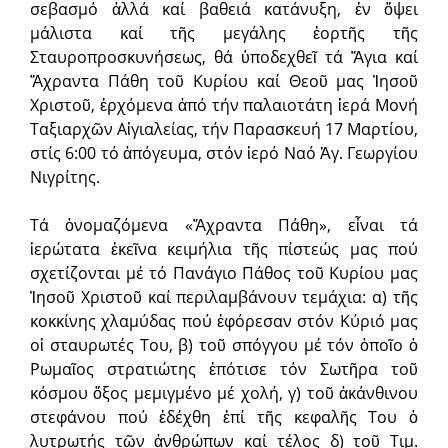
σεβασμό ἀλλά καί βαθειά κατάνυξη, ἐν ὄψει
μάλιστα καί τῆς μεγάλης ἑορτῆς τῆς
Σταυροπροσκυνήσεως, θά ὑποδεχθεῖ τά Ἅγια καί
Ἄχραντα Πάθη τοῦ Κυρίου καί Θεοῦ μας Ἰησοῦ
Χριστοῦ, ἐρχόμενα ἀπό τήν παλαιοτάτη ἱερά Μονή
Ταξιαρ­χῶν Αἰγιαλεί­ας, τήν Παρασκευή 17 Μαρτίου,
στίς 6:00 τό ἀπόγευ­μα, στόν ἱερό Ναό Ἁγ. Γεωργίου
Νιγρίτης.
Τά ὀνομαζόμενα «Ἄχραντα Πάθη», εἶναι τά
ἱερώτατα ἐκεῖνα κειμήλια τῆς πίστεώς μας πού
σχετίζονται μέ τό Πανάγιο Πάθος τοῦ Κυρίου μας
Ἰησοῦ Χριστοῦ καί περιλαμ­βάνουν τεμάχια: α) τῆς
κοκκίνης χλαμύδας πού ἐφόρεσαν στόν Κύριό μας
οἱ σταυρωτές Του, β) τοῦ σπόγγου μέ τόν ὁποῖο ὁ
Ρωμαῖος στρατιώτης ἐπότισε τόν Σωτῆρα τοῦ
κόσμου ὄξος μεμιγμένο μέ χολή, γ) τοῦ ἀκάν­θινου
στεφάνου πού ἐδέχθη ἐπί τῆς κεφαλῆς Του ὁ
λυτρωτής τῶν ἀνθρώ­πων καί τέλος δ) τοῦ Τιμ.