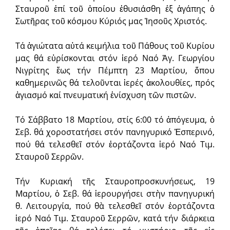
Σταυροῦ ἐπί τοῦ ὁποίου ἐθυσιάσθη ἐξ ἀγάπης ὁ
Σωτῆρας τοῦ κόσμου Κύριός μας Ἰησοῦς Χριστός.
Τά ἁγιώτατα αὐτά κει­μήλια τοῦ Πάθους τοῦ Κυρίου
μας θά εὑρίσκονται στόν ἱερό Ναό Ἁγ. Γεωργίου
Νιγρίτης ἕως τήν Πέμπτη 23 Μαρτί­ου, ὅπου
καθημερινῶς θά τελοῦνται ἱερές ἀκολουθίες, πρός
ἁγιασμό καί πνευματική ἐνίσχυση τῶν πιστῶν.
Τό Σάββατο 18 Μαρτίου, στίς 6:00 τό ἀπόγευμα, ὁ
Σεβ. θά χοροστατήσει στόν πανηγυρικό Ἑσπερινό,
πού θά τελεσθεῖ στόν ἑορτάζοντα ἱερό Ναό Τιμ.
Σταυροῦ Σερρῶν.
Τήν Κυριακή τῆς Σταυροπροσκυνήσεως, 19
Μαρτίου, ὁ Σεβ. θά ἱερουργήσει στὴν πανηγυρική
θ. Λειτουργία, πού θὰ τελεσθεῖ στόν ἑορτάζοντα
ἱερό Ναό Τιμ. Σταυροῦ Σερρῶν, κατά τήν διάρκεια