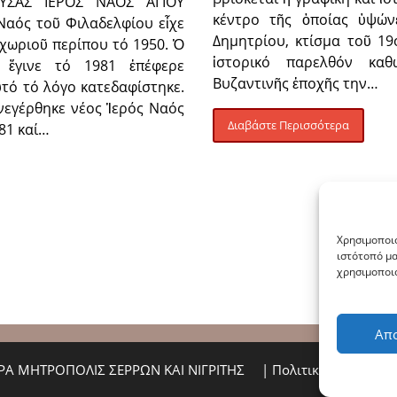
ΟΥΣΑΣ ΙΕΡΟΣ ΝΑΟΣ ΑΓΙΟΥ
κέντρο τῆς ὁποίας ὑψώνε
αός τοῦ Φιλαδελφίου εἶχε
Δημητρίου, κτίσμα τοῦ 1
 χωριοῦ περίπου τό 1950. Ὁ
ἱστορικό παρελθόν καθ
 ἔγινε τό 1981 ἐπέφερε
Βυζαντινῆς ἐποχῆς την…
ὐτό τό λόγο κατεδαφίστηκε.
νεγέρθηκε νέος Ἱερός Ναός
Διαβάστε Περισσότερα
81 καί…
Χρησιμοποιο
ιστότοπό μα
χρησιμοποιο
Απ
ΙΕΡΑ ΜΗΤΡΟΠΟΛΙΣ ΣΕΡΡΩΝ ΚΑΙ ΝΙΓΡΙΤΗΣ
|
Πολιτική Απορρήτο