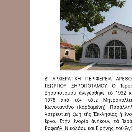
Δ’ ΑΡΧΙΕΡΑΤΙΚΗ ΠΕΡΙΦΕΡΕΙΑ ΑΡΕΘ
ΓΕΩΡΓΙΟΥ ΞΗΡΟΠΟΤΑΜΟΥ Ὁ Ἱερός
Ξηροποτάμου ἀνεγέρθηκε τό 1932 κα
1978 ἀπό τόν τότε Μητροπολίτ
Κωνσταντῖνο (Καρδαμένη). Παράλλ
λατρευτική ζωή τῆς Ἐκκλησίας ἡ ἐνο
ἔργο. Στήν ἐνορία ἀνήκουν τά Ἱερ
Ραφαήλ, Νικολάου καί Εἰρήνης, τοῦ Ἁ