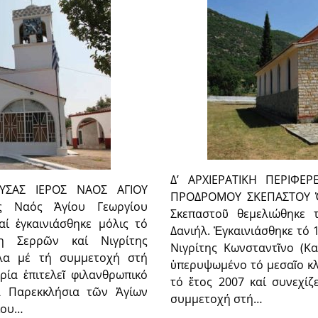
Δ’ ΑΡΧΙΕΡΑΤΙΚΗ ΠΕΡΙΦΕ
ΟΥΣΑΣ ΙΕΡΟΣ ΝΑΟΣ ΑΓΙΟΥ
ΠΡΟΔΡΟΜΟΥ ΣΚΕΠΑΣΤΟΥ Ὁ
 Ναός Ἁγίου Γεωργίου
Σκεπαστοῦ θεμελιώθηκε 
ί ἐγκαινιάσθηκε μόλις τό
Δανιήλ. Ἐγκαινιάσθηκε τό
η Σερρῶν καί Νιγρίτης
Νιγρίτης Κωνσταντῖνο (Κα
ηλα μέ τή συμμετοχή στή
ὑπερυψωμένο τό μεσαῖο κλ
ρία ἐπιτελεῖ φιλανθρωπικό
τό ἔτος 2007 καί συνεχί
ά Παρεκκλήσια τῶν Ἁγίων
συμμετοχή στή…
γίου…