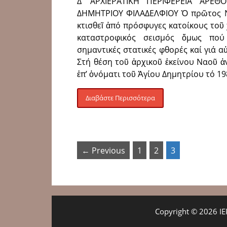
Δ’ ΑΡΧΙΕΡΑΤΙΚΗ ΠΕΡΙΦΕΡΕΙΑ ΑΡΕΘ
ΔΗΜΗΤΡΙΟΥ ΦΙΛΑΔΕΛΦΙΟΥ Ὁ πρῶτος Ν
κτισθεῖ ἀπό πρόσφυγες κατοίκους τοῦ
καταστροφικός σεισμός ὅμως πού
σημαντικές στατικές φθορές καί γιά α
Στή θέση τοῦ ἀρχικοῦ ἐκείνου Ναοῦ ἀ
ἐπ’ ὀνόματι τοῦ Ἁγίου Δημητρίου τό 19
Διαβάστε Περισσότερα
← Previous
1
2
3
Copyright © 2026 