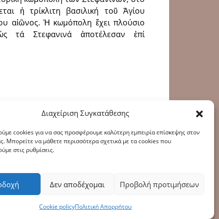
ται ἡ τρίκλιτη βασιλική τοῦ Ἁγίου
9ου αἰῶνος. Ἡ κωμόπολη ἔχει πλούσιο
ώς τά Στεφανινά ἀποτέλεσαν ἐπί
Διαχείριση Συγκατάθεσης
ύμε cookies για να σας προσφέρουμε καλύτερη εμπειρία επίσκεψης στον
ς. Μπορείτε να μάθετε περισσότερα σχετικά με τα cookies που
ύμε στις ρυθμίσεις.
οδοχή
Δεν αποδέχομαι
Προβολή προτιμήσεων
υ
|
Πολιτική Cookies
Cookie policy
Πολιτική Απορρήτου