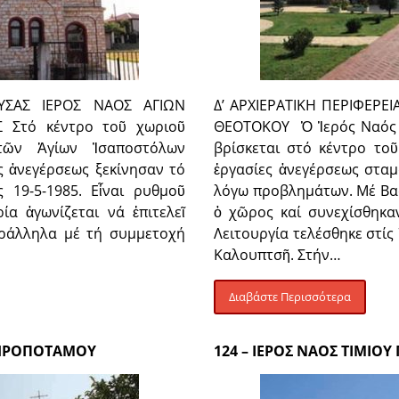
ΟΥΣΑΣ ΙΕΡΟΣ ΝΑΟΣ ΑΓΙΩΝ
Δ’ ΑΡΧΙΕΡΑΤΙΚΗ ΠΕΡΙΦΕΡΕ
 Στό κέντρο τοῦ χωριοῦ
ΘΕΟΤΟΚΟΥ Ὁ Ἱερός Ναός 
τῶν Ἁγίων Ἰσαποστόλων
βρίσκεται στό κέντρο τοῦ
ς ἀνεγέρσεως ξεκίνησαν τό
ἐργασίες ἀνεγέρσεως σταμ
 19-5-1985. Εἶναι ρυθμοῦ
λόγω προβλημάτων. Μέ Βα
α ἀγωνίζεται νά ἐπιτελεῖ
ὁ χῶρος καί συνεχίσθηκα
αράλληλα μέ τή συμμετοχή
Λειτουργία τελέσθηκε στίς
Καλουπτσῆ. Στήν…
Διαβάστε Περισσότερα
 ΞΗΡΟΠΟΤΑΜΟΥ
124 – ΙΕΡΟΣ ΝΑΟΣ ΤΙΜΙ