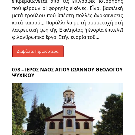
ἐπιβεβαιώνεται ἀπό τίς ἐπιγραφές ἱστόρησης
πού φέρουν οἱ φορητές εἰκόνες. Εἶναι βασιλική
μετά τρούλου πού ὑπέστη πολλές ἀνακαινίσεις
κατά καιρούς. Παράλληλα μέ τή συμμετοχή στή
λατρευτική ζωή τῆς Ἐκκλησίας ἡ ἐνορία ἐπιτελεῖ
φιλανθρωπικό ἔργο. Στήν ἐνορία τοῦ…
Διαβάστε Περισσότερα
078 – ΙΕΡΟΣ ΝΑΟΣ ΑΓΙΟΥ ΙΩΑΝΝΟΥ ΘΕΟΛΟΓΟΥ
ΨΥΧΙΚΟΥ