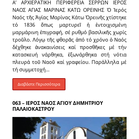
Α’ ΑΡΧΙΕΡΑΤΙΚΗ ΠΕΡΙΦΕΡΕΙΑ ΣΕΡΡΩΝ ΙΕΡΟΣ
ΝΑΟΣ ΑΓΙΑΣ ΜΑΡΙΝΑΣ ΚΑΤΩ ΟΡΕΙΝΗΣ Ὁ Ἱερός
Ναός τῆς Ἁγίας Μαρίνας Κάτω Ὀρεινῆς χτίστηκε
τό 1836 ὅπως μαρτυρεῖ ἡ ἐντοιχισμένη
μαρμάρινη ἐπιγραφή, σέ ρυθμό βασιλικῆς χωρίς
τροῦλο. Λόγῳ τῆς φθορᾶς ἀπό τό χρόνο ὁ Ναός
δέχθηκε ἀνακαινίσεις καί προσθῆκες μέ τήν
κατασκευή νάρθηκα, ἐξωνάρθηκα στή νότια
πλευρά τοῦ Ναοῦ καί γραφείου. Παράλληλα μέ
τή συμμετοχή…
Διαβάστε Περισσότερα
063 – ΙΕΡΟΣ ΝΑΟΣ ΑΓΙΟΥ ΔΗΜΗΤΡΙΟΥ
ΠΑΛΑΙΟΚΑΣΤΡΟΥ