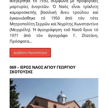
ἀνεγέρθηκε τό 1930, σύμφωνα μέ προφορικές
μαρτυρίες ἐνοριτῶν. Ὁ Ναός εἶναι τρίκλιτη
καμαροσκεπής βασιλική ἄνευ τρούλου καί
ἐγκαινιάσθηκε τό 1950 ἀπό τόν τότε
Μητροπολίτη Σερρῶν καί Νιγρίτης Κωνσταντίνο
(Μεγγρέλη). Ἡ ἁγιογράφηση τοῦ Ναοῦ ἔγινε τό
1971 ἀπό τόν ἁγιογράφο Γ. Ζλατάνη.
Πρόσφατα…
Διαβάστε Περισσότερα
069 – ΙΕΡΟΣ ΝΑΟΣ ΑΓΙΟΥ ΓΕΩΡΓΙΟΥ
ΣΚΟΤΟΥΣΗΣ