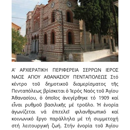
Α’ ΑΡΧΙΕΡΑΤΙΚΗ ΠΕΡΙΦΕΡΕΙΑ ΣΕΡΡΩΝ ΙΕΡΟΣ
ΝΑΟΣ ΑΓΙΟΥ ΑΘΑΝΑΣΙΟΥ ΠΕΝΤΑΠΟΛΕΩΣ Στό
κέντρο τοῦ δημοτικοῦ διαμερίσματος τῆς
Πενταπόλεως βρίσκεται ὁ Ἱερός Ναός τοῦ Ἁγίου
Ἀθανασίου, ὁ ὁποῖος ἀνεγέρθηκε τό 1909 καί
εἶναι ρυθμοῦ βασιλικῆς μέ τροῦλο. Ἡ ἐνορία
ἀγωνίζεται νά ἐπιτελεῖ φιλανθρωπικό καί
κοινωνικό ἔργο παράλληλα μέ τή συμμετοχή
στή λειτουργική ζωή. Στήν ἐνορία τοῦ Ἁγίου