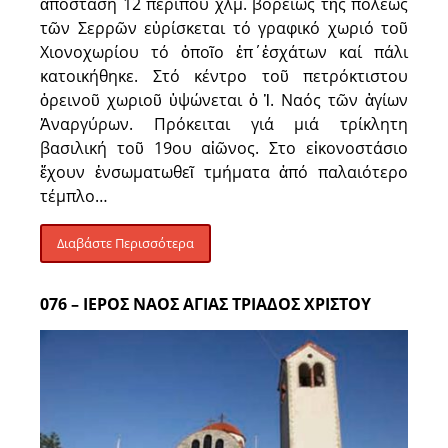
ἀπόσταση 12 περίπου χλμ. βορείως τῆς πόλεως
τῶν Σερρῶν εὑρίσκεται τό γραφικό χωριό τοῦ
Χιονοχωρίου τό ὁποῖο ἐπ΄ἐσχάτων καί πάλι
κατοικήθηκε. Στό κέντρο τοῦ πετρόκτιστου
ὀρεινοῦ χωριοῦ ὑψώνεται ὁ Ἱ. Ναός τῶν ἁγίων
Ἀναργύρων. Πρόκειται γιά μιά τρίκλητη
βασιλική τοῦ 19ου αἰῶνος. Στο εἰκονοστάσιο
ἔχουν ἐνσωματωθεῖ τμήματα ἀπό παλαιότερο
τέμπλο…
Διαβάστε Περισσότερα
076 – ΙΕΡΟΣ ΝΑΟΣ ΑΓΙΑΣ ΤΡΙΑΔΟΣ ΧΡΙΣΤΟΥ