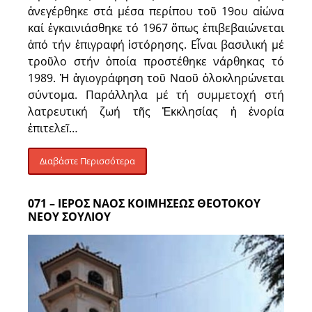
ἀνεγέρθηκε στά μέσα περίπου τοῦ 19ου αἰώνα
καί ἐγκαινιάσθηκε τό 1967 ὅπως ἐπιβεβαιώνεται
ἀπό τήν ἐπιγραφή ἱστόρησης. Εἶναι βασιλική μέ
τροῦλο στήν ὁποία προστέθηκε νάρθηκας τό
1989. Ἡ ἁγιογράφηση τοῦ Ναοῦ ὁλοκληρώνεται
σύντομα. Παράλληλα μέ τή συμμετοχή στή
λατρευτική ζωή τῆς Ἐκκλησίας ἡ ἐνορία
ἐπιτελεῖ…
Διαβάστε Περισσότερα
071 – ΙΕΡΟΣ ΝΑΟΣ ΚΟΙΜΗΣΕΩΣ ΘΕΟΤΟΚΟΥ
ΝΕΟΥ ΣΟΥΛΙΟΥ