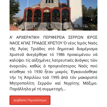
Α’ ΑΡΧΙΕΡΑΤΙΚΗ ΠΕΡΙΦΕΡΕΙΑ ΣΕΡΡΩΝ ΙΕΡΟΣ
ΝΑΟΣ ΑΓΙΑΣ ΤΡΙΑΔΟΣ ΧΡΙΣΤΟΥ Ὁ νέος Ἱερός Ναός
τῆς Ἁγίας Τριάδος στό δημοτικό διαμέρισμα
Χριστοῦ ἀνεγέρθηκε τό 1986 προκειμένου νά
καλύψει τίς αὐξημένες λατρευτικές ἀνάγκες τῶν
ἐνοριτῶν, καθώς ὁ προγενέστερος Ναός πού
κτίσθηκε τό 1930 ἦταν μικρός. Ἐγκαινιάσθηκε
τήν 1η Ἀπριλίου τοῦ 1995 ἀπό τόν μακαριστό
Μητροπολίτη Σερρῶν καί Νιγρίτης Μάξιμο.
Παράλληλα μέ τή συμμετοχή…
Διαβάστε Περισσότερα