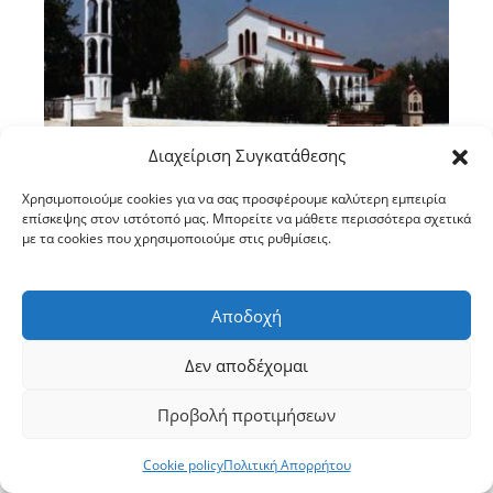
Διαχείριση Συγκατάθεσης
Β’ ΑΡΧΙΕΡΑΤΙΚΗ ΠΕΡΙΦΕΡΕΙΑ ΝΙΓΡΙΤΗΣ ΙΕΡΟΣ
Χρησιμοποιούμε cookies για να σας προσφέρουμε καλύτερη εμπειρία
επίσκεψης στον ιστότοπό μας. Μπορείτε να μάθετε περισσότερα σχετικά
ΝΑΟΣ ΑΓΙΟΥ ΔΗΜΗΤΡΙΟΥ ΔΗΜΟΤΙΚΟΥ
με τα cookies που χρησιμοποιούμε στις ρυθμίσεις.
ΔΙΑΜΕΡΙΣΜΑΤΟΣ ΑΓΙΟΥ ΔΗΜΗΤΡΙΟΥ Στή θέση τοῦ
προγενέστερου Ἱεροῦ Ναοῦ, πιθανόν τοῦ 1922,
ὅπως μαρτυροῦν οἱ ἐπιγραφές πού φέρουν οἱ
Αποδοχή
φορητές εἰκόνες τοῦ τέμπλου, πού
κατεδαφίστηκετό 1972, ἀνεγέρθηκε ὁ Ἱερός
Δεν αποδέχομαι
Ναός τοῦ Ἁγίου Δημητρίου στο ὁμώνυμο
δημοτικό διαμέρισμα κατά τά ἔτη 197374 σέ
Προβολή προτιμήσεων
ρυθμό βασιλικῆς χωρίς τροῦλο. Ὁ Ναός
ἐγκαινιάσθηκε στίς 8…
Cookie policy
Πολιτική Απορρήτου