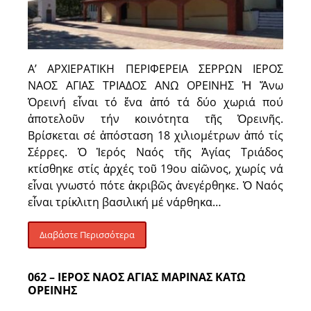
Α’ ΑΡΧΙΕΡΑΤΙΚΗ ΠΕΡΙΦΕΡΕΙΑ ΣΕΡΡΩΝ ΙΕΡΟΣ
ΝΑΟΣ ΑΓΙΑΣ ΤΡΙΑΔΟΣ ΑΝΩ ΟΡΕΙΝΗΣ Ἡ Ἄνω
Ὀρεινή εἶναι τό ἕνα ἀπό τά δύο χωριά πού
ἀποτελοῦν τήν κοινότητα τῆς Ὀρεινῆς.
Βρίσκεται σέ ἀπόσταση 18 χιλιομέτρων ἀπό τίς
Σέρρες. Ὁ Ἱερός Ναός τῆς Ἁγίας Τριάδος
κτίσθηκε στίς ἀρχές τοῦ 19ου αἰῶνος, χωρίς νά
εἶναι γνωστό πότε ἀκριβῶς ἀνεγέρθηκε. Ὁ Ναός
εἶναι τρίκλιτη βασιλική μέ νάρθηκα…
Διαβάστε Περισσότερα
062 – ΙΕΡΟΣ ΝΑΟΣ ΑΓΙΑΣ ΜΑΡΙΝΑΣ ΚΑΤΩ
ΟΡΕΙΝΗΣ