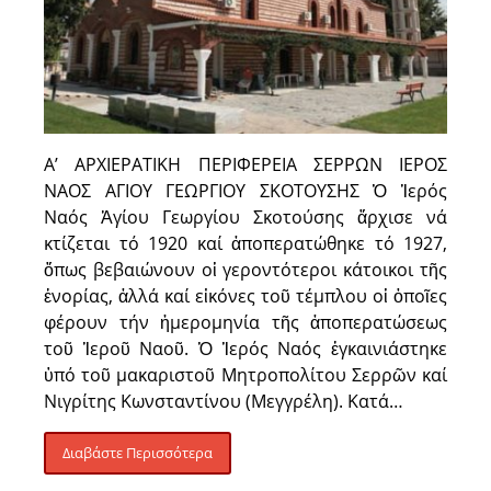
Α’ ΑΡΧΙΕΡΑΤΙΚΗ ΠΕΡΙΦΕΡΕΙΑ ΣΕΡΡΩΝ ΙΕΡΟΣ
ΝΑΟΣ ΑΓΙΟΥ ΓΕΩΡΓΙΟΥ ΣΚΟΤΟΥΣΗΣ Ὁ Ἱερός
Ναός Ἁγίου Γεωργίου Σκοτούσης ἄρχισε νά
κτίζεται τό 1920 καί ἀποπερατώθηκε τό 1927,
ὅπως βεβαιώνουν οἱ γεροντότεροι κάτοικοι τῆς
ἐνορίας, ἀλλά καί εἰκόνες τοῦ τέμπλου οἱ ὁποῖες
φέρουν τήν ἡμερομηνία τῆς ἀποπερατώσεως
τοῦ Ἱεροῦ Ναοῦ. Ὁ Ἱερός Ναός ἐγκαινιάστηκε
ὑπό τοῦ μακαριστοῦ Μητροπολίτου Σερρῶν καί
Νιγρίτης Κωνσταντίνου (Μεγγρέλη). Κατά…
Διαβάστε Περισσότερα