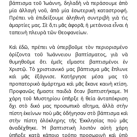
βάπτισμα τοῦ Ἰωάννη, δηλαδὴ νὰ περάσουμε ἀπὸ
μία ἀλλαγὴ νοῦ, ἀπὸ μία ἐσωτερικὴ καταστροφή.
Πρέπει νὰ ἐπιδείξουμε ἀληθινὴ συντριβὴ γιὰ τὶς
ἁμαρτίες μας. Σὲ ὅ,τι μᾶς ἀφορᾶ, ἡ μετάνοια εἶναι ἡ
ταπεινὴ πλευρὰ τῶν Θεοφανείων.
Καὶ ἐδῶ, πρέπει νὰ ὑπερβοῦμε τὸν περιορισμένο
ὁρίζοντα τοῦ Ἰωάννειου βαπτίσματος, γιὰ νὰ
θυμηθοῦμε ὅτι ἐμεῖς εἴμαστε βαπτισμένοι ἐν
Χριστῷ. Τὸ χριστιανικό μας βάπτισμα μᾶς ἔπλυνε
καὶ μᾶς ἐξάγνισε. Κατήργησε μέσα μας τὸ
προπατορικὸ ἁμάρτημα καὶ μᾶς ἔκανε καινὴ κτίση.
Προφανῶς ἤμαστε παιδιὰ ὅταν βαπτιστήκαμε. Ἡ
χάρη τοῦ Μυστηρίου ὑπῆρξε ἡ θεία ἀνταπόκριση
ὄχι στὸ δικό μας προσωπικὸ αἴτημα, ἀλλὰ στὴν
πίστη ἐκείνων ποὺ μᾶς ὁδήγησαν στὸ βάπτισμα καὶ
στὴν πίστη ὁλόκληρης τῆς Ἐκκλησίας ποὺ μᾶς
ἀναδέχθηκε. Ἡ βαπτιστικὴ λοιπὸν αὐτὴ χάρη
ὑπῆρξε κατὰ κάποιο τρόπο προσωρινὴ καὶ ὑπὸ