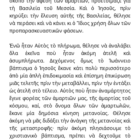
σκοπὸ τὴν ἄφεση τῶν ἁμαρτιῶν, προετοίμαζε γιὰ
τὴ Βασιλεία τοῦ Μεσσία. Καὶ ὁ Ἰησοῦς, πρὶν
κηρύξει τὴν ἔλευση αὐτῆς τῆς Βασιλείας, θέλησε
νὰ περάσει καὶ νὰ κάνει κι ὁ Ἴδιος χρήση ὅλων τῶν
προπαρασκευαστικῶν φάσεων.
Ἐνῶ ἦταν Αὐτὸς τὸ πλήρωμα, θέλησε νὰ ἀναλάβει
ὅλα ἐκεῖνα ποὺ ἦταν ἀκόμη ἀτελῆ καὶ
ἀσυμπλήρωτα. Δεχόμενος ὅμως τὸ Ἰωάννειο
βάπτισμα ὁ Ἰησοῦς ἔκανε κάτι πολὺ περισσότερο
ἀπὸ μία ἁπλὴ ἐπιδοκιμασία καὶ ἐπίσημη ἐπικύρωση
μιᾶς τελετῆς πρὶν τὴν μεταβάλλει, πρὶν τὴν ἐντάξει
ὡς ἀτελῆ στὸ τέλειο. Αὐτὸς ποὺ ἦταν ἀναμάρτητος
ἔγινε φορέας τῶν ἁμαρτιῶν μας, τῆς ἁμαρτίας τοῦ
κόσμου, καί, στὸ ὄνομα ὅλων τῶν ἁμαρτωλῶν,
ἔκανε μία δημόσια κίνηση μετανοίας. Θέλησε
ἀκόμη νὰ μᾶς διδάξει τὴν ἀνάγκη τῆς μετανοίας καὶ
τῆς μεταστροφῆς· πρὶν ἀκόμη πλησιάσουμε τὸ
χριστιανικὸ βάπτισμα, πρέπει νὰ δεχτοῦμε τὸ