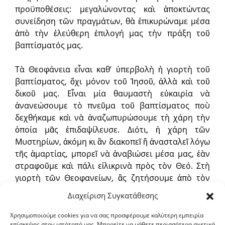
προϋποθέσεις: μεγαλώνοντας καὶ ἀποκτώντας
συνείδηση τῶν πραγμάτων, θὰ ἐπικυρώναμε μέσα
ἀπὸ τὴν ἐλεύθερη ἐπιλογή μας τὴν πράξη τοῦ
βαπτίσματός μας.
Τὰ Θεοφάνεια εἶναι καθ’ ὑπερβολὴ ἡ γιορτὴ τοῦ
βαπτίσματος, ὄχι μόνον τοῦ Ἰησοῦ, ἀλλὰ καὶ τοῦ
δικοῦ μας. Εἶναι μία θαυμαστὴ εὐκαιρία νὰ
ἀνανεώσουμε τὸ πνεῦμα τοῦ βαπτίσματος ποὺ
δεχθήκαμε καὶ νὰ ἀναζωπυρώσουμε τὴ χάρη τὴν
ὁποία μᾶς ἐπιδαψίλευσε. Διότι, ἡ χάρη τῶν
Μυστηρίων, ἀκόμη κι ἂν διακοπεῖ ἢ ἀνασταλεῖ λόγω
τῆς ἁμαρτίας, μπορεῖ νὰ ἀναβιώσει μέσα μας, ἐὰν
στραφοῦμε καὶ πάλι εἰλικρινὰ πρὸς τὸν Θεό. Στὴ
γιορτὴ τῶν Θεοφανείων, ἂς ζητήσουμε ἀπὸ τὸν
Θεὸ νὰ μᾶς λούσει καὶ πάλι, πνευματικά, ὄχι μὲ τὴν
Διαχείριση Συγκατάθεσης
ὑλικὴ ἔννοια, στὰ νερὰ τοῦ βαπτίσματός μας. Ἂς
βυθίσουμε ἐκεῖ τὴν παλιὰ ἁμαρτωλή μας φύση,
Χρησιμοποιούμε cookies για να σας προσφέρουμε καλύτερη εμπειρία
επίσκεψης στον ιστότοπό μας. Μπορείτε να μάθετε περισσότερα σχετικά