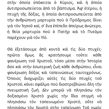
στὴν ὁποία ὑπόκειται ὁ Κύριος, καὶ ἡ ὁποία
ἀντιπροσωπεύεται ἀπὸ τὸ βάπτισμα. Ἀφ’ ἑτέρου, ἡ
πτυχὴ τῆς δόξας, ἡ ὁποία ἀντιπροσωπεύεται ἀπὸ
τὴν ἀνθρώπινη μαρτυρία ποὺ ὁ Πρόδρομος δίνει
γιὰ τὸν Ἰησοῦ καί, σ’ ἕνα ἐπίπεδο ἀπείρως ἀνώτερο,
ἡ θεία μαρτυρία ποὺ ὁ Πατὴρ καὶ τὸ Πνεῦμα
παρέχουν γιὰ τὸν Υἱό.
Θὰ ἐξετάσουμε ἀπὸ κοντὰ καὶ τὶς δύο πτυχές·
πρῶτα ὅμως ἂς κρατήσουμε τοῦτο: κάθε
φανέρωση τοῦ Χριστοῦ, τόσο μέσα στὴν Ἱστορία
ὅσο καὶ στὴν ἐσωτερικὴ ζωὴ κάθε ἀνθρώπου, εἶναι
φανέρωση δόξας καὶ ταπεινώσεως ταυτοχρόνως.
Ὅποιος διαχωρίζει αὐτὲς τὶς δύο πτυχὲς τοῦ
Χριστοῦ, κάνει σφάλμα ποὺ διαστρεβλώνει ὅλη τὴν
πνευματικὴ ζωή. Δὲν μπορῶ νὰ πλησιάσω τὸν
δοξασμένο Χριστὸ χωρὶς τὴν ἴδια στιγμὴ νὰ
πλησιάσω τὸν ταπεινωμένο Χριστό, οὔτε νὰ
πλησιάσω τὸν Χριστὸ στὴν ταπείνωση Τοῦ χωρὶς