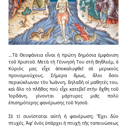
…Τὰ Θεοφάνεια εἶναι ἡ πρώτη δημόσια ἐμφάνιση
τοῦ Χριστοῦ. Μετὰ τὴ Γέννησή Του στὴ Βηθλεέμ, ὁ
Κύριός μας εἶχε ἀποκαλυφθεῖ σὲ μερικοὺς
προνομιούχους. Σήμερα ὅμως, ὅλοι ὅσοι
περικύκλωναν τὸν Ἰωάννη, δηλαδὴ οἱ μαθητές του,
καὶ ὅλο τὸ πλῆθος ποὺ εἶχε κατεβεῖ στὴν ὄχθη τοῦ
Ἰορδάνη, γίνονται μάρτυρες μιᾶς πολὺ
ἐπισημότερης φανέρωσης τοῦ Ἰησοῦ.
Σὲ τί συνίσταται αὐτὴ ἡ φανέρωση; Ἔχει δύο
πτυχές. Ἀφ’ ἑνὸς ὑπάρχει ἡ πτυχὴ τῆς ταπεινώσεως