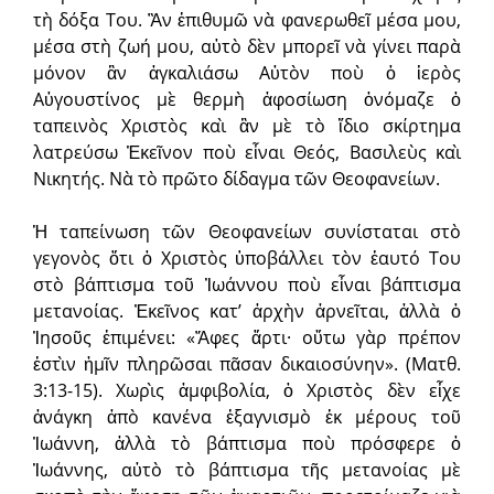
τὴ δόξα Του. Ἂν ἐπιθυμῶ νὰ φανερωθεῖ μέσα μου,
μέσα στὴ ζωή μου, αὐτὸ δὲν μπορεῖ νὰ γίνει παρὰ
μόνον ἂν ἀγκαλιάσω Αὐτὸν ποὺ ὁ ἱερὸς
Αὐγουστίνος μὲ θερμὴ ἀφοσίωση ὀνόμαζε ὁ
ταπεινὸς Χριστὸς καὶ ἂν μὲ τὸ ἴδιο σκίρτημα
λατρεύσω Ἐκεῖνον ποὺ εἶναι Θεός, Βασιλεὺς καὶ
Νικητής. Νὰ τὸ πρῶτο δίδαγμα τῶν Θεοφανείων.
Ἡ ταπείνωση τῶν Θεοφανείων συνίσταται στὸ
γεγονὸς ὅτι ὁ Χριστὸς ὑποβάλλει τὸν ἑαυτό Του
στὸ βάπτισμα τοῦ Ἰωάννου ποὺ εἶναι βάπτισμα
μετανοίας. Ἐκεῖνος κατ’ ἀρχὴν ἀρνεῖται, ἀλλὰ ὁ
Ἰησοῦς ἐπιμένει: «Ἄφες ἄρτι· οὕτω γὰρ πρέπον
ἐστὶν ἡμῖν πληρῶσαι πᾶσαν δικαιοσύνην». (Ματθ.
3:13-15). Χωρὶς ἀμφιβολία, ὁ Χριστὸς δὲν εἶχε
ἀνάγκη ἀπὸ κανένα ἐξαγνισμὸ ἐκ μέρους τοῦ
Ἰωάννη, ἀλλὰ τὸ βάπτισμα ποὺ πρόσφερε ὁ
Ἰωάννης, αὐτὸ τὸ βάπτισμα τῆς μετανοίας μὲ