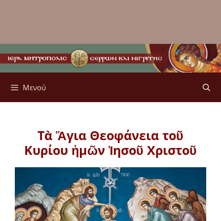
Μενού
Τὰ Ἅγια Θεοφάνεια τοῦ
Κυρίου ἡμῶν Ἰησοῦ Χριστοῦ